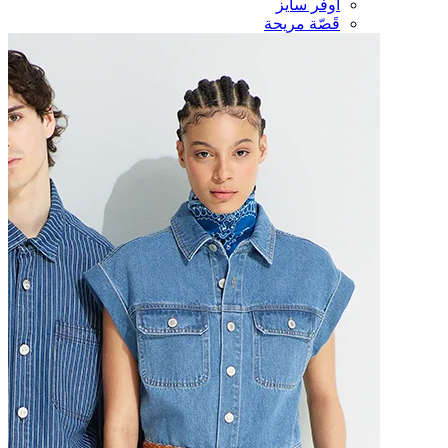
أوفر سايز
قَصّة مريحة