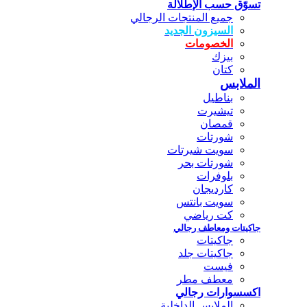
تسوّق حسب الإطلالة
جميع المنتجات الرجالي
السيزون الجديد
الخصومات
بيزك
كتان
الملابس
بناطيل
تيشيرت
قمصان
شورتات
سويت شيرتات
شورتات بحر
بلوفرات
كارديجان
سويت بانتس
كت رياضي
جاكيتات ومعاطف رجالي
جاكيتات
جاكيتات جلد
فيست
معطف مطر
اكسسوارات رجالي
الملابس الداخلية