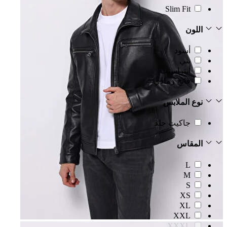
Slim Fit
اللون
أسود
بني
أنتراسيت
فاتح رمادي
نوع الملابس
جاكيت جلد
المقاس
L
M
S
XS
XL
XXL
XXXL