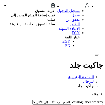
تسجيل الدخول
عربة التسوق
سجل
تمت إضافة المنتج المحدد إلى
تحقق من
سلتك
الطلب
سلة التسوق الخاصة بك فارغة!
الاعاده السهله
EGY
خيار اللغة
EGY
EN
جاكيت جلد
الصفحة الرئيسية
للرجال
جاكيت جلد
6
المنتج
catalog.label.orderby