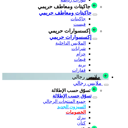
جاكيتات ومعاطف حريمي
جاكيتات ومعاطف حريمي
جاكيتات
فيست
إكسسوارات حريمي
إكسسوارات حريمي
الملابس الداخلية
شرابات
حزام
قبعات
بريه
قفازات
ملابس رجالي
ملابس رجالي
تسوّق حسب الإطلالة
تسوّق حسب الإطلالة
جميع المنتجات الرجالي
السيزون الجديد
الخصومات
بيزك
كتان