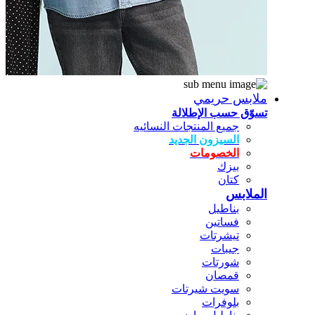
ملابس حريمي
تسوّق حسب الإطلالة
جميع المنتجات النسائيه
السيزون الجديد
الخصومات
بيزك
كتان
الملابس
بناطيل
فساتين
تيشرتات
جيبات
شورتات
قمصان
سويت شيرتات
بلوفرات