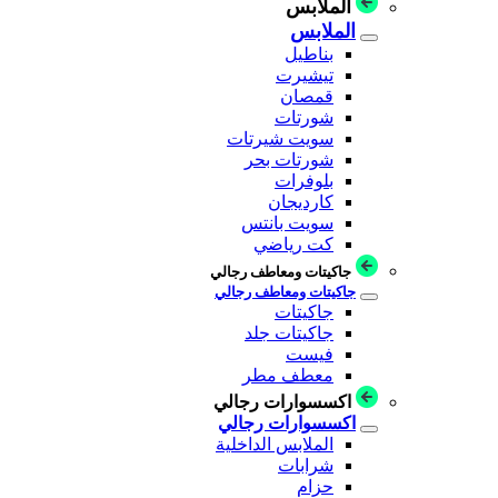
الملابس
الملابس
بناطيل
تيشيرت
قمصان
شورتات
سويت شيرتات
شورتات بحر
بلوفرات
كارديجان
سويت بانتس
كت رياضي
جاكيتات ومعاطف رجالي
جاكيتات ومعاطف رجالي
جاكيتات
جاكيتات جلد
فيست
معطف مطر
اكسسوارات رجالي
اكسسوارات رجالي
الملابس الداخلية
شرابات
حزام