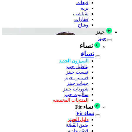
قبعات
بريه
شباشب
قفازات
وشاح
جينز
جينز
نساء
نساء
السيزون الجديد
بناطيل جينز
فيست جينز
فساتين جيتز
جيبات جينز
شورتات جينز
سالبوت جينز
المنتجات المخفضه
نساء Fit
نساء Fit
دليل الجينز
ضيق القَصّة
قَصّة عادية