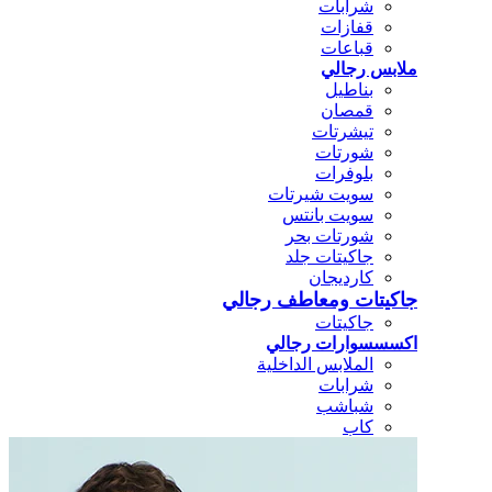
شرابات
قفازات
قباعات
ملابس رجالي
بناطيل
قمصان
تيشرتات
شورتات
بلوفرات
سويت شيرتات
سويت بانتس
شورتات بحر
جاكيتات جلد
كارديجان
جاكيتات ومعاطف رجالي
جاكيتات
اكسسسوارات رجالي
الملابس الداخلية
شرابات
شباشب
كاب