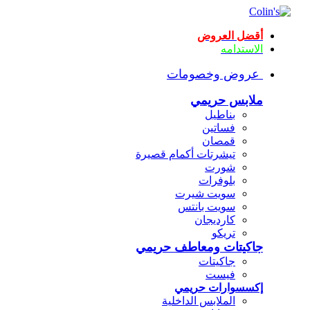
أقضل العروض
الاستدامه
عروض وخصومات
ملابس حريمي
بناطيل
فساتين
قمصان
تيشرتات أكمام قصيرة
شورت
بلوفرات
سويت شيرت
سويت بانتس
كارديجان
تريكو
جاكيتات ومعاطف حريمي
جاكيتات
فيست
إكسسوارات حريمي
الملابس الداخلية