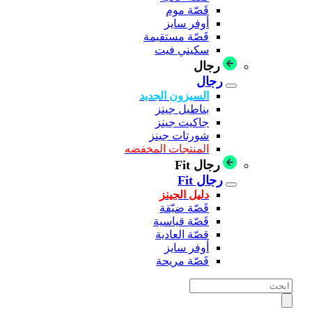
قَصّة موم
أوفر سايز
قَصّة مستقيمة
سكيني فيت
رجال
رجال
السيزون الجديد
بناطيل جينز
جاكيت جينز
شورتات جينز
المنتجات المخفضه
رجال Fit
رجال Fit
دليل الجينز
قَصّة ضيّقة
قَصّة قياسية
قصّة العادية
أوفر سايز
قَصّة مريحة