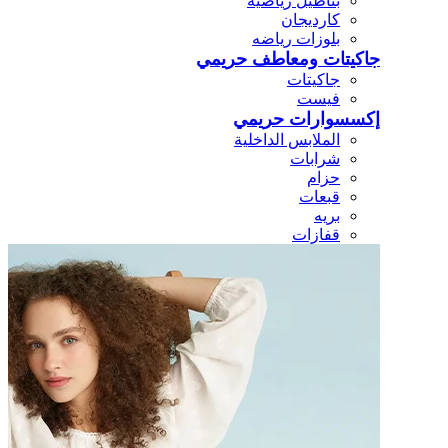
بناطيل رياضيه
كارديجان
بلوزات رياضه
جاكيتات ومعاطف حريمي
جاكيتات
فيست
إكسسوارات حريمي
الملابس الداخلية
شرابات
حزام
قبعات
بريه
قفازات