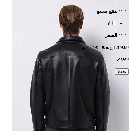
منتج مجمع
لا
السعر
1789.00 ج.م
3495.00 ج.م
اختيارتكم:
يحفظ