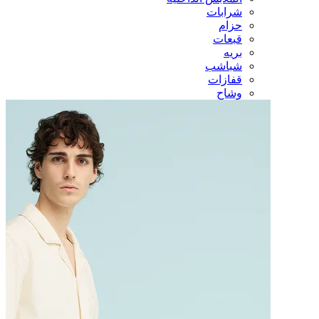
شرابات
حزام
قبعات
بريه
شباشب
قفازات
وشاح