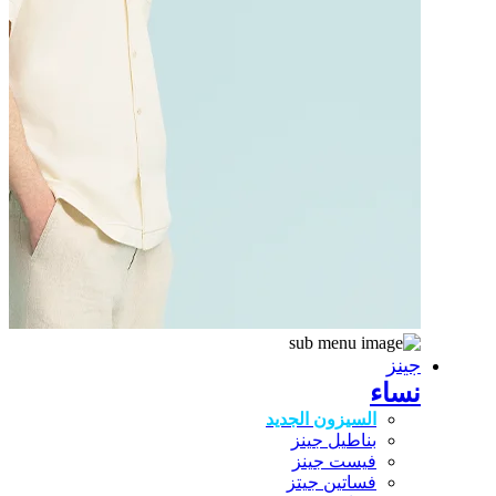
جينز
نساء
السيزون الجديد
بناطيل جينز
فيست جينز
فساتين جيتز