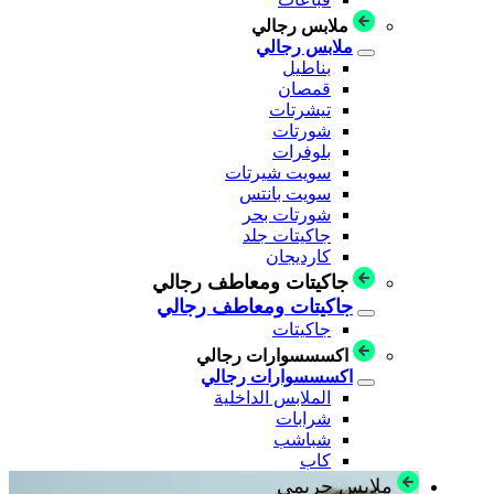
ملابس رجالي
ملابس رجالي
بناطيل
قمصان
تيشرتات
شورتات
بلوفرات
سويت شيرتات
سويت بانتس
شورتات بحر
جاكيتات جلد
كارديجان
جاكيتات ومعاطف رجالي
جاكيتات ومعاطف رجالي
جاكيتات
اكسسسوارات رجالي
اكسسسوارات رجالي
الملابس الداخلية
شرابات
شباشب
كاب
ملابس حريمي