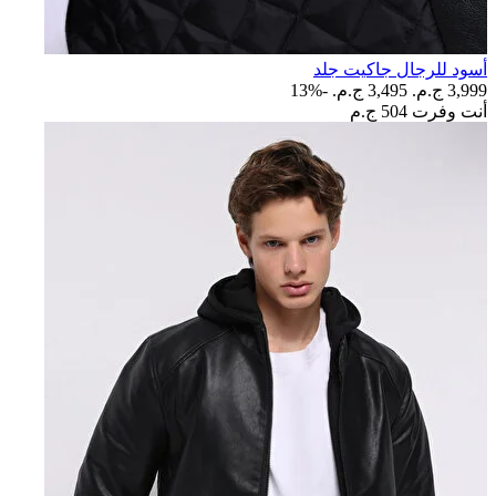
أسود للرجال جاكيت جلد
3,999 ج.م.‏
3,495 ج.م.‏
-13%
أنت وفرت
504 ج.م