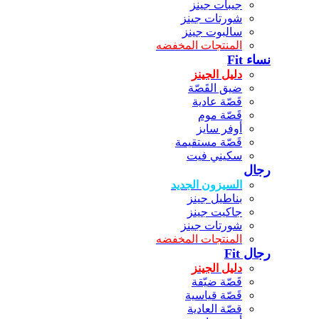
جيبات جينز
شورتات جينز
سالبوت جينز
المنتجات المخفضه
نساء Fit
دليل الجينز
ضيق القَصّة
قَصّة عادية
قَصّة موم
أوفر سايز
قَصّة مستقيمة
سكيني فيت
رجال
السيزون الجديد
بناطيل جينز
جاكيت جينز
شورتات جينز
المنتجات المخفضه
رجال Fit
دليل الجينز
قَصّة ضيّقة
قَصّة قياسية
قصّة العادية