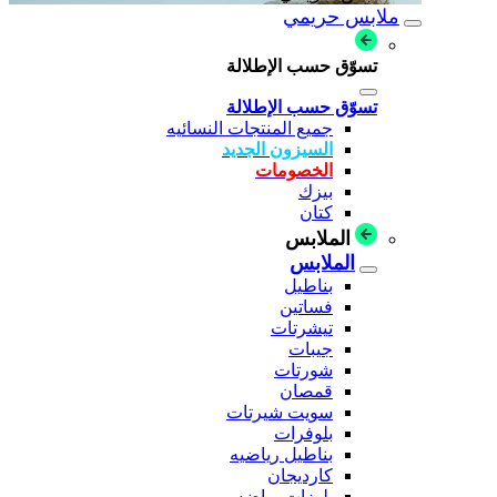
ملابس حريمي
تسوّق حسب الإطلالة
تسوّق حسب الإطلالة
جميع المنتجات النسائيه
السيزون الجديد
الخصومات
بيزك
كتان
الملابس
الملابس
بناطيل
فساتين
تيشرتات
جيبات
شورتات
قمصان
سويت شيرتات
بلوفرات
بناطيل رياضيه
كارديجان
بلوزات رياضه