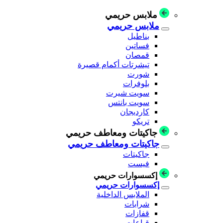
ملابس حريمي
ملابس حريمي
بناطيل
فساتين
قمصان
تيشرتات أكمام قصيرة
شورت
بلوفرات
سويت شيرت
سويت بانتس
كارديجان
تريكو
جاكيتات ومعاطف حريمي
جاكيتات ومعاطف حريمي
جاكيتات
فيست
إكسسوارات حريمي
إكسسوارات حريمي
الملابس الداخلية
شرابات
قفازات
قباعات