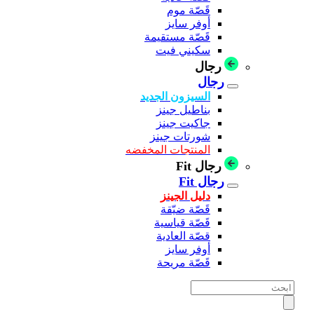
قَصّة موم
أوفر سايز
قَصّة مستقيمة
سكيني فيت
رجال
رجال
السيزون الجديد
بناطيل جينز
جاكيت جينز
شورتات جينز
المنتجات المخفضه
رجال Fit
رجال Fit
دليل الجينز
قَصّة ضيّقة
قَصّة قياسية
قصّة العادية
أوفر سايز
قَصّة مريحة