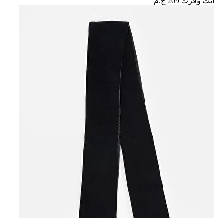
أنت وفرت
209 ج.م