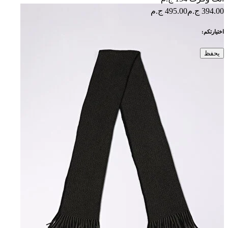
394.00 ج.م
495.00 ج.م
اختيارتكم:
يحفظ