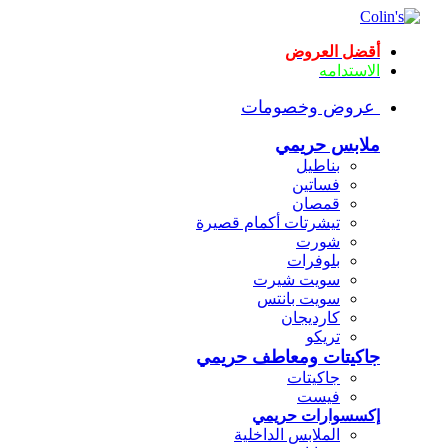
أقضل العروض
الاستدامه
عروض وخصومات
ملابس حريمي
بناطيل
فساتين
قمصان
تيشرتات أكمام قصيرة
شورت
بلوفرات
سويت شيرت
سويت بانتس
كارديجان
تريكو
جاكيتات ومعاطف حريمي
جاكيتات
فيست
إكسسوارات حريمي
الملابس الداخلية