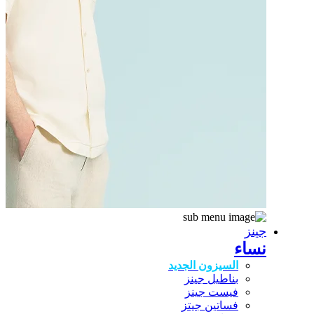
جينز
نساء
السيزون الجديد
بناطيل جينز
فيست جينز
فساتين جيتز