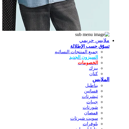
ملابس حريمي
تسوّق حسب الإطلالة
جميع المنتجات النسائيه
السيزون الجديد
الخصومات
بيزك
كتان
الملابس
بناطيل
فساتين
تيشرتات
جيبات
شورتات
قمصان
سويت شيرتات
بلوفرات