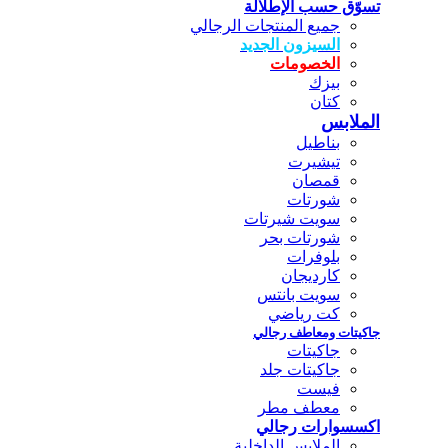
تسوّق حسب الإطلالة
جميع المنتجات الرجالي
السيزون الجديد
الخصومات
بيزك
كتان
الملابس
بناطيل
تيشيرت
قمصان
شورتات
سويت شيرتات
شورتات بحر
بلوفرات
كارديجان
سويت بانتس
كت رياضي
جاكيتات ومعاطف رجالي
جاكيتات
جاكيتات جلد
فيست
معطف مطر
اكسسوارات رجالي
الملابس الداخلية