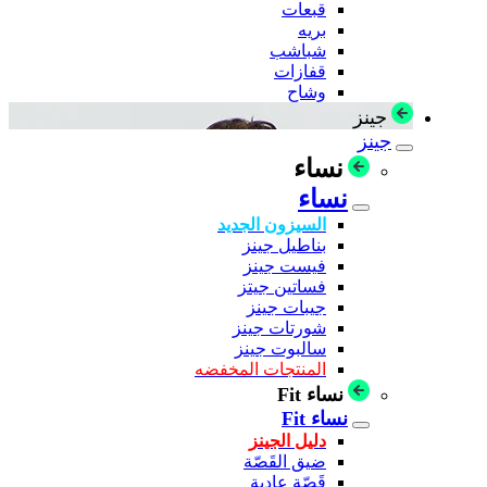
قبعات
بريه
شباشب
قفازات
وشاح
جينز
جينز
نساء
نساء
السيزون الجديد
بناطيل جينز
فيست جينز
فساتين جيتز
جيبات جينز
شورتات جينز
سالبوت جينز
المنتجات المخفضه
نساء Fit
نساء Fit
دليل الجينز
ضيق القَصّة
قَصّة عادية