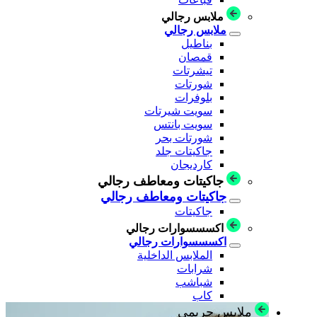
ملابس رجالي
ملابس رجالي
بناطيل
قمصان
تيشرتات
شورتات
بلوفرات
سويت شيرتات
سويت بانتس
شورتات بحر
جاكيتات جلد
كارديجان
جاكيتات ومعاطف رجالي
جاكيتات ومعاطف رجالي
جاكيتات
اكسسسوارات رجالي
اكسسسوارات رجالي
الملابس الداخلية
شرابات
شباشب
كاب
ملابس حريمي