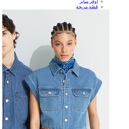
أوفر سايز
قَصّة مريحة