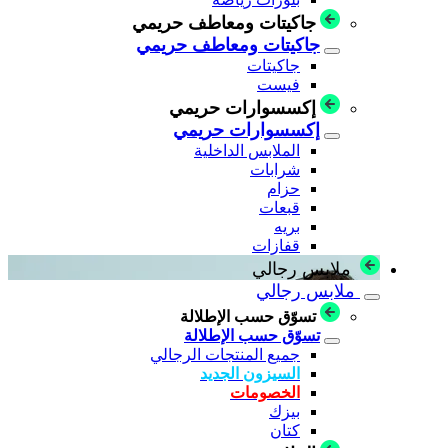
جاكيتات ومعاطف حريمي
جاكيتات ومعاطف حريمي
جاكيتات
فيست
إكسسوارات حريمي
إكسسوارات حريمي
الملابس الداخلية
شرابات
حزام
قبعات
بريه
قفازات
ملابس رجالي
ملابس رجالي
تسوّق حسب الإطلالة
تسوّق حسب الإطلالة
جميع المنتجات الرجالي
السيزون الجديد
الخصومات
بيزك
كتان