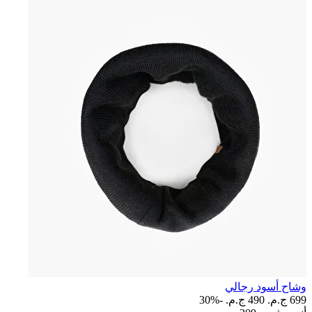
وشاح أسود رجالي
699 ج.م.‏
490 ج.م.‏
-30%