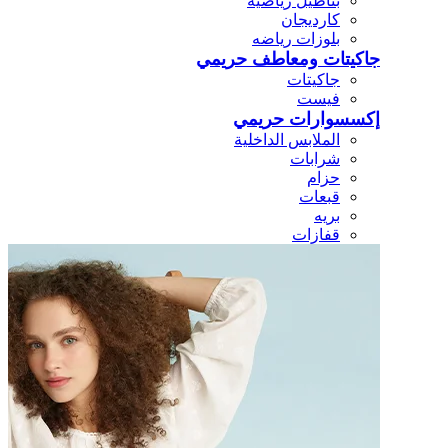
بناطيل رياضيه
كارديجان
بلوزات رياضه
جاكيتات ومعاطف حريمي
جاكيتات
فيست
إكسسوارات حريمي
الملابس الداخلية
شرابات
حزام
قبعات
بريه
قفازات