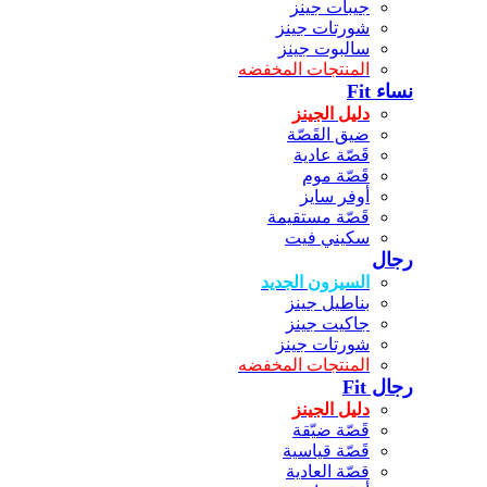
جيبات جينز
شورتات جينز
سالبوت جينز
المنتجات المخفضه
نساء Fit
دليل الجينز
ضيق القَصّة
قَصّة عادية
قَصّة موم
أوفر سايز
قَصّة مستقيمة
سكيني فيت
رجال
السيزون الجديد
بناطيل جينز
جاكيت جينز
شورتات جينز
المنتجات المخفضه
رجال Fit
دليل الجينز
قَصّة ضيّقة
قَصّة قياسية
قصّة العادية