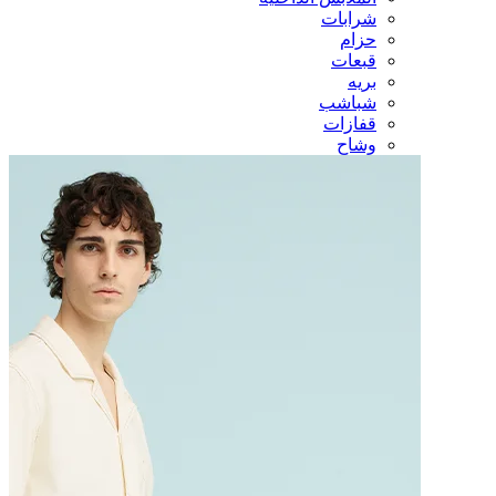
شرابات
حزام
قبعات
بريه
شباشب
قفازات
وشاح