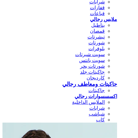
شرابات
قفازات
قباعات
ملابس رجالي
بناطيل
قمصان
تيشرتات
شورتات
بلوفرات
سويت شيرتات
سويت بانتس
شورتات بحر
جاكيتات جلد
كارديجان
جاكيتات ومعاطف رجالي
جاكيتات
اكسسسوارات رجالي
الملابس الداخلية
شرابات
شباشب
كاب