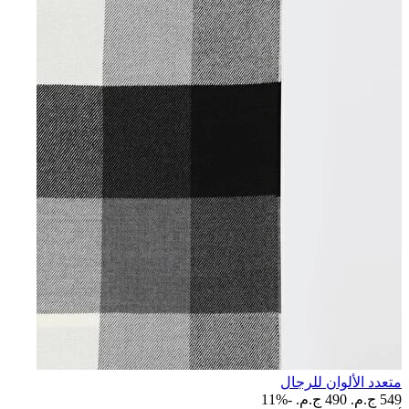
متعدد الألوان للرجال
549 ج.م.‏
490 ج.م.‏
-11%