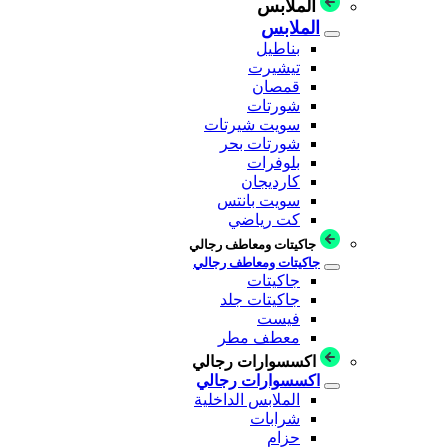
الملابس
الملابس
بناطيل
تيشيرت
قمصان
شورتات
سويت شيرتات
شورتات بحر
بلوفرات
كارديجان
سويت بانتس
كت رياضي
جاكيتات ومعاطف رجالي
جاكيتات ومعاطف رجالي
جاكيتات
جاكيتات جلد
فيست
معطف مطر
اكسسوارات رجالي
اكسسوارات رجالي
الملابس الداخلية
شرابات
حزام