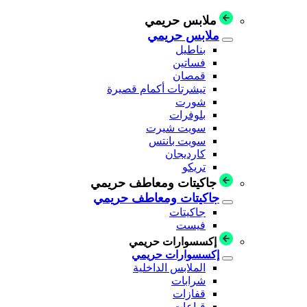
ملابس حريمي
ملابس حريمي
بناطيل
فساتين
قمصان
تيشرتات أكمام قصيرة
شورت
بلوفرات
سويت شيرت
سويت بانتس
كارديجان
تريكو
جاكيتات ومعاطف حريمي
جاكيتات ومعاطف حريمي
جاكيتات
فيست
إكسسوارات حريمي
إكسسوارات حريمي
الملابس الداخلية
شرابات
قفازات
قباعات