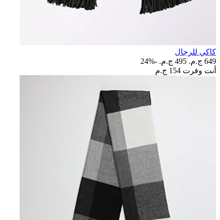
كاكي للرجال
649 ج.م.‏
495 ج.م.‏
-24%
أنت وفرت
154 ج.م