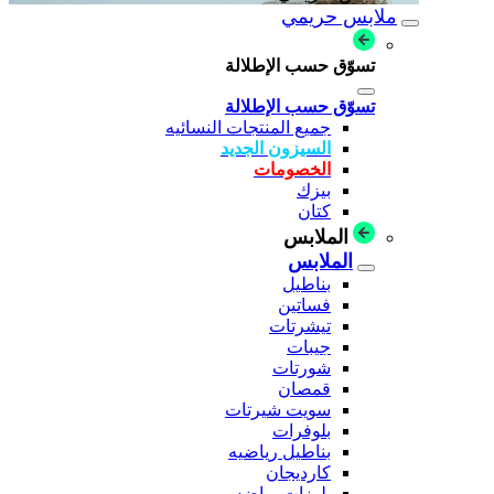
ملابس حريمي
تسوّق حسب الإطلالة
تسوّق حسب الإطلالة
جميع المنتجات النسائيه
السيزون الجديد
الخصومات
بيزك
كتان
الملابس
الملابس
بناطيل
فساتين
تيشرتات
جيبات
شورتات
قمصان
سويت شيرتات
بلوفرات
بناطيل رياضيه
كارديجان
بلوزات رياضه