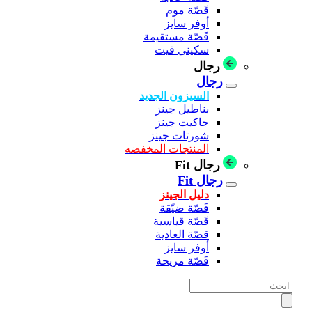
قَصّة موم
أوفر سايز
قَصّة مستقيمة
سكيني فيت
رجال
رجال
السيزون الجديد
بناطيل جينز
جاكيت جينز
شورتات جينز
المنتجات المخفضه
رجال Fit
رجال Fit
دليل الجينز
قَصّة ضيّقة
قَصّة قياسية
قصّة العادية
أوفر سايز
قَصّة مريحة