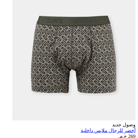
وصول جديد
أخضر للرجال ملابس داخلية
269 ج.م.‏