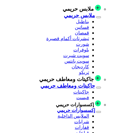
ملابس حريمي
ملابس حريمي
بناطيل
فساتين
قمصان
تيشرتات أكمام قصيرة
شورت
بلوفرات
سويت شيرت
سويت بانتس
كارديجان
تريكو
جاكيتات ومعاطف حريمي
جاكيتات ومعاطف حريمي
جاكيتات
فيست
إكسسوارات حريمي
إكسسوارات حريمي
الملابس الداخلية
شرابات
قفازات
قباعات