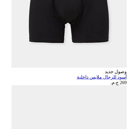
وصول جديد
أسود للرجال ملابس داخلية
269 ج.م.‏