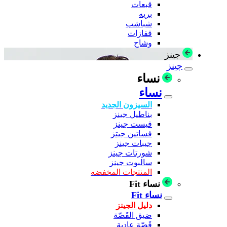
قبعات
بريه
شباشب
قفازات
وشاح
جينز
جينز
نساء
نساء
السيزون الجديد
بناطيل جينز
فيست جينز
فساتين جيتز
جيبات جينز
شورتات جينز
سالبوت جينز
المنتجات المخفضه
نساء Fit
نساء Fit
دليل الجينز
ضيق القَصّة
قَصّة عادية