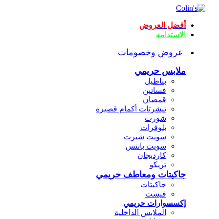
أقضل العروض
الاستدامه
عروض وخصومات
ملابس حريمي
بناطيل
فساتين
قمصان
تيشرتات أكمام قصيرة
شورت
بلوفرات
سويت شيرت
سويت بانتس
كارديجان
تريكو
جاكيتات ومعاطف حريمي
جاكيتات
فيست
إكسسوارات حريمي
الملابس الداخلية