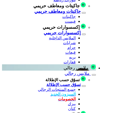
جاكيتات ومعاطف حريمي
جاكيتات ومعاطف حريمي
جاكيتات
فيست
إكسسوارات حريمي
إكسسوارات حريمي
الملابس الداخلية
شرابات
حزام
قبعات
بريه
قفازات
ملابس رجالي
ملابس رجالي
تسوّق حسب الإطلالة
تسوّق حسب الإطلالة
جميع المنتجات الرجالي
السيزون الجديد
الخصومات
بيزك
كتان