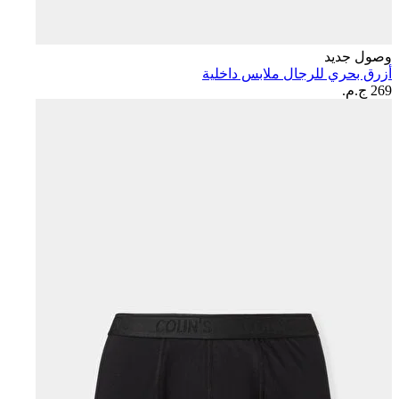
وصول جديد
أزرق بحري للرجال ملابس داخلية
269 ج.م.‏