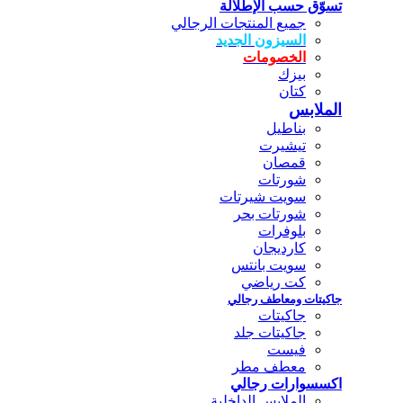
تسوّق حسب الإطلالة
جميع المنتجات الرجالي
السيزون الجديد
الخصومات
بيزك
كتان
الملابس
بناطيل
تيشيرت
قمصان
شورتات
سويت شيرتات
شورتات بحر
بلوفرات
كارديجان
سويت بانتس
كت رياضي
جاكيتات ومعاطف رجالي
جاكيتات
جاكيتات جلد
فيست
معطف مطر
اكسسوارات رجالي
الملابس الداخلية