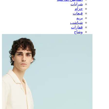
شرابات
حزام
قبعات
بريه
شباشب
قفازات
وشاح