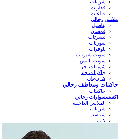
شرابات
قفازات
قباعات
ملابس رجالي
بناطيل
قمصان
تيشرتات
شورتات
بلوفرات
سويت شيرتات
سويت بانتس
شورتات بحر
جاكيتات جلد
كارديجان
جاكيتات ومعاطف رجالي
جاكيتات
اكسسسوارات رجالي
الملابس الداخلية
شرابات
شباشب
كاب