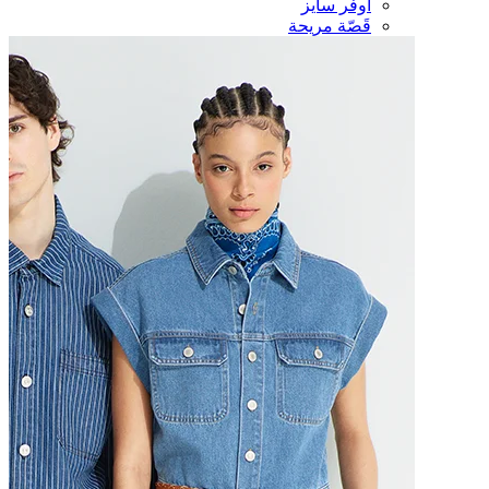
أوفر سايز
قَصّة مريحة