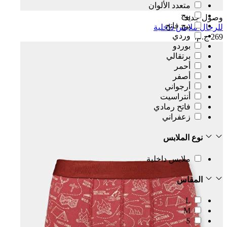
متعدد الألوان
بيج
وصول جديد
بيج فاتح
للرجال ملابس داخلية
وردي
269 ج.م.‏
بوردو
برتقالي
أحمر
أصفر
أرجواني
أنتراسيت
فاتح رمادي
زعفراني
نوع الملابس
ملابس داخلية
المقاس
L
M
S