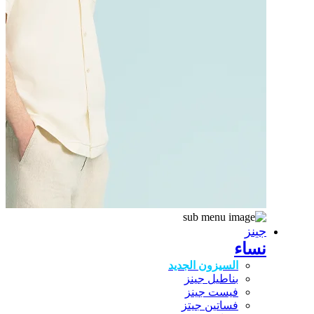
جينز
نساء
السيزون الجديد
بناطيل جينز
فيست جينز
فساتين جيتز