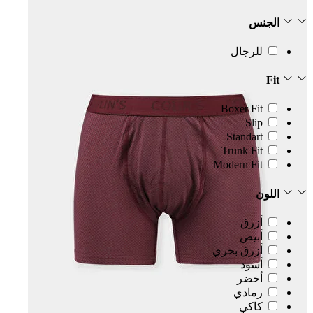
الجنس
للرجال
Fit
Boxer Fit
Slip
Standart
Trunk Fit
Modern Fit
اللون
أزرق
أبيض
أزرق بحري
أسود
أخضر
رمادي
كاكي