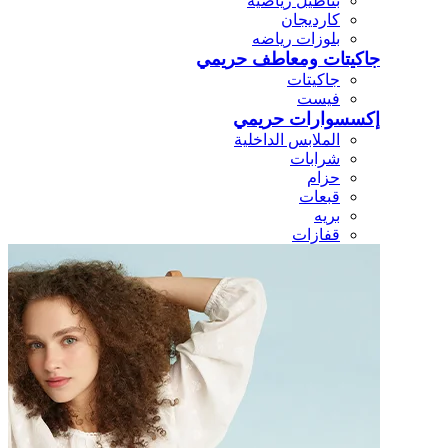
بناطيل رياضيه
كارديجان
بلوزات رياضه
جاكيتات ومعاطف حريمي
جاكيتات
فيست
إكسسوارات حريمي
الملابس الداخلية
شرابات
حزام
قبعات
بريه
قفازات