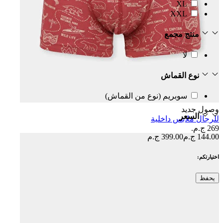
XL
XXL
منتج مجمع
لا
نوع القماش
سوبريم (نوع من القماش)
وصول جديد
السعر
للرجال ملابس داخلية
269 ج.م.‏
144.00 ج.م
399.00 ج.م
اختيارتكم:
يحفظ