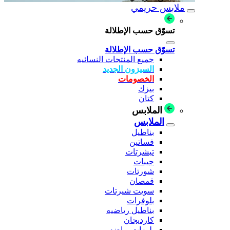
ملابس حريمي
تسوّق حسب الإطلالة
تسوّق حسب الإطلالة
جميع المنتجات النسائيه
السيزون الجديد
الخصومات
بيزك
كتان
الملابس
الملابس
بناطيل
فساتين
تيشرتات
جيبات
شورتات
قمصان
سويت شيرتات
بلوفرات
بناطيل رياضيه
كارديجان
بلوزات رياضه