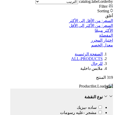
catalog.label.orderby
Filter
Sorting
أغلق
السعر: من الأقل إلى الأكثر
السعر: من الأكثر إلى الأقل
الأكثر مبيعًا
المفضلة
اختيار المحرر
معدل الخصم‎
الصفحة الرئيسية
ALL-PRODUCTS
للرجال
ملابس داخلية
319
المنتج
أغلق
نوع النقشة
ساده -بيزيك
مشجر -عليه رسومات