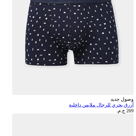
وصول جديد
أزرق بحري للرجال ملابس داخلية
269 ج.م.‏