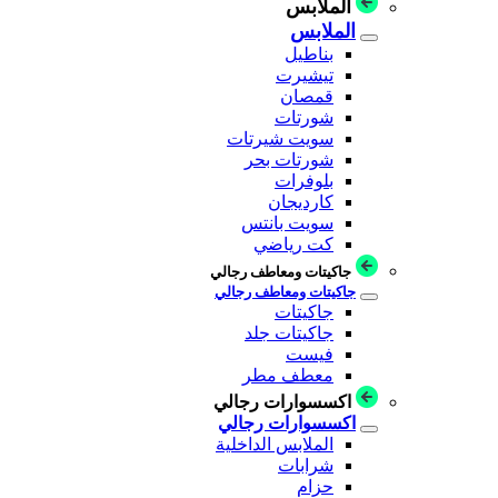
الملابس
الملابس
بناطيل
تيشيرت
قمصان
شورتات
سويت شيرتات
شورتات بحر
بلوفرات
كارديجان
سويت بانتس
كت رياضي
جاكيتات ومعاطف رجالي
جاكيتات ومعاطف رجالي
جاكيتات
جاكيتات جلد
فيست
معطف مطر
اكسسوارات رجالي
اكسسوارات رجالي
الملابس الداخلية
شرابات
حزام