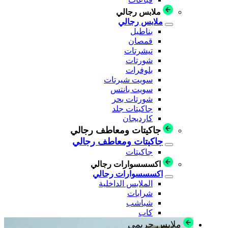
ملابس رجالي
ملابس رجالي
بناطيل
قمصان
تيشرتات
شورتات
بلوفرات
سويت شيرتات
سويت بانتس
شورتات بحر
جاكيتات جلد
كارديجان
جاكيتات ومعاطف رجالي
جاكيتات ومعاطف رجالي
جاكيتات
اكسسسوارات رجالي
اكسسسوارات رجالي
الملابس الداخلية
شرابات
شباشب
كاب
ملابس حريمي