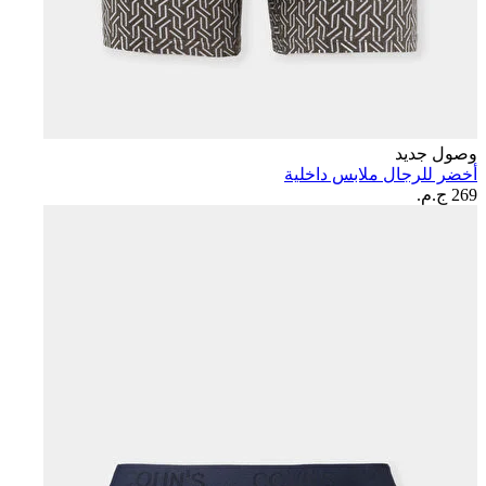
وصول جديد
أخضر للرجال ملابس داخلية
269 ج.م.‏