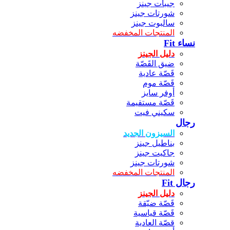
جيبات جينز
شورتات جينز
سالبوت جينز
المنتجات المخفضه
نساء Fit
دليل الجينز
ضيق القَصّة
قَصّة عادية
قَصّة موم
أوفر سايز
قَصّة مستقيمة
سكيني فيت
رجال
السيزون الجديد
بناطيل جينز
جاكيت جينز
شورتات جينز
المنتجات المخفضه
رجال Fit
دليل الجينز
قَصّة ضيّقة
قَصّة قياسية
قصّة العادية