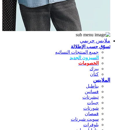
ملابس حريمي
تسوّق حسب الإطلالة
جميع المنتجات النسائيه
السيزون الجديد
الخصومات
بيزك
كتان
الملابس
بناطيل
فساتين
تيشرتات
جيبات
شورتات
قمصان
سويت شيرتات
بلوفرات