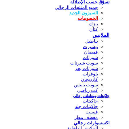
تسوّق حسب الإطلالة
جميع المنتجات الرجالي
السيزون الجديد
الخصومات
بيزك
كتان
الملابس
بناطيل
تيشيرت
قمصان
شورتات
سويت شيرتات
شورتات بحر
بلوفرات
كارديجان
سويت بانتس
كت رياضي
جاكيتات ومعاطف رجالي
جاكيتات
جاكيتات جلد
فيست
معطف مطر
اكسسوارات رجالي
الملابس الداخلية