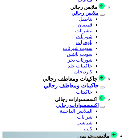
ملابس رجالي
ملابس رجالي
بناطيل
قمصان
تيشرتات
شورتات
بلوفرات
سويت شيرتات
سويت بانتس
شورتات بحر
جاكيتات جلد
كارديجان
جاكيتات ومعاطف رجالي
جاكيتات ومعاطف رجالي
جاكيتات
اكسسسوارات رجالي
اكسسسوارات رجالي
الملابس الداخلية
شرابات
شباشب
كاب
ملابس حريمي