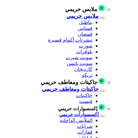
ملابس حريمي
ملابس حريمي
بناطيل
فساتين
قمصان
تيشرتات أكمام قصيرة
شورت
بلوفرات
سويت شيرت
سويت بانتس
كارديجان
تريكو
جاكيتات ومعاطف حريمي
جاكيتات ومعاطف حريمي
جاكيتات
فيست
إكسسوارات حريمي
إكسسوارات حريمي
الملابس الداخلية
شرابات
قفازات
قباعات