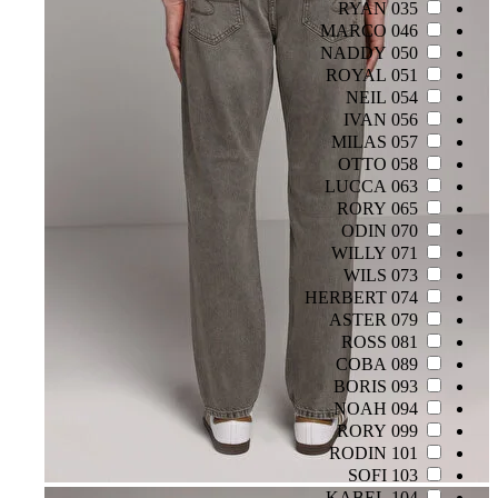
035 RYAN
046 MARCO
050 NADDY
051 ROYAL
054 NEIL
056 IVAN
057 MILAS
058 OTTO
063 LUCCA
065 RORY
070 ODIN
071 WILLY
073 WILS
074 HERBERT
079 ASTER
081 ROSS
089 COBA
093 BORIS
094 NOAH
099 RORY
101 RODIN
103 SOFI
104 KABEL