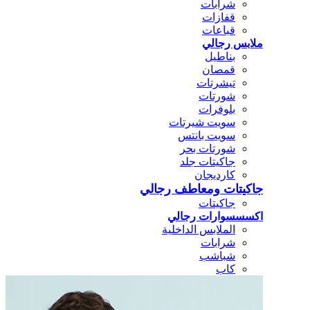
شرابات
قفازات
قباعات
ملابس رجالي
بناطيل
قمصان
تيشرتات
شورتات
بلوفرات
سويت شيرتات
سويت بانتس
شورتات بحر
جاكيتات جلد
كارديجان
جاكيتات ومعاطف رجالي
جاكيتات
اكسسسوارات رجالي
الملابس الداخلية
شرابات
شباشب
كاب