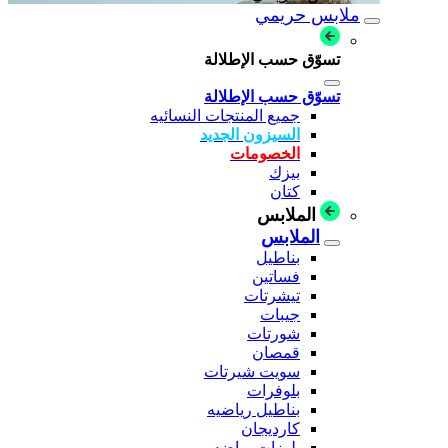
ملابس حريمي
تسوّق حسب الإطلالة
تسوّق حسب الإطلالة
جميع المنتجات النسائيه
السيزون الجديد
الخصومات
بيزك
كتان
الملابس
الملابس
بناطيل
فساتين
تيشرتات
جيبات
شورتات
قمصان
سويت شيرتات
بلوفرات
بناطيل رياضيه
كارديجان
بلوزات رياضه