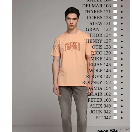
108 DELMAR
121 THARES
123 CORES
131 STEW
132 GRANT
134 THOR
137 HENRY
138 OTIS
139 RICO
143 MIKE
145 ELIAS
146 WOLF
147 ROGER
152 RODNEY
154 DAMIA
162 BLAIR
168 PETER
040 ALEX
042 JOHN
047 FIT
منتج مجمع