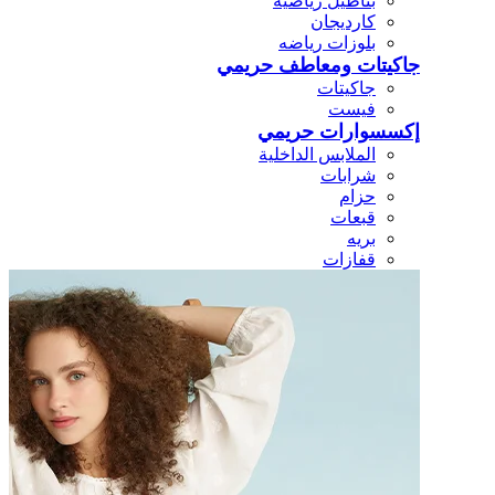
بناطيل رياضيه
كارديجان
بلوزات رياضه
جاكيتات ومعاطف حريمي
جاكيتات
فيست
إكسسوارات حريمي
الملابس الداخلية
شرابات
حزام
قبعات
بريه
قفازات