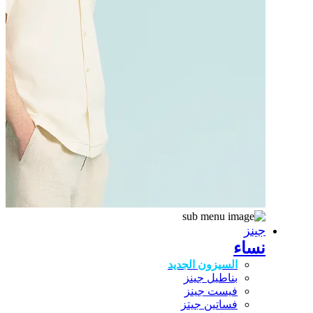
جينز
نساء
السيزون الجديد
بناطيل جينز
فيست جينز
فساتين جيتز