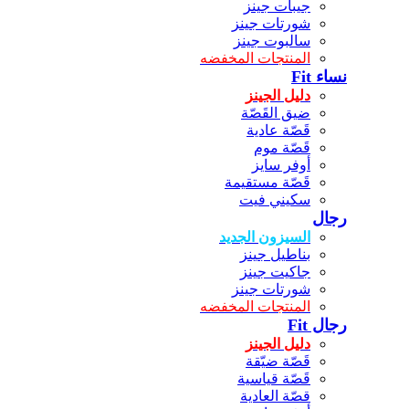
جيبات جينز
شورتات جينز
سالبوت جينز
المنتجات المخفضه
نساء Fit
دليل الجينز
ضيق القَصّة
قَصّة عادية
قَصّة موم
أوفر سايز
قَصّة مستقيمة
سكيني فيت
رجال
السيزون الجديد
بناطيل جينز
جاكيت جينز
شورتات جينز
المنتجات المخفضه
رجال Fit
دليل الجينز
قَصّة ضيّقة
قَصّة قياسية
قصّة العادية