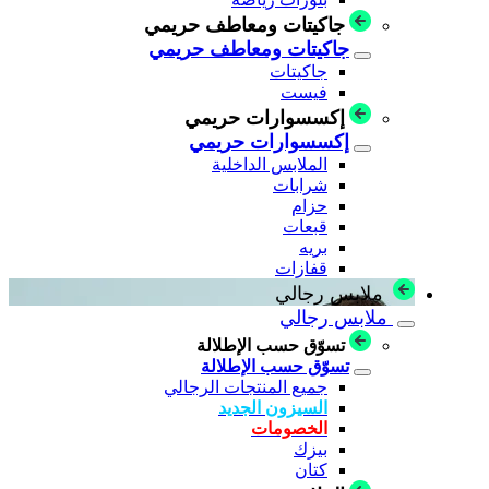
جاكيتات ومعاطف حريمي
جاكيتات ومعاطف حريمي
جاكيتات
فيست
إكسسوارات حريمي
إكسسوارات حريمي
الملابس الداخلية
شرابات
حزام
قبعات
بريه
قفازات
ملابس رجالي
ملابس رجالي
تسوّق حسب الإطلالة
تسوّق حسب الإطلالة
جميع المنتجات الرجالي
السيزون الجديد
الخصومات
بيزك
كتان