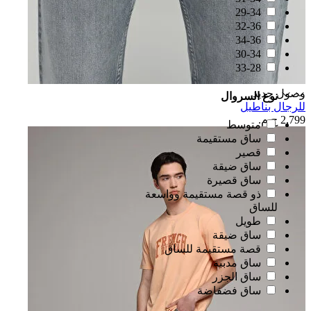
29-34
32-36
34-36
30-34
33-28
وصول جديد
نوع السروال
للرجال بناطيل
2,799 ج.م.‏
متوسط
ساق مستقيمة
قصير
ساق ضيقة
ساق قصيرة
ذو قصة مستقيمة وواسعة
للساق
طويل
ساق ضيقة
قصة مستقيمة للساق
ساق مدببة
ساق الجزر
ساق فضفاضة