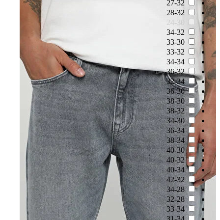
27-32
28-32
24-30
34-32
33-30
33-32
34-34
36-32
32-34
36-30
38-30
38-32
34-30
36-34
38-34
40-30
40-32
40-34
42-32
34-28
32-28
33-34
31-34