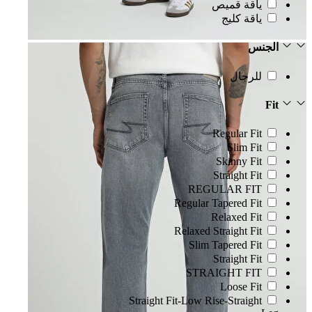
ياقة قميص
ياقة كليج
الجنس
للرجال
Fit
Regular Fit
Slim Fit
Skinny Fit
Straight Fit
REGULAR FIT
Regular Tapered Fit
Relaxed Fit
Relaxed Straight Fit
Slim Tapered Fit
Straight Fit
STRAIGHT FIT
Loose Fit
Straight Fit-Low Rise-Straight