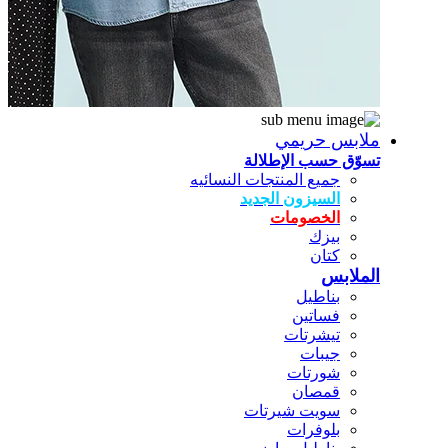
ملابس حريمي
تسوّق حسب الإطلالة
جميع المنتجات النسائيه
السيزون الجديد
الخصومات
بيزك
كتان
الملابس
بناطيل
فساتين
تيشرتات
جيبات
شورتات
قمصان
سويت شيرتات
بلوفرات