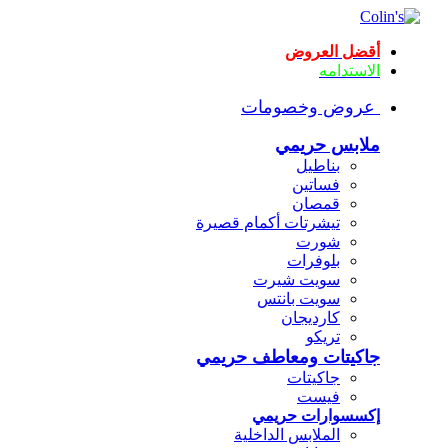
أقضل العروض
الاستدامه
عروض وخصومات
ملابس حريمي
بناطيل
فساتين
قمصان
تيشرتات أكمام قصيرة
شورت
بلوفرات
سويت شيرت
سويت بانتس
كارديجان
تريكو
جاكيتات ومعاطف حريمي
جاكيتات
فيست
إكسسوارات حريمي
الملابس الداخلية