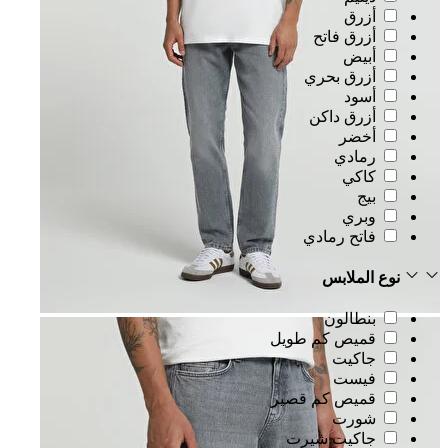
أزرق
أزرق فاتح
أبيض
أزرق بحري
أسود
أزرق داكن
أخضر
رمادي
كاكي
بيج
وبري
فاتح رمادي
نوع الملابس
بنطالون
قميص كم طويل
جاكيت
فيست
قميص كم قصير
شورت
جاكيت شيرت