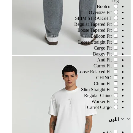
Leg
Bootcut
Oversize Fit
SLIM STRAIGHT
Regular Tapered Fıt
Loose Tapered Fit
Balloon Fit
Loose Straight Fit
Cargo Fit
Baggy Fit
Anti Fit
Carrot Fit
Loose Relaxed Fit
CHINO
Chino Fit
Slim Straight Fit
Regular Chino
Worker Fit
Carrot Cargo
اللون
دينيم