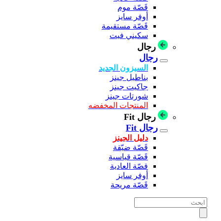
قَصّة موم
أوفر سايز
قَصّة مستقيمة
سكيني فيت
رجال
رجال
السيزون الجديد
بناطيل جينز
جاكيت جينز
شورتات جينز
المنتجات المخفضه
رجال Fit
رجال Fit
دليل الجينز
قَصّة ضيّقة
قَصّة قياسية
قصّة العادية
أوفر سايز
قَصّة مريحة