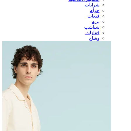
شرابات
حزام
قبعات
بريه
شباشب
قفازات
وشاح