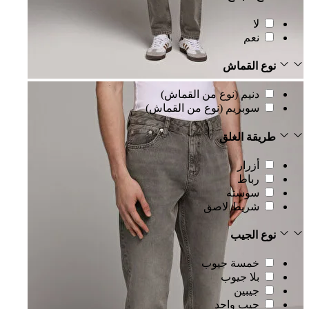
لا
نعم
نوع القماش
دنيم (نوع من القماش)
سوبريم (نوع من القماش)
طريقة الغلق
أزرار
رباط
سوسته
شريط لاصق
نوع الجيب
خمسة جيوب
بلا جيوب
جيبين
جيب واحد