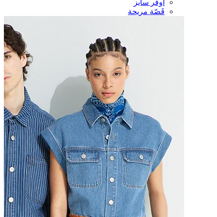
أوفر سايز
قَصّة مريحة