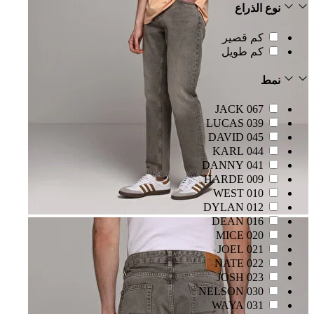
نوع الذراع
كم قصير
كم طويل
نمط
067 JACK
039 LUCAS
045 DAVID
044 KARL
041 DANNY
009 HARDE
010 WEST
012 DYLAN
016 DEAN
020 MICE
021 JOEL
022 NATE
023 JOSH
030 NELSON
031 WAYA