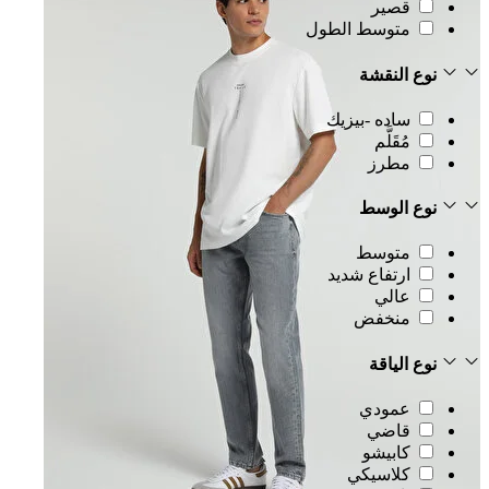
قصير
متوسط الطول
نوع النقشة
ساده -بيزيك
مُقَلَّم
مطرز
نوع الوسط
متوسط
ارتفاع شديد
عالي
منخفض
نوع الياقة
عمودي
قاضي
كابيشو
كلاسيكي