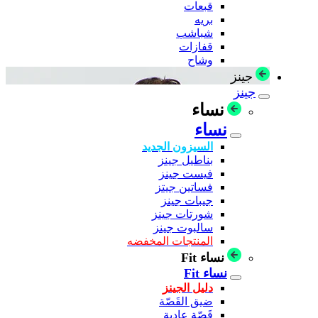
قبعات
بريه
شباشب
قفازات
وشاح
جينز
جينز
نساء
نساء
السيزون الجديد
بناطيل جينز
فيست جينز
فساتين جيتز
جيبات جينز
شورتات جينز
سالبوت جينز
المنتجات المخفضه
نساء Fit
نساء Fit
دليل الجينز
ضيق القَصّة
قَصّة عادية