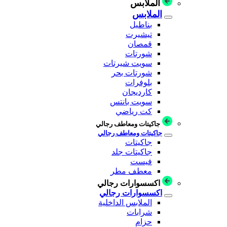
الملابس
الملابس
بناطيل
تيشيرت
قمصان
شورتات
سويت شيرتات
شورتات بحر
بلوفرات
كارديجان
سويت بانتس
كت رياضي
جاكيتات ومعاطف رجالي
جاكيتات ومعاطف رجالي
جاكيتات
جاكيتات جلد
فيست
معطف مطر
اكسسوارات رجالي
اكسسوارات رجالي
الملابس الداخلية
شرابات
حزام