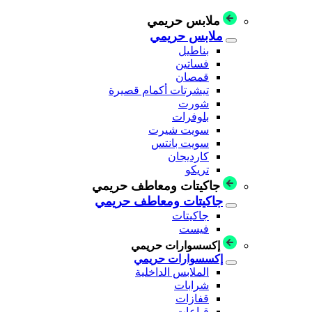
ملابس حريمي
ملابس حريمي
بناطيل
فساتين
قمصان
تيشرتات أكمام قصيرة
شورت
بلوفرات
سويت شيرت
سويت بانتس
كارديجان
تريكو
جاكيتات ومعاطف حريمي
جاكيتات ومعاطف حريمي
جاكيتات
فيست
إكسسوارات حريمي
إكسسوارات حريمي
الملابس الداخلية
شرابات
قفازات
قباعات