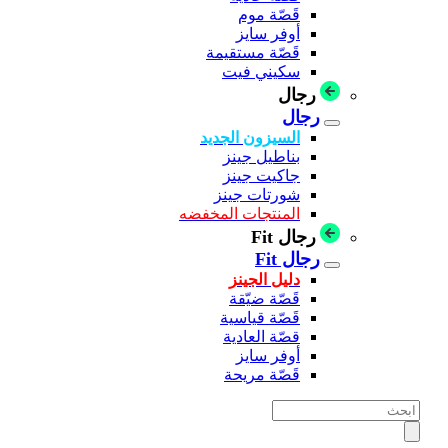
قَصّة موم
أوفر سايز
قَصّة مستقيمة
سكيني فيت
رجال
رجال
السيزون الجديد
بناطيل جينز
جاكيت جينز
شورتات جينز
المنتجات المخفضه
رجال Fit
رجال Fit
دليل الجينز
قَصّة ضيّقة
قَصّة قياسية
قصّة العادية
أوفر سايز
قَصّة مريحة