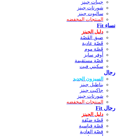
جيبات جينز
شورتات جينز
سالبوت جينز
المنتجات المخفضه
نساء Fit
دليل الجينز
ضيق القَصّة
قَصّة عادية
قَصّة موم
أوفر سايز
قَصّة مستقيمة
سكيني فيت
رجال
السيزون الجديد
بناطيل جينز
جاكيت جينز
شورتات جينز
المنتجات المخفضه
رجال Fit
دليل الجينز
قَصّة ضيّقة
قَصّة قياسية
قصّة العادية