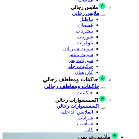
ملابس رجالي
ملابس رجالي
بناطيل
قمصان
تيشرتات
شورتات
بلوفرات
سويت شيرتات
سويت بانتس
شورتات بحر
جاكيتات جلد
كارديجان
جاكيتات ومعاطف رجالي
جاكيتات ومعاطف رجالي
جاكيتات
اكسسسوارات رجالي
اكسسسوارات رجالي
الملابس الداخلية
شرابات
شباشب
كاب
ملابس حريمي