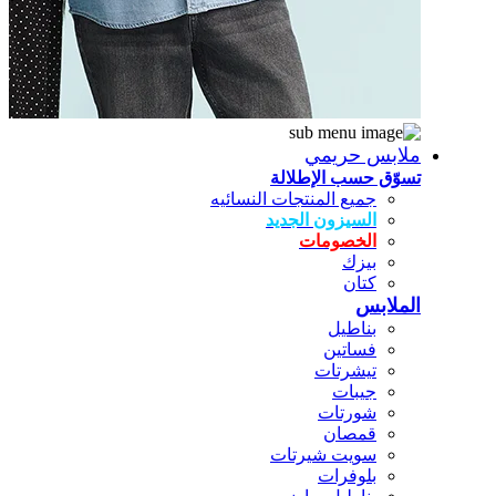
ملابس حريمي
تسوّق حسب الإطلالة
جميع المنتجات النسائيه
السيزون الجديد
الخصومات
بيزك
كتان
الملابس
بناطيل
فساتين
تيشرتات
جيبات
شورتات
قمصان
سويت شيرتات
بلوفرات