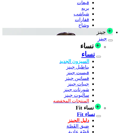
قبعات
بريه
شباشب
قفازات
وشاح
جينز
جينز
نساء
نساء
السيزون الجديد
بناطيل جينز
فيست جينز
فساتين جيتز
جيبات جينز
شورتات جينز
سالبوت جينز
المنتجات المخفضه
نساء Fit
نساء Fit
دليل الجينز
ضيق القَصّة
قَصّة عادية