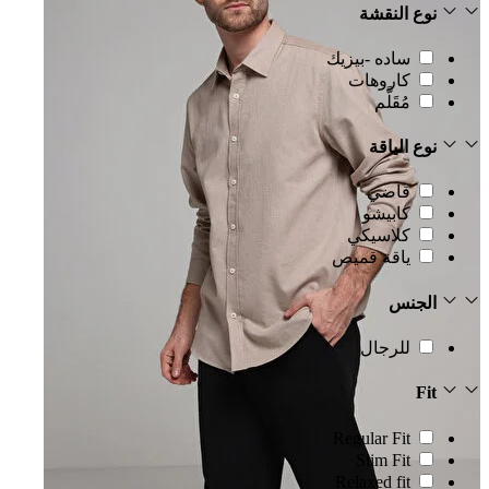
نوع النقشة
ساده -بيزيك
كاروهات
مُقَلَّم
نوع الياقة
قاضي
كابيشو
كلاسيكي
ياقة قميص
الجنس
للرجال
Fit
Regular Fit
Slim Fit
Relaxed fit