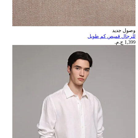
وصول جديد
للرجال قميص كم طويل
1,399 ج.م.‏