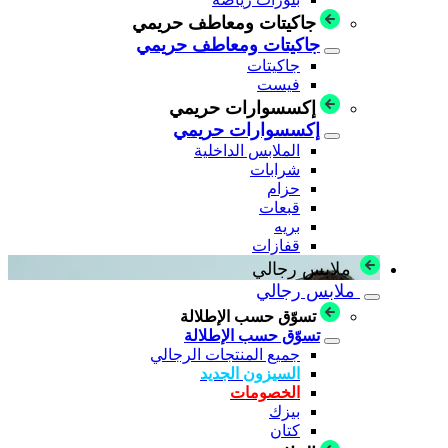
جاكيتات ومعاطف حريمي
جاكيتات ومعاطف حريمي
جاكيتات
فيست
إكسسوارات حريمي
إكسسوارات حريمي
الملابس الداخلية
شرابات
حزام
قبعات
بريه
قفازات
ملابس رجالي
ملابس رجالي
تسوّق حسب الإطلالة
تسوّق حسب الإطلالة
جميع المنتجات الرجالي
السيزون الجديد
الخصومات
بيزك
كتان