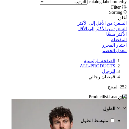
catalog.label.orderby
Filter
Sorting
أغلق
السعر: من الأقل إلى الأكثر
السعر: من الأكثر إلى الأقل
الأكثر مبيعًا
المفضلة
اختيار المحرر
معدل الخصم‎
الصفحة الرئيسية
ALL-PRODUCTS
للرجال
قمصان رجالي
252
المنتج
أغلق
الطول
متوسط الطول