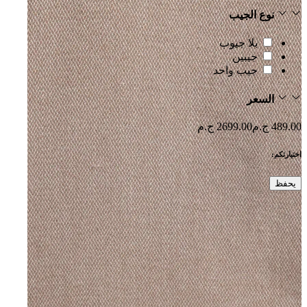
نوع الجيب
بلا جيوب
جيبين
جيب واحد
السعر
489.00 ج.م
2699.00 ج.م
اختيارتكم:
يحفظ