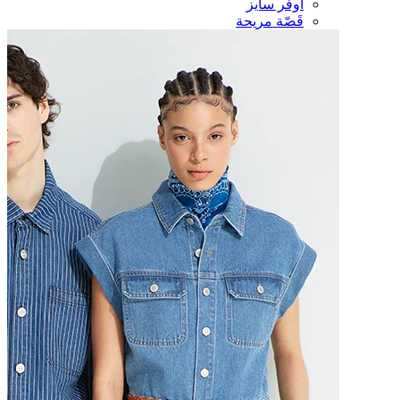
أوفر سايز
قَصّة مريحة