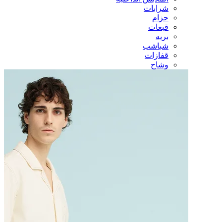
شرابات
حزام
قبعات
بريه
شباشب
قفازات
وشاح