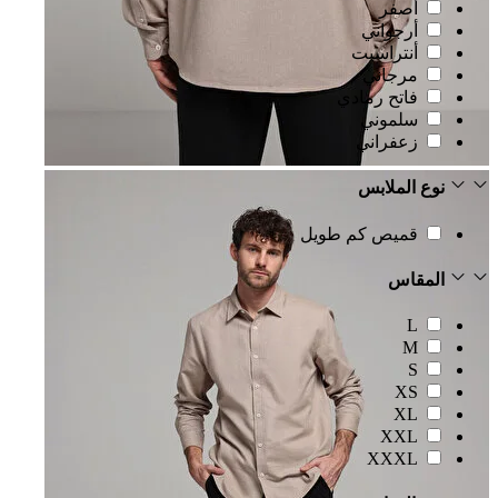
أصفر
أرجواني
أنتراسيت
مرجاني
فاتح رمادي
سلموني
زعفراني
نوع الملابس
قميص كم طويل
المقاس
L
M
S
XS
XL
XXL
XXXL