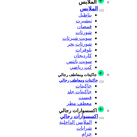
الملابس
الملابس
بناطيل
تيشيرت
قمصان
شورتات
سويت شيرتات
شورتات بحر
بلوفرات
كارديجان
سويت بانتس
كت رياضي
جاكيتات ومعاطف رجالي
جاكيتات ومعاطف رجالي
جاكيتات
جاكيتات جلد
فيست
معطف مطر
اكسسوارات رجالي
اكسسوارات رجالي
الملابس الداخلية
شرابات
حزام