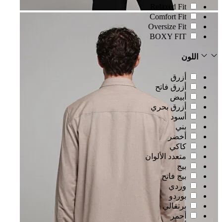
Relaxed Fit
Comfort Fit
Oversize Fit
BOXY FIT
اللون
أزرق
أزرق فاتح
أبيض
أزرق بحري
أسود
بني
أخضر
كاكي
متعدد الألوان
بيج
بيج فاتح
وردي
بوردو
برتقالي
أحمر