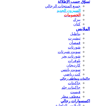
تسوّق حسب الإطلالة
جميع المنتجات الرجالي
السيزون الجديد
الخصومات
بيزك
كتان
الملابس
بناطيل
تيشيرت
قمصان
شورتات
سويت شيرتات
شورتات بحر
بلوفرات
كارديجان
سويت بانتس
كت رياضي
جاكيتات ومعاطف رجالي
جاكيتات
جاكيتات جلد
فيست
معطف مطر
اكسسوارات رجالي
الملابس الداخلية