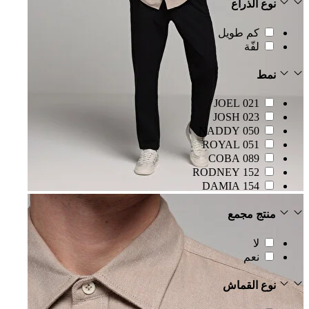
نوع الذراع
كم طويل
لفّة
نمط
021 JOEL
023 JOSH
050 NADDY
051 ROYAL
089 COBA
152 RODNEY
154 DAMIA
منتج مجمع
لا
نعم
نوع القماش