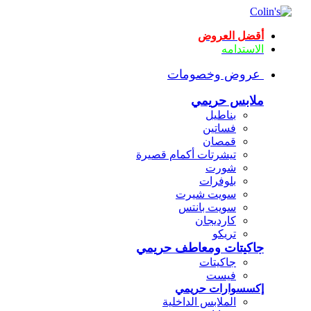
أقضل العروض
الاستدامه
عروض وخصومات
ملابس حريمي
بناطيل
فساتين
قمصان
تيشرتات أكمام قصيرة
شورت
بلوفرات
سويت شيرت
سويت بانتس
كارديجان
تريكو
جاكيتات ومعاطف حريمي
جاكيتات
فيست
إكسسوارات حريمي
الملابس الداخلية