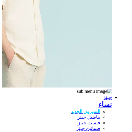
جينز
نساء
السيزون الجديد
بناطيل جينز
فيست جينز
فساتين جيتز