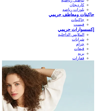
بناطيل رياضيه
كارديجان
بلوزات رياضه
جاكيتات ومعاطف حريمي
جاكيتات
فيست
إكسسوارات حريمي
الملابس الداخلية
شرابات
حزام
قبعات
بريه
قفازات