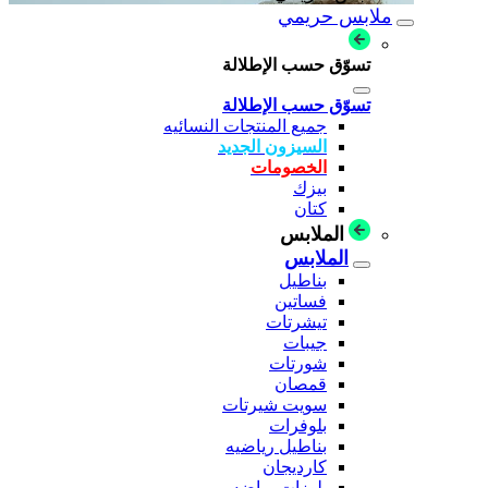
ملابس حريمي
تسوّق حسب الإطلالة
تسوّق حسب الإطلالة
جميع المنتجات النسائيه
السيزون الجديد
الخصومات
بيزك
كتان
الملابس
الملابس
بناطيل
فساتين
تيشرتات
جيبات
شورتات
قمصان
سويت شيرتات
بلوفرات
بناطيل رياضيه
كارديجان
بلوزات رياضه