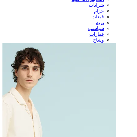
شرابات
حزام
قبعات
بريه
شباشب
قفازات
وشاح