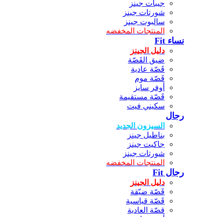
جيبات جينز
شورتات جينز
سالبوت جينز
المنتجات المخفضه
نساء Fit
دليل الجينز
ضيق القَصّة
قَصّة عادية
قَصّة موم
أوفر سايز
قَصّة مستقيمة
سكيني فيت
رجال
السيزون الجديد
بناطيل جينز
جاكيت جينز
شورتات جينز
المنتجات المخفضه
رجال Fit
دليل الجينز
قَصّة ضيّقة
قَصّة قياسية
قصّة العادية