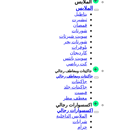
الملابس
الملابس
بناطيل
تيشيرت
قمصان
شورتات
سويت شيرتات
شورتات بحر
بلوفرات
كارديجان
سويت بانتس
كت رياضي
جاكيتات ومعاطف رجالي
جاكيتات ومعاطف رجالي
جاكيتات
جاكيتات جلد
فيست
معطف مطر
اكسسوارات رجالي
اكسسوارات رجالي
الملابس الداخلية
شرابات
حزام