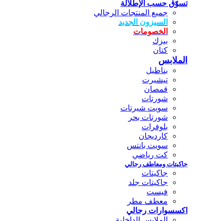
تسوّق حسب الإطلالة
جميع المنتجات الرجالي
السيزون الجديد
الخصومات
بيزك
كتان
الملابس
بناطيل
تيشيرت
قمصان
شورتات
سويت شيرتات
شورتات بحر
بلوفرات
كارديجان
سويت بانتس
كت رياضي
جاكيتات ومعاطف رجالي
جاكيتات
جاكيتات جلد
فيست
معطف مطر
اكسسوارات رجالي
الملابس الداخلية