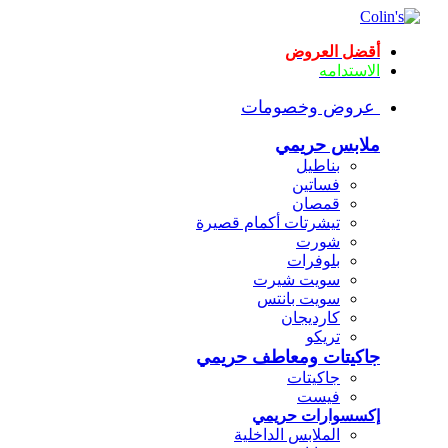
أقضل العروض
الاستدامه
عروض وخصومات
ملابس حريمي
بناطيل
فساتين
قمصان
تيشرتات أكمام قصيرة
شورت
بلوفرات
سويت شيرت
سويت بانتس
كارديجان
تريكو
جاكيتات ومعاطف حريمي
جاكيتات
فيست
إكسسوارات حريمي
الملابس الداخلية