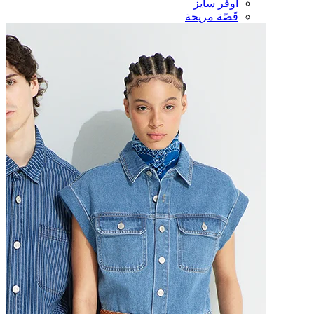
أوفر سايز
قَصّة مريحة