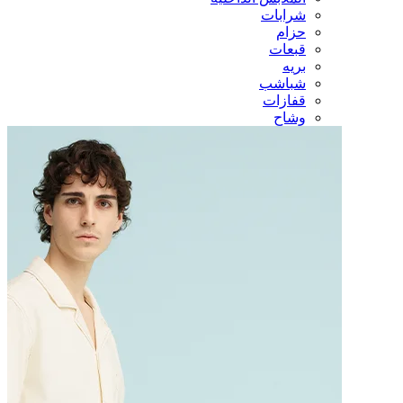
شرابات
حزام
قبعات
بريه
شباشب
قفازات
وشاح