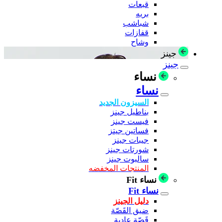
قبعات
بريه
شباشب
قفازات
وشاح
جينز
جينز
نساء
نساء
السيزون الجديد
بناطيل جينز
فيست جينز
فساتين جيتز
جيبات جينز
شورتات جينز
سالبوت جينز
المنتجات المخفضه
نساء Fit
نساء Fit
دليل الجينز
ضيق القَصّة
قَصّة عادية