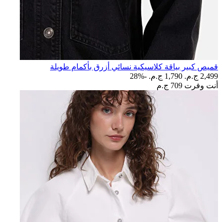
قميص كبير بياقة كلاسيكية نسائي أزرق بأكمام طويلة
2,499 ج.م.‏
1,790 ج.م.‏
-28%
أنت وفرت
709 ج.م