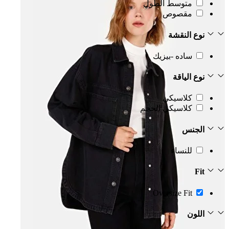
متوسط الطول
مقصوص
نوع النقشة
ساده -بيزيك
نوع الياقة
كلاسيكي
كلاسيكي الحجم
الجنس
للنساء
Fit
Oversize Fit
اللون