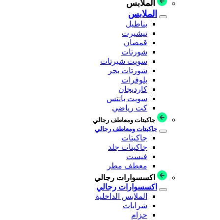
الملابس
الملابس
بناطيل
تيشيرت
قمصان
شورتات
سويت شيرتات
شورتات بحر
بلوفرات
كارديجان
سويت بانتس
كت رياضي
جاكيتات ومعاطف رجالي
جاكيتات ومعاطف رجالي
جاكيتات
جاكيتات جلد
فيست
معطف مطر
اكسسوارات رجالي
اكسسوارات رجالي
الملابس الداخلية
شرابات
حزام