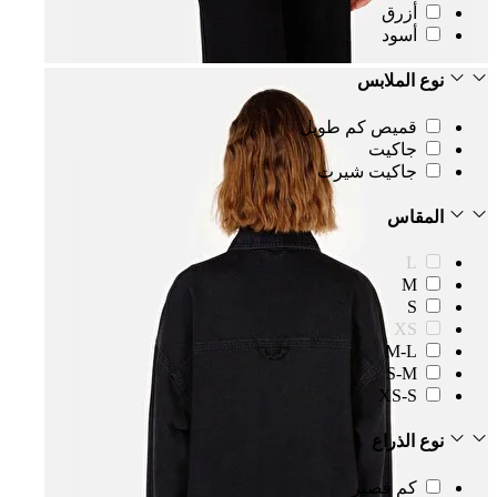
أزرق
أسود
نوع الملابس
قميص كم طويل
جاكيت
جاكيت شيرت
المقاس
L
M
S
XS
M-L
S-M
XS-S
نوع الذراع
كم قصير