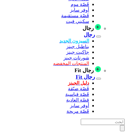
قَصّة موم
أوفر سايز
قَصّة مستقيمة
سكيني فيت
رجال
رجال
السيزون الجديد
بناطيل جينز
جاكيت جينز
شورتات جينز
المنتجات المخفضه
رجال Fit
رجال Fit
دليل الجينز
قَصّة ضيّقة
قَصّة قياسية
قصّة العادية
أوفر سايز
قَصّة مريحة