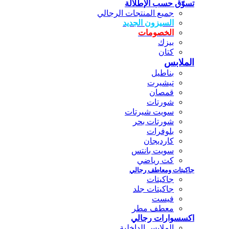
تسوّق حسب الإطلالة
جميع المنتجات الرجالي
السيزون الجديد
الخصومات
بيزك
كتان
الملابس
بناطيل
تيشيرت
قمصان
شورتات
سويت شيرتات
شورتات بحر
بلوفرات
كارديجان
سويت بانتس
كت رياضي
جاكيتات ومعاطف رجالي
جاكيتات
جاكيتات جلد
فيست
معطف مطر
اكسسوارات رجالي
الملابس الداخلية