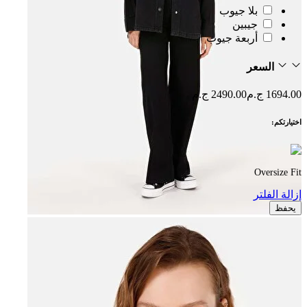
بلا جيوب
جيبين
أربعة جيوب
السعر
1694.00 ج.م
2490.00 ج.م
اختيارتكم:
Oversize Fit
إزالة الفلتر
يحفظ