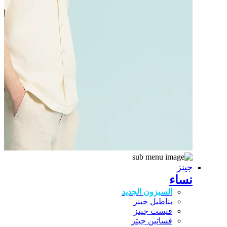
جينز
نساء
السيزون الجديد
بناطيل جينز
فيست جينز
فساتين جيتز