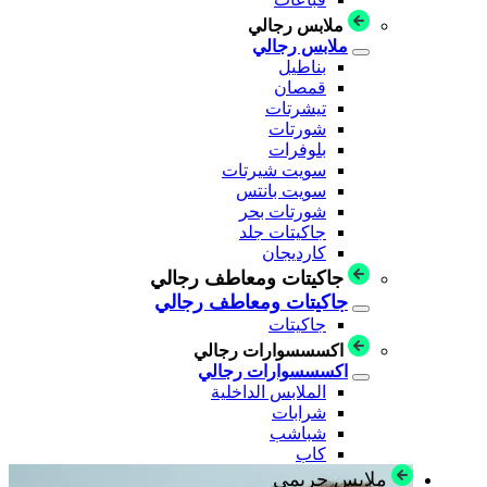
ملابس رجالي
ملابس رجالي
بناطيل
قمصان
تيشرتات
شورتات
بلوفرات
سويت شيرتات
سويت بانتس
شورتات بحر
جاكيتات جلد
كارديجان
جاكيتات ومعاطف رجالي
جاكيتات ومعاطف رجالي
جاكيتات
اكسسسوارات رجالي
اكسسسوارات رجالي
الملابس الداخلية
شرابات
شباشب
كاب
ملابس حريمي