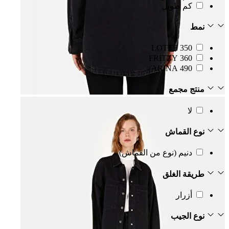
كم طويل
نمط
350 LOTTE
360 FRITZY
490 ARINA
منتج مجمع
لا
نوع القماش
دنيم (نوع من القماش)
طريقة الغلق
أزرار
نوع الجيب