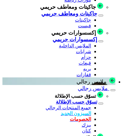
جاكيتات ومعاطف حريمي
جاكيتات ومعاطف حريمي
جاكيتات
فيست
إكسسوارات حريمي
إكسسوارات حريمي
الملابس الداخلية
شرابات
حزام
قبعات
بريه
قفازات
ملابس رجالي
ملابس رجالي
تسوّق حسب الإطلالة
تسوّق حسب الإطلالة
جميع المنتجات الرجالي
السيزون الجديد
الخصومات
بيزك
كتان