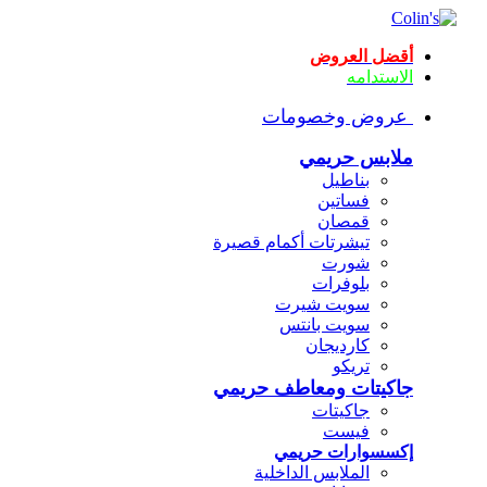
أقضل العروض
الاستدامه
عروض وخصومات
ملابس حريمي
بناطيل
فساتين
قمصان
تيشرتات أكمام قصيرة
شورت
بلوفرات
سويت شيرت
سويت بانتس
كارديجان
تريكو
جاكيتات ومعاطف حريمي
جاكيتات
فيست
إكسسوارات حريمي
الملابس الداخلية