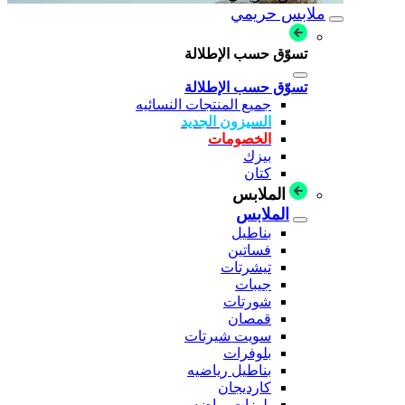
ملابس حريمي
تسوّق حسب الإطلالة
تسوّق حسب الإطلالة
جميع المنتجات النسائيه
السيزون الجديد
الخصومات
بيزك
كتان
الملابس
الملابس
بناطيل
فساتين
تيشرتات
جيبات
شورتات
قمصان
سويت شيرتات
بلوفرات
بناطيل رياضيه
كارديجان
بلوزات رياضه