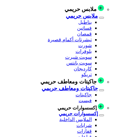
ملابس حريمي
ملابس حريمي
بناطيل
فساتين
قمصان
تيشرتات أكمام قصيرة
شورت
بلوفرات
سويت شيرت
سويت بانتس
كارديجان
تريكو
جاكيتات ومعاطف حريمي
جاكيتات ومعاطف حريمي
جاكيتات
فيست
إكسسوارات حريمي
إكسسوارات حريمي
الملابس الداخلية
شرابات
قفازات
قباعات