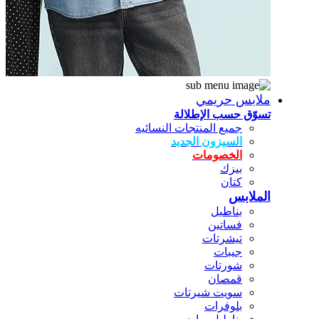
ملابس حريمي
تسوّق حسب الإطلالة
جميع المنتجات النسائيه
السيزون الجديد
الخصومات
بيزك
كتان
الملابس
بناطيل
فساتين
تيشرتات
جيبات
شورتات
قمصان
سويت شيرتات
بلوفرات