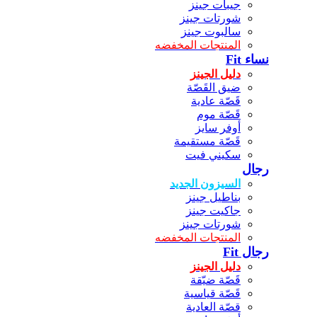
جيبات جينز
شورتات جينز
سالبوت جينز
المنتجات المخفضه
نساء Fit
دليل الجينز
ضيق القَصّة
قَصّة عادية
قَصّة موم
أوفر سايز
قَصّة مستقيمة
سكيني فيت
رجال
السيزون الجديد
بناطيل جينز
جاكيت جينز
شورتات جينز
المنتجات المخفضه
رجال Fit
دليل الجينز
قَصّة ضيّقة
قَصّة قياسية
قصّة العادية