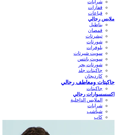
شرابات
قفازات
قباعات
ملابس رجالي
بناطيل
قمصان
تيشرتات
شورتات
بلوفرات
سويت شيرتات
سويت بانتس
شورتات بحر
جاكيتات جلد
كارديجان
جاكيتات ومعاطف رجالي
جاكيتات
اكسسسوارات رجالي
الملابس الداخلية
شرابات
شباشب
كاب