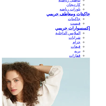
بناطيل رياضيه
كارديجان
بلوزات رياضه
جاكيتات ومعاطف حريمي
جاكيتات
فيست
إكسسوارات حريمي
الملابس الداخلية
شرابات
حزام
قبعات
بريه
قفازات