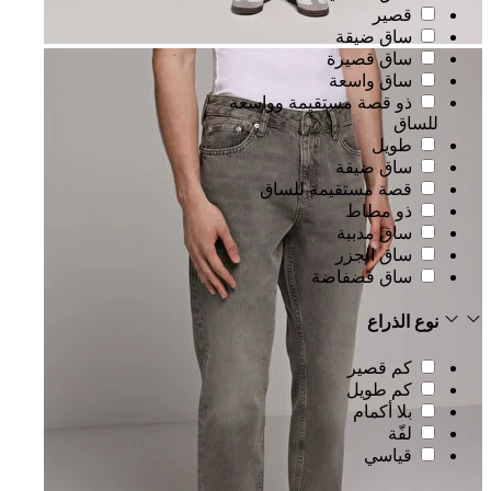
قصير
ساق ضيقة
ساق قصيرة
ساق واسعة
ذو قصة مستقيمة وواسعة
للساق
طويل
ساق ضيقة
قصة مستقيمة للساق
ذو مطاط
ساق مدببة
ساق الجزر
ساق فضفاضة
نوع الذراع
كم قصير
كم طويل
بلا أكمام
لفّة
قياسي