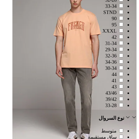
33-34
STND
90
95
XXXL
42
31-34
29-34
32-36
34-36
30-34
44
41
43
43/46
39/42
33-28
نوع السروال
متوسط
ساق مستقيمة