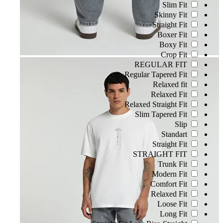
Slim Fit
Skinny Fit
Straight Fit
Boxer Fit
Boxy Fit
Crop Fit
REGULAR FIT
Regular Tapered Fit
Relaxed fit
Relaxed Fit
Relaxed Straight Fit
Slim Tapered Fit
Slip
Standart
Straight Fit
STRAIGHT FIT
Trunk Fit
Modern Fit
Comfort Fit
Relaxed Fit
Loose Fit
Long Fit