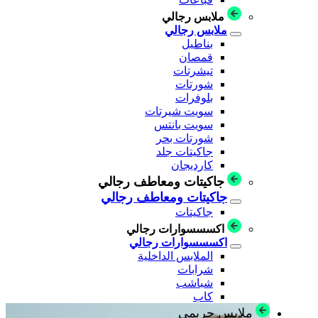
ملابس رجالي
ملابس رجالي
بناطيل
قمصان
تيشرتات
شورتات
بلوفرات
سويت شيرتات
سويت بانتس
شورتات بحر
جاكيتات جلد
كارديجان
جاكيتات ومعاطف رجالي
جاكيتات ومعاطف رجالي
جاكيتات
اكسسسوارات رجالي
اكسسسوارات رجالي
الملابس الداخلية
شرابات
شباشب
كاب
ملابس حريمي