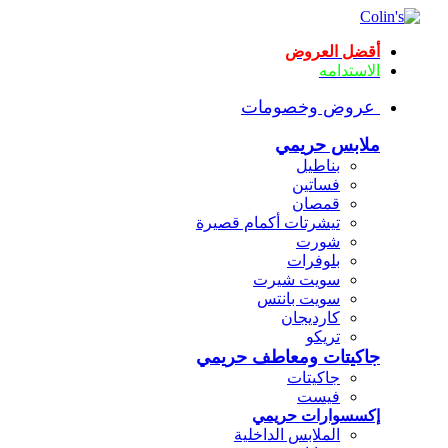
أقضل العروض
الاستدامه
عروض وخصومات
ملابس حريمي
بناطيل
فساتين
قمصان
تيشرتات أكمام قصيرة
شورت
بلوفرات
سويت شيرت
سويت بانتس
كارديجان
تريكو
جاكيتات ومعاطف حريمي
جاكيتات
فيست
إكسسوارات حريمي
الملابس الداخلية