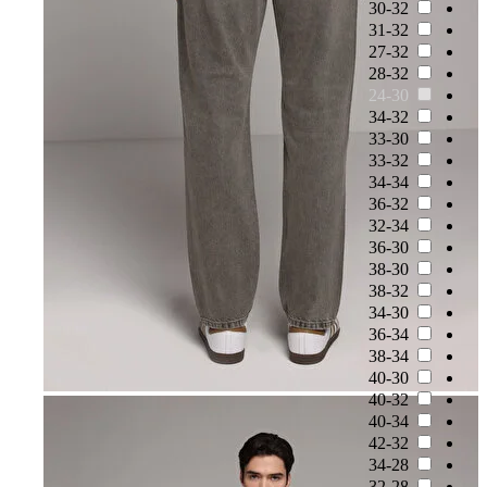
30-32
31-32
27-32
28-32
24-30
34-32
33-30
33-32
34-34
36-32
32-34
36-30
38-30
38-32
34-30
36-34
38-34
40-30
40-32
40-34
42-32
34-28
32-28