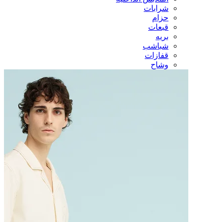
شرابات
حزام
قبعات
بريه
شباشب
قفازات
وشاح