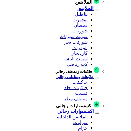
الملابس
الملابس
بناطيل
تيشيرت
قمصان
شورتات
سويت شيرتات
شورتات بحر
بلوفرات
كارديجان
سويت بانتس
كت رياضي
جاكيتات ومعاطف رجالي
جاكيتات ومعاطف رجالي
جاكيتات
جاكيتات جلد
فيست
معطف مطر
اكسسوارات رجالي
اكسسوارات رجالي
الملابس الداخلية
شرابات
حزام