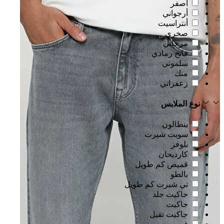
أصفر
أرجواني
أنتراسيت
صخري
مرجاني
فاتح رمادي
سلموني
منك
زعفراني
نوع الملابس
بنطالون
سويت شيرت
بلوفر
كارديحان
قميص كم طويل
بالطو
تي شيرت كم طويل
جاكيت جلد
جاكيت
جاكيت تقيل