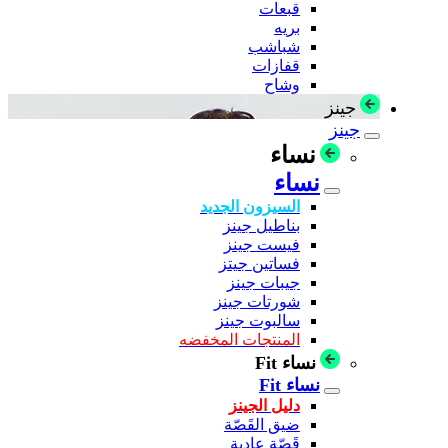
قبعات
بريه
شباشب
قفازات
وشاح
جينز
جينز
نساء
نساء
السيزون الجديد
بناطيل جينز
فيست جينز
فساتين جيتز
جيبات جينز
شورتات جينز
سالبوت جينز
المنتجات المخفضه
نساء Fit
نساء Fit
دليل الجينز
ضيق القَصّة
قَصّة عادية