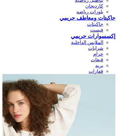
بناطيل رياضيه
كارديجان
بلوزات رياضه
جاكيتات ومعاطف حريمي
جاكيتات
فيست
إكسسوارات حريمي
الملابس الداخلية
شرابات
حزام
قبعات
بريه
قفازات