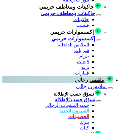
جاكيتات ومعاطف حريمي
جاكيتات ومعاطف حريمي
جاكيتات
فيست
إكسسوارات حريمي
إكسسوارات حريمي
الملابس الداخلية
شرابات
حزام
قبعات
بريه
قفازات
ملابس رجالي
ملابس رجالي
تسوّق حسب الإطلالة
تسوّق حسب الإطلالة
جميع المنتجات الرجالي
السيزون الجديد
الخصومات
بيزك
كتان