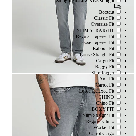
Straight Fit-Low Rise-Straight
Leg
Bootcut
Classic Fit
Oversize Fit
SLIM STRAIGHT
Regular Tapered Fıt
Loose Tapered Fit
Balloon Fit
Loose Straight Fit
Cargo Fit
Baggy Fit
Slim Jogger
Anti Fit
Carrot Fit
Loose Relaxed Fit
CHINO
Chino Fit
BOXY FIT
Slim Straight Fit
Regular Chino
Worker Fit
Carrot Cargo