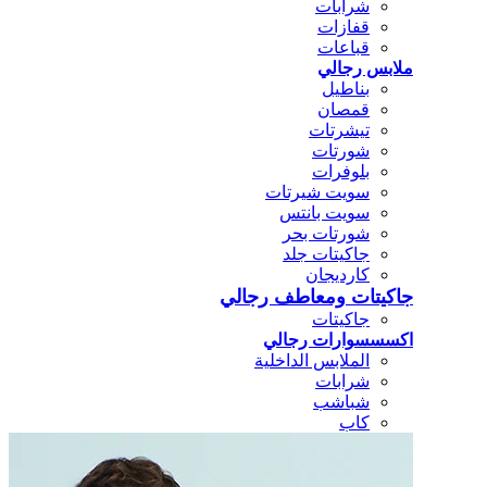
شرابات
قفازات
قباعات
ملابس رجالي
بناطيل
قمصان
تيشرتات
شورتات
بلوفرات
سويت شيرتات
سويت بانتس
شورتات بحر
جاكيتات جلد
كارديجان
جاكيتات ومعاطف رجالي
جاكيتات
اكسسسوارات رجالي
الملابس الداخلية
شرابات
شباشب
كاب