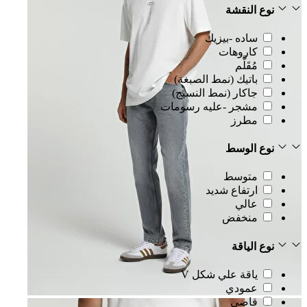
نوع النقشة
ساده -بيزيك
كاروهات
مُقَلَّم
باتيك (نمط الصبغة)
جاكار (نمط النسيج)
مشجر -عليه رسومات
مطرز
نوع الوسط
متوسط
ارتفاع شديد
عالي
منخفض
نوع الياقة
ياقة علي شكل V
عمودي
قاضي