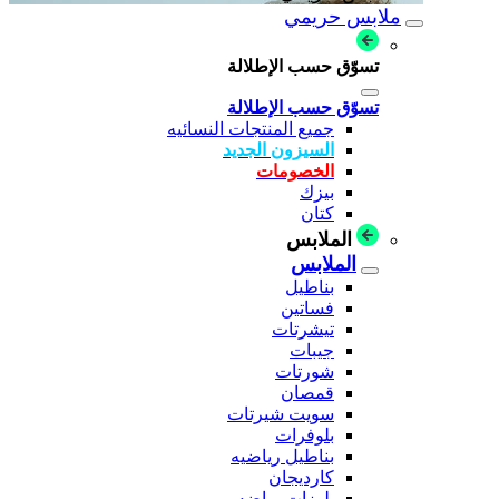
ملابس حريمي
تسوّق حسب الإطلالة
تسوّق حسب الإطلالة
جميع المنتجات النسائيه
السيزون الجديد
الخصومات
بيزك
كتان
الملابس
الملابس
بناطيل
فساتين
تيشرتات
جيبات
شورتات
قمصان
سويت شيرتات
بلوفرات
بناطيل رياضيه
كارديجان
بلوزات رياضه