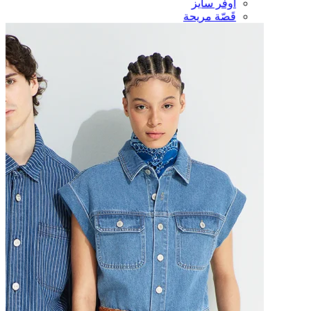
أوفر سايز
قَصّة مريحة