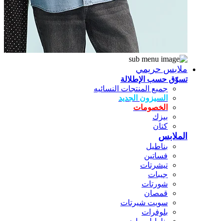
ملابس حريمي
تسوّق حسب الإطلالة
جميع المنتجات النسائيه
السيزون الجديد
الخصومات
بيزك
كتان
الملابس
بناطيل
فساتين
تيشرتات
جيبات
شورتات
قمصان
سويت شيرتات
بلوفرات