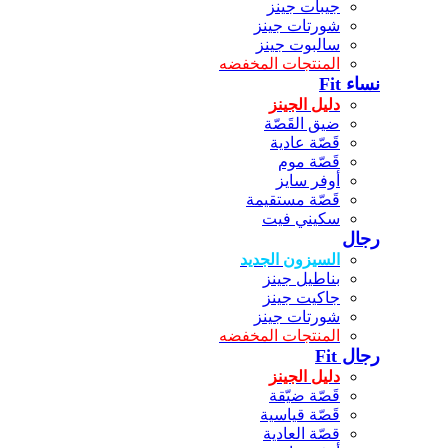
جيبات جينز
شورتات جينز
سالبوت جينز
المنتجات المخفضه
نساء Fit
دليل الجينز
ضيق القَصّة
قَصّة عادية
قَصّة موم
أوفر سايز
قَصّة مستقيمة
سكيني فيت
رجال
السيزون الجديد
بناطيل جينز
جاكيت جينز
شورتات جينز
المنتجات المخفضه
رجال Fit
دليل الجينز
قَصّة ضيّقة
قَصّة قياسية
قصّة العادية