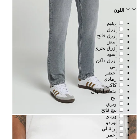
اللون
دينيم
أزرق
أزرق فاتح
أبيض
أزرق بحري
أسود
أزرق داكن
بني
أخضر
رمادي
كاكي
متعدد الألوان
بيج
وبري
بيج فاتح
وردي
بوردو
برتقالي
أحمر