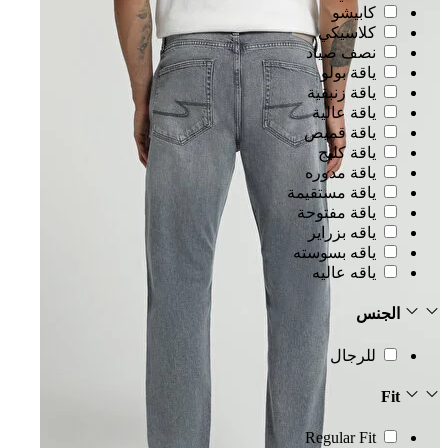
كابيشو
كلاسيكي
نصف صياد
ياقة بولو
ياقة زنبقية
ياقة عالية
ياقة قميص
ياقة كليج
ياقة مدوره
ياقة مستقيمة
ياقة مفتوحة
ياقه بزراير
ياقه بسوسته
ياقه عاليه
الجنس
للرجال
Fit
Regular Fit