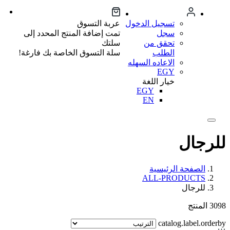
تسجيل الدخول
عربة التسوق
سجل
تمت إضافة المنتج المحدد إلى
تحقق من
سلتك
الطلب
سلة التسوق الخاصة بك فارغة!
الاعاده السهله
EGY
خيار اللغة
EGY
EN
للرجال
الصفحة الرئيسية
ALL-PRODUCTS
للرجال
3098
المنتج
catalog.label.orderby