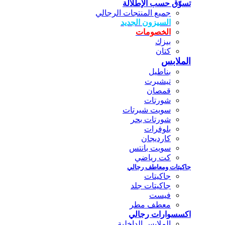
تسوّق حسب الإطلالة
جميع المنتجات الرجالي
السيزون الجديد
الخصومات
بيزك
كتان
الملابس
بناطيل
تيشيرت
قمصان
شورتات
سويت شيرتات
شورتات بحر
بلوفرات
كارديجان
سويت بانتس
كت رياضي
جاكيتات ومعاطف رجالي
جاكيتات
جاكيتات جلد
فيست
معطف مطر
اكسسوارات رجالي
الملابس الداخلية