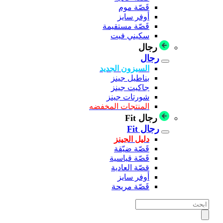
قَصّة موم
أوفر سايز
قَصّة مستقيمة
سكيني فيت
رجال
رجال
السيزون الجديد
بناطيل جينز
جاكيت جينز
شورتات جينز
المنتجات المخفضه
رجال Fit
رجال Fit
دليل الجينز
قَصّة ضيّقة
قَصّة قياسية
قصّة العادية
أوفر سايز
قَصّة مريحة