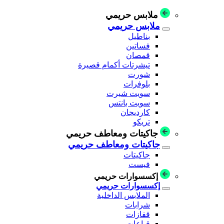
ملابس حريمي
ملابس حريمي
بناطيل
فساتين
قمصان
تيشرتات أكمام قصيرة
شورت
بلوفرات
سويت شيرت
سويت بانتس
كارديجان
تريكو
جاكيتات ومعاطف حريمي
جاكيتات ومعاطف حريمي
جاكيتات
فيست
إكسسوارات حريمي
إكسسوارات حريمي
الملابس الداخلية
شرابات
قفازات
قباعات