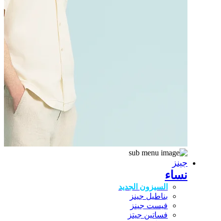
جينز
نساء
السيزون الجديد
بناطيل جينز
فيست جينز
فساتين جيتز