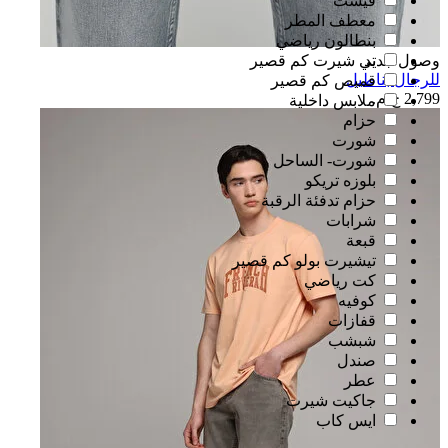
فيست
معطف المطر
بنطالون رياضي
وصول جديد
تي شيرت كم قصير
للرجال بناطيل
قميص كم قصير
2,799 ج.م.‏
ملابس داخلية
حزام
شورت
شورت- الساحل
بلوزه تريكو
حزام تدفئة الرقبة
شرابات
قبعة
تيشيرت بولو كم قصير
كت رياضي
كوفيه
قفازات
شبشب
صندل
عطر
جاكيت شيرت
ايس كاب