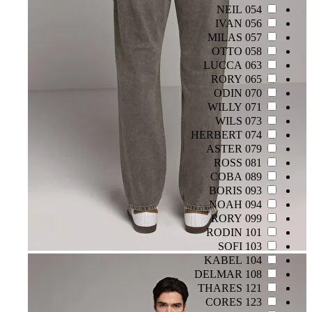
054 NEIL
056 IVAN
057 MILAS
058 OTTO
063 LUCCA
065 RORY
070 ODIN
071 WILLY
073 WILS
074 HERBERT
079 ASTER
081 ROSS
089 COBA
093 BORIS
094 NOAH
099 RORY
101 RODIN
103 SOFI
104 KABEL
108 DELMAR
121 THARES
123 CORES