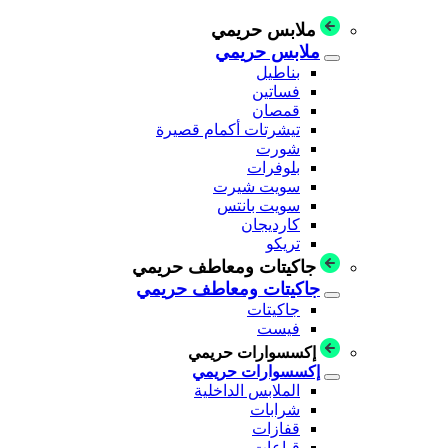
ملابس حريمي
ملابس حريمي
بناطيل
فساتين
قمصان
تيشرتات أكمام قصيرة
شورت
بلوفرات
سويت شيرت
سويت بانتس
كارديجان
تريكو
جاكيتات ومعاطف حريمي
جاكيتات ومعاطف حريمي
جاكيتات
فيست
إكسسوارات حريمي
إكسسوارات حريمي
الملابس الداخلية
شرابات
قفازات
قباعات