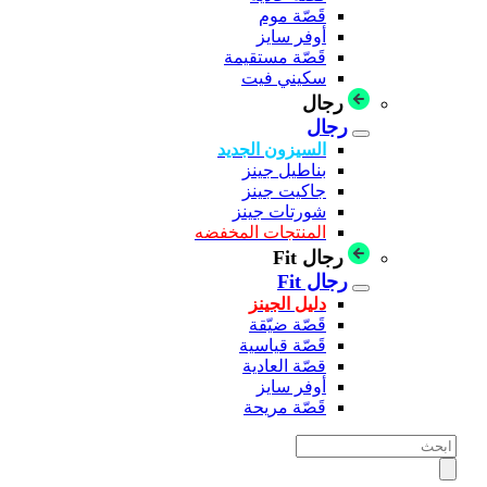
قَصّة موم
أوفر سايز
قَصّة مستقيمة
سكيني فيت
رجال
رجال
السيزون الجديد
بناطيل جينز
جاكيت جينز
شورتات جينز
المنتجات المخفضه
رجال Fit
رجال Fit
دليل الجينز
قَصّة ضيّقة
قَصّة قياسية
قصّة العادية
أوفر سايز
قَصّة مريحة