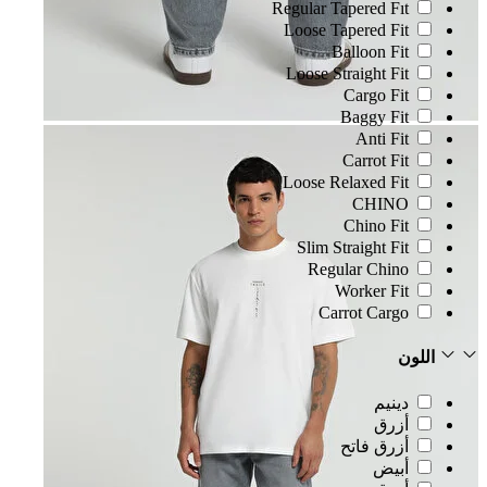
Regular Tapered Fıt
Loose Tapered Fit
Balloon Fit
Loose Straight Fit
Cargo Fit
Baggy Fit
Anti Fit
Carrot Fit
Loose Relaxed Fit
CHINO
Chino Fit
Slim Straight Fit
Regular Chino
Worker Fit
Carrot Cargo
اللون
دينيم
أزرق
أزرق فاتح
أبيض