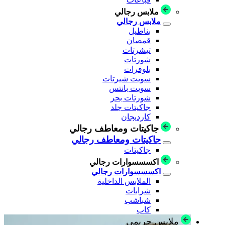
ملابس رجالي
ملابس رجالي
بناطيل
قمصان
تيشرتات
شورتات
بلوفرات
سويت شيرتات
سويت بانتس
شورتات بحر
جاكيتات جلد
كارديجان
جاكيتات ومعاطف رجالي
جاكيتات ومعاطف رجالي
جاكيتات
اكسسسوارات رجالي
اكسسسوارات رجالي
الملابس الداخلية
شرابات
شباشب
كاب
ملابس حريمي