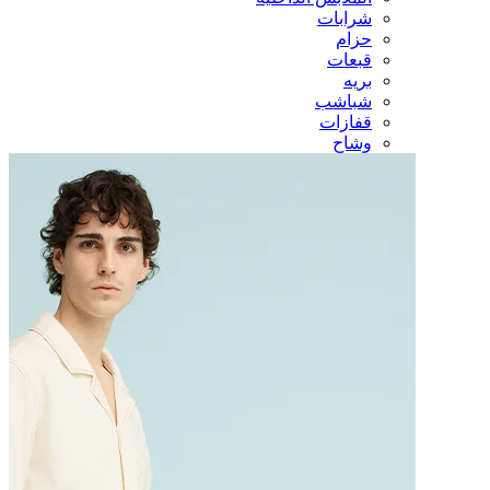
شرابات
حزام
قبعات
بريه
شباشب
قفازات
وشاح