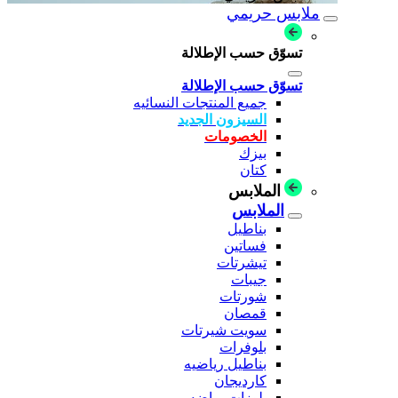
ملابس حريمي
تسوّق حسب الإطلالة
تسوّق حسب الإطلالة
جميع المنتجات النسائيه
السيزون الجديد
الخصومات
بيزك
كتان
الملابس
الملابس
بناطيل
فساتين
تيشرتات
جيبات
شورتات
قمصان
سويت شيرتات
بلوفرات
بناطيل رياضيه
كارديجان
بلوزات رياضه