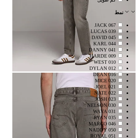
نمط
067 JACK
039 LUCAS
045 DAVID
044 KARL
041 DANNY
009 HARDE
010 WEST
012 DYLAN
016 DEAN
020 MICE
021 JOEL
022 NATE
023 JOSH
030 NELSON
031 WAYA
035 RYAN
046 MARCO
050 NADDY
051 ROYAL