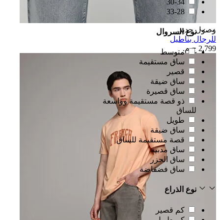
30-34
33-28
وصول جديد
نوع السروال
للرجال بناطيل
2,799 ج.م.‏
متوسط
ساق مستقيمة
قصير
ساق ضيقة
ساق قصيرة
ذو قصة مستقيمة وواسعة
للساق
طويل
ساق ضيقة
قصة مستقيمة للساق
ساق مدببة
ساق الجزر
ساق فضفاضة
نوع الذراع
كم قصير
كم طويل