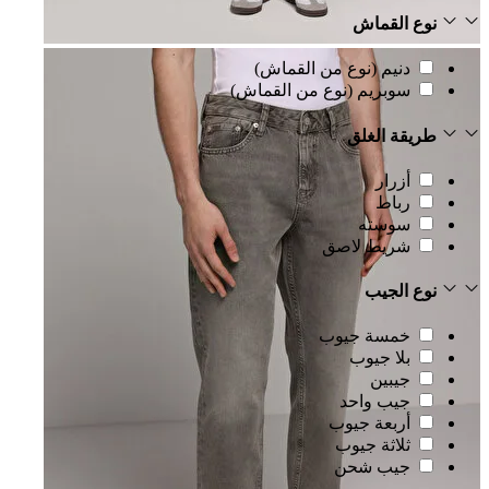
نوع القماش
دنيم (نوع من القماش)
سوبريم (نوع من القماش)
طريقة الغلق
أزرار
رباط
سوسته
شريط لاصق
نوع الجيب
خمسة جيوب
بلا جيوب
جيبين
جيب واحد
أربعة جيوب
ثلاثة جيوب
جيب شحن