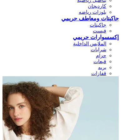
بناطيل رياضيه
كارديجان
بلوزات رياضه
جاكيتات ومعاطف حريمي
جاكيتات
فيست
إكسسوارات حريمي
الملابس الداخلية
شرابات
حزام
قبعات
بريه
قفازات