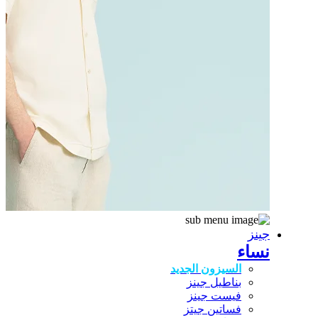
جينز
نساء
السيزون الجديد
بناطيل جينز
فيست جينز
فساتين جيتز