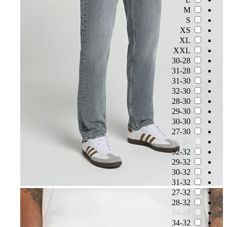
M
S
XS
XL
XXL
30-28
31-28
31-30
32-30
28-30
29-30
30-30
27-30
25-30
32-32
29-32
30-32
31-32
27-32
28-32
24-30
34-32