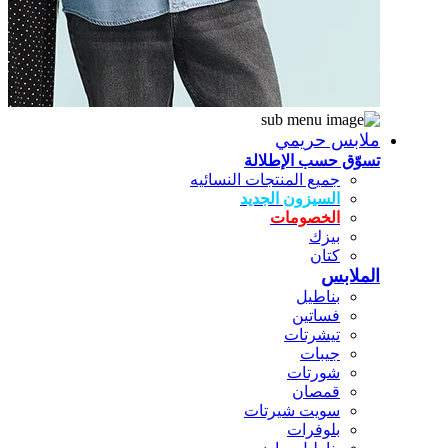
ملابس حريمي
تسوّق حسب الإطلالة
جميع المنتجات النسائيه
السيزون الجديد
الخصومات
بيزك
كتان
الملابس
بناطيل
فساتين
تيشرتات
جيبات
شورتات
قمصان
سويت شيرتات
بلوفرات