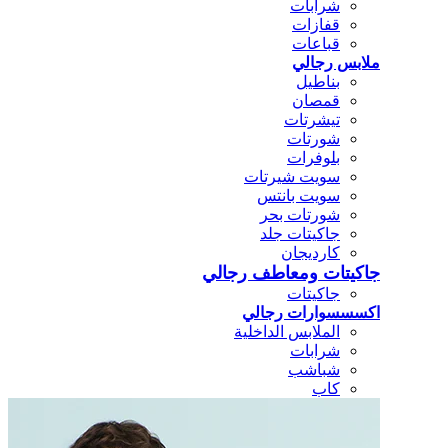
شرابات
قفازات
قباعات
ملابس رجالي
بناطيل
قمصان
تيشرتات
شورتات
بلوفرات
سويت شيرتات
سويت بانتس
شورتات بحر
جاكيتات جلد
كارديجان
جاكيتات ومعاطف رجالي
جاكيتات
اكسسسوارات رجالي
الملابس الداخلية
شرابات
شباشب
كاب