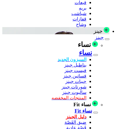
قبعات
بريه
شباشب
قفازات
وشاح
جينز
جينز
نساء
نساء
السيزون الجديد
بناطيل جينز
فيست جينز
فساتين جيتز
جيبات جينز
شورتات جينز
سالبوت جينز
المنتجات المخفضه
نساء Fit
نساء Fit
دليل الجينز
ضيق القَصّة
قَصّة عادية