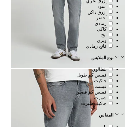
أزرق بحري
أسود
أزرق داكن
أخضر
رمادي
كاكي
بيج
وبري
فاتح رمادي
نوع الملابس
بنطالون
قميص كم طويل
جاكيت
فيست
قميص كم قصير
شورت
جاكيت شيرت
المقاس
L