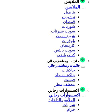
الملابس
الملابس
بناطيل
تيشيرت
قمصان
شورتات
سويت شيرتات
شورتات بحر
بلوفرات
كارديجان
سويت بانتس
كت رياضي
جاكيتات ومعاطف رجالي
جاكيتات ومعاطف رجالي
جاكيتات
جاكيتات جلد
فيست
معطف مطر
اكسسوارات رجالي
اكسسوارات رجالي
الملابس الداخلية
شرابات
حزام