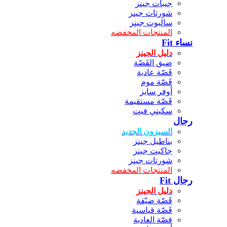
جيبات جينز
شورتات جينز
سالبوت جينز
المنتجات المخفضه
نساء Fit
دليل الجينز
ضيق القَصّة
قَصّة عادية
قَصّة موم
أوفر سايز
قَصّة مستقيمة
سكيني فيت
رجال
السيزون الجديد
بناطيل جينز
جاكيت جينز
شورتات جينز
المنتجات المخفضه
رجال Fit
دليل الجينز
قَصّة ضيّقة
قَصّة قياسية
قصّة العادية