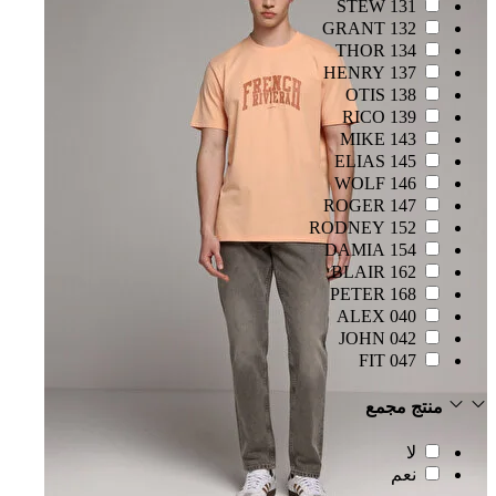
131 STEW
132 GRANT
134 THOR
137 HENRY
138 OTIS
139 RICO
143 MIKE
145 ELIAS
146 WOLF
147 ROGER
152 RODNEY
154 DAMIA
162 BLAIR
168 PETER
040 ALEX
042 JOHN
047 FIT
منتج مجمع
لا
نعم