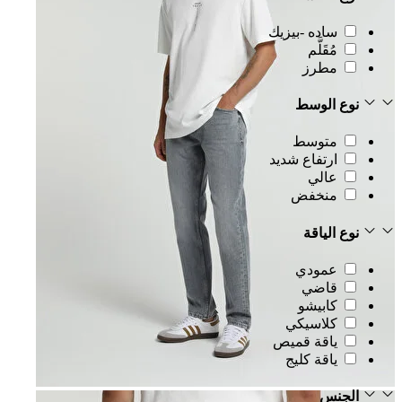
ساده -بيزيك
مُقَلَّم
مطرز
نوع الوسط
متوسط
ارتفاع شديد
عالي
منخفض
نوع الياقة
عمودي
قاضي
كابيشو
كلاسيكي
ياقة قميص
ياقة كليج
الجنس