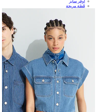
أوفر سايز
قَصّة مريحة