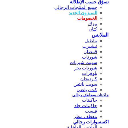
تسوّق حسب الإطلالة
جميع المنتجات الرجالي
السيزون الجديد
الخصومات
بيزك
كتان
الملابس
بناطيل
تيشيرت
قمصان
شورتات
سويت شيرتات
شورتات بحر
بلوفرات
كارديجان
سويت بانتس
كت رياضي
جاكيتات ومعاطف رجالي
جاكيتات
جاكيتات جلد
فيست
معطف مطر
اكسسوارات رجالي
الملابس الداخلية