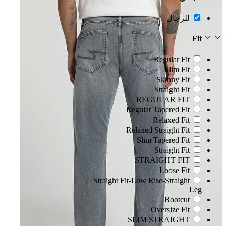
للرجال
Fit
Regular Fit
Slim Fit
Skinny Fit
Straight Fit
REGULAR FIT
Regular Tapered Fit
Relaxed Fit
Relaxed Straight Fit
Slim Tapered Fit
Straight Fit
STRAIGHT FIT
Loose Fit
Straight Fit-Low Rise-Straight
Leg
Bootcut
Oversize Fit
SLIM STRAIGHT