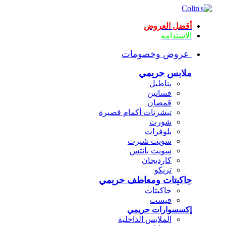
أقضل العروض
الاستدامه
عروض وخصومات
ملابس حريمي
بناطيل
فساتين
قمصان
تيشرتات أكمام قصيرة
شورت
بلوفرات
سويت شيرت
سويت بانتس
كارديجان
تريكو
جاكيتات ومعاطف حريمي
جاكيتات
فيست
إكسسوارات حريمي
الملابس الداخلية