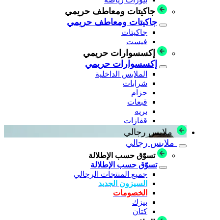
جاكيتات ومعاطف حريمي
جاكيتات ومعاطف حريمي
جاكيتات
فيست
إكسسوارات حريمي
إكسسوارات حريمي
الملابس الداخلية
شرابات
حزام
قبعات
بريه
قفازات
ملابس رجالي
ملابس رجالي
تسوّق حسب الإطلالة
تسوّق حسب الإطلالة
جميع المنتجات الرجالي
السيزون الجديد
الخصومات
بيزك
كتان