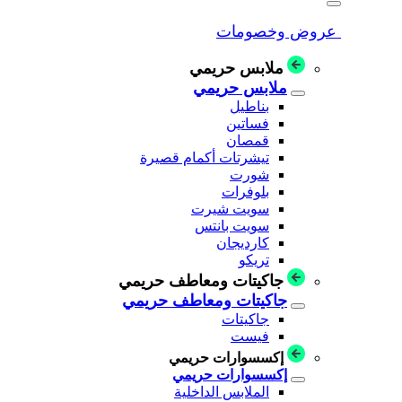
عروض وخصومات
ملابس حريمي
ملابس حريمي
بناطيل
فساتين
قمصان
تيشرتات أكمام قصيرة
شورت
بلوفرات
سويت شيرت
سويت بانتس
كارديجان
تريكو
جاكيتات ومعاطف حريمي
جاكيتات ومعاطف حريمي
جاكيتات
فيست
إكسسوارات حريمي
إكسسوارات حريمي
الملابس الداخلية