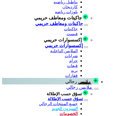
بناطيل رياضيه
كارديجان
بلوزات رياضه
جاكيتات ومعاطف حريمي
جاكيتات ومعاطف حريمي
جاكيتات
فيست
إكسسوارات حريمي
إكسسوارات حريمي
الملابس الداخلية
شرابات
حزام
قبعات
بريه
قفازات
ملابس رجالي
ملابس رجالي
تسوّق حسب الإطلالة
تسوّق حسب الإطلالة
جميع المنتجات الرجالي
السيزون الجديد
الخصومات