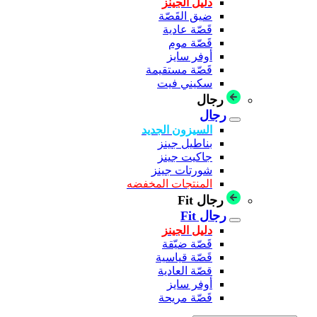
دليل الجينز
ضيق القَصّة
قَصّة عادية
قَصّة موم
أوفر سايز
قَصّة مستقيمة
سكيني فيت
رجال
رجال
السيزون الجديد
بناطيل جينز
جاكيت جينز
شورتات جينز
المنتجات المخفضه
رجال Fit
رجال Fit
دليل الجينز
قَصّة ضيّقة
قَصّة قياسية
قصّة العادية
أوفر سايز
قَصّة مريحة