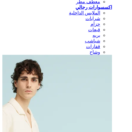
معطف مطر
اكسسوارات رجالي
الملابس الداخلية
شرابات
حزام
قبعات
بريه
شباشب
قفازات
وشاح