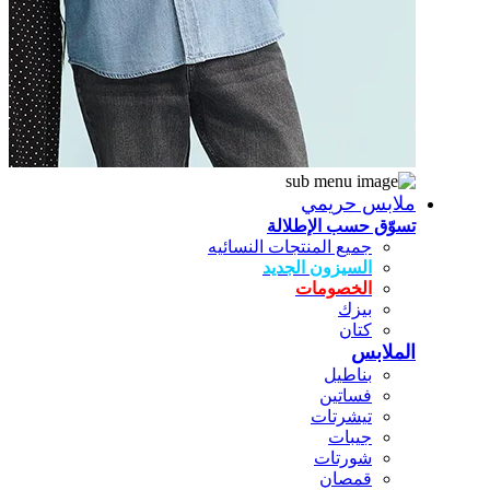
ملابس حريمي
تسوّق حسب الإطلالة
جميع المنتجات النسائيه
السيزون الجديد
الخصومات
بيزك
كتان
الملابس
بناطيل
فساتين
تيشرتات
جيبات
شورتات
قمصان