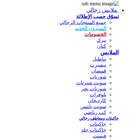
ملابس رجالي
تسوّق حسب الإطلالة
جميع المنتجات الرجالي
السيزون الجديد
الخصومات
بيزك
كتان
الملابس
بناطيل
تيشيرت
قمصان
شورتات
سويت شيرتات
شورتات بحر
بلوفرات
كارديجان
سويت بانتس
كت رياضي
جاكيتات ومعاطف رجالي
جاكيتات
جاكيتات جلد
فيست