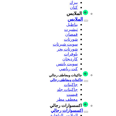
بيزك
كتان
الملابس
الملابس
بناطيل
تيشيرت
قمصان
شورتات
سويت شيرتات
شورتات بحر
بلوفرات
كارديجان
سويت بانتس
كت رياضي
جاكيتات ومعاطف رجالي
جاكيتات ومعاطف رجالي
جاكيتات
جاكيتات جلد
فيست
معطف مطر
اكسسوارات رجالي
اكسسوارات رجالي
الملابس الداخلية