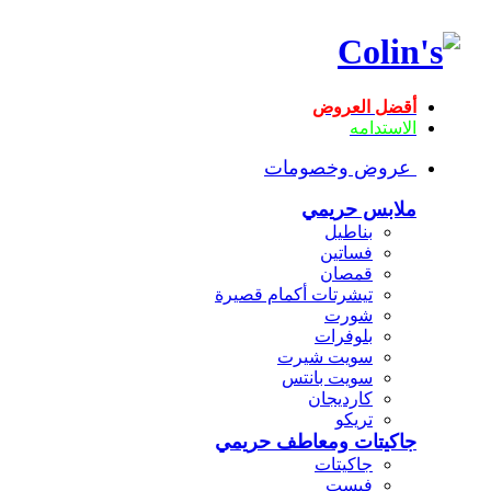
أقضل العروض
الاستدامه
عروض وخصومات
ملابس حريمي
بناطيل
فساتين
قمصان
تيشرتات أكمام قصيرة
شورت
بلوفرات
سويت شيرت
سويت بانتس
كارديجان
تريكو
جاكيتات ومعاطف حريمي
جاكيتات
فيست