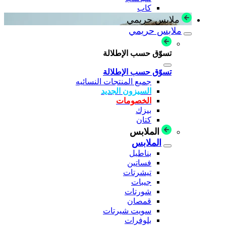
كاب
ملابس حريمي
ملابس حريمي
تسوّق حسب الإطلالة
تسوّق حسب الإطلالة
جميع المنتجات النسائيه
السيزون الجديد
الخصومات
بيزك
كتان
الملابس
الملابس
بناطيل
فساتين
تيشرتات
جيبات
شورتات
قمصان
سويت شيرتات
بلوفرات