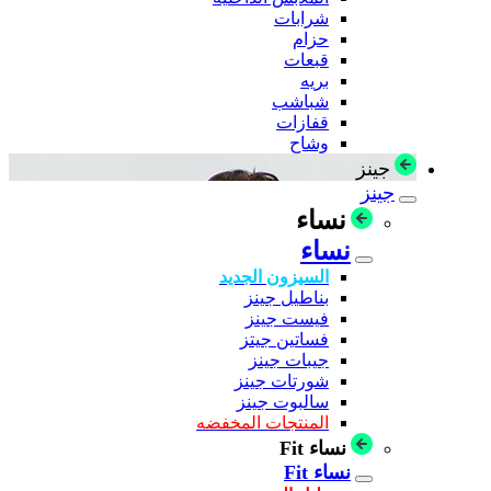
شرابات
حزام
قبعات
بريه
شباشب
قفازات
وشاح
جينز
جينز
نساء
نساء
السيزون الجديد
بناطيل جينز
فيست جينز
فساتين جيتز
جيبات جينز
شورتات جينز
سالبوت جينز
المنتجات المخفضه
نساء Fit
نساء Fit