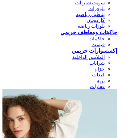
سويت شيرتات
بلوفرات
بناطيل رياضيه
كارديجان
بلوزات رياضه
جاكيتات ومعاطف حريمي
جاكيتات
فيست
إكسسوارات حريمي
الملابس الداخلية
شرابات
حزام
قبعات
بريه
قفازات