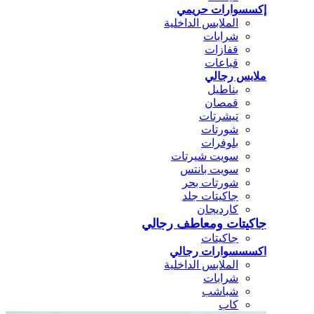
إكسسوارات حريمي
الملابس الداخلية
شرابات
قفازات
قباعات
ملابس رجالي
بناطيل
قمصان
تيشرتات
شورتات
بلوفرات
سويت شيرتات
سويت بانتس
شورتات بحر
جاكيتات جلد
كارديجان
جاكيتات ومعاطف رجالي
جاكيتات
اكسسسوارات رجالي
الملابس الداخلية
شرابات
شباشب
كاب