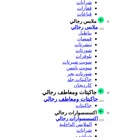
شرابات
قفازات
قباعات
ملابس رجالي
ملابس رجالي
بناطيل
قمصان
تيشرتات
شورتات
بلوفرات
سويت شيرتات
سويت بانتس
شورتات بحر
جاكيتات جلد
كارديجان
جاكيتات ومعاطف رجالي
جاكيتات ومعاطف رجالي
جاكيتات
اكسسسوارات رجالي
اكسسسوارات رجالي
الملابس الداخلية
شرابات
شباشب