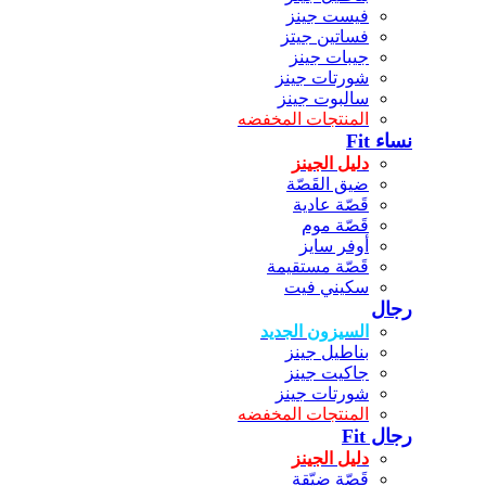
فيست جينز
فساتين جيتز
جيبات جينز
شورتات جينز
سالبوت جينز
المنتجات المخفضه
نساء Fit
دليل الجينز
ضيق القَصّة
قَصّة عادية
قَصّة موم
أوفر سايز
قَصّة مستقيمة
سكيني فيت
رجال
السيزون الجديد
بناطيل جينز
جاكيت جينز
شورتات جينز
المنتجات المخفضه
رجال Fit
دليل الجينز
قَصّة ضيّقة