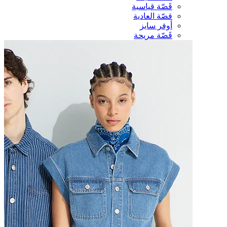
قَصّة قياسية
قصّة العادية
أوفر سايز
قَصّة مريحة