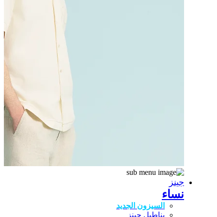
جينز
نساء
السيزون الجديد
بناطيل جينز