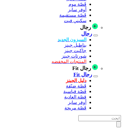
قَصّة موم
أوفر سايز
قَصّة مستقيمة
سكيني فيت
رجال
رجال
السيزون الجديد
بناطيل جينز
جاكيت جينز
شورتات جينز
المنتجات المخفضه
رجال Fit
رجال Fit
دليل الجينز
قَصّة ضيّقة
قَصّة قياسية
قصّة العادية
أوفر سايز
قَصّة مريحة