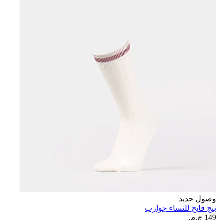
وصول جديد
بيج فاتح للنساء جوارب
149 ج.م.‏