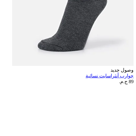
وصول جديد
جوارب أنثراسايت نسائية
89 ج.م.‏