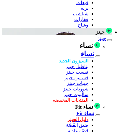
قبعات
بريه
شباشب
قفازات
وشاح
جينز
جينز
نساء
نساء
السيزون الجديد
بناطيل جينز
فيست جينز
فساتين جيتز
جيبات جينز
شورتات جينز
سالبوت جينز
المنتجات المخفضه
نساء Fit
نساء Fit
دليل الجينز
ضيق القَصّة
قَصّة عادية