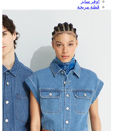
أوفر سايز
قَصّة مريحة