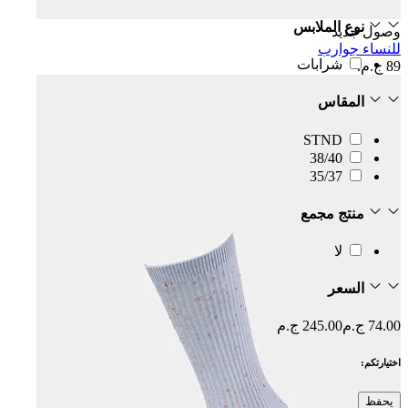
نوع الملابس
وصول جديد
للنساء جوارب
شرابات
89 ج.م.‏
المقاس
STND
38/40
35/37
منتج مجمع
لا
السعر
74.00 ج.م
245.00 ج.م
اختيارتكم:
يحفظ