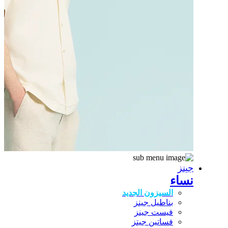
جينز
نساء
السيزون الجديد
بناطيل جينز
فيست جينز
فساتين جيتز