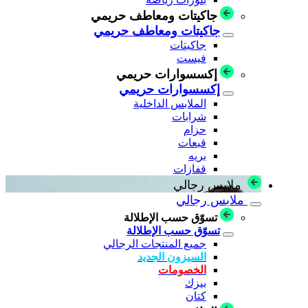
جاكيتات ومعاطف حريمي
جاكيتات ومعاطف حريمي
جاكيتات
فيست
إكسسوارات حريمي
إكسسوارات حريمي
الملابس الداخلية
شرابات
حزام
قبعات
بريه
قفازات
ملابس رجالي
ملابس رجالي
تسوّق حسب الإطلالة
تسوّق حسب الإطلالة
جميع المنتجات الرجالي
السيزون الجديد
الخصومات
بيزك
كتان