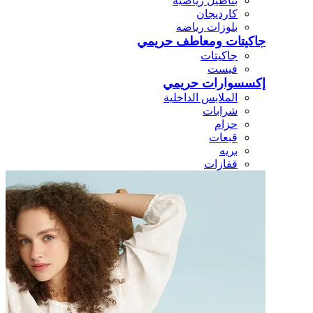
بناطيل رياضيه
كارديجان
بلوزات رياضه
جاكيتات ومعاطف حريمي
جاكيتات
فيست
إكسسوارات حريمي
الملابس الداخلية
شرابات
حزام
قبعات
بريه
قفازات