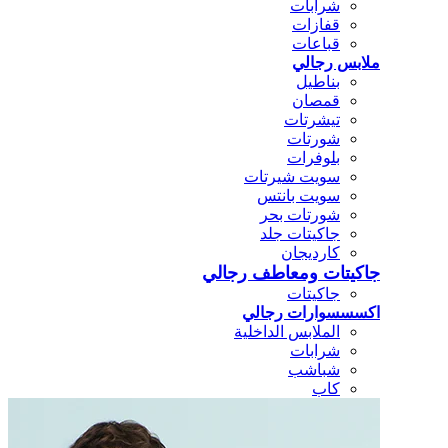
شرابات
قفازات
قباعات
ملابس رجالي
بناطيل
قمصان
تيشرتات
شورتات
بلوفرات
سويت شيرتات
سويت بانتس
شورتات بحر
جاكيتات جلد
كارديجان
جاكيتات ومعاطف رجالي
جاكيتات
اكسسسوارات رجالي
الملابس الداخلية
شرابات
شباشب
كاب