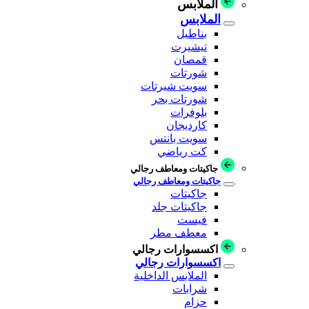
الملابس
الملابس
بناطيل
تيشيرت
قمصان
شورتات
سويت شيرتات
شورتات بحر
بلوفرات
كارديجان
سويت بانتس
كت رياضي
جاكيتات ومعاطف رجالي
جاكيتات ومعاطف رجالي
جاكيتات
جاكيتات جلد
فيست
معطف مطر
اكسسوارات رجالي
اكسسوارات رجالي
الملابس الداخلية
شرابات
حزام