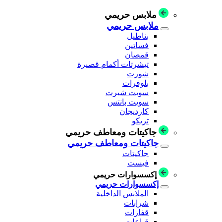
ملابس حريمي
ملابس حريمي
بناطيل
فساتين
قمصان
تيشرتات أكمام قصيرة
شورت
بلوفرات
سويت شيرت
سويت بانتس
كارديجان
تريكو
جاكيتات ومعاطف حريمي
جاكيتات ومعاطف حريمي
جاكيتات
فيست
إكسسوارات حريمي
إكسسوارات حريمي
الملابس الداخلية
شرابات
قفازات
قباعات