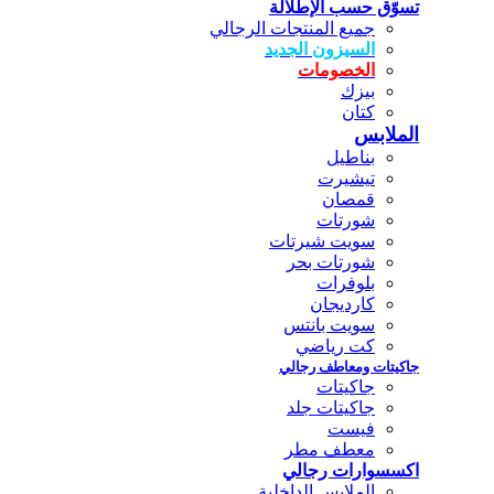
تسوّق حسب الإطلالة
جميع المنتجات الرجالي
السيزون الجديد
الخصومات
بيزك
كتان
الملابس
بناطيل
تيشيرت
قمصان
شورتات
سويت شيرتات
شورتات بحر
بلوفرات
كارديجان
سويت بانتس
كت رياضي
جاكيتات ومعاطف رجالي
جاكيتات
جاكيتات جلد
فيست
معطف مطر
اكسسوارات رجالي
الملابس الداخلية