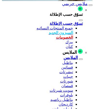
ملابس حريمي
تسوّق حسب الإطلالة
تسوّق حسب الإطلالة
جميع المنتجات النسائيه
السيزون الجديد
الخصومات
بيزك
كتان
الملابس
الملابس
بناطيل
فساتين
تيشرتات
جيبات
شورتات
قمصان
سويت شيرتات
بلوفرات
بناطيل رياضيه
كارديجان
بلوزات رياضه