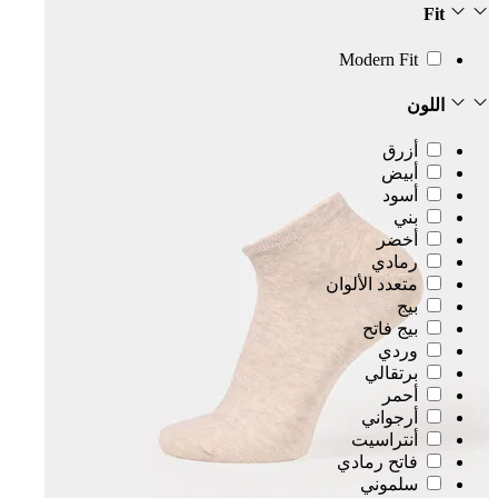
Fit
Modern Fit
اللون
أزرق
أبيض
أسود
بني
أخضر
رمادي
متعدد الألوان
بيج
بيج فاتح
وردي
برتقالي
أحمر
أرجواني
أنتراسيت
فاتح رمادي
سلموني