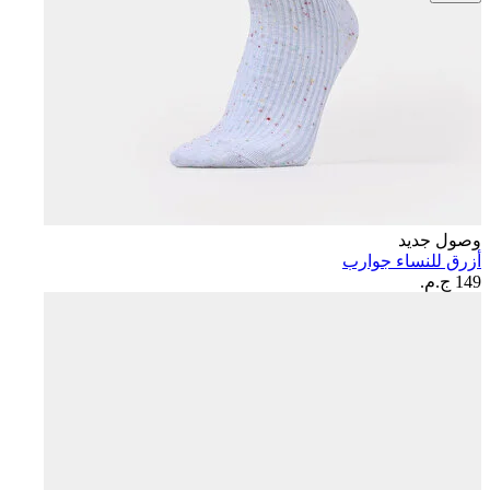
وصول جديد
أزرق للنساء جوارب
149 ج.م.‏