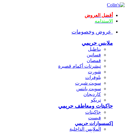
أقضل العروض
الاستدامه
عروض وخصومات
ملابس حريمي
بناطيل
فساتين
قمصان
تيشرتات أكمام قصيرة
شورت
بلوفرات
سويت شيرت
سويت بانتس
كارديجان
تريكو
جاكيتات ومعاطف حريمي
جاكيتات
فيست
إكسسوارات حريمي
الملابس الداخلية