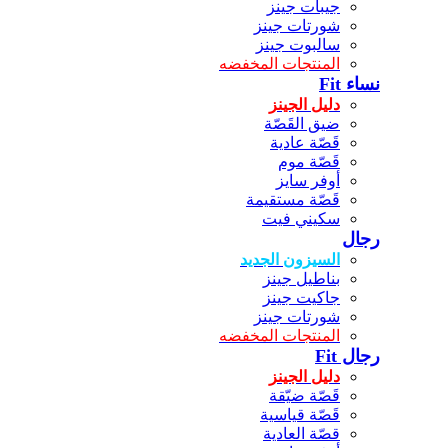
جيبات جينز
شورتات جينز
سالبوت جينز
المنتجات المخفضه
نساء Fit
دليل الجينز
ضيق القَصّة
قَصّة عادية
قَصّة موم
أوفر سايز
قَصّة مستقيمة
سكيني فيت
رجال
السيزون الجديد
بناطيل جينز
جاكيت جينز
شورتات جينز
المنتجات المخفضه
رجال Fit
دليل الجينز
قَصّة ضيّقة
قَصّة قياسية
قصّة العادية