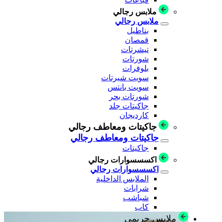
ملابس رجالي
ملابس رجالي
بناطيل
قمصان
تيشرتات
شورتات
بلوفرات
سويت شيرتات
سويت بانتس
شورتات بحر
جاكيتات جلد
كارديجان
جاكيتات ومعاطف رجالي
جاكيتات ومعاطف رجالي
جاكيتات
اكسسسوارات رجالي
اكسسسوارات رجالي
الملابس الداخلية
شرابات
شباشب
كاب
ملابس حريمي