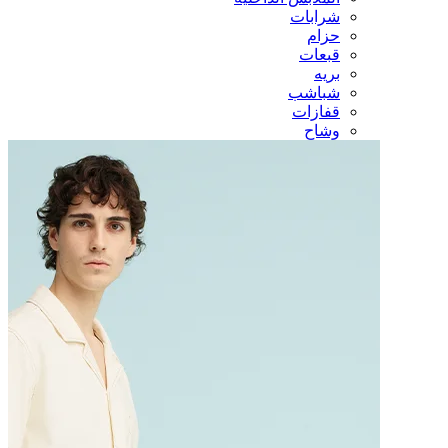
شرابات
حزام
قبعات
بريه
شباشب
قفازات
وشاح