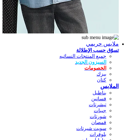
ملابس حريمي
تسوّق حسب الإطلالة
جميع المنتجات النسائيه
السيزون الجديد
الخصومات
بيزك
كتان
الملابس
بناطيل
فساتين
تيشرتات
جيبات
شورتات
قمصان
سويت شيرتات
بلوفرات