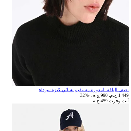
نصف الياقة المدورة مستقيم نسائي كنزة سوداء
1,449 ج.م.‏
990 ج.م.‏
-32%
أنت وفرت
459 ج.م