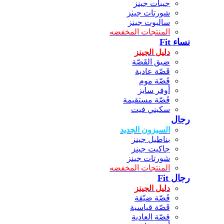
جيبات جينز
شورتات جينز
سالبوت جينز
المنتجات المخفضه
نساء Fit
دليل الجينز
ضيق القَصّة
قَصّة عادية
قَصّة موم
أوفر سايز
قَصّة مستقيمة
سكيني فيت
رجال
السيزون الجديد
بناطيل جينز
جاكيت جينز
شورتات جينز
المنتجات المخفضه
رجال Fit
دليل الجينز
قَصّة ضيّقة
قَصّة قياسية
قصّة العادية