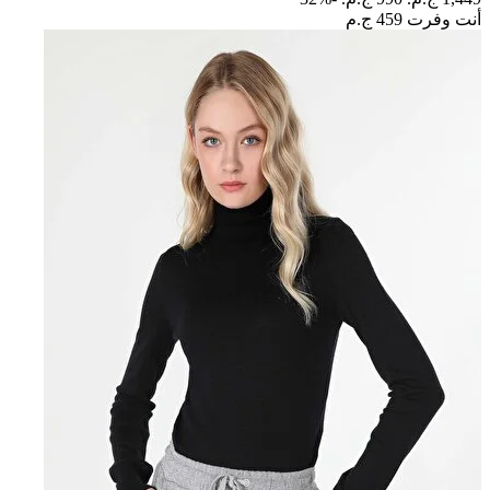
أنت وفرت
459 ج.م