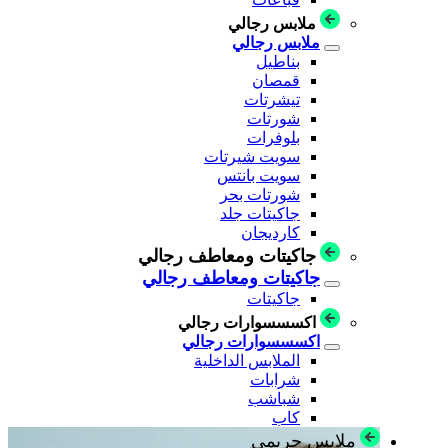
ملابس رجالي
ملابس رجالي
بناطيل
قمصان
تيشرتات
شورتات
بلوفرات
سويت شيرتات
سويت بانتس
شورتات بحر
جاكيتات جلد
كارديجان
جاكيتات ومعاطف رجالي
جاكيتات ومعاطف رجالي
جاكيتات
اكسسسوارات رجالي
اكسسسوارات رجالي
الملابس الداخلية
شرابات
شباشب
كاب
ملابس حريمي