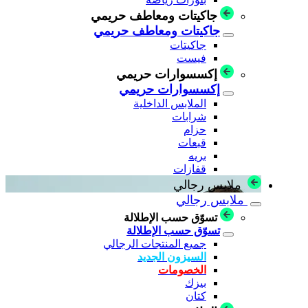
جاكيتات ومعاطف حريمي
جاكيتات ومعاطف حريمي
جاكيتات
فيست
إكسسوارات حريمي
إكسسوارات حريمي
الملابس الداخلية
شرابات
حزام
قبعات
بريه
قفازات
ملابس رجالي
ملابس رجالي
تسوّق حسب الإطلالة
تسوّق حسب الإطلالة
جميع المنتجات الرجالي
السيزون الجديد
الخصومات
بيزك
كتان