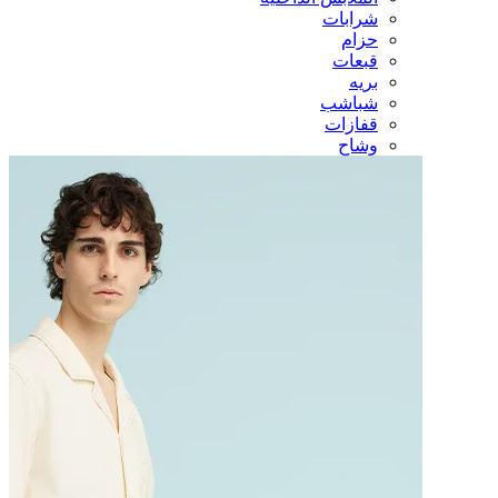
شرابات
حزام
قبعات
بريه
شباشب
قفازات
وشاح