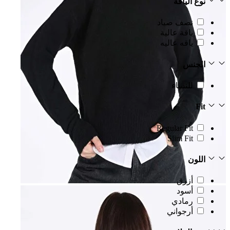
نوع الياقة
نصف صياد
ياقة عالية
ياقه عاليه
الجنس
للنساء
Fit
Regular Fit
Slim Fit
اللون
أزرق
أسود
رمادي
أرجواني