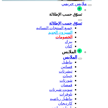
ملابس حريمي
تسوّق حسب الإطلالة
تسوّق حسب الإطلالة
جميع المنتجات النسائيه
السيزون الجديد
الخصومات
بيزك
كتان
الملابس
الملابس
بناطيل
فساتين
تيشرتات
جيبات
شورتات
قمصان
سويت شيرتات
بلوفرات
بناطيل رياضيه
كارديجان
بلوزات رياضه