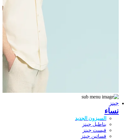
جينز
نساء
السيزون الجديد
بناطيل جينز
فيست جينز
فساتين جيتز