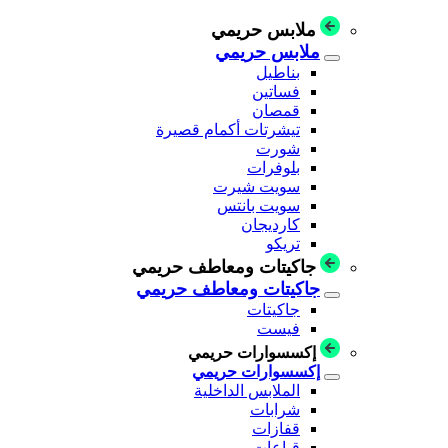
ملابس حريمي
ملابس حريمي
بناطيل
فساتين
قمصان
تيشرتات أكمام قصيرة
شورت
بلوفرات
سويت شيرت
سويت بانتس
كارديجان
تريكو
جاكيتات ومعاطف حريمي
جاكيتات ومعاطف حريمي
جاكيتات
فيست
إكسسوارات حريمي
إكسسوارات حريمي
الملابس الداخلية
شرابات
قفازات
قباعات