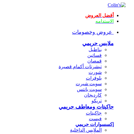
أقضل العروض
الاستدامه
عروض وخصومات
ملابس حريمي
بناطيل
فساتين
قمصان
تيشرتات أكمام قصيرة
شورت
بلوفرات
سويت شيرت
سويت بانتس
كارديجان
تريكو
جاكيتات ومعاطف حريمي
جاكيتات
فيست
إكسسوارات حريمي
الملابس الداخلية