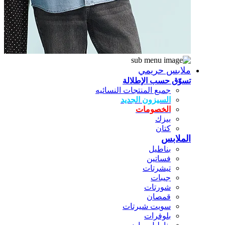
ملابس حريمي
تسوّق حسب الإطلالة
جميع المنتجات النسائيه
السيزون الجديد
الخصومات
بيزك
كتان
الملابس
بناطيل
فساتين
تيشرتات
جيبات
شورتات
قمصان
سويت شيرتات
بلوفرات