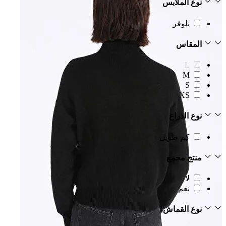
نوع الملابس
بلوفر
المقاس
L
M
S
XS
نوع الذراع
كم طويل
منتج مجمع
لا
نعم
نوع القماش