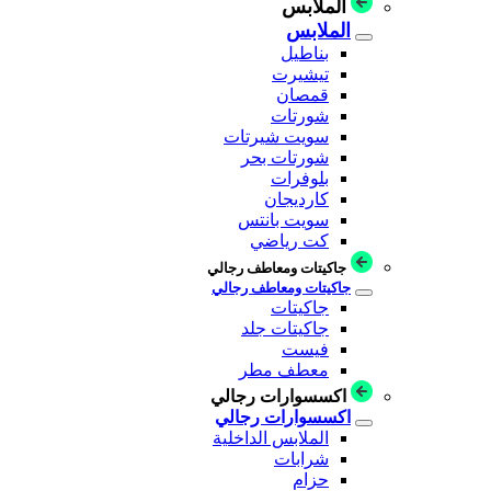
الملابس
الملابس
بناطيل
تيشيرت
قمصان
شورتات
سويت شيرتات
شورتات بحر
بلوفرات
كارديجان
سويت بانتس
كت رياضي
جاكيتات ومعاطف رجالي
جاكيتات ومعاطف رجالي
جاكيتات
جاكيتات جلد
فيست
معطف مطر
اكسسوارات رجالي
اكسسوارات رجالي
الملابس الداخلية
شرابات
حزام