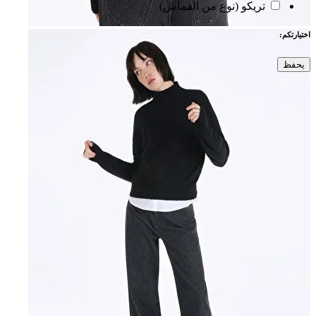
تريكو (نوع من القماش)
اختيارتكم:
يحفظ