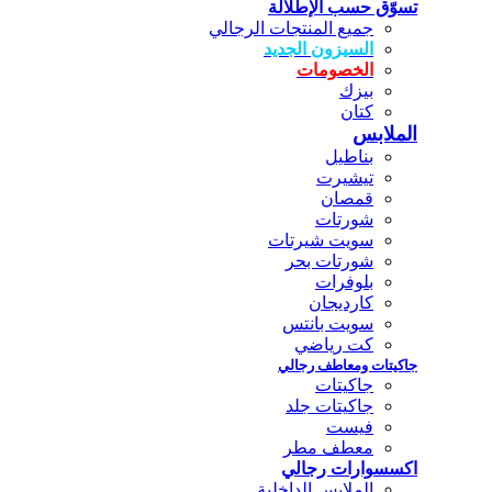
تسوّق حسب الإطلالة
جميع المنتجات الرجالي
السيزون الجديد
الخصومات
بيزك
كتان
الملابس
بناطيل
تيشيرت
قمصان
شورتات
سويت شيرتات
شورتات بحر
بلوفرات
كارديجان
سويت بانتس
كت رياضي
جاكيتات ومعاطف رجالي
جاكيتات
جاكيتات جلد
فيست
معطف مطر
اكسسوارات رجالي
الملابس الداخلية