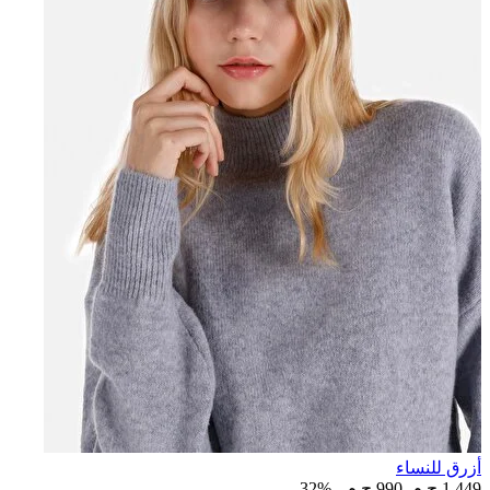
أزرق للنساء
1,449 ج.م.‏
990 ج.م.‏
-32%