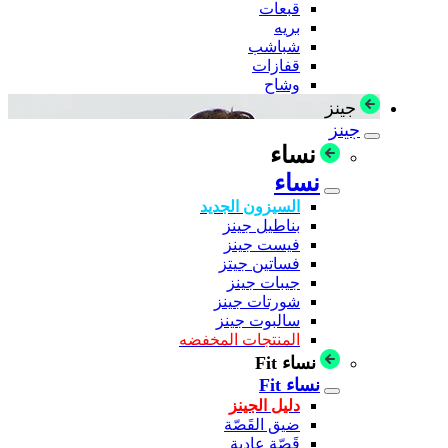
قبعات
بريه
شباشب
قفازات
وشاح
جينز
جينز
نساء
نساء
السيزون الجديد
بناطيل جينز
فيست جينز
فساتين جيتز
جيبات جينز
شورتات جينز
سالبوت جينز
المنتجات المخفضه
نساء Fit
نساء Fit
دليل الجينز
ضيق القَصّة
قَصّة عادية