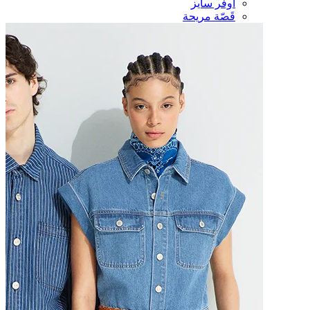
أوفر سايز
قَصّة مريحة