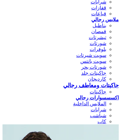
شرابات
قفازات
قباعات
ملابس رجالي
بناطيل
قمصان
تيشرتات
شورتات
بلوفرات
سويت شيرتات
سويت بانتس
شورتات بحر
جاكيتات جلد
كارديجان
جاكيتات ومعاطف رجالي
جاكيتات
اكسسسوارات رجالي
الملابس الداخلية
شرابات
شباشب
كاب