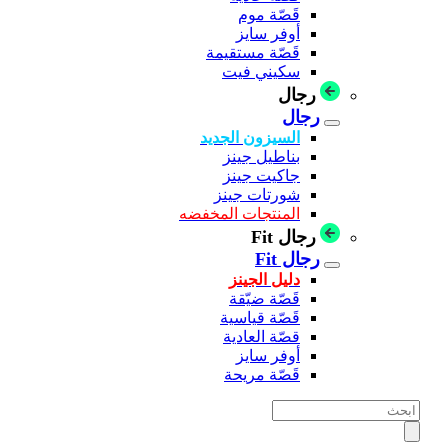
قَصّة موم
أوفر سايز
قَصّة مستقيمة
سكيني فيت
رجال
رجال
السيزون الجديد
بناطيل جينز
جاكيت جينز
شورتات جينز
المنتجات المخفضه
رجال Fit
رجال Fit
دليل الجينز
قَصّة ضيّقة
قَصّة قياسية
قصّة العادية
أوفر سايز
قَصّة مريحة