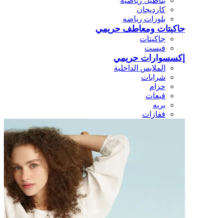
بناطيل رياضيه
كارديجان
بلوزات رياضه
جاكيتات ومعاطف حريمي
جاكيتات
فيست
إكسسوارات حريمي
الملابس الداخلية
شرابات
حزام
قبعات
بريه
قفازات