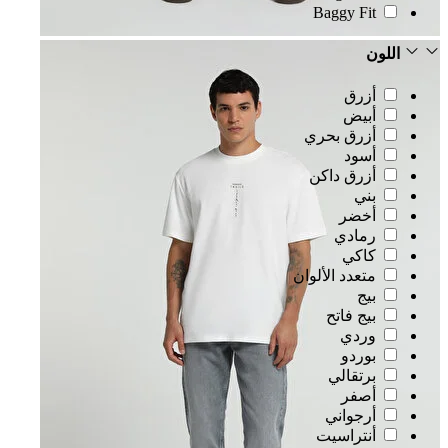
Baggy Fit
اللون
أزرق
أبيض
أزرق بحري
أسود
أزرق داكن
بني
أخضر
رمادي
كاكي
متعدد الألوان
بيج
بيج فاتح
وردي
بوردو
برتقالي
أصفر
أرجواني
أنتراسيت