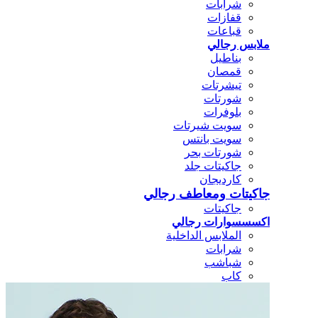
شرابات
قفازات
قباعات
ملابس رجالي
بناطيل
قمصان
تيشرتات
شورتات
بلوفرات
سويت شيرتات
سويت بانتس
شورتات بحر
جاكيتات جلد
كارديجان
جاكيتات ومعاطف رجالي
جاكيتات
اكسسسوارات رجالي
الملابس الداخلية
شرابات
شباشب
كاب