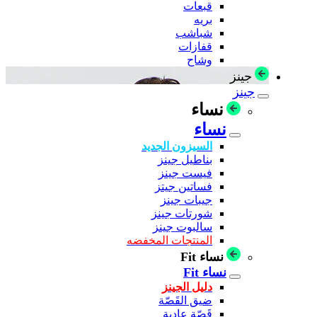
قبعات
بريه
شباشب
قفازات
وشاح
جينز
جينز
نساء
نساء
السيزون الجديد
بناطيل جينز
فيست جينز
فساتين جيتز
جيبات جينز
شورتات جينز
سالبوت جينز
المنتجات المخفضه
نساء Fit
نساء Fit
دليل الجينز
ضيق القَصّة
قَصّة عادية