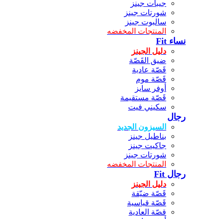
جيبات جينز
شورتات جينز
سالبوت جينز
المنتجات المخفضه
نساء Fit
دليل الجينز
ضيق القَصّة
قَصّة عادية
قَصّة موم
أوفر سايز
قَصّة مستقيمة
سكيني فيت
رجال
السيزون الجديد
بناطيل جينز
جاكيت جينز
شورتات جينز
المنتجات المخفضه
رجال Fit
دليل الجينز
قَصّة ضيّقة
قَصّة قياسية
قصّة العادية