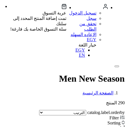
تسجيل الدخول
عربة التسوق
سجل
تمت إضافة المنتج المحدد إلى
تحقق من
سلتك
الطلب
سلة التسوق الخاصة بك فارغة!
الاعاده السهله
EGY
خيار اللغة
EGY
EN
Men New Season
الصفحة الرئيسية
290
المنتج
catalog.label.orderby
Filter
Sorting