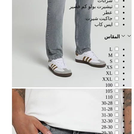
شرابات
تيشيرت بولو كم قصير
عطر
جاكيت شيرت
ايس كاب
المقاس
L
M
S
XS
XL
XXL
100
105
110
30-28
31-28
31-30
32-30
28-30
29-30