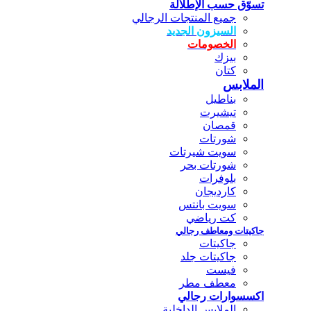
تسوّق حسب الإطلالة
جميع المنتجات الرجالي
السيزون الجديد
الخصومات
بيزك
كتان
الملابس
بناطيل
تيشيرت
قمصان
شورتات
سويت شيرتات
شورتات بحر
بلوفرات
كارديجان
سويت بانتس
كت رياضي
جاكيتات ومعاطف رجالي
جاكيتات
جاكيتات جلد
فيست
معطف مطر
اكسسوارات رجالي
الملابس الداخلية