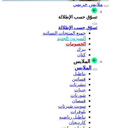
ملابس حريمي
تسوّق حسب الإطلالة
تسوّق حسب الإطلالة
جميع المنتجات النسائيه
السيزون الجديد
الخصومات
بيزك
كتان
الملابس
الملابس
بناطيل
فساتين
تيشرتات
جيبات
شورتات
قمصان
سويت شيرتات
بلوفرات
بناطيل رياضيه
كارديجان
بلوزات رياضه