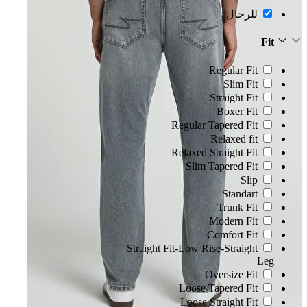
للرجال
Fit
Regular Fit
Slim Fit
Straight Fit
Boxer Fit
Regular Tapered Fit
Relaxed fit
Relaxed Straight Fit
Slim Tapered Fit
Slip
Standart
Trunk Fit
Modern Fit
Comfort Fit
Straight Fit-Low Rise-Straight
Leg
Oversize Fit
Loose Tapered Fit
Loose Straight Fit