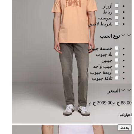
أزرار
رباط
سوسته
شريط لاصق
نوع الجيب
خمسة جيوب
بلا جيوب
جيبين
جيب واحد
أربعة جيوب
ثلاثة جيوب
السعر
88.00 ج.م
2999.00 ج.م
اختيارتكم:
يحفظ