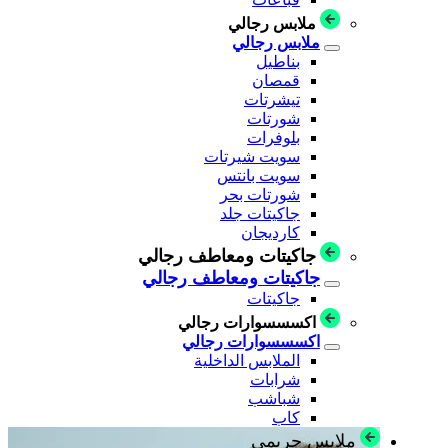
ملابس رجالي
ملابس رجالي
بناطيل
قمصان
تيشرتات
شورتات
بلوفرات
سويت شيرتات
سويت بانتس
شورتات بحر
جاكيتات جلد
كارديجان
جاكيتات ومعاطف رجالي
جاكيتات ومعاطف رجالي
جاكيتات
اكسسسوارات رجالي
اكسسسوارات رجالي
الملابس الداخلية
شرابات
شباشب
كاب
ملابس حريمي