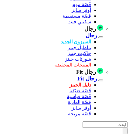
قَصّة موم
أوفر سايز
قَصّة مستقيمة
سكيني فيت
رجال
رجال
السيزون الجديد
بناطيل جينز
جاكيت جينز
شورتات جينز
المنتجات المخفضه
رجال Fit
رجال Fit
دليل الجينز
قَصّة ضيّقة
قَصّة قياسية
قصّة العادية
أوفر سايز
قَصّة مريحة