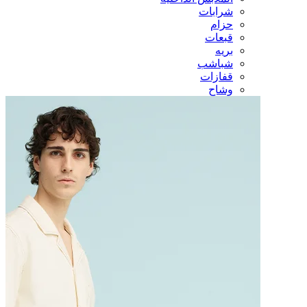
شرابات
حزام
قبعات
بريه
شباشب
قفازات
وشاح