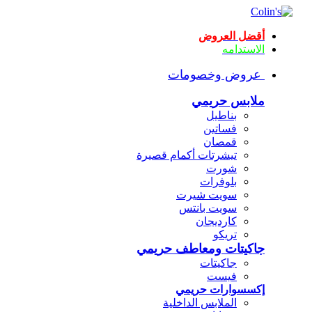
أقضل العروض
الاستدامه
عروض وخصومات
ملابس حريمي
بناطيل
فساتين
قمصان
تيشرتات أكمام قصيرة
شورت
بلوفرات
سويت شيرت
سويت بانتس
كارديجان
تريكو
جاكيتات ومعاطف حريمي
جاكيتات
فيست
إكسسوارات حريمي
الملابس الداخلية