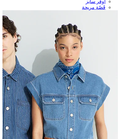
أوفر سايز
قَصّة مريحة