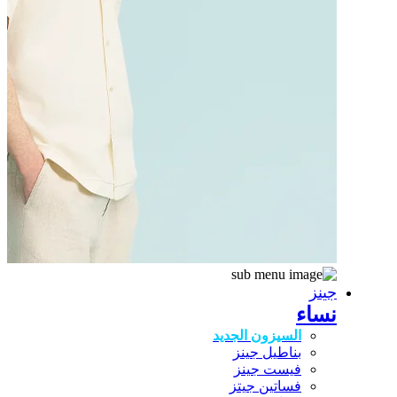
جينز
نساء
السيزون الجديد
بناطيل جينز
فيست جينز
فساتين جيتز