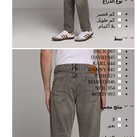
نوع الذراع
كم قصير
كم طويل
بلا أكمام
نمط
067 JACK
045 DAVID
044 KARL
041 DANNY
023 JOSH
046 MARCO
054 NEIL
093 BORIS
منتج مجمع
لا
نعم