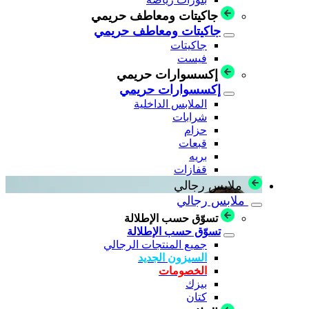
جاكيتات ومعاطف حريمي
جاكيتات ومعاطف حريمي
جاكيتات
فيست
إكسسوارات حريمي
إكسسوارات حريمي
الملابس الداخلية
شرابات
حزام
قبعات
بريه
قفازات
ملابس رجالي
ملابس رجالي
تسوّق حسب الإطلالة
تسوّق حسب الإطلالة
جميع المنتجات الرجالي
السيزون الجديد
الخصومات
بيزك
كتان