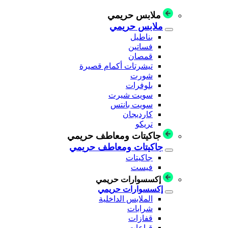
ملابس حريمي
ملابس حريمي
بناطيل
فساتين
قمصان
تيشرتات أكمام قصيرة
شورت
بلوفرات
سويت شيرت
سويت بانتس
كارديجان
تريكو
جاكيتات ومعاطف حريمي
جاكيتات ومعاطف حريمي
جاكيتات
فيست
إكسسوارات حريمي
إكسسوارات حريمي
الملابس الداخلية
شرابات
قفازات
قباعات