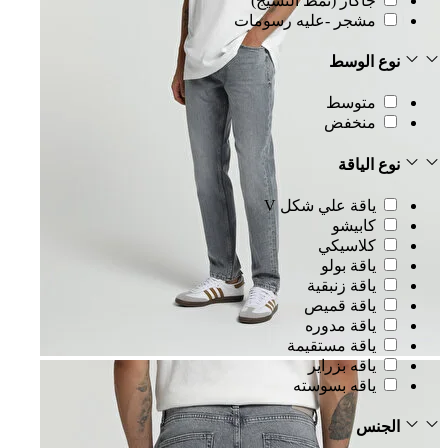
جاكار (نمط النسيج)
مشجر -عليه رسومات
نوع الوسط
متوسط
منخفض
نوع الياقة
ياقة علي شكل V
كابيشو
كلاسيكي
ياقة بولو
ياقة زنبقية
ياقة قميص
ياقة مدوره
ياقة مستقيمة
ياقه بزراير
ياقه بسوسته
الجنس