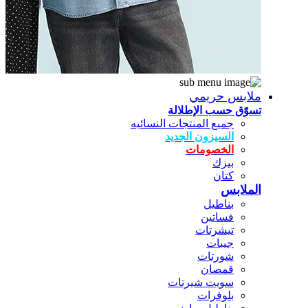
ملابس حريمي
تسوّق حسب الإطلالة
جميع المنتجات النسائيه
السيزون الجديد
الخصومات
بيزك
كتان
الملابس
بناطيل
فساتين
تيشرتات
جيبات
شورتات
قمصان
سويت شيرتات
بلوفرات