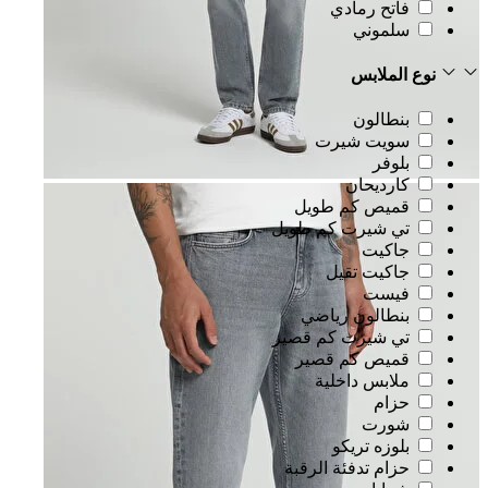
فاتح رمادي
سلموني
نوع الملابس
بنطالون
سويت شيرت
بلوفر
كارديحان
قميص كم طويل
تي شيرت كم طويل
جاكيت
جاكيت تقيل
فيست
بنطالون رياضي
تي شيرت كم قصير
قميص كم قصير
ملابس داخلية
حزام
شورت
بلوزه تريكو
حزام تدفئة الرقبة