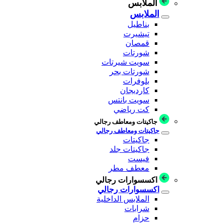
الملابس
الملابس
بناطيل
تيشيرت
قمصان
شورتات
سويت شيرتات
شورتات بحر
بلوفرات
كارديجان
سويت بانتس
كت رياضي
جاكيتات ومعاطف رجالي
جاكيتات ومعاطف رجالي
جاكيتات
جاكيتات جلد
فيست
معطف مطر
اكسسوارات رجالي
اكسسوارات رجالي
الملابس الداخلية
شرابات
حزام