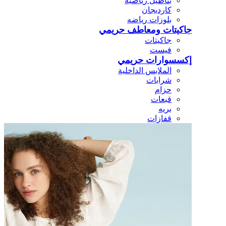
بناطيل رياضيه
كارديجان
بلوزات رياضه
جاكيتات ومعاطف حريمي
جاكيتات
فيست
إكسسوارات حريمي
الملابس الداخلية
شرابات
حزام
قبعات
بريه
قفازات