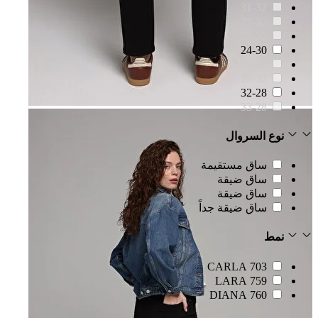
31-32
27-32
28-32
24-30
33-30
25-32
32-28
33-28
نوع السروال
ساق مستقيمة
ساق ضيقة
ساق ضيقة
ساق ضيقة جداً
نمط
703 CARLA
759 LARA
760 DIANA