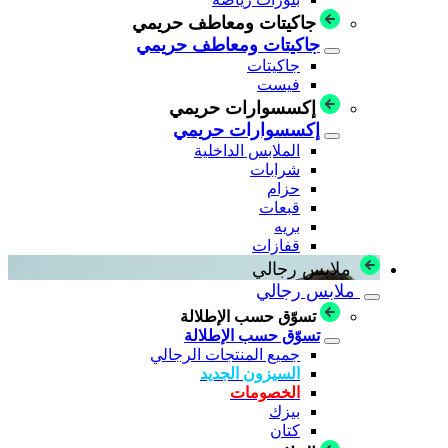
جاكيتات ومعاطف حريمي
جاكيتات ومعاطف حريمي
جاكيتات
فيست
إكسسوارات حريمي
إكسسوارات حريمي
الملابس الداخلية
شرابات
حزام
قبعات
بريه
قفازات
ملابس رجالي
ملابس رجالي
تسوّق حسب الإطلالة
تسوّق حسب الإطلالة
جميع المنتجات الرجالي
السيزون الجديد
الخصومات
بيزك
كتان