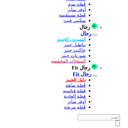
قَصّة موم
أوفر سايز
قَصّة مستقيمة
سكيني فيت
رجال
رجال
السيزون الجديد
بناطيل جينز
جاكيت جينز
شورتات جينز
المنتجات المخفضه
رجال Fit
رجال Fit
دليل الجينز
قَصّة ضيّقة
قَصّة قياسية
قصّة العادية
أوفر سايز
قَصّة مريحة