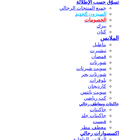
تسوّق حسب الإطلالة
جميع المنتجات الرجالي
السيزون الجديد
الخصومات
بيزك
كتان
الملابس
بناطيل
تيشيرت
قمصان
شورتات
سويت شيرتات
شورتات بحر
بلوفرات
كارديجان
سويت بانتس
كت رياضي
جاكيتات ومعاطف رجالي
جاكيتات
جاكيتات جلد
فيست
معطف مطر
اكسسوارات رجالي
الملابس الداخلية