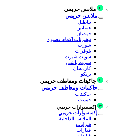
ملابس حريمي
ملابس حريمي
بناطيل
فساتين
قمصان
تيشرتات أكمام قصيرة
شورت
بلوفرات
سويت شيرت
سويت بانتس
كارديجان
تريكو
جاكيتات ومعاطف حريمي
جاكيتات ومعاطف حريمي
جاكيتات
فيست
إكسسوارات حريمي
إكسسوارات حريمي
الملابس الداخلية
شرابات
قفازات
قباعات