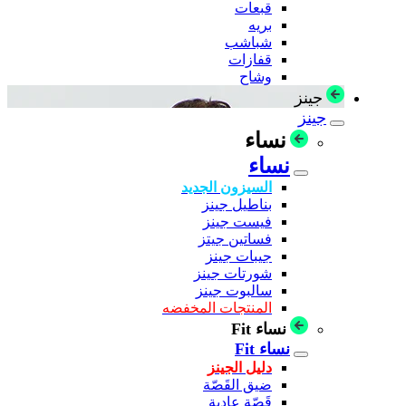
قبعات
بريه
شباشب
قفازات
وشاح
جينز
جينز
نساء
نساء
السيزون الجديد
بناطيل جينز
فيست جينز
فساتين جيتز
جيبات جينز
شورتات جينز
سالبوت جينز
المنتجات المخفضه
نساء Fit
نساء Fit
دليل الجينز
ضيق القَصّة
قَصّة عادية