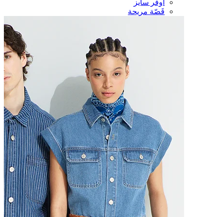
أوفر سايز
قَصّة مريحة