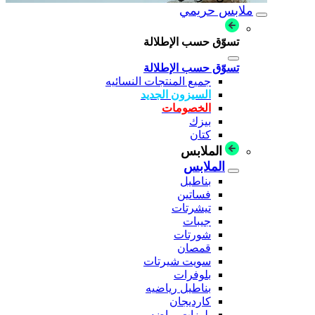
ملابس حريمي
تسوّق حسب الإطلالة
تسوّق حسب الإطلالة
جميع المنتجات النسائيه
السيزون الجديد
الخصومات
بيزك
كتان
الملابس
الملابس
بناطيل
فساتين
تيشرتات
جيبات
شورتات
قمصان
سويت شيرتات
بلوفرات
بناطيل رياضيه
كارديجان
بلوزات رياضه