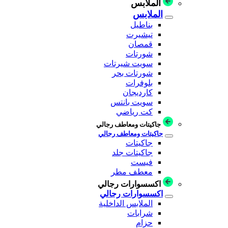
الملابس
الملابس
بناطيل
تيشيرت
قمصان
شورتات
سويت شيرتات
شورتات بحر
بلوفرات
كارديجان
سويت بانتس
كت رياضي
جاكيتات ومعاطف رجالي
جاكيتات ومعاطف رجالي
جاكيتات
جاكيتات جلد
فيست
معطف مطر
اكسسوارات رجالي
اكسسوارات رجالي
الملابس الداخلية
شرابات
حزام