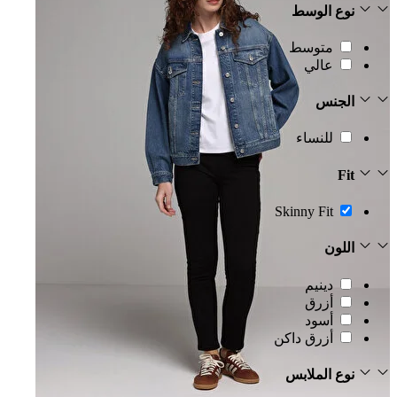
نوع الوسط
متوسط
عالي
الجنس
للنساء
Fit
Skinny Fit
اللون
دينيم
أزرق
أسود
أزرق داكن
نوع الملابس