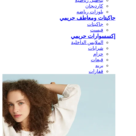
بناطيل رياضيه
كارديجان
بلوزات رياضه
جاكيتات ومعاطف حريمي
جاكيتات
فيست
إكسسوارات حريمي
الملابس الداخلية
شرابات
حزام
قبعات
بريه
قفازات