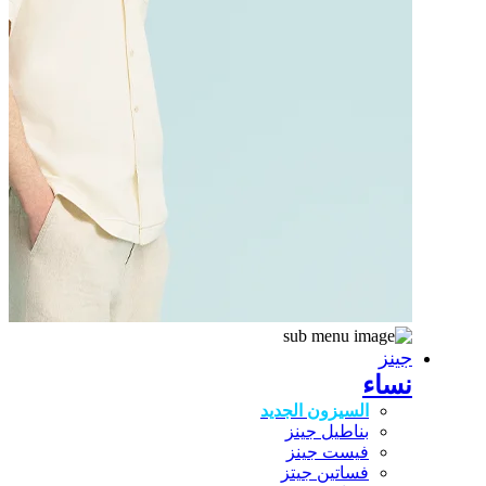
جينز
نساء
السيزون الجديد
بناطيل جينز
فيست جينز
فساتين جيتز