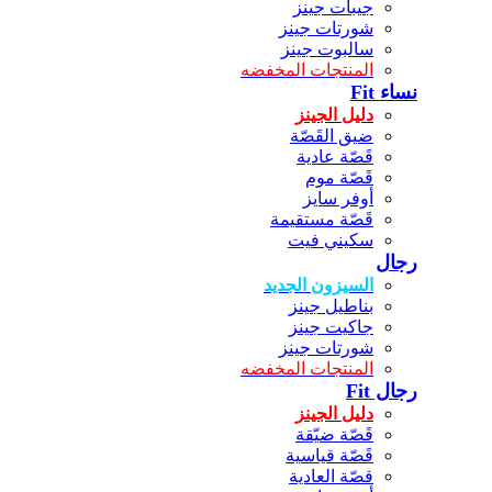
جيبات جينز
شورتات جينز
سالبوت جينز
المنتجات المخفضه
نساء Fit
دليل الجينز
ضيق القَصّة
قَصّة عادية
قَصّة موم
أوفر سايز
قَصّة مستقيمة
سكيني فيت
رجال
السيزون الجديد
بناطيل جينز
جاكيت جينز
شورتات جينز
المنتجات المخفضه
رجال Fit
دليل الجينز
قَصّة ضيّقة
قَصّة قياسية
قصّة العادية