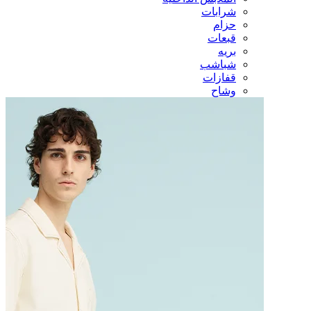
شرابات
حزام
قبعات
بريه
شباشب
قفازات
وشاح