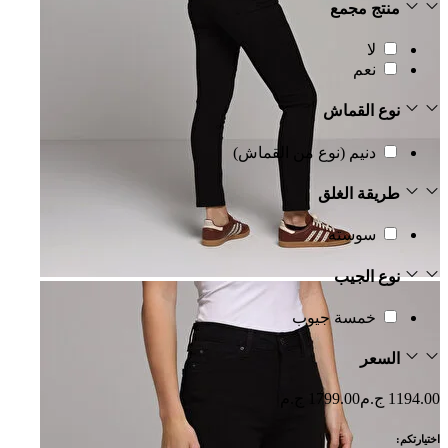
منتج مجمع
لا
نعم
نوع القماش
دنيم (نوع من القماش)
طريقة الغلق
سوسته
نوع الجيب
خمسة جيوب
السعر
1194.00 ج.م
1799.00 ج.م
اختيارتكم: