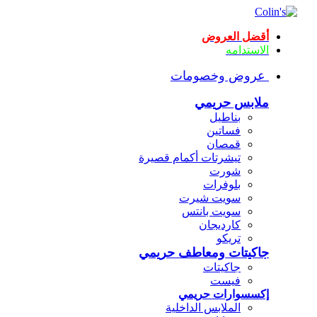
أقضل العروض
الاستدامه
عروض وخصومات
ملابس حريمي
بناطيل
فساتين
قمصان
تيشرتات أكمام قصيرة
شورت
بلوفرات
سويت شيرت
سويت بانتس
كارديجان
تريكو
جاكيتات ومعاطف حريمي
جاكيتات
فيست
إكسسوارات حريمي
الملابس الداخلية