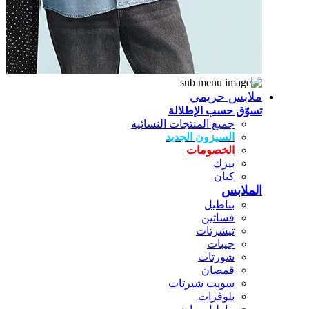
ملابس حريمي
تسوّق حسب الإطلالة
جميع المنتجات النسائيه
السيزون الجديد
الخصومات
بيزك
كتان
الملابس
بناطيل
فساتين
تيشرتات
جيبات
شورتات
قمصان
سويت شيرتات
بلوفرات