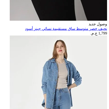
وصول جديد
نحيف خصر متوسط ساق مستقيمة نسائي جينز أسود
1,799 ج.م.‏