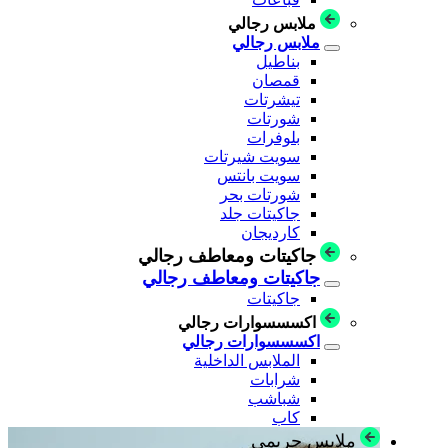
ملابس رجالي
ملابس رجالي
بناطيل
قمصان
تيشرتات
شورتات
بلوفرات
سويت شيرتات
سويت بانتس
شورتات بحر
جاكيتات جلد
كارديجان
جاكيتات ومعاطف رجالي
جاكيتات ومعاطف رجالي
جاكيتات
اكسسسوارات رجالي
اكسسسوارات رجالي
الملابس الداخلية
شرابات
شباشب
كاب
ملابس حريمي