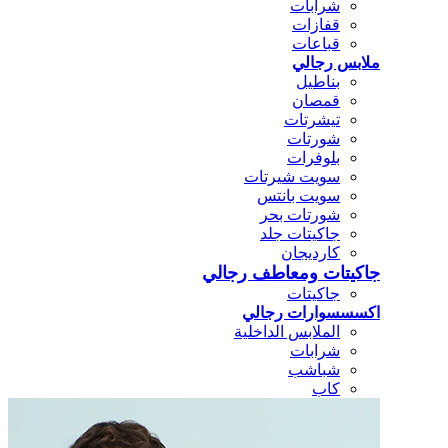
شرابات
قفازات
قباعات
ملابس رجالي
بناطيل
قمصان
تيشرتات
شورتات
بلوفرات
سويت شيرتات
سويت بانتس
شورتات بحر
جاكيتات جلد
كارديجان
جاكيتات ومعاطف رجالي
جاكيتات
اكسسسوارات رجالي
الملابس الداخلية
شرابات
شباشب
كاب