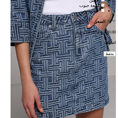
جيبين
أربعة جيوب
جيب شحن
السعر
439.00 ج.م
2199.00 ج.م
اختيارتكم:
يحفظ