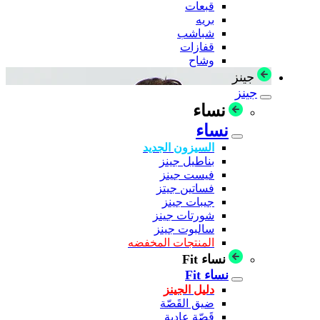
قبعات
بريه
شباشب
قفازات
وشاح
جينز
جينز
نساء
نساء
السيزون الجديد
بناطيل جينز
فيست جينز
فساتين جيتز
جيبات جينز
شورتات جينز
سالبوت جينز
المنتجات المخفضه
نساء Fit
نساء Fit
دليل الجينز
ضيق القَصّة
قَصّة عادية