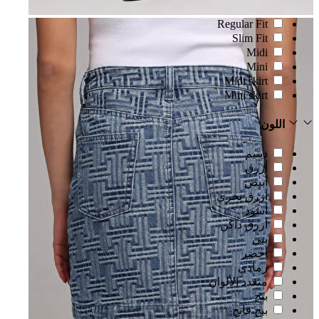
Regular Fit
Slim Fit
Midi
Mini
Midi skirt
Mini skirt
اللون
دينيم
أزرق
أبيض
أزرق بحري
أسود
أزرق داكن
بني
أخضر
رمادي
متعدد الألوان
بيج
بيج فاتح