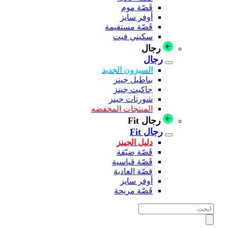
قَصّة موم
أوفر سايز
قَصّة مستقيمة
سكيني فيت
رجال
رجال
السيزون الجديد
بناطيل جينز
جاكيت جينز
شورتات جينز
المنتجات المخفضه
رجال Fit
رجال Fit
دليل الجينز
قَصّة ضيّقة
قَصّة قياسية
قصّة العادية
أوفر سايز
قَصّة مريحة