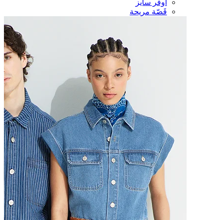
أوفر سايز
قَصّة مريحة