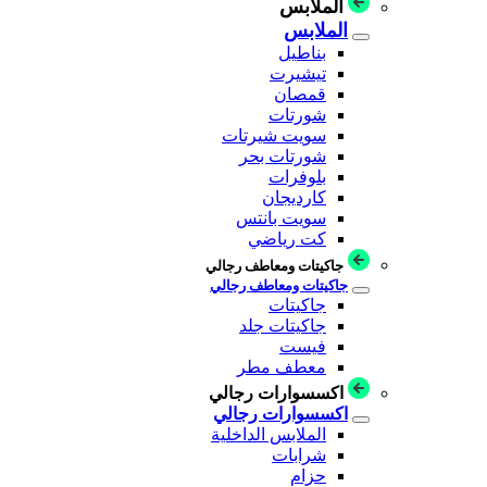
الملابس
الملابس
بناطيل
تيشيرت
قمصان
شورتات
سويت شيرتات
شورتات بحر
بلوفرات
كارديجان
سويت بانتس
كت رياضي
جاكيتات ومعاطف رجالي
جاكيتات ومعاطف رجالي
جاكيتات
جاكيتات جلد
فيست
معطف مطر
اكسسوارات رجالي
اكسسوارات رجالي
الملابس الداخلية
شرابات
حزام