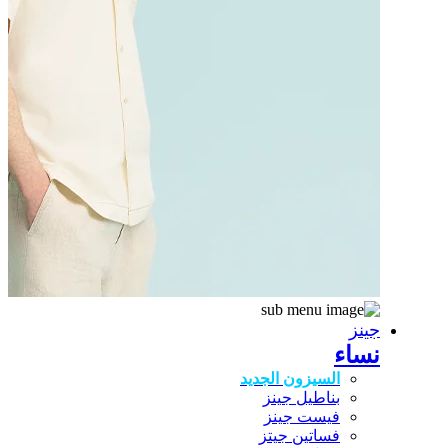
جينز
نساء
السيزون الجديد
بناطيل جينز
فيست جينز
فساتين جيتز