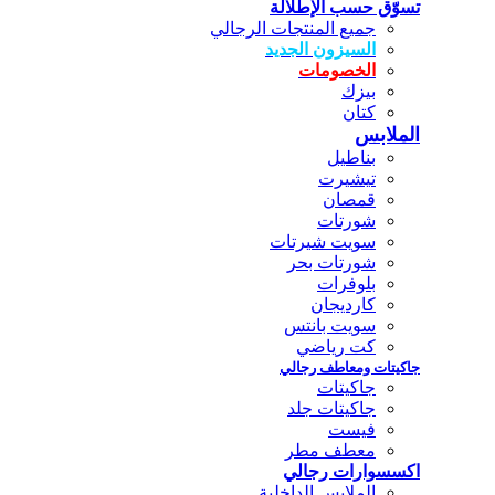
تسوّق حسب الإطلالة
جميع المنتجات الرجالي
السيزون الجديد
الخصومات
بيزك
كتان
الملابس
بناطيل
تيشيرت
قمصان
شورتات
سويت شيرتات
شورتات بحر
بلوفرات
كارديجان
سويت بانتس
كت رياضي
جاكيتات ومعاطف رجالي
جاكيتات
جاكيتات جلد
فيست
معطف مطر
اكسسوارات رجالي
الملابس الداخلية