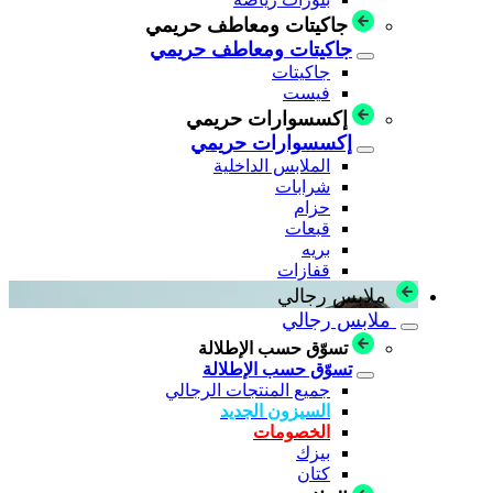
جاكيتات ومعاطف حريمي
جاكيتات ومعاطف حريمي
جاكيتات
فيست
إكسسوارات حريمي
إكسسوارات حريمي
الملابس الداخلية
شرابات
حزام
قبعات
بريه
قفازات
ملابس رجالي
ملابس رجالي
تسوّق حسب الإطلالة
تسوّق حسب الإطلالة
جميع المنتجات الرجالي
السيزون الجديد
الخصومات
بيزك
كتان