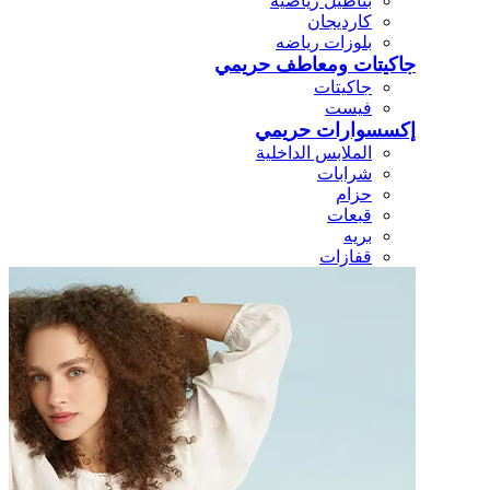
بناطيل رياضيه
كارديجان
بلوزات رياضه
جاكيتات ومعاطف حريمي
جاكيتات
فيست
إكسسوارات حريمي
الملابس الداخلية
شرابات
حزام
قبعات
بريه
قفازات