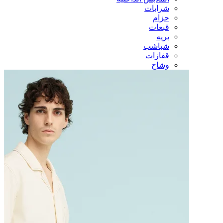
شرابات
حزام
قبعات
بريه
شباشب
قفازات
وشاح