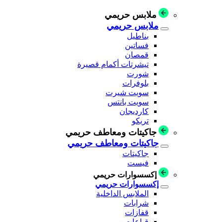
ملابس حريمي
ملابس حريمي
بناطيل
فساتين
قمصان
تيشرتات أكمام قصيرة
شورت
بلوفرات
سويت شيرت
سويت بانتس
كارديجان
تريكو
جاكيتات ومعاطف حريمي
جاكيتات ومعاطف حريمي
جاكيتات
فيست
إكسسوارات حريمي
إكسسوارات حريمي
الملابس الداخلية
شرابات
قفازات
قباعات