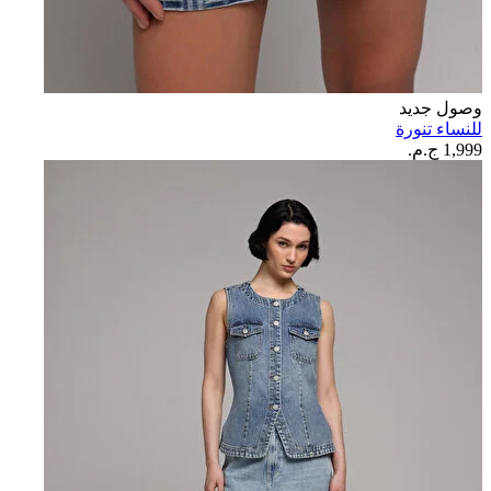
وصول جديد
للنساء تنورة
1,999 ج.م.‏