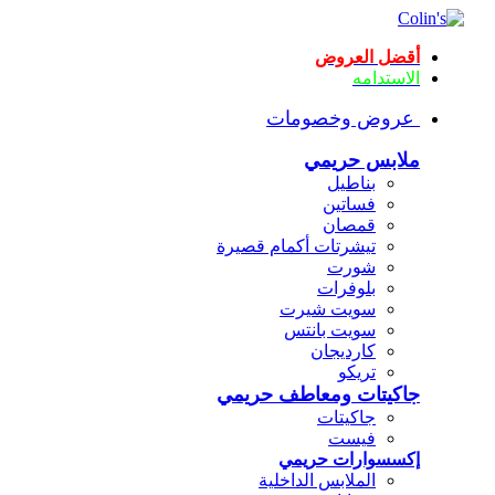
أقضل العروض
الاستدامه
عروض وخصومات
ملابس حريمي
بناطيل
فساتين
قمصان
تيشرتات أكمام قصيرة
شورت
بلوفرات
سويت شيرت
سويت بانتس
كارديجان
تريكو
جاكيتات ومعاطف حريمي
جاكيتات
فيست
إكسسوارات حريمي
الملابس الداخلية