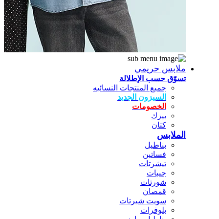
ملابس حريمي
تسوّق حسب الإطلالة
جميع المنتجات النسائيه
السيزون الجديد
الخصومات
بيزك
كتان
الملابس
بناطيل
فساتين
تيشرتات
جيبات
شورتات
قمصان
سويت شيرتات
بلوفرات