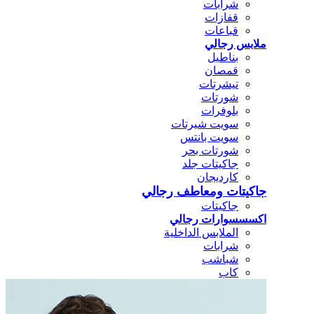
شرابات
قفازات
قباعات
ملابس رجالي
بناطيل
قمصان
تيشرتات
شورتات
بلوفرات
سويت شيرتات
سويت بانتس
شورتات بحر
جاكيتات جلد
كارديجان
جاكيتات ومعاطف رجالي
جاكيتات
اكسسسوارات رجالي
الملابس الداخلية
شرابات
شباشب
كاب