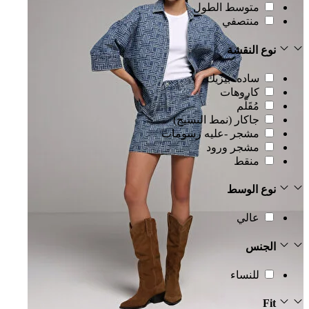
متوسط الطول
منتصفي
نوع النقشة
ساده -بيزيك
كاروهات
مُقَلَّم
جاكار (نمط النسيج)
مشجر -عليه رسومات
مشجر ورود
منقط
نوع الوسط
عالي
الجنس
للنساء
Fit