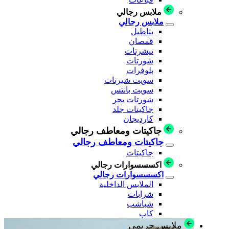
ملابس رجالي
ملابس رجالي
بناطيل
قمصان
تيشرتات
شورتات
بلوفرات
سويت شيرتات
سويت بانتس
شورتات بحر
جاكيتات جلد
كارديجان
جاكيتات ومعاطف رجالي
جاكيتات ومعاطف رجالي
جاكيتات
اكسسسوارات رجالي
اكسسسوارات رجالي
الملابس الداخلية
شرابات
شباشب
كاب
ملابس حريمي