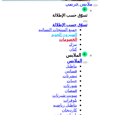
ملابس حريمي
تسوّق حسب الإطلالة
تسوّق حسب الإطلالة
جميع المنتجات النسائيه
السيزون الجديد
الخصومات
بيزك
كتان
الملابس
الملابس
بناطيل
فساتين
تيشرتات
جيبات
شورتات
قمصان
سويت شيرتات
بلوفرات
بناطيل رياضيه
كارديجان
بلوزات رياضه