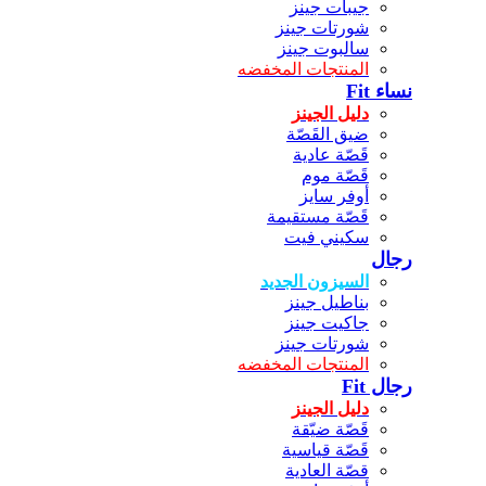
جيبات جينز
شورتات جينز
سالبوت جينز
المنتجات المخفضه
نساء Fit
دليل الجينز
ضيق القَصّة
قَصّة عادية
قَصّة موم
أوفر سايز
قَصّة مستقيمة
سكيني فيت
رجال
السيزون الجديد
بناطيل جينز
جاكيت جينز
شورتات جينز
المنتجات المخفضه
رجال Fit
دليل الجينز
قَصّة ضيّقة
قَصّة قياسية
قصّة العادية