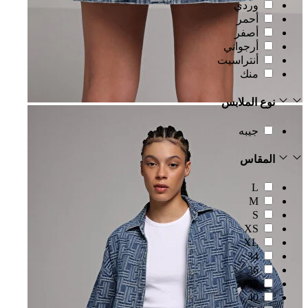
وردي
أحمر
أصفر
أرجواني
أنتراسيت
منك
نوع الملابس
جيبه
المقاس
L
M
S
XS
XL
34
36
38
40