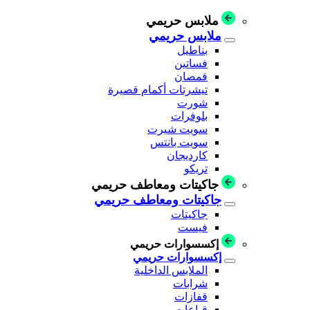
ملابس حريمي
ملابس حريمي
بناطيل
فساتين
قمصان
تيشرتات أكمام قصيرة
شورت
بلوفرات
سويت شيرت
سويت بانتس
كارديجان
تريكو
جاكيتات ومعاطف حريمي
جاكيتات ومعاطف حريمي
جاكيتات
فيست
إكسسوارات حريمي
إكسسوارات حريمي
الملابس الداخلية
شرابات
قفازات
قباعات