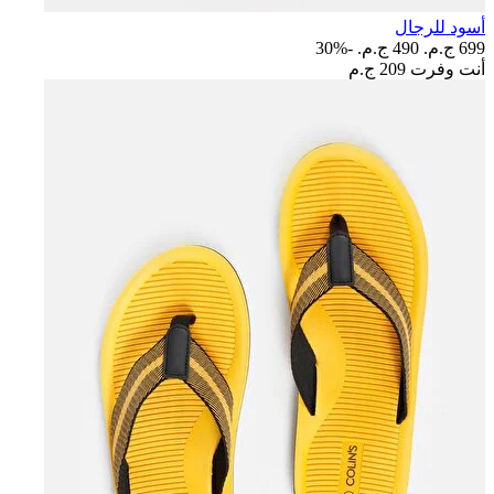
أسود للرجال
699 ج.م.‏
490 ج.م.‏
-30%
أنت وفرت
209 ج.م