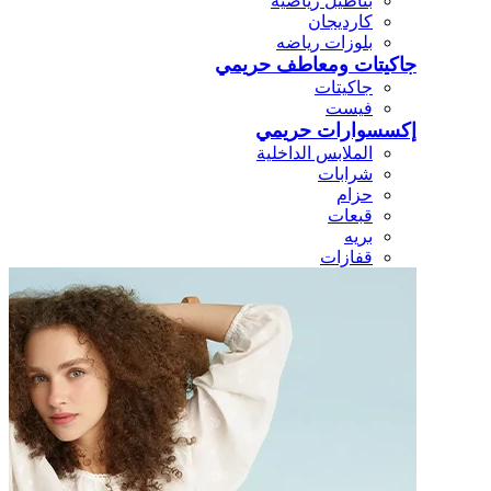
بناطيل رياضيه
كارديجان
بلوزات رياضه
جاكيتات ومعاطف حريمي
جاكيتات
فيست
إكسسوارات حريمي
الملابس الداخلية
شرابات
حزام
قبعات
بريه
قفازات