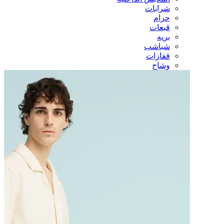
شرابات
حزام
قبعات
بريه
شباشب
قفازات
وشاح