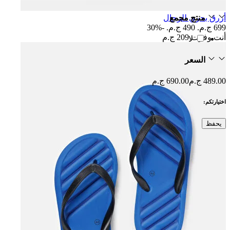
منتج مجمع
أزرق بحري للرجال
699 ج.م.‏
490 ج.م.‏
-30%
أنت وفرت
209 ج.م
لا
السعر
489.00 ج.م
690.00 ج.م
اختيارتكم:
يحفظ