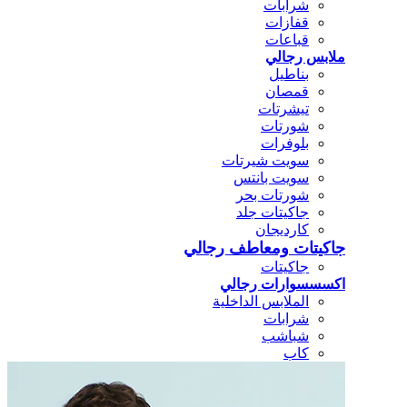
شرابات
قفازات
قباعات
ملابس رجالي
بناطيل
قمصان
تيشرتات
شورتات
بلوفرات
سويت شيرتات
سويت بانتس
شورتات بحر
جاكيتات جلد
كارديجان
جاكيتات ومعاطف رجالي
جاكيتات
اكسسسوارات رجالي
الملابس الداخلية
شرابات
شباشب
كاب