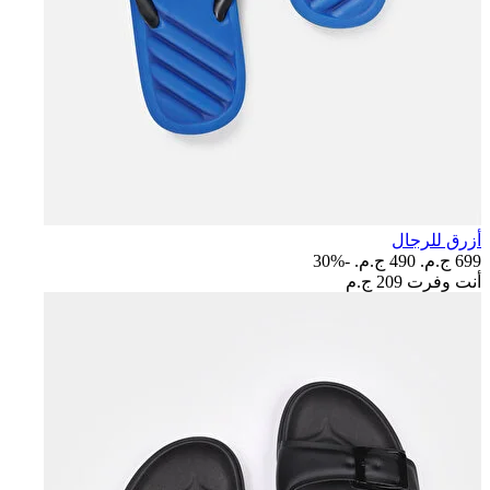
أزرق للرجال
699 ج.م.‏
490 ج.م.‏
-30%
أنت وفرت
209 ج.م