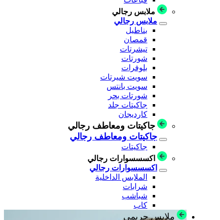
ملابس رجالي
ملابس رجالي
بناطيل
قمصان
تيشرتات
شورتات
بلوفرات
سويت شيرتات
سويت بانتس
شورتات بحر
جاكيتات جلد
كارديجان
جاكيتات ومعاطف رجالي
جاكيتات ومعاطف رجالي
جاكيتات
اكسسسوارات رجالي
اكسسسوارات رجالي
الملابس الداخلية
شرابات
شباشب
كاب
ملابس حريمي