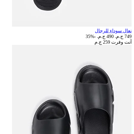
نعال سوداء للرجال
749 ج.م.‏
490 ج.م.‏
-35%
أنت وفرت
259 ج.م