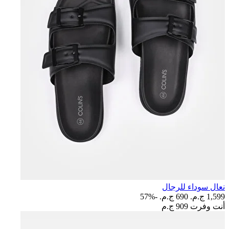
نعال سوداء للرجال
1,599 ج.م.‏
690 ج.م.‏
-57%
أنت وفرت
909 ج.م