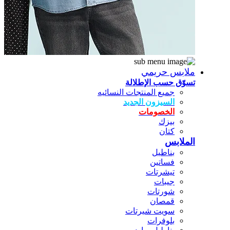
ملابس حريمي
تسوّق حسب الإطلالة
جميع المنتجات النسائيه
السيزون الجديد
الخصومات
بيزك
كتان
الملابس
بناطيل
فساتين
تيشرتات
جيبات
شورتات
قمصان
سويت شيرتات
بلوفرات