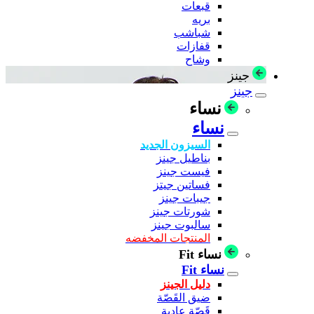
قبعات
بريه
شباشب
قفازات
وشاح
جينز
جينز
نساء
نساء
السيزون الجديد
بناطيل جينز
فيست جينز
فساتين جيتز
جيبات جينز
شورتات جينز
سالبوت جينز
المنتجات المخفضه
نساء Fit
نساء Fit
دليل الجينز
ضيق القَصّة
قَصّة عادية