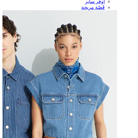
أوفر سايز
قَصّة مريحة