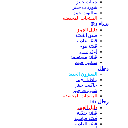
جيبات جينز
شورتات جينز
سالبوت جينز
المنتجات المخفضه
نساء Fit
دليل الجينز
ضيق القَصّة
قَصّة عادية
قَصّة موم
أوفر سايز
قَصّة مستقيمة
سكيني فيت
رجال
السيزون الجديد
بناطيل جينز
جاكيت جينز
شورتات جينز
المنتجات المخفضه
رجال Fit
دليل الجينز
قَصّة ضيّقة
قَصّة قياسية
قصّة العادية