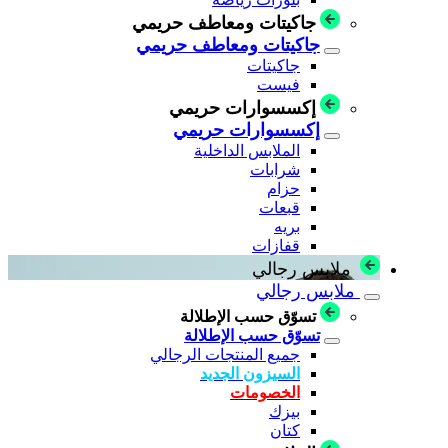
جاكيتات ومعاطف حريمي
جاكيتات ومعاطف حريمي
جاكيتات
فيست
إكسسوارات حريمي
إكسسوارات حريمي
الملابس الداخلية
شرابات
حزام
قبعات
بريه
قفازات
ملابس رجالي
ملابس رجالي
تسوّق حسب الإطلالة
تسوّق حسب الإطلالة
جميع المنتجات الرجالي
السيزون الجديد
الخصومات
بيزك
كتان