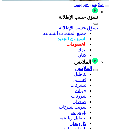
ملابس حريمي
تسوّق حسب الإطلالة
تسوّق حسب الإطلالة
جميع المنتجات النسائيه
السيزون الجديد
الخصومات
بيزك
كتان
الملابس
الملابس
بناطيل
فساتين
تيشرتات
جيبات
شورتات
قمصان
سويت شيرتات
بلوفرات
بناطيل رياضيه
كارديجان
بلوزات رياضه