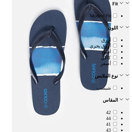
Fit
Modern Fit
اللون
أزرق
أزرق بحري
أسود
كاكي
أصفر
نوع الملابس
شبشب
المقاس
42
44
41
43