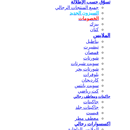
تسوّق حسب الإطلالة
جميع المنتجات الرجالي
السيزون الجديد
الخصومات
بيزك
كتان
الملابس
بناطيل
تيشيرت
قمصان
شورتات
سويت شيرتات
شورتات بحر
بلوفرات
كارديجان
سويت بانتس
كت رياضي
جاكيتات ومعاطف رجالي
جاكيتات
جاكيتات جلد
فيست
معطف مطر
اكسسوارات رجالي
الملابس الداخلية