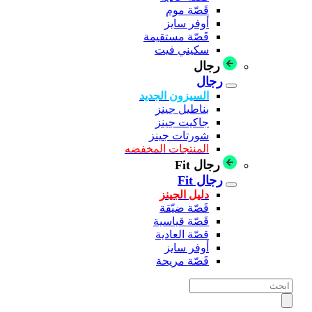
قَصّة موم
أوفر سايز
قَصّة مستقيمة
سكيني فيت
رجال
رجال
السيزون الجديد
بناطيل جينز
جاكيت جينز
شورتات جينز
المنتجات المخفضه
رجال Fit
رجال Fit
دليل الجينز
قَصّة ضيّقة
قَصّة قياسية
قصّة العادية
أوفر سايز
قَصّة مريحة