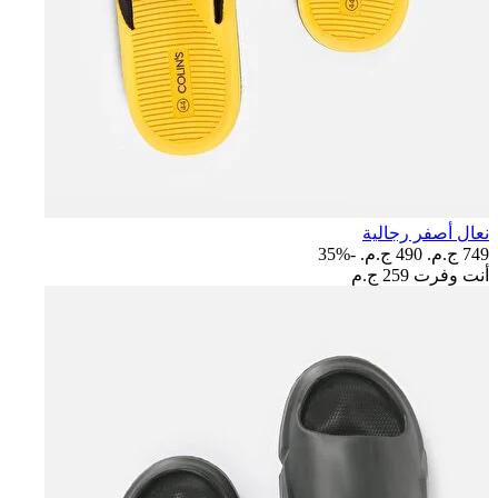
نعال أصفر رجالية
749 ج.م.‏
490 ج.م.‏
-35%
أنت وفرت
259 ج.م