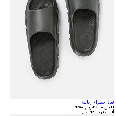
نعال خضراء رجالية
699 ج.م.‏
490 ج.م.‏
-30%
أنت وفرت
209 ج.م