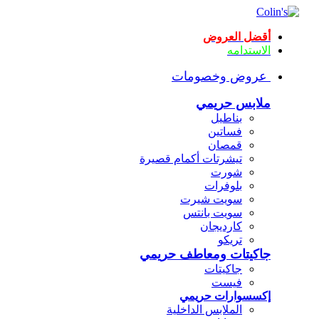
أقضل العروض
الاستدامه
عروض وخصومات
ملابس حريمي
بناطيل
فساتين
قمصان
تيشرتات أكمام قصيرة
شورت
بلوفرات
سويت شيرت
سويت بانتس
كارديجان
تريكو
جاكيتات ومعاطف حريمي
جاكيتات
فيست
إكسسوارات حريمي
الملابس الداخلية