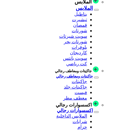
الملابس
الملابس
بناطيل
تيشيرت
قمصان
شورتات
سويت شيرتات
شورتات بحر
بلوفرات
كارديجان
سويت بانتس
كت رياضي
جاكيتات ومعاطف رجالي
جاكيتات ومعاطف رجالي
جاكيتات
جاكيتات جلد
فيست
معطف مطر
اكسسوارات رجالي
اكسسوارات رجالي
الملابس الداخلية
شرابات
حزام