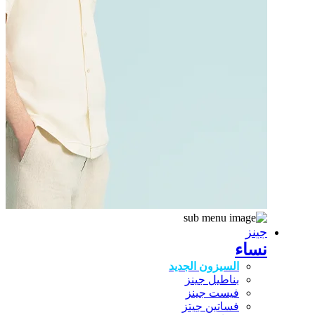
جينز
نساء
السيزون الجديد
بناطيل جينز
فيست جينز
فساتين جيتز