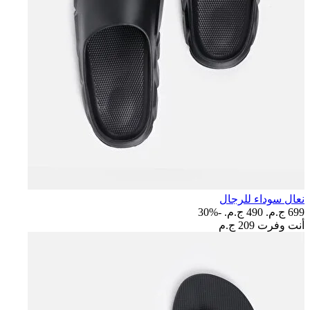
نعال سوداء للرجال
699 ج.م.‏
490 ج.م.‏
-30%
أنت وفرت
209 ج.م