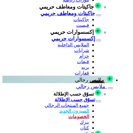
جاكيتات ومعاطف حريمي
جاكيتات ومعاطف حريمي
جاكيتات
فيست
إكسسوارات حريمي
إكسسوارات حريمي
الملابس الداخلية
شرابات
حزام
قبعات
بريه
قفازات
ملابس رجالي
ملابس رجالي
تسوّق حسب الإطلالة
تسوّق حسب الإطلالة
جميع المنتجات الرجالي
السيزون الجديد
الخصومات
بيزك
كتان