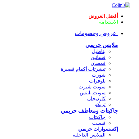
أقضل العروض
الاستدامه
عروض وخصومات
ملابس حريمي
بناطيل
فساتين
قمصان
تيشرتات أكمام قصيرة
شورت
بلوفرات
سويت شيرت
سويت بانتس
كارديجان
تريكو
جاكيتات ومعاطف حريمي
جاكيتات
فيست
إكسسوارات حريمي
الملابس الداخلية