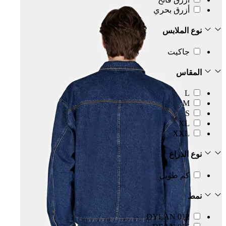
أزرق بحري
نوع الملابس
جاكيت
المقاس
L
M
S
XL
XXL
نوع الذراع
كم طويل
نمط
012 DYLAN