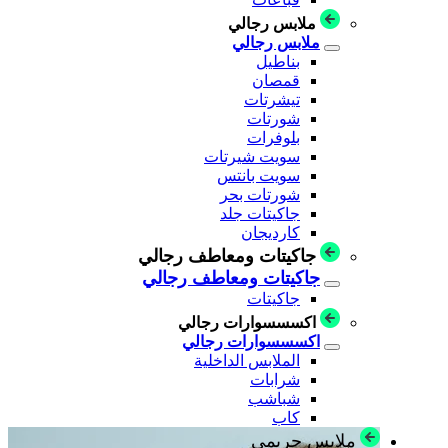
ملابس رجالي
ملابس رجالي
بناطيل
قمصان
تيشرتات
شورتات
بلوفرات
سويت شيرتات
سويت بانتس
شورتات بحر
جاكيتات جلد
كارديجان
جاكيتات ومعاطف رجالي
جاكيتات ومعاطف رجالي
جاكيتات
اكسسسوارات رجالي
اكسسسوارات رجالي
الملابس الداخلية
شرابات
شباشب
كاب
ملابس حريمي