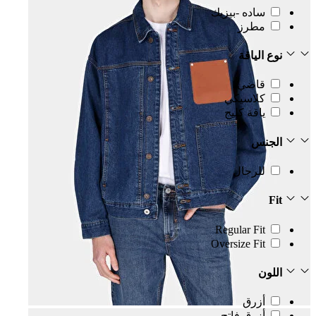
ساده -بيزيك
مطرز
نوع الياقة
قاضي
كلاسيكي
ياقة كليج
الجنس
للرجال
Fit
Regular Fit
Oversize Fit
اللون
أزرق
أزرق فاتح