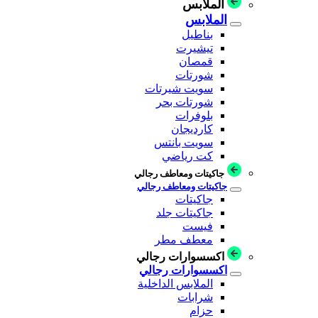
الملابس
الملابس
بناطيل
تيشيرت
قمصان
شورتات
سويت شيرتات
شورتات بحر
بلوفرات
كارديجان
سويت بانتس
كت رياضي
جاكيتات ومعاطف رجالي
جاكيتات ومعاطف رجالي
جاكيتات
جاكيتات جلد
فيست
معطف مطر
اكسسوارات رجالي
اكسسوارات رجالي
الملابس الداخلية
شرابات
حزام