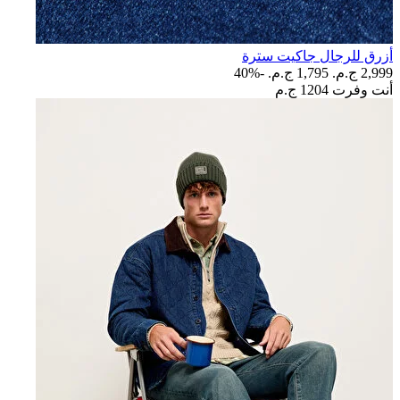
أزرق للرجال جاكيت سترة
2,999 ج.م.‏
1,795 ج.م.‏
-40%
أنت وفرت
1204 ج.م