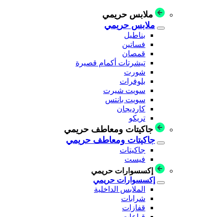
ملابس حريمي
ملابس حريمي
بناطيل
فساتين
قمصان
تيشرتات أكمام قصيرة
شورت
بلوفرات
سويت شيرت
سويت بانتس
كارديجان
تريكو
جاكيتات ومعاطف حريمي
جاكيتات ومعاطف حريمي
جاكيتات
فيست
إكسسوارات حريمي
إكسسوارات حريمي
الملابس الداخلية
شرابات
قفازات
قباعات