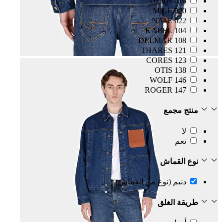
016 DEAN
020 MICE
022 NATE
104 KABEL
108 DELMAR
121 THARES
123 CORES
138 OTIS
146 WOLF
147 ROGER
منتج مجمع
لا
نعم
نوع القماش
دنيم (نوع من القماش)
طريقة الغلق