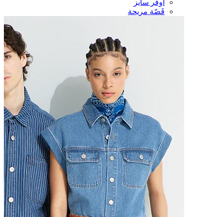
أوفر سايز
قَصّة مريحة