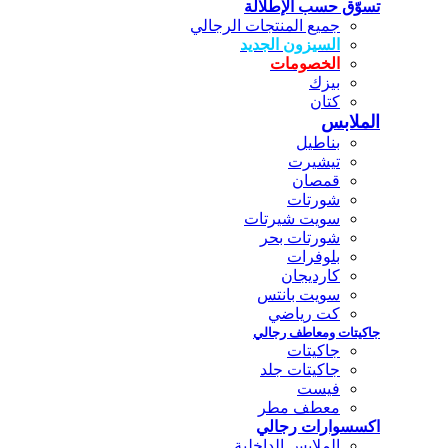
تسوّق حسب الإطلالة
جميع المنتجات الرجالي
السيزون الجديد
الخصومات
بيزك
كتان
الملابس
بناطيل
تيشيرت
قمصان
شورتات
سويت شيرتات
شورتات بحر
بلوفرات
كارديجان
سويت بانتس
كت رياضي
جاكيتات ومعاطف رجالي
جاكيتات
جاكيتات جلد
فيست
معطف مطر
اكسسوارات رجالي
الملابس الداخلية