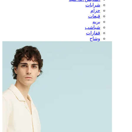
شرابات
حزام
قبعات
بريه
شباشب
قفازات
وشاح