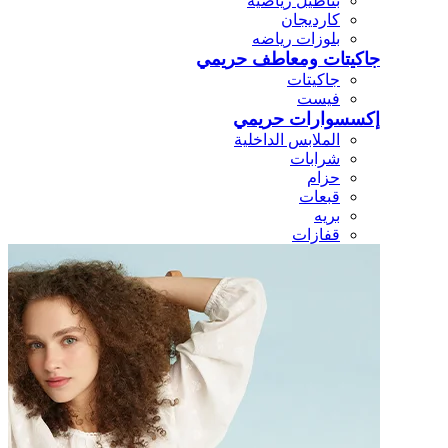
بناطيل رياضيه
كارديجان
بلوزات رياضه
جاكيتات ومعاطف حريمي
جاكيتات
فيست
إكسسوارات حريمي
الملابس الداخلية
شرابات
حزام
قبعات
بريه
قفازات