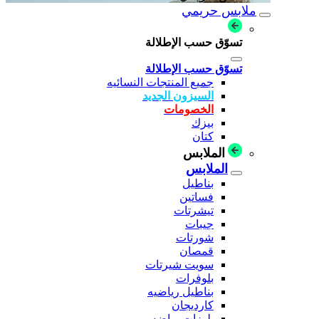
ملابس حريمي
تسوّق حسب الإطلالة
تسوّق حسب الإطلالة
جميع المنتجات النسائيه
السيزون الجديد
الخصومات
بيزك
كتان
الملابس
الملابس
بناطيل
فساتين
تيشرتات
جيبات
شورتات
قمصان
سويت شيرتات
بلوفرات
بناطيل رياضيه
كارديجان
بلوزات رياضه