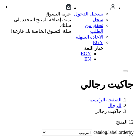
تسجيل الدخول
عربة التسوق
سجل
تمت إضافة المنتج المحدد إلى
تحقق من
سلتك
الطلب
سلة التسوق الخاصة بك فارغة!
الاعاده السهله
EGY
خيار اللغة
EGY
EN
جاكيت رجالي
الصفحة الرئيسية
للرجال
جاكيت رجالي
12
المنتج
catalog.label.orderby