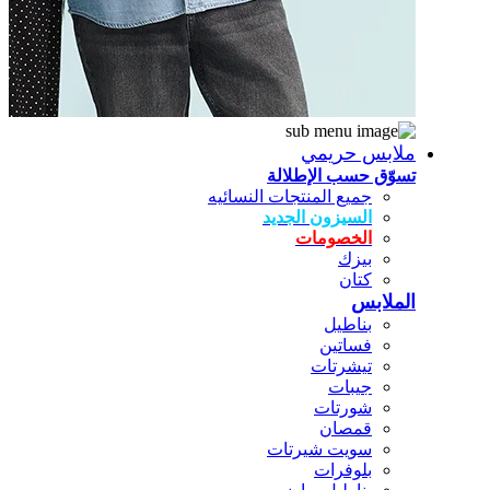
ملابس حريمي
تسوّق حسب الإطلالة
جميع المنتجات النسائيه
السيزون الجديد
الخصومات
بيزك
كتان
الملابس
بناطيل
فساتين
تيشرتات
جيبات
شورتات
قمصان
سويت شيرتات
بلوفرات