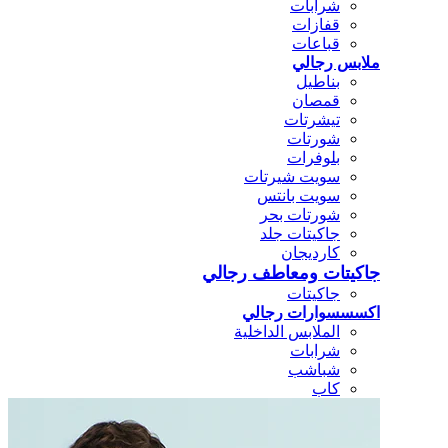
شرابات
قفازات
قباعات
ملابس رجالي
بناطيل
قمصان
تيشرتات
شورتات
بلوفرات
سويت شيرتات
سويت بانتس
شورتات بحر
جاكيتات جلد
كارديجان
جاكيتات ومعاطف رجالي
جاكيتات
اكسسسوارات رجالي
الملابس الداخلية
شرابات
شباشب
كاب