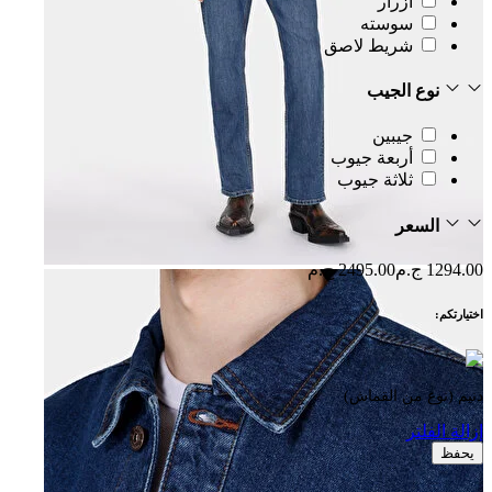
أزرار
سوسته
شريط لاصق
نوع الجيب
جيبين
أربعة جيوب
ثلاثة جيوب
السعر
1294.00 ج.م
2495.00 ج.م
اختيارتكم:
دنيم (نوع من القماش)
إزالة الفلتر
يحفظ