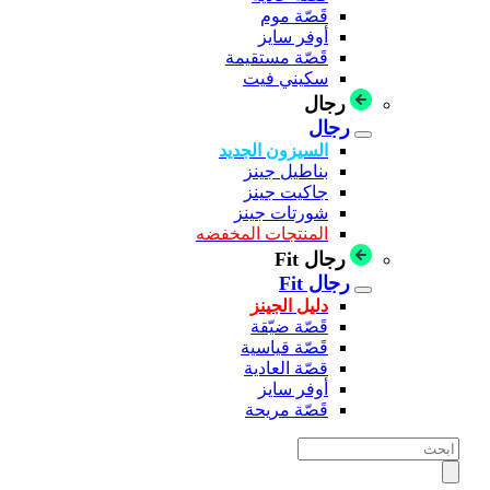
قَصّة موم
أوفر سايز
قَصّة مستقيمة
سكيني فيت
رجال
رجال
السيزون الجديد
بناطيل جينز
جاكيت جينز
شورتات جينز
المنتجات المخفضه
رجال Fit
رجال Fit
دليل الجينز
قَصّة ضيّقة
قَصّة قياسية
قصّة العادية
أوفر سايز
قَصّة مريحة