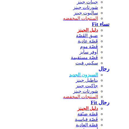
جيبات جينز
شورتات جينز
سالبوت جينز
المنتجات المخفضه
نساء Fit
دليل الجينز
ضيق القَصّة
قَصّة عادية
قَصّة موم
أوفر سايز
قَصّة مستقيمة
سكيني فيت
رجال
السيزون الجديد
بناطيل جينز
جاكيت جينز
شورتات جينز
المنتجات المخفضه
رجال Fit
دليل الجينز
قَصّة ضيّقة
قَصّة قياسية
قصّة العادية