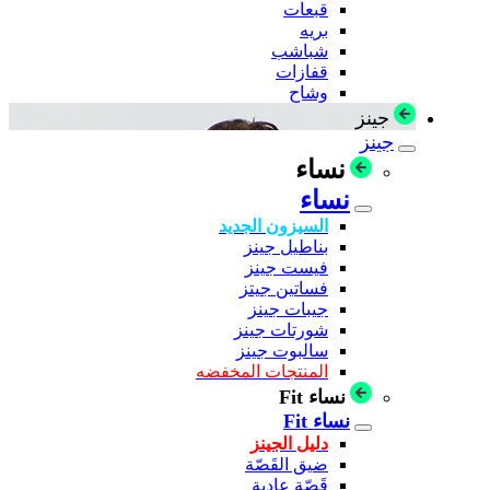
قبعات
بريه
شباشب
قفازات
وشاح
جينز
جينز
نساء
نساء
السيزون الجديد
بناطيل جينز
فيست جينز
فساتين جيتز
جيبات جينز
شورتات جينز
سالبوت جينز
المنتجات المخفضه
نساء Fit
نساء Fit
دليل الجينز
ضيق القَصّة
قَصّة عادية