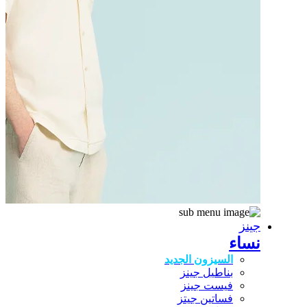
جينز
نساء
السيزون الجديد
بناطيل جينز
فيست جينز
فساتين جيتز