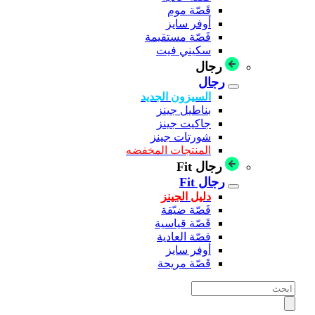
قَصّة موم
أوفر سايز
قَصّة مستقيمة
سكيني فيت
رجال
رجال
السيزون الجديد
بناطيل جينز
جاكيت جينز
شورتات جينز
المنتجات المخفضه
رجال Fit
رجال Fit
دليل الجينز
قَصّة ضيّقة
قَصّة قياسية
قصّة العادية
أوفر سايز
قَصّة مريحة