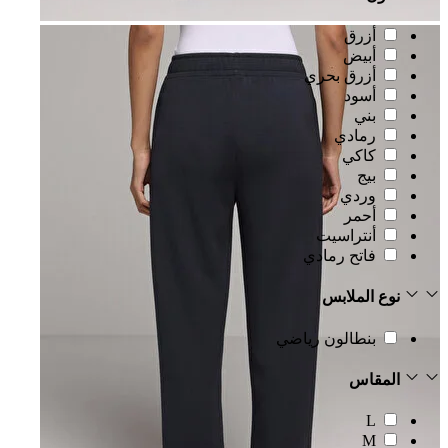
أزرق
أبيض
أزرق بحري
أسود
بني
رمادي
كاكي
بيج
وردي
أحمر
أنتراسيت
فاتح رمادي
نوع الملابس
بنطالون رياضي
المقاس
L
M