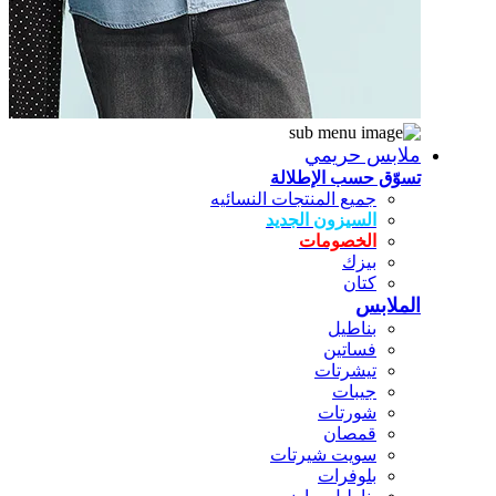
ملابس حريمي
تسوّق حسب الإطلالة
جميع المنتجات النسائيه
السيزون الجديد
الخصومات
بيزك
كتان
الملابس
بناطيل
فساتين
تيشرتات
جيبات
شورتات
قمصان
سويت شيرتات
بلوفرات