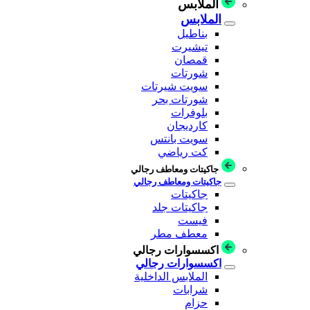
الملابس
الملابس
بناطيل
تيشيرت
قمصان
شورتات
سويت شيرتات
شورتات بحر
بلوفرات
كارديجان
سويت بانتس
كت رياضي
جاكيتات ومعاطف رجالي
جاكيتات ومعاطف رجالي
جاكيتات
جاكيتات جلد
فيست
معطف مطر
اكسسوارات رجالي
اكسسوارات رجالي
الملابس الداخلية
شرابات
حزام