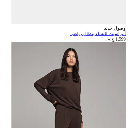
وصول جديد
أنتراسيت للنساء بنطال رياضي
1,599 ج.م.‏