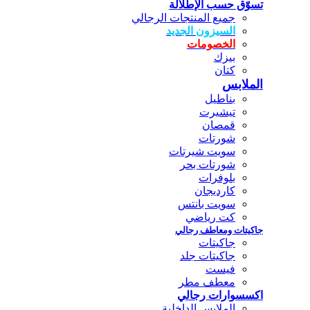
تسوّق حسب الإطلالة
جميع المنتجات الرجالي
السيزون الجديد
الخصومات
بيزك
كتان
الملابس
بناطيل
تيشيرت
قمصان
شورتات
سويت شيرتات
شورتات بحر
بلوفرات
كارديجان
سويت بانتس
كت رياضي
جاكيتات ومعاطف رجالي
جاكيتات
جاكيتات جلد
فيست
معطف مطر
اكسسوارات رجالي
الملابس الداخلية