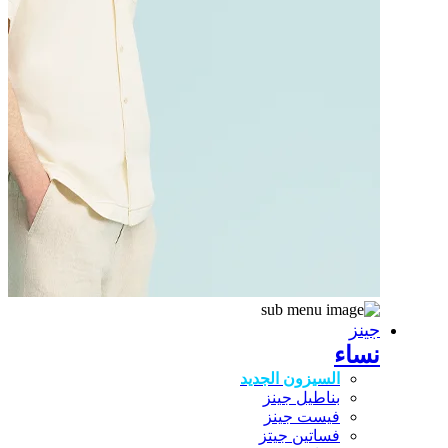
جينز
نساء
السيزون الجديد
بناطيل جينز
فيست جينز
فساتين جيتز