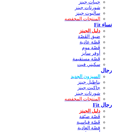
جيبات جينز
شورتات جينز
سالبوت جينز
المنتجات المخفضه
نساء Fit
دليل الجينز
ضيق القَصّة
قَصّة عادية
قَصّة موم
أوفر سايز
قَصّة مستقيمة
سكيني فيت
رجال
السيزون الجديد
بناطيل جينز
جاكيت جينز
شورتات جينز
المنتجات المخفضه
رجال Fit
دليل الجينز
قَصّة ضيّقة
قَصّة قياسية
قصّة العادية