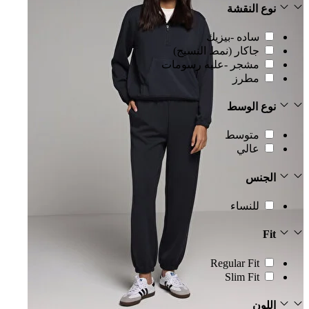
نوع النقشة
ساده -بيزيك
جاكار (نمط النسيج)
مشجر -عليه رسومات
مطرز
نوع الوسط
متوسط
عالي
الجنس
للنساء
Fit
Regular Fit
Slim Fit
اللون