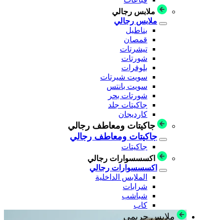
ملابس رجالي
ملابس رجالي
بناطيل
قمصان
تيشرتات
شورتات
بلوفرات
سويت شيرتات
سويت بانتس
شورتات بحر
جاكيتات جلد
كارديجان
جاكيتات ومعاطف رجالي
جاكيتات ومعاطف رجالي
جاكيتات
اكسسسوارات رجالي
اكسسسوارات رجالي
الملابس الداخلية
شرابات
شباشب
كاب
ملابس حريمي