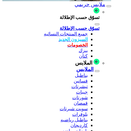
ملابس حريمي
تسوّق حسب الإطلالة
تسوّق حسب الإطلالة
جميع المنتجات النسائيه
السيزون الجديد
الخصومات
بيزك
كتان
الملابس
الملابس
بناطيل
فساتين
تيشرتات
جيبات
شورتات
قمصان
سويت شيرتات
بلوفرات
بناطيل رياضيه
كارديجان
بلوزات رياضه