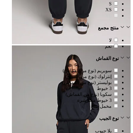
S
XS
XL
منتج مجمع
لا
نعم
نوع القماش
سوبريم (نوع من القماش)
إنترلوك (نوع من النسيج)
بوليستر (نوع من القماش)
3 خيوط
سكوبا (نوع من القماش)
3 خيوط مشرشرة
مخمل
نوع الجيب
بلا جيوب