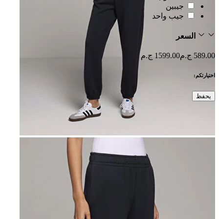
جيبين
جيب واحد
السعر
589.00 ج.م
1599.00 ج.م
اختيارتكم:
يحفظ