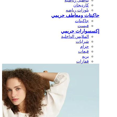
بناطيل رياضيه
كارديجان
بلوزات رياضه
جاكيتات ومعاطف حريمي
جاكيتات
فيست
إكسسوارات حريمي
الملابس الداخلية
شرابات
حزام
قبعات
بريه
قفازات