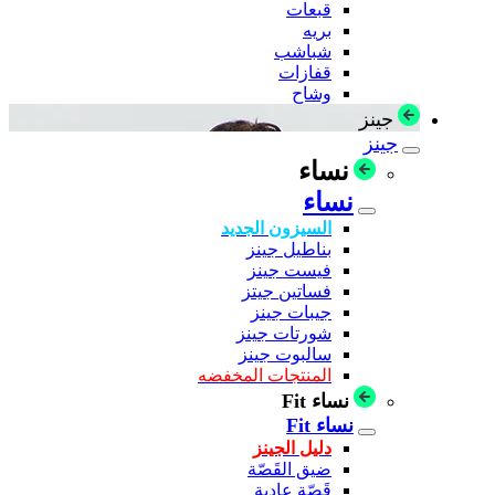
قبعات
بريه
شباشب
قفازات
وشاح
جينز
جينز
نساء
نساء
السيزون الجديد
بناطيل جينز
فيست جينز
فساتين جيتز
جيبات جينز
شورتات جينز
سالبوت جينز
المنتجات المخفضه
نساء Fit
نساء Fit
دليل الجينز
ضيق القَصّة
قَصّة عادية