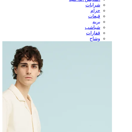
شرابات
حزام
قبعات
بريه
شباشب
قفازات
وشاح