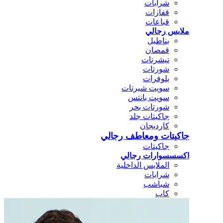
شرابات
قفازات
قباعات
ملابس رجالي
بناطيل
قمصان
تيشرتات
شورتات
بلوفرات
سويت شيرتات
سويت بانتس
شورتات بحر
جاكيتات جلد
كارديجان
جاكيتات ومعاطف رجالي
جاكيتات
اكسسسوارات رجالي
الملابس الداخلية
شرابات
شباشب
كاب