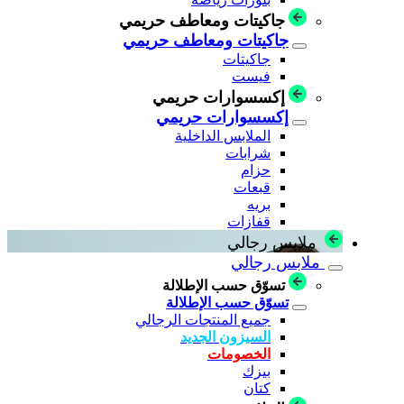
جاكيتات ومعاطف حريمي
جاكيتات ومعاطف حريمي
جاكيتات
فيست
إكسسوارات حريمي
إكسسوارات حريمي
الملابس الداخلية
شرابات
حزام
قبعات
بريه
قفازات
ملابس رجالي
ملابس رجالي
تسوّق حسب الإطلالة
تسوّق حسب الإطلالة
جميع المنتجات الرجالي
السيزون الجديد
الخصومات
بيزك
كتان