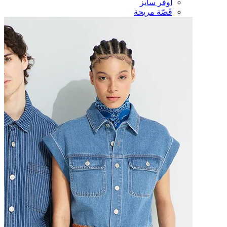
أوفر سايز
قَصّة مريحة