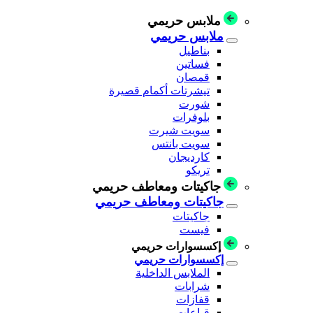
ملابس حريمي
ملابس حريمي
بناطيل
فساتين
قمصان
تيشرتات أكمام قصيرة
شورت
بلوفرات
سويت شيرت
سويت بانتس
كارديجان
تريكو
جاكيتات ومعاطف حريمي
جاكيتات ومعاطف حريمي
جاكيتات
فيست
إكسسوارات حريمي
إكسسوارات حريمي
الملابس الداخلية
شرابات
قفازات
قباعات