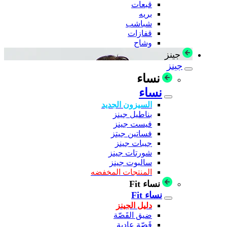
قبعات
بريه
شباشب
قفازات
وشاح
جينز
جينز
نساء
نساء
السيزون الجديد
بناطيل جينز
فيست جينز
فساتين جيتز
جيبات جينز
شورتات جينز
سالبوت جينز
المنتجات المخفضه
نساء Fit
نساء Fit
دليل الجينز
ضيق القَصّة
قَصّة عادية