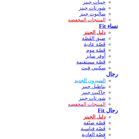
جيبات جينز
شورتات جينز
سالبوت جينز
المنتجات المخفضه
نساء Fit
دليل الجينز
ضيق القَصّة
قَصّة عادية
قَصّة موم
أوفر سايز
قَصّة مستقيمة
سكيني فيت
رجال
السيزون الجديد
بناطيل جينز
جاكيت جينز
شورتات جينز
المنتجات المخفضه
رجال Fit
دليل الجينز
قَصّة ضيّقة
قَصّة قياسية
قصّة العادية