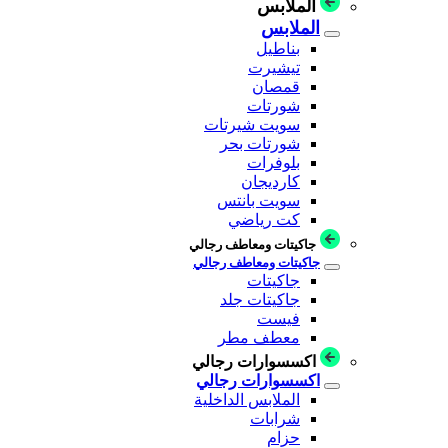
الملابس
الملابس
بناطيل
تيشيرت
قمصان
شورتات
سويت شيرتات
شورتات بحر
بلوفرات
كارديجان
سويت بانتس
كت رياضي
جاكيتات ومعاطف رجالي
جاكيتات ومعاطف رجالي
جاكيتات
جاكيتات جلد
فيست
معطف مطر
اكسسوارات رجالي
اكسسوارات رجالي
الملابس الداخلية
شرابات
حزام