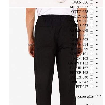
056 IVAN
057 MILAS
058 OTTO
065 RORY
071 WILLY
073 WILS
079 ASTER
081 ROSS
093 BORIS
094 NOAH
099 RORY
101 RODIN
103 SOFI
132 GRANT
162 BLAIR
168 PETER
040 ALEX
042 JOHN
047 FIT
منتج مجمع