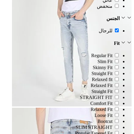
عالي
منخفض
الجنس
للرجال
Fit
Regular Fit
Slim Fit
Skinny Fit
Straight Fit
Relaxed fit
Relaxed Fit
Straight Fit
STRAIGHT FIT
Comfort Fit
Relaxed Fit
Loose Fit
Bootcut
SLIM STRAIGHT
Regular Tapered Fıt