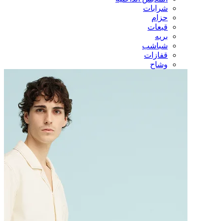
شرابات
حزام
قبعات
بريه
شباشب
قفازات
وشاح