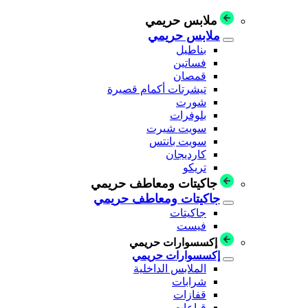
ملابس حريمي
ملابس حريمي
بناطيل
فساتين
قمصان
تيشرتات أكمام قصيرة
شورت
بلوفرات
سويت شيرت
سويت بانتس
كارديجان
تريكو
جاكيتات ومعاطف حريمي
جاكيتات ومعاطف حريمي
جاكيتات
فيست
إكسسوارات حريمي
إكسسوارات حريمي
الملابس الداخلية
شرابات
قفازات
قباعات