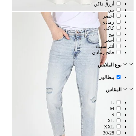
أزرق داكن
بني
أخضر
رمادي
كاكي
بيج
أحمر
أنتراسيت
فاتح رمادي
نوع الملابس
بنطالون
المقاس
L
M
S
XL
XXL
30-28