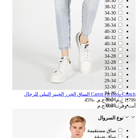
38-30
38-32
34-30
36-34
38-34
40-30
40-32
40-34
42-32
34-28
32-28
33-34
31-34
29-34
32-36
34-36
Carrot Fit Drop Crotch الساق الجزر الجينز النيلي للرجال
30-34
1,799 ج.م.‏
990 ج.م.‏
-45%
33-28
أنت وفرت
809 ج.م
نوع السروال
ساق مستقيمة
ساق ضيقة