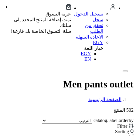
تسجيل الدخول
عربة التسوق
سجل
تمت إضافة المنتج المحدد إلى
تحقق من
سلتك
الطلب
سلة التسوق الخاصة بك فارغة!
الاعاده السهله
EGY
خيار اللغة
EGY
EN
Men pants outlet
الصفحة الرئيسية
502
المنتج
catalog.label.orderby
Filter
Sorting