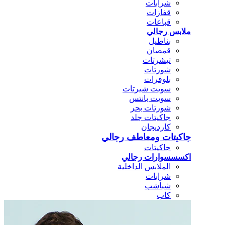
شرابات
قفازات
قباعات
ملابس رجالي
بناطيل
قمصان
تيشرتات
شورتات
بلوفرات
سويت شيرتات
سويت بانتس
شورتات بحر
جاكيتات جلد
كارديجان
جاكيتات ومعاطف رجالي
جاكيتات
اكسسسوارات رجالي
الملابس الداخلية
شرابات
شباشب
كاب