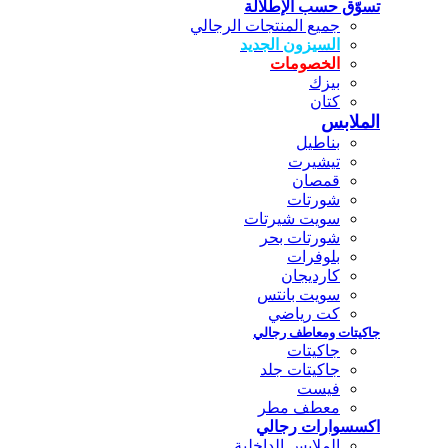
تسوّق حسب الإطلالة
جميع المنتجات الرجالي
السيزون الجديد
الخصومات
بيزك
كتان
الملابس
بناطيل
تيشيرت
قمصان
شورتات
سويت شيرتات
شورتات بحر
بلوفرات
كارديجان
سويت بانتس
كت رياضي
جاكيتات ومعاطف رجالي
جاكيتات
جاكيتات جلد
فيست
معطف مطر
اكسسوارات رجالي
الملابس الداخلية