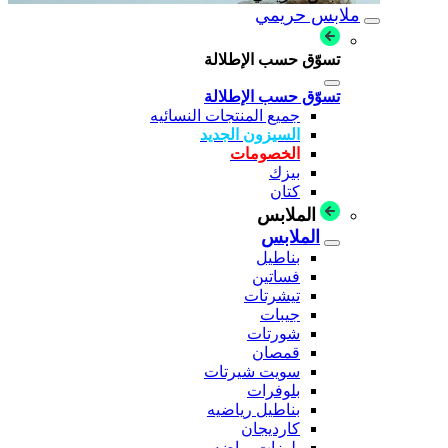
ملابس حريمي
تسوّق حسب الإطلالة
تسوّق حسب الإطلالة
جميع المنتجات النسائيه
السيزون الجديد
الخصومات
بيزك
كتان
الملابس
الملابس
بناطيل
فساتين
تيشرتات
جيبات
شورتات
قمصان
سويت شيرتات
بلوفرات
بناطيل رياضيه
كارديجان
بلوزات رياضه