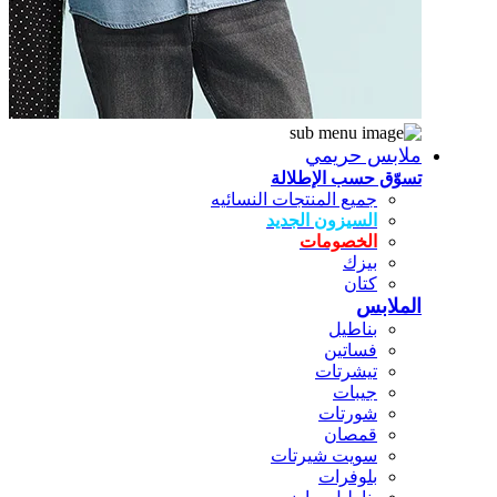
ملابس حريمي
تسوّق حسب الإطلالة
جميع المنتجات النسائيه
السيزون الجديد
الخصومات
بيزك
كتان
الملابس
بناطيل
فساتين
تيشرتات
جيبات
شورتات
قمصان
سويت شيرتات
بلوفرات