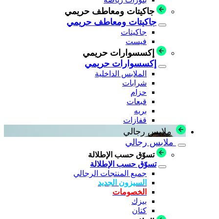
جاكيتات ومعاطف حريمي
جاكيتات ومعاطف حريمي
جاكيتات
فيست
إكسسوارات حريمي
إكسسوارات حريمي
الملابس الداخلية
شرابات
حزام
قبعات
بريه
قفازات
ملابس رجالي
ملابس رجالي
تسوّق حسب الإطلالة
تسوّق حسب الإطلالة
جميع المنتجات الرجالي
السيزون الجديد
الخصومات
بيزك
كتان