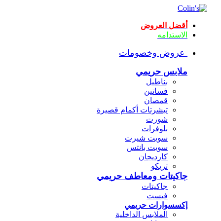
أقضل العروض
الاستدامه
عروض وخصومات
ملابس حريمي
بناطيل
فساتين
قمصان
تيشرتات أكمام قصيرة
شورت
بلوفرات
سويت شيرت
سويت بانتس
كارديجان
تريكو
جاكيتات ومعاطف حريمي
جاكيتات
فيست
إكسسوارات حريمي
الملابس الداخلية