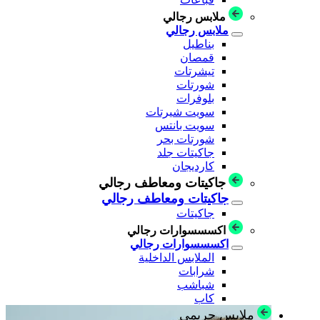
ملابس رجالي
ملابس رجالي
بناطيل
قمصان
تيشرتات
شورتات
بلوفرات
سويت شيرتات
سويت بانتس
شورتات بحر
جاكيتات جلد
كارديجان
جاكيتات ومعاطف رجالي
جاكيتات ومعاطف رجالي
جاكيتات
اكسسسوارات رجالي
اكسسسوارات رجالي
الملابس الداخلية
شرابات
شباشب
كاب
ملابس حريمي