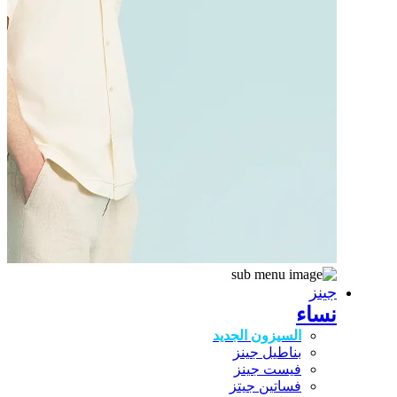
جينز
نساء
السيزون الجديد
بناطيل جينز
فيست جينز
فساتين جيتز