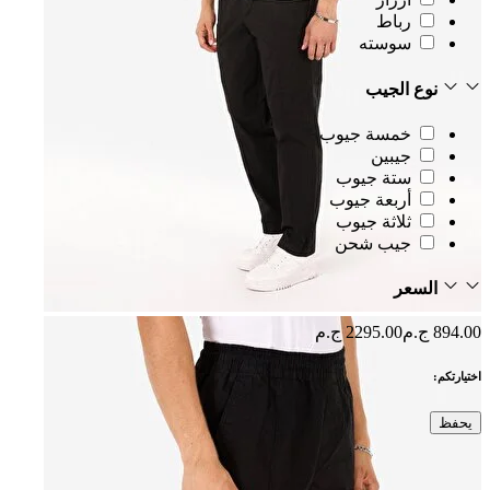
رباط
سوسته
نوع الجيب
خمسة جيوب
جيبين
ستة جيوب
أربعة جيوب
ثلاثة جيوب
جيب شحن
السعر
894.00 ج.م
2295.00 ج.م
اختيارتكم:
يحفظ