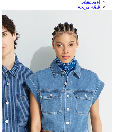
أوفر سايز
قَصّة مريحة