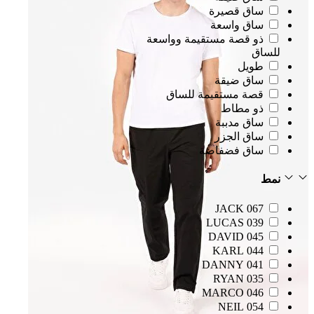
ساق قصيرة
ساق واسعة
ذو قصة مستقيمة وواسعة
للساق
طويل
ساق ضيقة
قصة مستقيمة للساق
ذو مطاط
ساق مدببة
ساق الجزر
ساق فضفاضة
نمط
067 JACK
039 LUCAS
045 DAVID
044 KARL
041 DANNY
035 RYAN
046 MARCO
054 NEIL