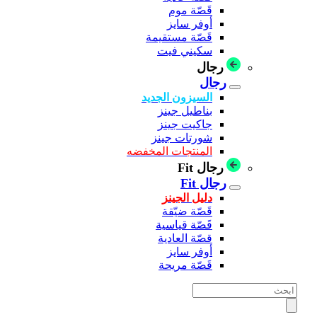
قَصّة موم
أوفر سايز
قَصّة مستقيمة
سكيني فيت
رجال
رجال
السيزون الجديد
بناطيل جينز
جاكيت جينز
شورتات جينز
المنتجات المخفضه
رجال Fit
رجال Fit
دليل الجينز
قَصّة ضيّقة
قَصّة قياسية
قصّة العادية
أوفر سايز
قَصّة مريحة