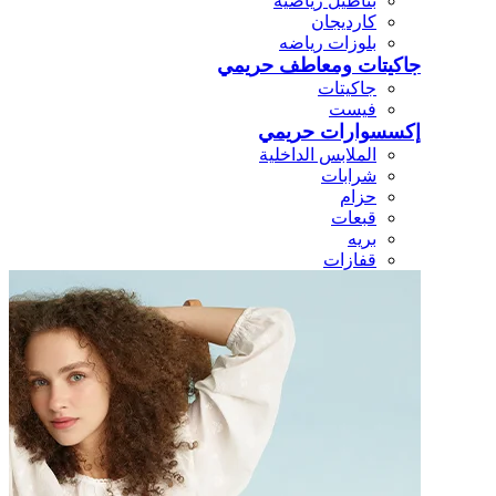
بناطيل رياضيه
كارديجان
بلوزات رياضه
جاكيتات ومعاطف حريمي
جاكيتات
فيست
إكسسوارات حريمي
الملابس الداخلية
شرابات
حزام
قبعات
بريه
قفازات