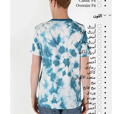
Classic Fit
Oversize Fit
اللون
أزرق
أزرق فاتح
أبيض
أزرق بحري
أسود
أزرق داكن
بني
أخضر
رمادي
كاكي
متعدد الألوان
بيج
بيج فاتح
وردي
بوردو
برتقالي
أحمر
أصفر