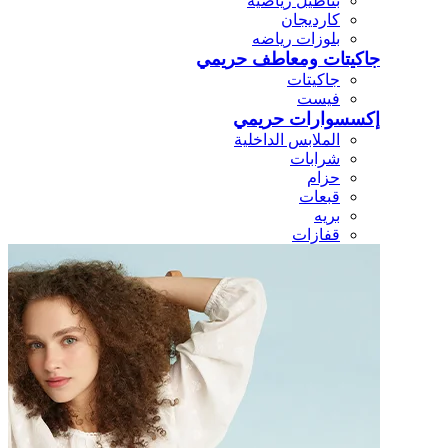
بناطيل رياضيه
كارديجان
بلوزات رياضه
جاكيتات ومعاطف حريمي
جاكيتات
فيست
إكسسوارات حريمي
الملابس الداخلية
شرابات
حزام
قبعات
بريه
قفازات