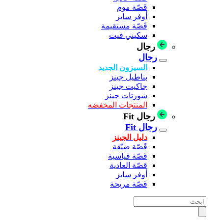
قَصّة موم
أوفر سايز
قَصّة مستقيمة
سكيني فيت
رجال
رجال
السيزون الجديد
بناطيل جينز
جاكيت جينز
شورتات جينز
المنتجات المخفضه
رجال Fit
رجال Fit
دليل الجينز
قَصّة ضيّقة
قَصّة قياسية
قصّة العادية
أوفر سايز
قَصّة مريحة