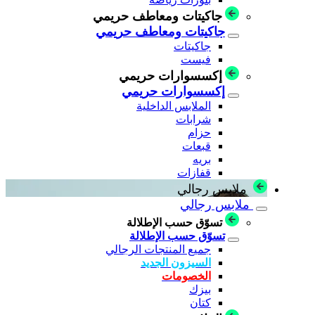
جاكيتات ومعاطف حريمي
جاكيتات ومعاطف حريمي
جاكيتات
فيست
إكسسوارات حريمي
إكسسوارات حريمي
الملابس الداخلية
شرابات
حزام
قبعات
بريه
قفازات
ملابس رجالي
ملابس رجالي
تسوّق حسب الإطلالة
تسوّق حسب الإطلالة
جميع المنتجات الرجالي
السيزون الجديد
الخصومات
بيزك
كتان