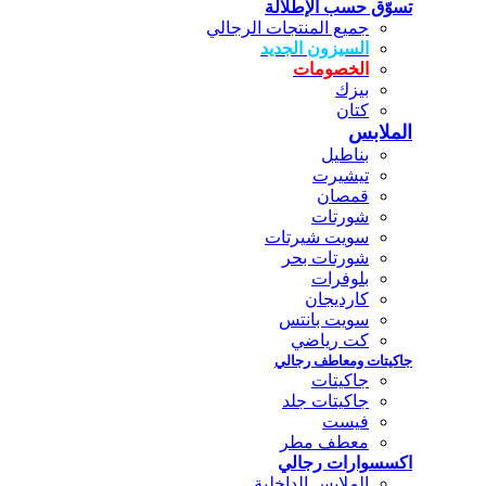
تسوّق حسب الإطلالة
جميع المنتجات الرجالي
السيزون الجديد
الخصومات
بيزك
كتان
الملابس
بناطيل
تيشيرت
قمصان
شورتات
سويت شيرتات
شورتات بحر
بلوفرات
كارديجان
سويت بانتس
كت رياضي
جاكيتات ومعاطف رجالي
جاكيتات
جاكيتات جلد
فيست
معطف مطر
اكسسوارات رجالي
الملابس الداخلية