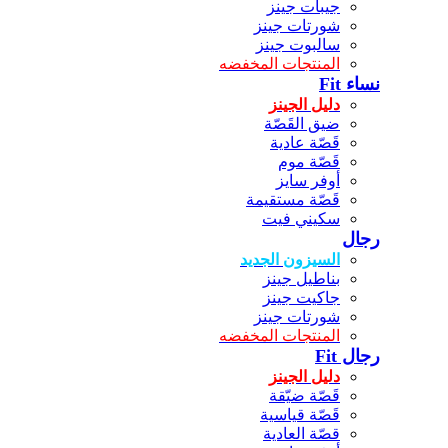
جيبات جينز
شورتات جينز
سالبوت جينز
المنتجات المخفضه
نساء Fit
دليل الجينز
ضيق القَصّة
قَصّة عادية
قَصّة موم
أوفر سايز
قَصّة مستقيمة
سكيني فيت
رجال
السيزون الجديد
بناطيل جينز
جاكيت جينز
شورتات جينز
المنتجات المخفضه
رجال Fit
دليل الجينز
قَصّة ضيّقة
قَصّة قياسية
قصّة العادية