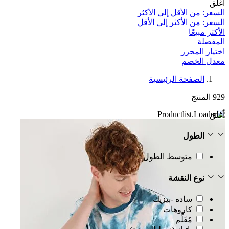
أغلق
السعر: من الأقل إلى الأكثر
السعر: من الأكثر إلى الأقل
الأكثر مبيعًا
المفضلة
اختيار المحرر
معدل الخصم‎
الصفحة الرئيسية
929
المنتج
أغلق
الطول
متوسط الطول
نوع النقشة
ساده -بيزيك
كاروهات
مُقَلَّم