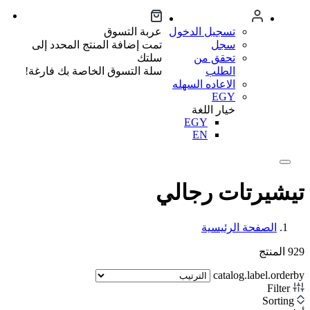
تسجيل الدخول
عربة التسوق
سجل
تمت إضافة المنتج المحدد إلى
تحقق من
سلتك
الطلب
سلة التسوق الخاصة بك فارغة!
الاعاده السهله
EGY
خيار اللغة
EGY
EN
تيشيرتات رجالي
الصفحة الرئيسية
929
المنتج
catalog.label.orderby
Filter
Sorting