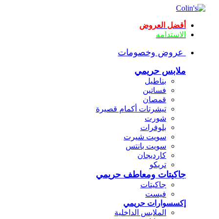
أقضل العروض
الاستدامه
عروض وخصومات
ملابس حريمي
بناطيل
فساتين
قمصان
تيشرتات أكمام قصيرة
شورت
بلوفرات
سويت شيرت
سويت بانتس
كارديجان
تريكو
جاكيتات ومعاطف حريمي
جاكيتات
فيست
إكسسوارات حريمي
الملابس الداخلية