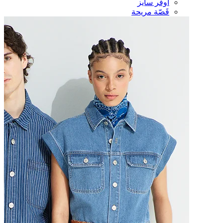
أوفر سايز
قَصّة مريحة