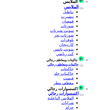
الملابس
الملابس
بناطيل
تيشيرت
قمصان
شورتات
سويت شيرتات
شورتات بحر
بلوفرات
كارديجان
سويت بانتس
كت رياضي
جاكيتات ومعاطف رجالي
جاكيتات ومعاطف رجالي
جاكيتات
جاكيتات جلد
فيست
معطف مطر
اكسسوارات رجالي
اكسسوارات رجالي
الملابس الداخلية
شرابات
حزام