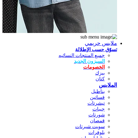
ملابس حريمي
تسوّق حسب الإطلالة
جميع المنتجات النسائيه
السيزون الجديد
الخصومات
بيزك
كتان
الملابس
بناطيل
فساتين
تيشرتات
جيبات
شورتات
قمصان
سويت شيرتات
بلوفرات