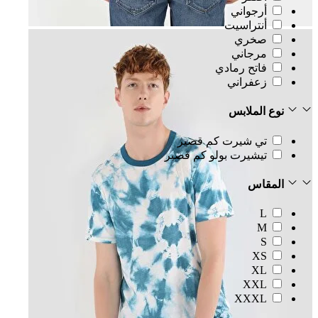
أرجواني
أنتراسيت
صخري
مرجاني
فاتح رمادي
زعفراني
نوع الملابس
تي شيرت كم قصير
تيشيرت بولو كم قصير
المقاس
L
M
S
XS
XL
XXL
XXXL