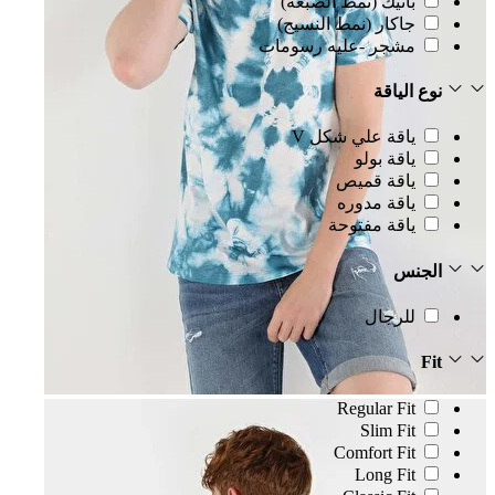
باتيك (نمط الصبغة)
جاكار (نمط النسيج)
مشجر -عليه رسومات
نوع الياقة
ياقة علي شكل V
ياقة بولو
ياقة قميص
ياقة مدوره
ياقة مفتوحة
الجنس
للرجال
Fit
Regular Fit
Slim Fit
Comfort Fit
Long Fit