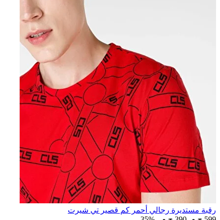
رقبة مستديرة رجالي أحمر كم قصير تي شيرت
599 ج.م.‏
390 ج.م.‏
-35%