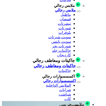
ملابس رجالي
ملابس رجالي
بناطيل
قمصان
تيشرتات
شورتات
بلوفرات
سويت شيرتات
سويت بانتس
شورتات بحر
جاكيتات جلد
كارديجان
جاكيتات ومعاطف رجالي
جاكيتات ومعاطف رجالي
جاكيتات
اكسسسوارات رجالي
اكسسسوارات رجالي
الملابس الداخلية
شرابات
شباشب
كاب
ملابس حريمي