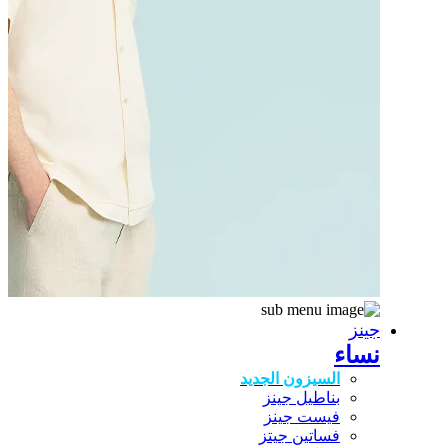
جينز
نساء
السيزون الجديد
بناطيل جينز
فيست جينز
فساتين جيتز