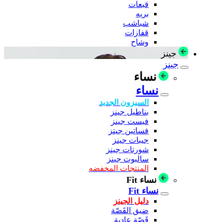
قبعات
بريه
شباشب
قفازات
وشاح
جينز
جينز
نساء
نساء
السيزون الجديد
بناطيل جينز
فيست جينز
فساتين جيتز
جيبات جينز
شورتات جينز
سالبوت جينز
المنتجات المخفضه
نساء Fit
نساء Fit
دليل الجينز
ضيق القَصّة
قَصّة عادية