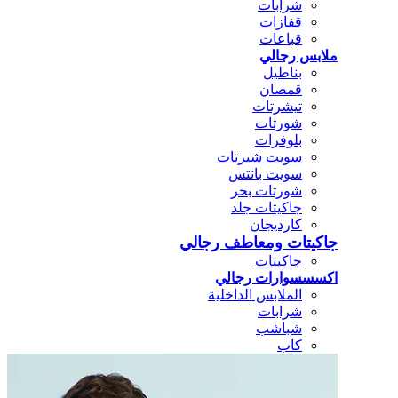
شرابات
قفازات
قباعات
ملابس رجالي
بناطيل
قمصان
تيشرتات
شورتات
بلوفرات
سويت شيرتات
سويت بانتس
شورتات بحر
جاكيتات جلد
كارديجان
جاكيتات ومعاطف رجالي
جاكيتات
اكسسسوارات رجالي
الملابس الداخلية
شرابات
شباشب
كاب