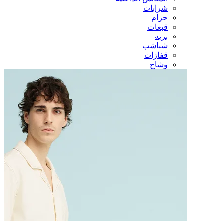
شرابات
حزام
قبعات
بريه
شباشب
قفازات
وشاح