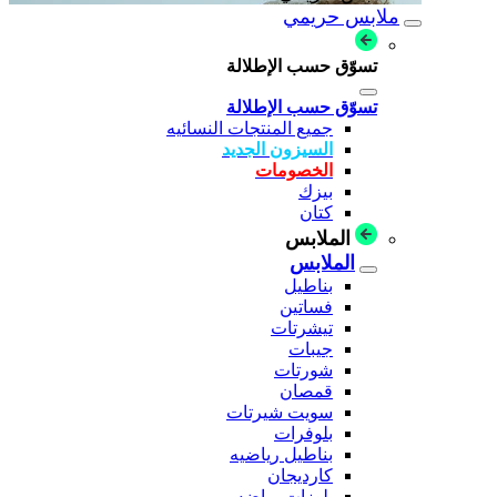
ملابس حريمي
تسوّق حسب الإطلالة
تسوّق حسب الإطلالة
جميع المنتجات النسائيه
السيزون الجديد
الخصومات
بيزك
كتان
الملابس
الملابس
بناطيل
فساتين
تيشرتات
جيبات
شورتات
قمصان
سويت شيرتات
بلوفرات
بناطيل رياضيه
كارديجان
بلوزات رياضه