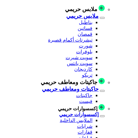
ملابس حريمي
ملابس حريمي
بناطيل
فساتين
قمصان
تيشرتات أكمام قصيرة
شورت
بلوفرات
سويت شيرت
سويت بانتس
كارديجان
تريكو
جاكيتات ومعاطف حريمي
جاكيتات ومعاطف حريمي
جاكيتات
فيست
إكسسوارات حريمي
إكسسوارات حريمي
الملابس الداخلية
شرابات
قفازات
قباعات