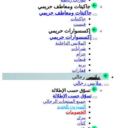
جاكيتات ومعاطف حريمي
جاكيتات ومعاطف حريمي
جاكيتات
فيست
إكسسوارات حريمي
إكسسوارات حريمي
الملابس الداخلية
شرابات
حزام
قبعات
بريه
قفازات
ملابس رجالي
ملابس رجالي
تسوّق حسب الإطلالة
تسوّق حسب الإطلالة
جميع المنتجات الرجالي
السيزون الجديد
الخصومات
بيزك
كتان