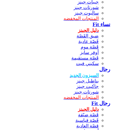
جيبات جينز
شورتات جينز
سالبوت جينز
المنتجات المخفضه
نساء Fit
دليل الجينز
ضيق القَصّة
قَصّة عادية
قَصّة موم
أوفر سايز
قَصّة مستقيمة
سكيني فيت
رجال
السيزون الجديد
بناطيل جينز
جاكيت جينز
شورتات جينز
المنتجات المخفضه
رجال Fit
دليل الجينز
قَصّة ضيّقة
قَصّة قياسية
قصّة العادية