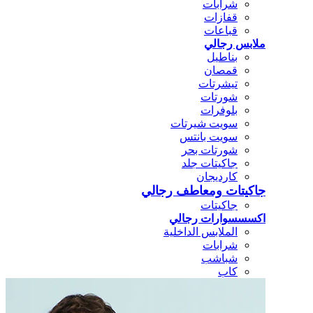
شرابات
قفازات
قباعات
ملابس رجالي
بناطيل
قمصان
تيشرتات
شورتات
بلوفرات
سويت شيرتات
سويت بانتس
شورتات بحر
جاكيتات جلد
كارديجان
جاكيتات ومعاطف رجالي
جاكيتات
اكسسسوارات رجالي
الملابس الداخلية
شرابات
شباشب
كاب