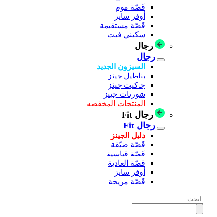
قَصّة موم
أوفر سايز
قَصّة مستقيمة
سكيني فيت
رجال
رجال
السيزون الجديد
بناطيل جينز
جاكيت جينز
شورتات جينز
المنتجات المخفضه
رجال Fit
رجال Fit
دليل الجينز
قَصّة ضيّقة
قَصّة قياسية
قصّة العادية
أوفر سايز
قَصّة مريحة