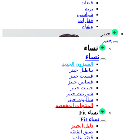
قبعات
بريه
شباشب
قفازات
وشاح
جينز
جينز
نساء
نساء
السيزون الجديد
بناطيل جينز
فيست جينز
فساتين جيتز
جيبات جينز
شورتات جينز
سالبوت جينز
المنتجات المخفضه
نساء Fit
نساء Fit
دليل الجينز
ضيق القَصّة
قَصّة عادية