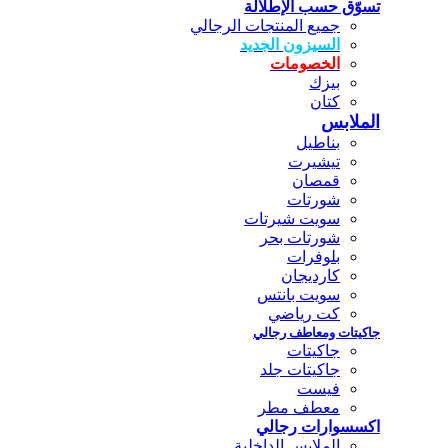
تسوّق حسب الإطلالة
جميع المنتجات الرجالي
السيزون الجديد
الخصومات
بيزك
كتان
الملابس
بناطيل
تيشيرت
قمصان
شورتات
سويت شيرتات
شورتات بحر
بلوفرات
كارديجان
سويت بانتس
كت رياضي
جاكيتات ومعاطف رجالي
جاكيتات
جاكيتات جلد
فيست
معطف مطر
اكسسوارات رجالي
الملابس الداخلية