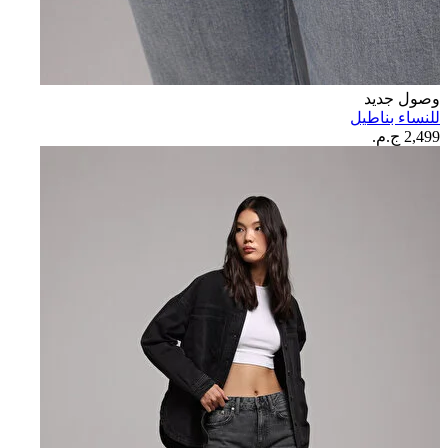
وصول جديد
للنساء بناطيل
2,499 ج.م.‏