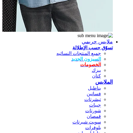
ملابس حريمي
تسوّق حسب الإطلالة
جميع المنتجات النسائيه
السيزون الجديد
الخصومات
بيزك
كتان
الملابس
بناطيل
فساتين
تيشرتات
جيبات
شورتات
قمصان
سويت شيرتات
بلوفرات