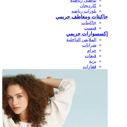
بناطيل رياضيه
كارديجان
بلوزات رياضه
جاكيتات ومعاطف حريمي
جاكيتات
فيست
إكسسوارات حريمي
الملابس الداخلية
شرابات
حزام
قبعات
بريه
قفازات