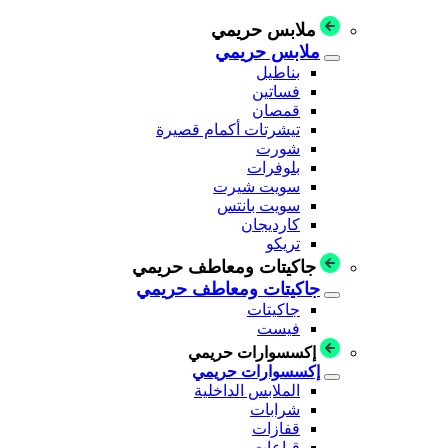
ملابس حريمي
ملابس حريمي
بناطيل
فساتين
قمصان
تيشرتات أكمام قصيرة
شورت
بلوفرات
سويت شيرت
سويت بانتس
كارديجان
تريكو
جاكيتات ومعاطف حريمي
جاكيتات ومعاطف حريمي
جاكيتات
فيست
إكسسوارات حريمي
إكسسوارات حريمي
الملابس الداخلية
شرابات
قفازات
قباعات