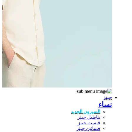
جينز
نساء
السيزون الجديد
بناطيل جينز
فيست جينز
فساتين جيتز