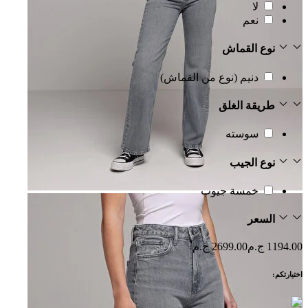
لا
نعم
نوع القماش
دنيم (نوع من القماش)
طريقة الغلق
سوسته
نوع الجيب
خمسة جيوب
السعر
1194.00 ج.م
2699.00 ج.م
اختيارتكم: