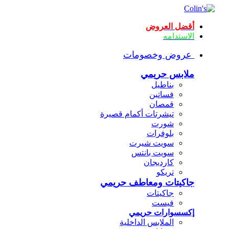
أقضل العروض
الاستدامه
عروض وخصومات
ملابس حريمي
بناطيل
فساتين
قمصان
تيشرتات أكمام قصيرة
شورت
بلوفرات
سويت شيرت
سويت بانتس
كارديجان
تريكو
جاكيتات ومعاطف حريمي
جاكيتات
فيست
إكسسوارات حريمي
الملابس الداخلية