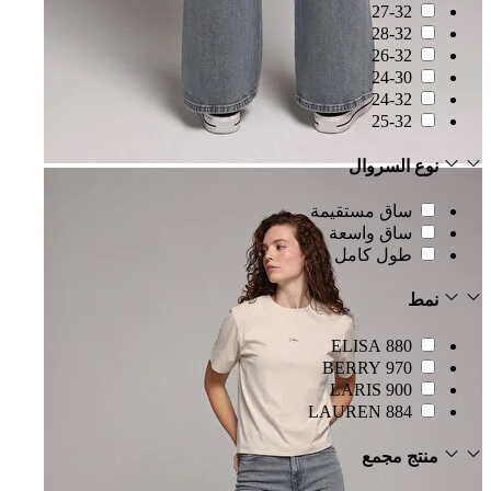
27-32
28-32
26-32
24-30
24-32
25-32
نوع السروال
ساق مستقيمة
ساق واسعة
طول كامل
نمط
880 ELISA
970 BERRY
900 LARIS
884 LAUREN
منتج مجمع