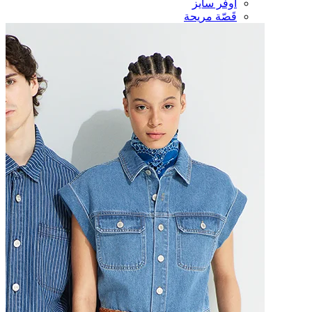
أوفر سايز
قَصّة مريحة