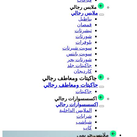
ملابس رجالي
ملابس رجالي
بناطيل
قمصان
تيشرتات
شورتات
بلوفرات
سويت شيرتات
سويت بانتس
شورتات بحر
جاكيتات جلد
كارديجان
جاكيتات ومعاطف رجالي
جاكيتات ومعاطف رجالي
جاكيتات
اكسسسوارات رجالي
اكسسسوارات رجالي
الملابس الداخلية
شرابات
شباشب
كاب
ملابس حريمي