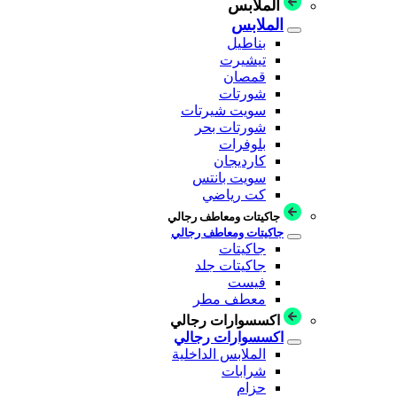
الملابس
الملابس
بناطيل
تيشيرت
قمصان
شورتات
سويت شيرتات
شورتات بحر
بلوفرات
كارديجان
سويت بانتس
كت رياضي
جاكيتات ومعاطف رجالي
جاكيتات ومعاطف رجالي
جاكيتات
جاكيتات جلد
فيست
معطف مطر
اكسسوارات رجالي
اكسسوارات رجالي
الملابس الداخلية
شرابات
حزام