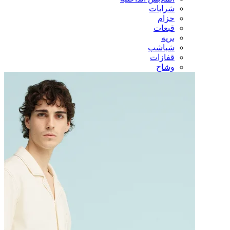
شرابات
حزام
قبعات
بريه
شباشب
قفازات
وشاح