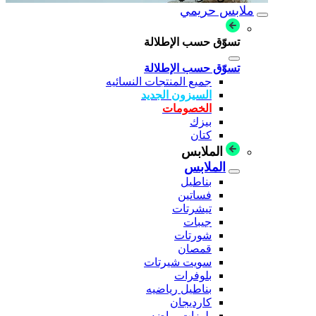
ملابس حريمي
تسوّق حسب الإطلالة
تسوّق حسب الإطلالة
جميع المنتجات النسائيه
السيزون الجديد
الخصومات
بيزك
كتان
الملابس
الملابس
بناطيل
فساتين
تيشرتات
جيبات
شورتات
قمصان
سويت شيرتات
بلوفرات
بناطيل رياضيه
كارديجان
بلوزات رياضه