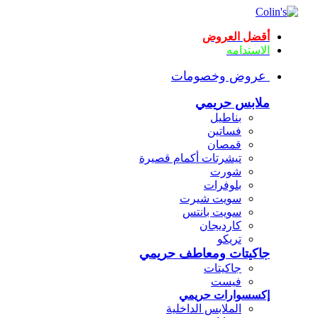
أقضل العروض
الاستدامه
عروض وخصومات
ملابس حريمي
بناطيل
فساتين
قمصان
تيشرتات أكمام قصيرة
شورت
بلوفرات
سويت شيرت
سويت بانتس
كارديجان
تريكو
جاكيتات ومعاطف حريمي
جاكيتات
فيست
إكسسوارات حريمي
الملابس الداخلية