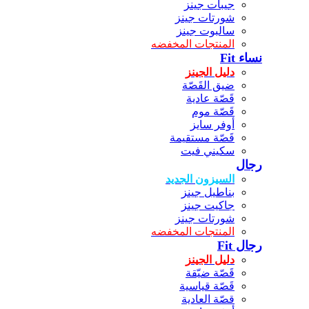
جيبات جينز
شورتات جينز
سالبوت جينز
المنتجات المخفضه
نساء Fit
دليل الجينز
ضيق القَصّة
قَصّة عادية
قَصّة موم
أوفر سايز
قَصّة مستقيمة
سكيني فيت
رجال
السيزون الجديد
بناطيل جينز
جاكيت جينز
شورتات جينز
المنتجات المخفضه
رجال Fit
دليل الجينز
قَصّة ضيّقة
قَصّة قياسية
قصّة العادية