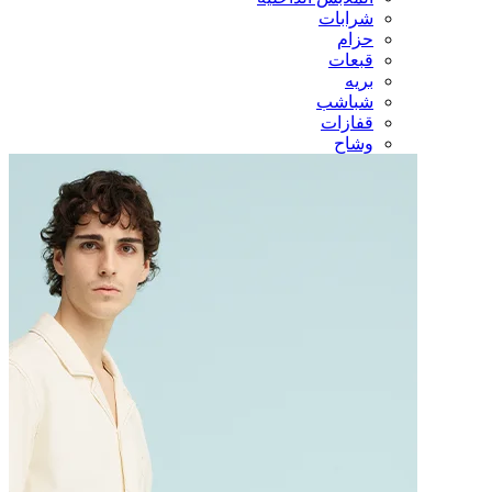
شرابات
حزام
قبعات
بريه
شباشب
قفازات
وشاح