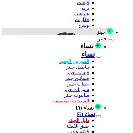
قبعات
بريه
شباشب
قفازات
وشاح
جينز
جينز
نساء
نساء
السيزون الجديد
بناطيل جينز
فيست جينز
فساتين جيتز
جيبات جينز
شورتات جينز
سالبوت جينز
المنتجات المخفضه
نساء Fit
نساء Fit
دليل الجينز
ضيق القَصّة
قَصّة عادية