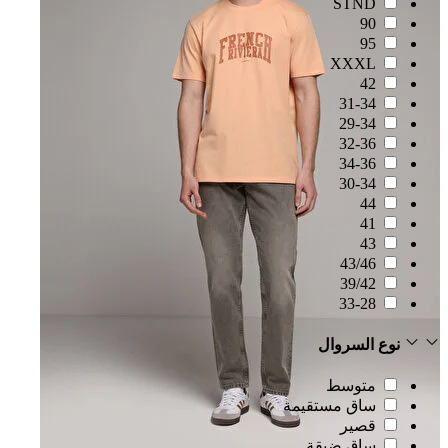
STND
90
95
XXXL
42
31-34
29-34
32-36
34-36
30-34
44
41
43
43/46
39/42
33-28
نوع السروال
متوسط
ساق مستقيمة
قصير
ساق ضيقة