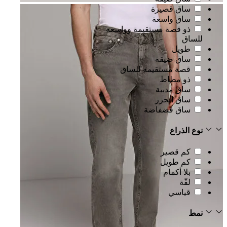
ساق قصيرة
ساق واسعة
ذو قصة مستقيمة وواسعة
للساق
طويل
ساق ضيقة
قصة مستقيمة للساق
ذو مطاط
ساق مدببة
ساق الجزر
ساق فضفاضة
نوع الذراع
كم قصير
كم طويل
بلا أكمام
لفّة
قياسي
نمط