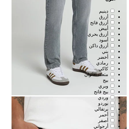
دينيم
أزرق
أزرق فاتح
أبيض
أزرق بحري
أسود
أزرق داكن
بني
أخضر
رمادي
كاكي
متعدد الألوان
بيج
وبري
بيج فاتح
وردي
بوردو
برتقالي
أحمر
أصفر
أرجواني