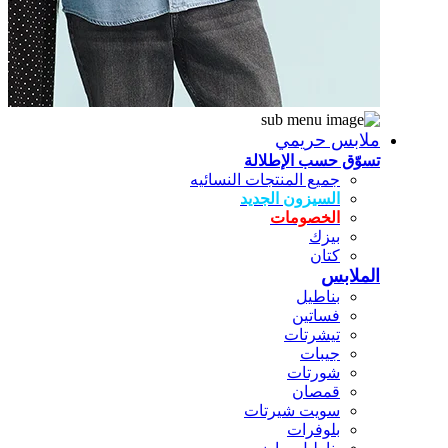
ملابس حريمي
تسوّق حسب الإطلالة
جميع المنتجات النسائيه
السيزون الجديد
الخصومات
بيزك
كتان
الملابس
بناطيل
فساتين
تيشرتات
جيبات
شورتات
قمصان
سويت شيرتات
بلوفرات