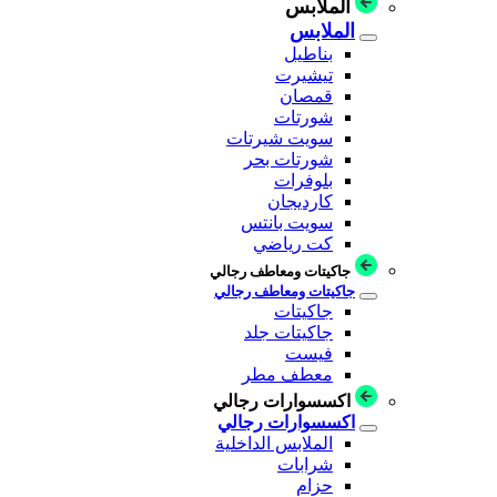
الملابس
الملابس
بناطيل
تيشيرت
قمصان
شورتات
سويت شيرتات
شورتات بحر
بلوفرات
كارديجان
سويت بانتس
كت رياضي
جاكيتات ومعاطف رجالي
جاكيتات ومعاطف رجالي
جاكيتات
جاكيتات جلد
فيست
معطف مطر
اكسسوارات رجالي
اكسسوارات رجالي
الملابس الداخلية
شرابات
حزام