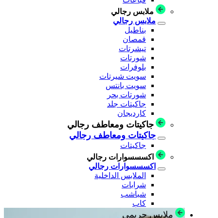
ملابس رجالي
ملابس رجالي
بناطيل
قمصان
تيشرتات
شورتات
بلوفرات
سويت شيرتات
سويت بانتس
شورتات بحر
جاكيتات جلد
كارديجان
جاكيتات ومعاطف رجالي
جاكيتات ومعاطف رجالي
جاكيتات
اكسسسوارات رجالي
اكسسسوارات رجالي
الملابس الداخلية
شرابات
شباشب
كاب
ملابس حريمي