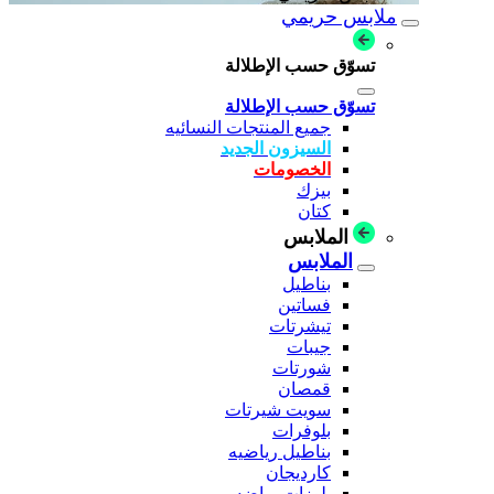
ملابس حريمي
تسوّق حسب الإطلالة
تسوّق حسب الإطلالة
جميع المنتجات النسائيه
السيزون الجديد
الخصومات
بيزك
كتان
الملابس
الملابس
بناطيل
فساتين
تيشرتات
جيبات
شورتات
قمصان
سويت شيرتات
بلوفرات
بناطيل رياضيه
كارديجان
بلوزات رياضه