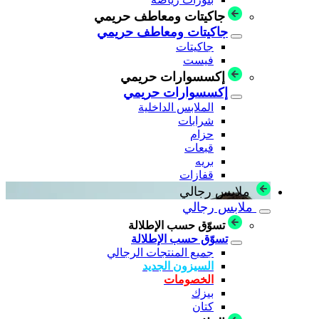
جاكيتات ومعاطف حريمي
جاكيتات ومعاطف حريمي
جاكيتات
فيست
إكسسوارات حريمي
إكسسوارات حريمي
الملابس الداخلية
شرابات
حزام
قبعات
بريه
قفازات
ملابس رجالي
ملابس رجالي
تسوّق حسب الإطلالة
تسوّق حسب الإطلالة
جميع المنتجات الرجالي
السيزون الجديد
الخصومات
بيزك
كتان