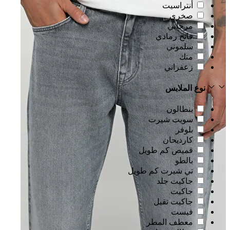
أنتراسيت
صخري
مرجاني
فاتح رمادي
سلموني
منك
زعفراني
نوع الملابس
بنطالون
سويت شيرت
بلوفر
كارديحان
قميص كم طويل
بالطو
تي شيرت كم طويل
جاكيت جلد
جاكيت
جاكيت تقيل
فيست
معطف المطر