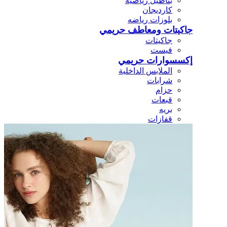
بناطيل رياضيه
كارديجان
بلوزات رياضه
جاكيتات ومعاطف حريمي
جاكيتات
فيست
إكسسوارات حريمي
الملابس الداخلية
شرابات
حزام
قبعات
بريه
قفازات