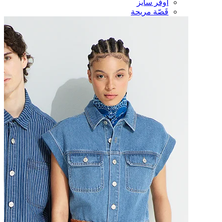
أوفر سايز
قَصّة مريحة