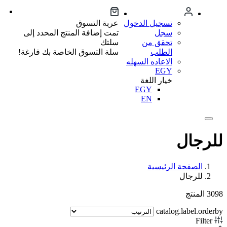
تسجيل الدخول
عربة التسوق
سجل
تمت إضافة المنتج المحدد إلى
تحقق من
سلتك
الطلب
سلة التسوق الخاصة بك فارغة!
الاعاده السهله
EGY
خيار اللغة
EGY
EN
للرجال
الصفحة الرئيسية
للرجال
3098
المنتج
catalog.label.orderby
Filter