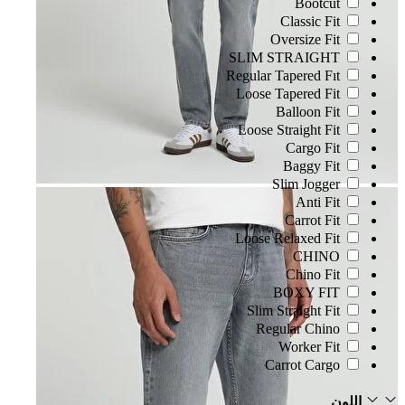
Bootcut
Classic Fit
Oversize Fit
SLIM STRAIGHT
Regular Tapered Fıt
Loose Tapered Fit
Balloon Fit
Loose Straight Fit
Cargo Fit
Baggy Fit
Slim Jogger
Anti Fit
Carrot Fit
Loose Relaxed Fit
CHINO
Chino Fit
BOXY FIT
Slim Straight Fit
Regular Chino
Worker Fit
Carrot Cargo
اللون