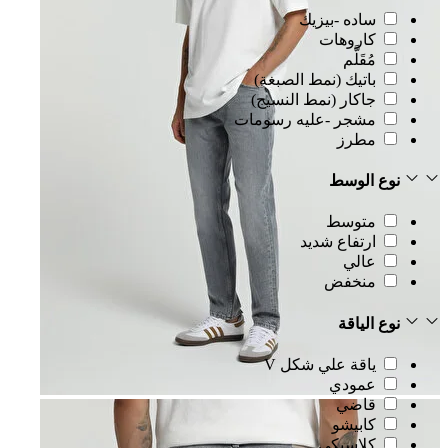
ساده -بيزيك
كاروهات
مُقَلَّم
باتيك (نمط الصبغة)
جاكار (نمط النسيج)
مشجر -عليه رسومات
مطرز
نوع الوسط
متوسط
ارتفاع شديد
عالي
منخفض
نوع الياقة
ياقة علي شكل V
عمودي
قاضي
كابيشو
كلاسيكي