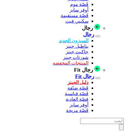
قَصّة موم
أوفر سايز
قَصّة مستقيمة
سكيني فيت
رجال
رجال
السيزون الجديد
بناطيل جينز
جاكيت جينز
شورتات جينز
المنتجات المخفضه
رجال Fit
رجال Fit
دليل الجينز
قَصّة ضيّقة
قَصّة قياسية
قصّة العادية
أوفر سايز
قَصّة مريحة