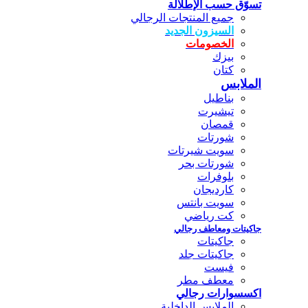
تسوّق حسب الإطلالة
جميع المنتجات الرجالي
السيزون الجديد
الخصومات
بيزك
كتان
الملابس
بناطيل
تيشيرت
قمصان
شورتات
سويت شيرتات
شورتات بحر
بلوفرات
كارديجان
سويت بانتس
كت رياضي
جاكيتات ومعاطف رجالي
جاكيتات
جاكيتات جلد
فيست
معطف مطر
اكسسوارات رجالي
الملابس الداخلية