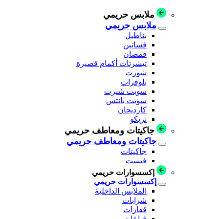
ملابس حريمي
ملابس حريمي
بناطيل
فساتين
قمصان
تيشرتات أكمام قصيرة
شورت
بلوفرات
سويت شيرت
سويت بانتس
كارديجان
تريكو
جاكيتات ومعاطف حريمي
جاكيتات ومعاطف حريمي
جاكيتات
فيست
إكسسوارات حريمي
إكسسوارات حريمي
الملابس الداخلية
شرابات
قفازات
قباعات