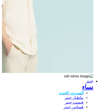
جينز
نساء
السيزون الجديد
بناطيل جينز
فيست جينز
فساتين جيتز