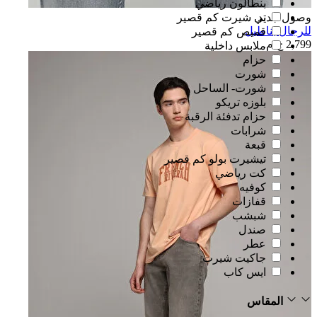
بنطالون رياضي
وصول جديد
تي شيرت كم قصير
للرجال بناطيل
قميص كم قصير
2,799 ج.م.‏
ملابس داخلية
حزام
شورت
شورت- الساحل
بلوزه تريكو
حزام تدفئة الرقبة
شرابات
قبعة
تيشيرت بولو كم قصير
كت رياضي
كوفيه
قفازات
شبشب
صندل
عطر
جاكيت شيرت
ايس كاب
المقاس