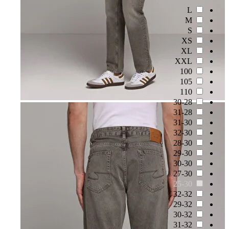
L
M
S
XS
XL
XXL
100
105
110
30-28
31-28
31-30
32-30
28-30
29-30
30-30
27-30
25-30
32-32
29-32
30-32
31-32