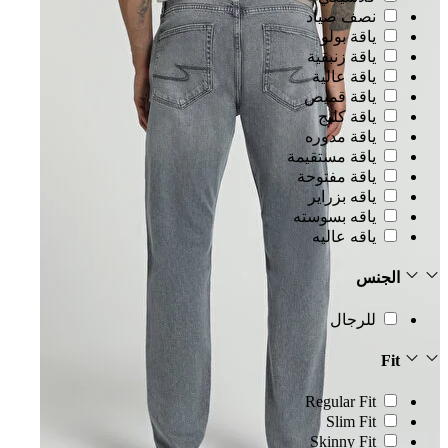
نصف صياد
ياقة بولو
ياقة زنبقية
ياقة عالية
ياقة قميص
ياقة كليج
ياقة مدوره
ياقة مستقيمة
ياقة مفتوحة
ياقه بزراير
ياقه بسوسته
ياقه عاليه
الجنس
للرجال
Fit
Regular Fit
Slim Fit
Skinny Fit