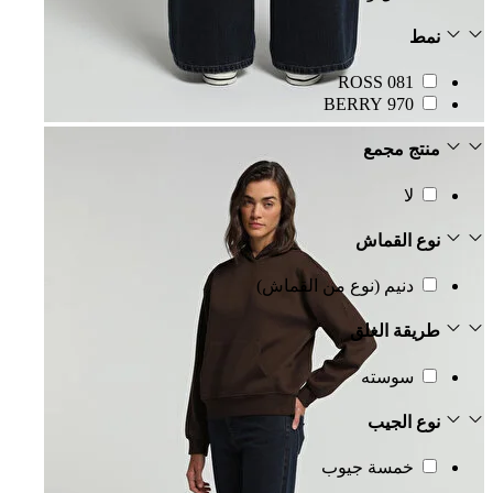
نمط
081 ROSS
970 BERRY
منتج مجمع
لا
نوع القماش
دنيم (نوع من القماش)
طريقة الغلق
سوسته
نوع الجيب
خمسة جيوب