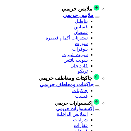
ملابس حريمي
ملابس حريمي
بناطيل
فساتين
قمصان
تيشرتات أكمام قصيرة
شورت
بلوفرات
سويت شيرت
سويت بانتس
كارديجان
تريكو
جاكيتات ومعاطف حريمي
جاكيتات ومعاطف حريمي
جاكيتات
فيست
إكسسوارات حريمي
إكسسوارات حريمي
الملابس الداخلية
شرابات
قفازات
قباعات