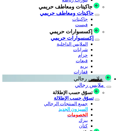
جاكيتات ومعاطف حريمي
جاكيتات ومعاطف حريمي
جاكيتات
فيست
إكسسوارات حريمي
إكسسوارات حريمي
الملابس الداخلية
شرابات
حزام
قبعات
بريه
قفازات
ملابس رجالي
ملابس رجالي
تسوّق حسب الإطلالة
تسوّق حسب الإطلالة
جميع المنتجات الرجالي
السيزون الجديد
الخصومات
بيزك
كتان