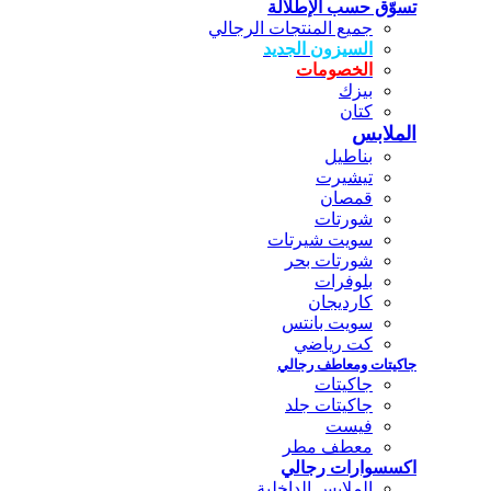
تسوّق حسب الإطلالة
جميع المنتجات الرجالي
السيزون الجديد
الخصومات
بيزك
كتان
الملابس
بناطيل
تيشيرت
قمصان
شورتات
سويت شيرتات
شورتات بحر
بلوفرات
كارديجان
سويت بانتس
كت رياضي
جاكيتات ومعاطف رجالي
جاكيتات
جاكيتات جلد
فيست
معطف مطر
اكسسوارات رجالي
الملابس الداخلية