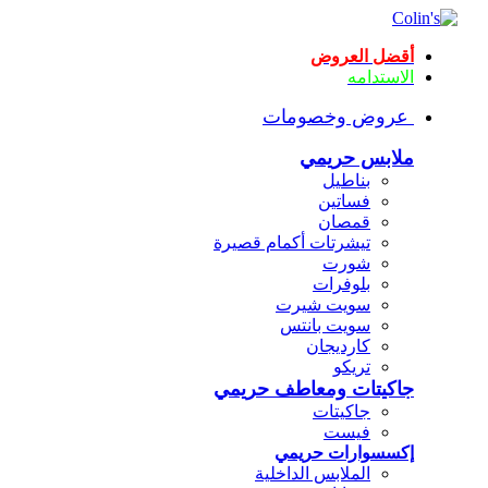
أقضل العروض
الاستدامه
عروض وخصومات
ملابس حريمي
بناطيل
فساتين
قمصان
تيشرتات أكمام قصيرة
شورت
بلوفرات
سويت شيرت
سويت بانتس
كارديجان
تريكو
جاكيتات ومعاطف حريمي
جاكيتات
فيست
إكسسوارات حريمي
الملابس الداخلية