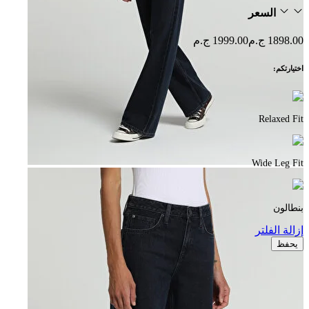
السعر
1898.00 ج.م
1999.00 ج.م
اختيارتكم:
Relaxed Fit
Wide Leg Fit
بنطالون
إزالة الفلتر
يحفظ