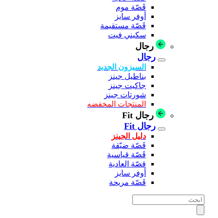
قَصّة موم
أوفر سايز
قَصّة مستقيمة
سكيني فيت
رجال
رجال
السيزون الجديد
بناطيل جينز
جاكيت جينز
شورتات جينز
المنتجات المخفضه
رجال Fit
رجال Fit
دليل الجينز
قَصّة ضيّقة
قَصّة قياسية
قصّة العادية
أوفر سايز
قَصّة مريحة