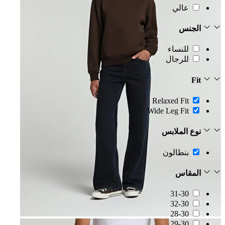
عالي
الجنس
للنساء
للرجال
Fit
Relaxed Fit
Wide Leg Fit
نوع الملابس
بنطالون
المقاس
31-30
32-30
28-30
29-30