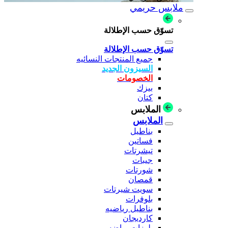
ملابس حريمي
تسوّق حسب الإطلالة
تسوّق حسب الإطلالة
جميع المنتجات النسائيه
السيزون الجديد
الخصومات
بيزك
كتان
الملابس
الملابس
بناطيل
فساتين
تيشرتات
جيبات
شورتات
قمصان
سويت شيرتات
بلوفرات
بناطيل رياضيه
كارديجان
بلوزات رياضه