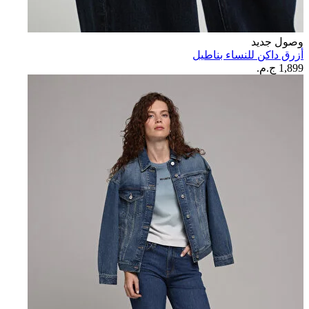
وصول جديد
أزرق داكن للنساء بناطيل
1,899 ج.م.‏