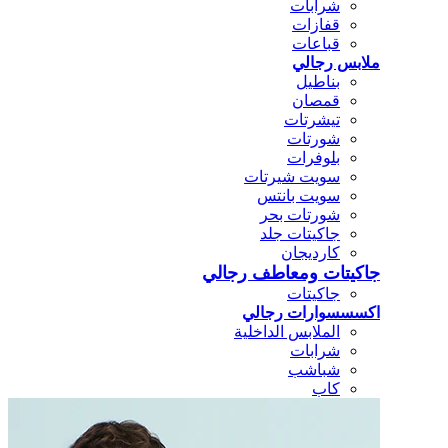
شرابات
قفازات
قباعات
ملابس رجالي
بناطيل
قمصان
تيشرتات
شورتات
بلوفرات
سويت شيرتات
سويت بانتس
شورتات بحر
جاكيتات جلد
كارديجان
جاكيتات ومعاطف رجالي
جاكيتات
اكسسسوارات رجالي
الملابس الداخلية
شرابات
شباشب
كاب