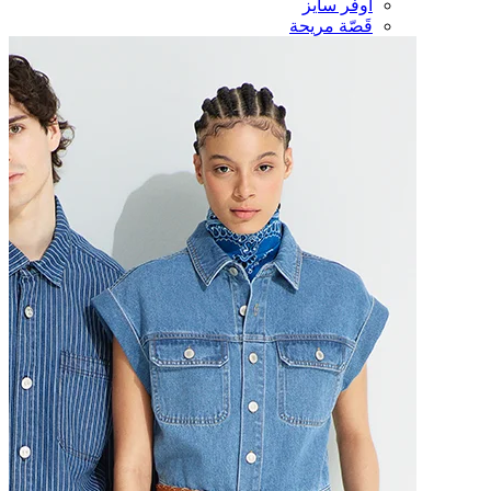
أوفر سايز
قَصّة مريحة