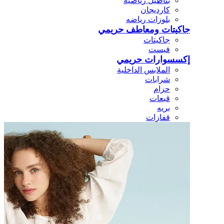
بناطيل رياضيه
كارديجان
بلوزات رياضه
جاكيتات ومعاطف حريمي
جاكيتات
فيست
إكسسوارات حريمي
الملابس الداخلية
شرابات
حزام
قبعات
بريه
قفازات