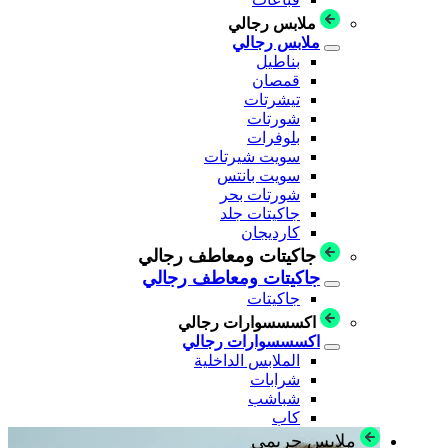
ملابس رجالي
ملابس رجالي
بناطيل
قمصان
تيشرتات
شورتات
بلوفرات
سويت شيرتات
سويت بانتس
شورتات بحر
جاكيتات جلد
كارديجان
جاكيتات ومعاطف رجالي
جاكيتات ومعاطف رجالي
جاكيتات
اكسسسوارات رجالي
اكسسسوارات رجالي
الملابس الداخلية
شرابات
شباشب
كاب
ملابس حريمي