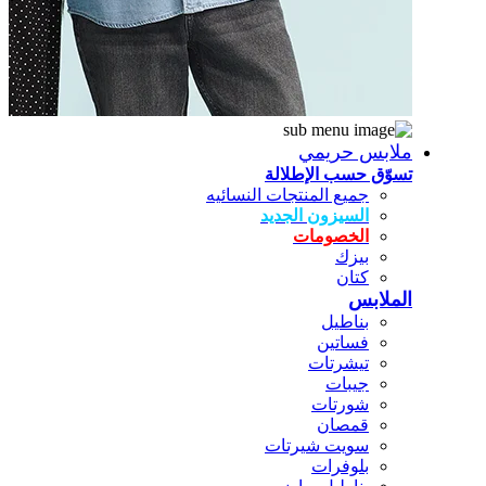
ملابس حريمي
تسوّق حسب الإطلالة
جميع المنتجات النسائيه
السيزون الجديد
الخصومات
بيزك
كتان
الملابس
بناطيل
فساتين
تيشرتات
جيبات
شورتات
قمصان
سويت شيرتات
بلوفرات