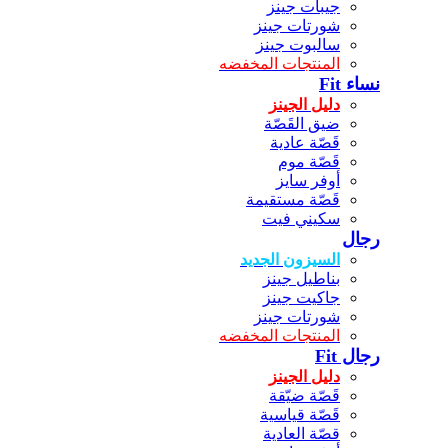
جيبات جينز
شورتات جينز
سالبوت جينز
المنتجات المخفضه
نساء Fit
دليل الجينز
ضيق القَصّة
قَصّة عادية
قَصّة موم
أوفر سايز
قَصّة مستقيمة
سكيني فيت
رجال
السيزون الجديد
بناطيل جينز
جاكيت جينز
شورتات جينز
المنتجات المخفضه
رجال Fit
دليل الجينز
قَصّة ضيّقة
قَصّة قياسية
قصّة العادية