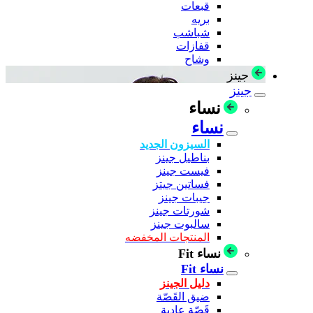
قبعات
بريه
شباشب
قفازات
وشاح
جينز
جينز
نساء
نساء
السيزون الجديد
بناطيل جينز
فيست جينز
فساتين جيتز
جيبات جينز
شورتات جينز
سالبوت جينز
المنتجات المخفضه
نساء Fit
نساء Fit
دليل الجينز
ضيق القَصّة
قَصّة عادية