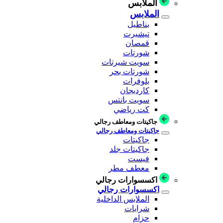
الملابس
الملابس
بناطيل
تيشيرت
قمصان
شورتات
سويت شيرتات
شورتات بحر
بلوفرات
كارديجان
سويت بانتس
كت رياضي
جاكيتات ومعاطف رجالي
جاكيتات ومعاطف رجالي
جاكيتات
جاكيتات جلد
فيست
معطف مطر
اكسسوارات رجالي
اكسسوارات رجالي
الملابس الداخلية
شرابات
حزام