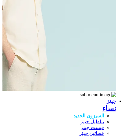
جينز
نساء
السيزون الجديد
بناطيل جينز
فيست جينز
فساتين جيتز