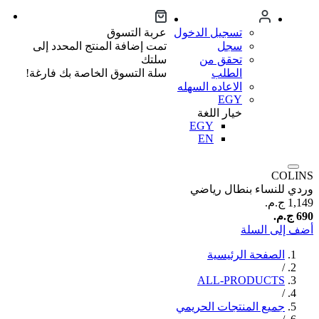
تسجيل الدخول
عربة التسوق
سجل
تمت إضافة المنتج المحدد إلى
تحقق من
سلتك
الطلب
سلة التسوق الخاصة بك فارغة!
الاعاده السهله
EGY
خيار اللغة
EGY
EN
COLINS
وردي للنساء بنطال رياضي
1,149 ج.م.‏
690 ج.م.‏
أضف إلى السلة
الصفحة الرئيسية
/
ALL-PRODUCTS
/
جميع المنتجات الحريمي