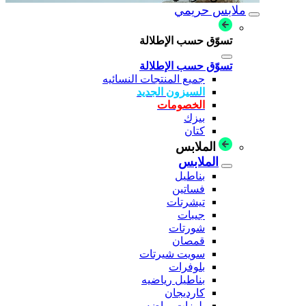
ملابس حريمي
تسوّق حسب الإطلالة
تسوّق حسب الإطلالة
جميع المنتجات النسائيه
السيزون الجديد
الخصومات
بيزك
كتان
الملابس
الملابس
بناطيل
فساتين
تيشرتات
جيبات
شورتات
قمصان
سويت شيرتات
بلوفرات
بناطيل رياضيه
كارديجان
بلوزات رياضه