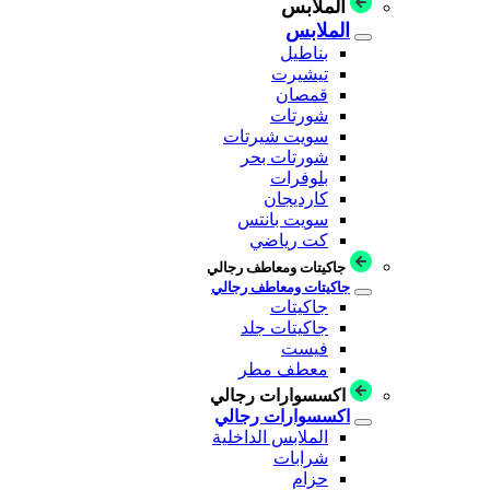
الملابس
الملابس
بناطيل
تيشيرت
قمصان
شورتات
سويت شيرتات
شورتات بحر
بلوفرات
كارديجان
سويت بانتس
كت رياضي
جاكيتات ومعاطف رجالي
جاكيتات ومعاطف رجالي
جاكيتات
جاكيتات جلد
فيست
معطف مطر
اكسسوارات رجالي
اكسسوارات رجالي
الملابس الداخلية
شرابات
حزام