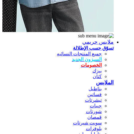
ملابس حريمي
تسوّق حسب الإطلالة
جميع المنتجات النسائيه
السيزون الجديد
الخصومات
بيزك
كتان
الملابس
بناطيل
فساتين
تيشرتات
جيبات
شورتات
قمصان
سويت شيرتات
بلوفرات