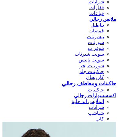
شرابات
قفازات
قباعات
ملابس رجالي
بناطيل
قمصان
تيشرتات
شورتات
بلوفرات
سويت شيرتات
سويت بانتس
شورتات بحر
جاكيتات جلد
كارديجان
جاكيتات ومعاطف رجالي
جاكيتات
اكسسسوارات رجالي
الملابس الداخلية
شرابات
شباشب
كاب