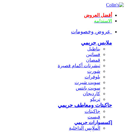
أقضل العروض
الاستدامه
عروض وخصومات
ملابس حريمي
بناطيل
فساتين
قمصان
تيشرتات أكمام قصيرة
شورت
بلوفرات
سويت شيرت
سويت بانتس
كارديجان
تريكو
جاكيتات ومعاطف حريمي
جاكيتات
فيست
إكسسوارات حريمي
الملابس الداخلية