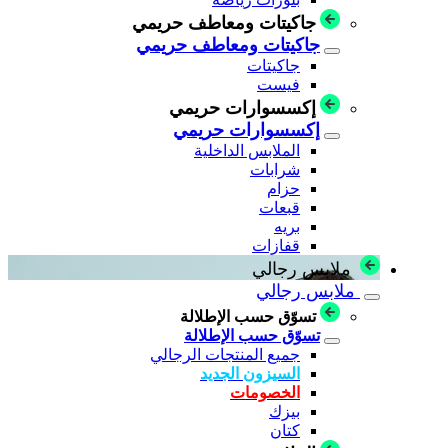
جاكيتات ومعاطف حريمي
جاكيتات ومعاطف حريمي
جاكيتات
فيست
إكسسوارات حريمي
إكسسوارات حريمي
الملابس الداخلية
شرابات
حزام
قبعات
بريه
قفازات
ملابس رجالي
ملابس رجالي
تسوّق حسب الإطلالة
تسوّق حسب الإطلالة
جميع المنتجات الرجالي
السيزون الجديد
الخصومات
بيزك
كتان