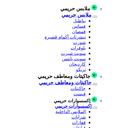
ملابس حريمي
ملابس حريمي
بناطيل
فساتين
قمصان
تيشرتات أكمام قصيرة
شورت
بلوفرات
سويت شيرت
سويت بانتس
كارديجان
تريكو
جاكيتات ومعاطف حريمي
جاكيتات ومعاطف حريمي
جاكيتات
فيست
إكسسوارات حريمي
إكسسوارات حريمي
الملابس الداخلية
شرابات
قفازات
قباعات