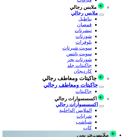
ملابس رجالي
ملابس رجالي
بناطيل
قمصان
تيشرتات
شورتات
بلوفرات
سويت شيرتات
سويت بانتس
شورتات بحر
جاكيتات جلد
كارديجان
جاكيتات ومعاطف رجالي
جاكيتات ومعاطف رجالي
جاكيتات
اكسسسوارات رجالي
اكسسسوارات رجالي
الملابس الداخلية
شرابات
شباشب
كاب
ملابس حريمي