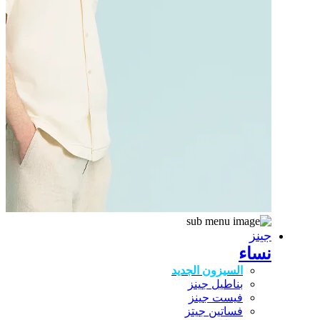
جينز
نساء
السيزون الجديد
بناطيل جينز
فيست جينز
فساتين جيتز