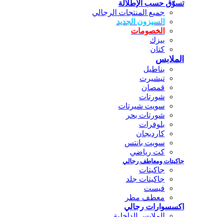
تسوّق حسب الإطلالة
جميع المنتجات الرجالي
السيزون الجديد
الخصومات
بيزك
كتان
الملابس
بناطيل
تيشيرت
قمصان
شورتات
سويت شيرتات
شورتات بحر
بلوفرات
كارديجان
سويت بانتس
كت رياضي
جاكيتات ومعاطف رجالي
جاكيتات
جاكيتات جلد
فيست
معطف مطر
اكسسوارات رجالي
الملابس الداخلية