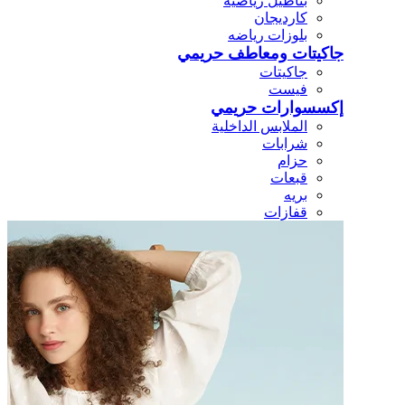
بناطيل رياضيه
كارديجان
بلوزات رياضه
جاكيتات ومعاطف حريمي
جاكيتات
فيست
إكسسوارات حريمي
الملابس الداخلية
شرابات
حزام
قبعات
بريه
قفازات