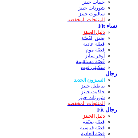
جيبات جينز
شورتات جينز
سالبوت جينز
المنتجات المخفضه
نساء Fit
دليل الجينز
ضيق القَصّة
قَصّة عادية
قَصّة موم
أوفر سايز
قَصّة مستقيمة
سكيني فيت
رجال
السيزون الجديد
بناطيل جينز
جاكيت جينز
شورتات جينز
المنتجات المخفضه
رجال Fit
دليل الجينز
قَصّة ضيّقة
قَصّة قياسية
قصّة العادية