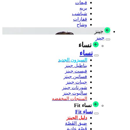
قبعات
بريه
شباشب
قفازات
وشاح
جينز
جينز
نساء
نساء
السيزون الجديد
بناطيل جينز
فيست جينز
فساتين جيتز
جيبات جينز
شورتات جينز
سالبوت جينز
المنتجات المخفضه
نساء Fit
نساء Fit
دليل الجينز
ضيق القَصّة
قَصّة عادية