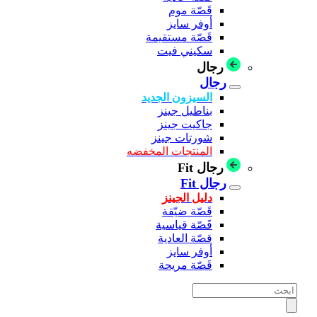
قَصّة موم
أوفر سايز
قَصّة مستقيمة
سكيني فيت
رجال
رجال
السيزون الجديد
بناطيل جينز
جاكيت جينز
شورتات جينز
المنتجات المخفضه
رجال Fit
رجال Fit
دليل الجينز
قَصّة ضيّقة
قَصّة قياسية
قصّة العادية
أوفر سايز
قَصّة مريحة