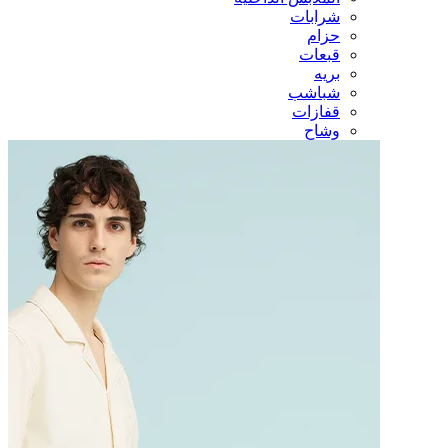
شرابات
حزام
قبعات
بريه
شباشب
قفازات
وشاح