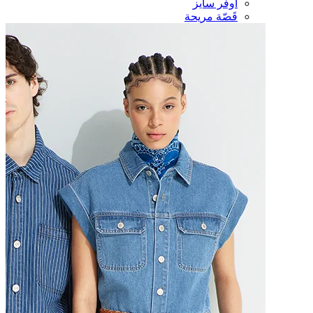
أوفر سايز
قَصّة مريحة