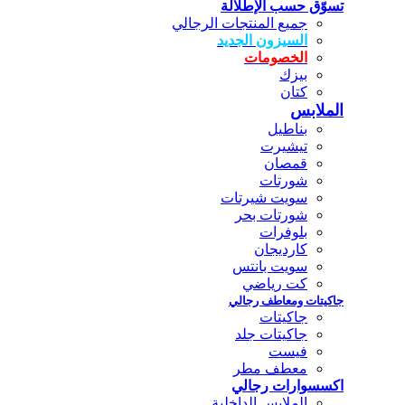
تسوّق حسب الإطلالة
جميع المنتجات الرجالي
السيزون الجديد
الخصومات
بيزك
كتان
الملابس
بناطيل
تيشيرت
قمصان
شورتات
سويت شيرتات
شورتات بحر
بلوفرات
كارديجان
سويت بانتس
كت رياضي
جاكيتات ومعاطف رجالي
جاكيتات
جاكيتات جلد
فيست
معطف مطر
اكسسوارات رجالي
الملابس الداخلية