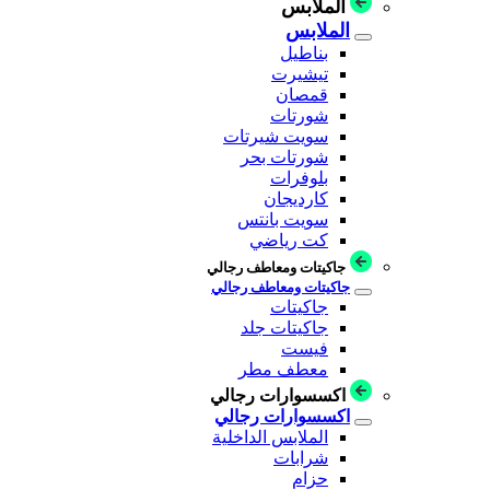
الملابس
الملابس
بناطيل
تيشيرت
قمصان
شورتات
سويت شيرتات
شورتات بحر
بلوفرات
كارديجان
سويت بانتس
كت رياضي
جاكيتات ومعاطف رجالي
جاكيتات ومعاطف رجالي
جاكيتات
جاكيتات جلد
فيست
معطف مطر
اكسسوارات رجالي
اكسسوارات رجالي
الملابس الداخلية
شرابات
حزام