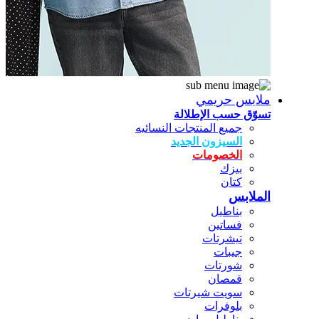
ملابس حريمي
تسوّق حسب الإطلالة
جميع المنتجات النسائيه
السيزون الجديد
الخصومات
بيزك
كتان
الملابس
بناطيل
فساتين
تيشرتات
جيبات
شورتات
قمصان
سويت شيرتات
بلوفرات