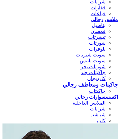
شرابات
قفازات
قباعات
ملابس رجالي
بناطيل
قمصان
تيشرتات
شورتات
بلوفرات
سويت شيرتات
سويت بانتس
شورتات بحر
جاكيتات جلد
كارديجان
جاكيتات ومعاطف رجالي
جاكيتات
اكسسسوارات رجالي
الملابس الداخلية
شرابات
شباشب
كاب