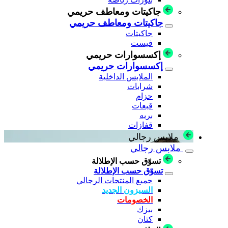
جاكيتات ومعاطف حريمي
جاكيتات ومعاطف حريمي
جاكيتات
فيست
إكسسوارات حريمي
إكسسوارات حريمي
الملابس الداخلية
شرابات
حزام
قبعات
بريه
قفازات
ملابس رجالي
ملابس رجالي
تسوّق حسب الإطلالة
تسوّق حسب الإطلالة
جميع المنتجات الرجالي
السيزون الجديد
الخصومات
بيزك
كتان