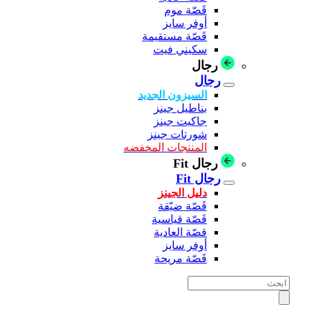
قَصّة موم
أوفر سايز
قَصّة مستقيمة
سكيني فيت
رجال
رجال
السيزون الجديد
بناطيل جينز
جاكيت جينز
شورتات جينز
المنتجات المخفضه
رجال Fit
رجال Fit
دليل الجينز
قَصّة ضيّقة
قَصّة قياسية
قصّة العادية
أوفر سايز
قَصّة مريحة