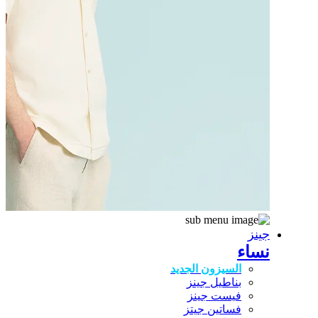
جينز
نساء
السيزون الجديد
بناطيل جينز
فيست جينز
فساتين جيتز