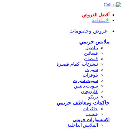
أقضل العروض
الاستدامه
عروض وخصومات
ملابس حريمي
بناطيل
فساتين
قمصان
تيشرتات أكمام قصيرة
شورت
بلوفرات
سويت شيرت
سويت بانتس
كارديجان
تريكو
جاكيتات ومعاطف حريمي
جاكيتات
فيست
إكسسوارات حريمي
الملابس الداخلية