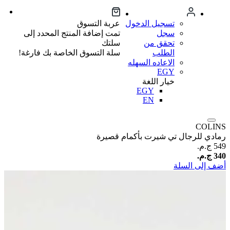
تسجيل الدخول
عربة التسوق
سجل
تمت إضافة المنتج المحدد إلى
تحقق من
سلتك
الطلب
سلة التسوق الخاصة بك فارغة!
الاعاده السهله
EGY
خيار اللغة
EGY
EN
COLINS
رمادي للرجال تي شيرت بأكمام قصيرة
549 ج.م.‏
340 ج.م.‏
أضف إلى السلة