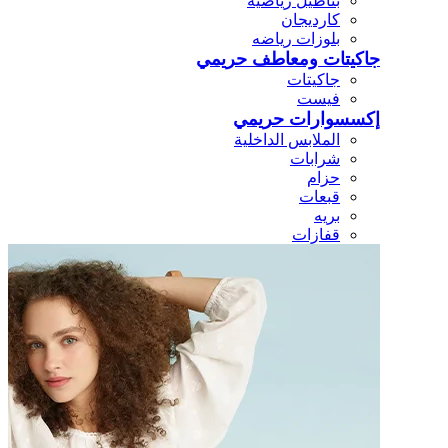
بناطيل رياضيه
كارديجان
بلوزات رياضه
جاكيتات ومعاطف حريمي
جاكيتات
فيست
إكسسوارات حريمي
الملابس الداخلية
شرابات
حزام
قبعات
بريه
قفازات