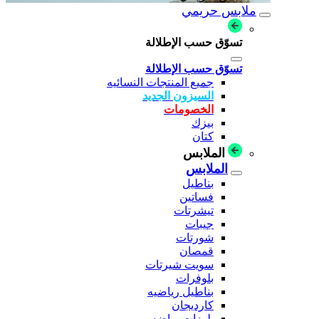
ملابس حريمي
تسوّق حسب الإطلالة
تسوّق حسب الإطلالة
جميع المنتجات النسائيه
السيزون الجديد
الخصومات
بيزك
كتان
الملابس
الملابس
بناطيل
فساتين
تيشرتات
جيبات
شورتات
قمصان
سويت شيرتات
بلوفرات
بناطيل رياضيه
كارديجان
بلوزات رياضه