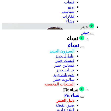
قبعات
بريه
شباشب
قفازات
وشاح
جينز
جينز
نساء
نساء
السيزون الجديد
بناطيل جينز
فيست جينز
فساتين جيتز
جيبات جينز
شورتات جينز
سالبوت جينز
المنتجات المخفضه
نساء Fit
نساء Fit
دليل الجينز
ضيق القَصّة
قَصّة عادية