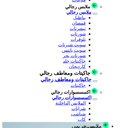
ملابس رجالي
ملابس رجالي
بناطيل
قمصان
تيشرتات
شورتات
بلوفرات
سويت شيرتات
سويت بانتس
شورتات بحر
جاكيتات جلد
كارديجان
جاكيتات ومعاطف رجالي
جاكيتات ومعاطف رجالي
جاكيتات
اكسسسوارات رجالي
اكسسسوارات رجالي
الملابس الداخلية
شرابات
شباشب
كاب
ملابس حريمي