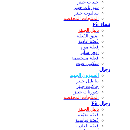
جيبات جينز
شورتات جينز
سالبوت جينز
المنتجات المخفضه
نساء Fit
دليل الجينز
ضيق القَصّة
قَصّة عادية
قَصّة موم
أوفر سايز
قَصّة مستقيمة
سكيني فيت
رجال
السيزون الجديد
بناطيل جينز
جاكيت جينز
شورتات جينز
المنتجات المخفضه
رجال Fit
دليل الجينز
قَصّة ضيّقة
قَصّة قياسية
قصّة العادية