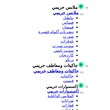
ملابس حريمي
ملابس حريمي
بناطيل
فساتين
قمصان
تيشرتات أكمام قصيرة
شورت
بلوفرات
سويت شيرت
سويت بانتس
كارديجان
تريكو
جاكيتات ومعاطف حريمي
جاكيتات ومعاطف حريمي
جاكيتات
فيست
إكسسوارات حريمي
إكسسوارات حريمي
الملابس الداخلية
شرابات
قفازات
قباعات