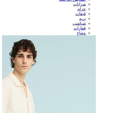
شرابات
حزام
قبعات
بريه
شباشب
قفازات
وشاح