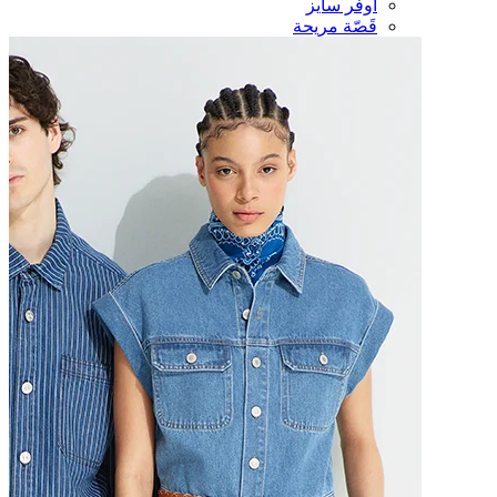
أوفر سايز
قَصّة مريحة