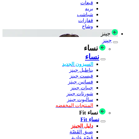
قبعات
بريه
شباشب
قفازات
وشاح
جينز
جينز
نساء
نساء
السيزون الجديد
بناطيل جينز
فيست جينز
فساتين جيتز
جيبات جينز
شورتات جينز
سالبوت جينز
المنتجات المخفضه
نساء Fit
نساء Fit
دليل الجينز
ضيق القَصّة
قَصّة عادية