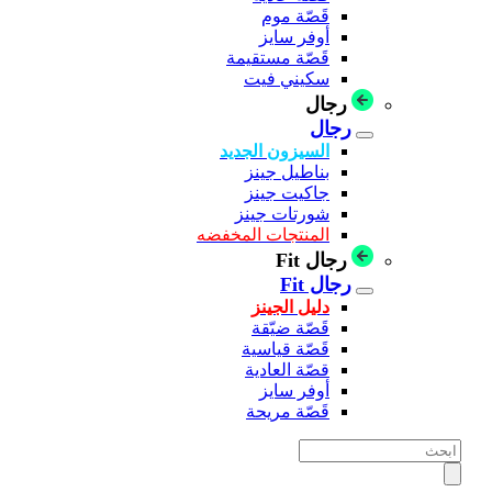
قَصّة موم
أوفر سايز
قَصّة مستقيمة
سكيني فيت
رجال
رجال
السيزون الجديد
بناطيل جينز
جاكيت جينز
شورتات جينز
المنتجات المخفضه
رجال Fit
رجال Fit
دليل الجينز
قَصّة ضيّقة
قَصّة قياسية
قصّة العادية
أوفر سايز
قَصّة مريحة