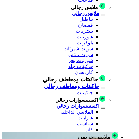
ملابس رجالي
ملابس رجالي
بناطيل
قمصان
تيشرتات
شورتات
بلوفرات
سويت شيرتات
سويت بانتس
شورتات بحر
جاكيتات جلد
كارديجان
جاكيتات ومعاطف رجالي
جاكيتات ومعاطف رجالي
جاكيتات
اكسسسوارات رجالي
اكسسسوارات رجالي
الملابس الداخلية
شرابات
شباشب
كاب
ملابس حريمي