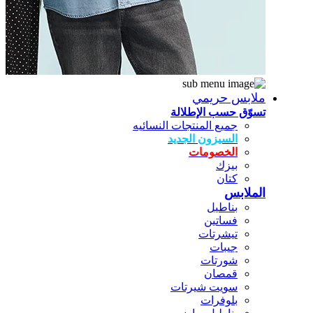
ملابس حريمي
تسوّق حسب الإطلالة
جميع المنتجات النسائيه
السيزون الجديد
الخصومات
بيزك
كتان
الملابس
بناطيل
فساتين
تيشرتات
جيبات
شورتات
قمصان
سويت شيرتات
بلوفرات