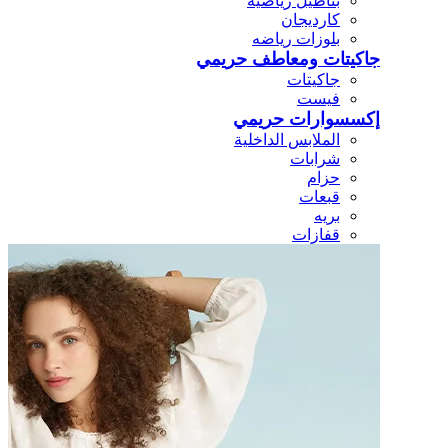
بناطيل رياضيه
كارديجان
بلوزات رياضه
جاكيتات ومعاطف حريمي
جاكيتات
فيست
إكسسوارات حريمي
الملابس الداخلية
شرابات
حزام
قبعات
بريه
قفازات