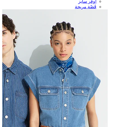
أوفر سايز
قَصّة مريحة