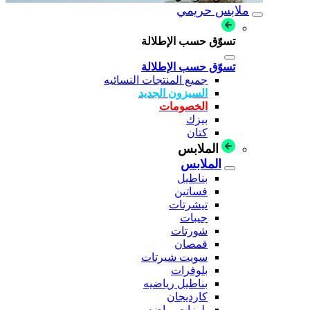
ملابس حريمي
تسوّق حسب الإطلالة
تسوّق حسب الإطلالة
جميع المنتجات النسائيه
السيزون الجديد
الخصومات
بيزك
كتان
الملابس
الملابس
بناطيل
فساتين
تيشرتات
جيبات
شورتات
قمصان
سويت شيرتات
بلوفرات
بناطيل رياضيه
كارديجان
بلوزات رياضه