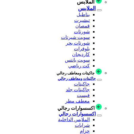
الملابس
الملابس
بناطيل
تيشيرت
قمصان
شورتات
سويت شيرتات
شورتات بحر
بلوفرات
كارديجان
سويت بانتس
كت رياضي
جاكيتات ومعاطف رجالي
جاكيتات ومعاطف رجالي
جاكيتات
جاكيتات جلد
فيست
معطف مطر
اكسسوارات رجالي
اكسسوارات رجالي
الملابس الداخلية
شرابات
حزام