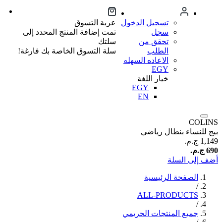
تسجيل الدخول
عربة التسوق
سجل
تمت إضافة المنتج المحدد إلى
تحقق من
سلتك
الطلب
سلة التسوق الخاصة بك فارغة!
الاعاده السهله
EGY
خيار اللغة
EGY
EN
COLINS
بيج للنساء بنطال رياضي
1,149 ج.م.‏
690 ج.م.‏
أضف إلى السلة
الصفحة الرئيسية
/
ALL-PRODUCTS
/
جميع المنتجات الحريمي