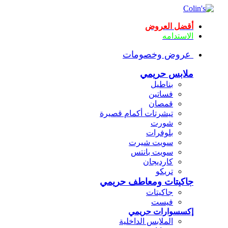
أقضل العروض
الاستدامه
عروض وخصومات
ملابس حريمي
بناطيل
فساتين
قمصان
تيشرتات أكمام قصيرة
شورت
بلوفرات
سويت شيرت
سويت بانتس
كارديجان
تريكو
جاكيتات ومعاطف حريمي
جاكيتات
فيست
إكسسوارات حريمي
الملابس الداخلية