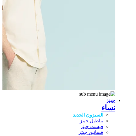
جينز
نساء
السيزون الجديد
بناطيل جينز
فيست جينز
فساتين جيتز