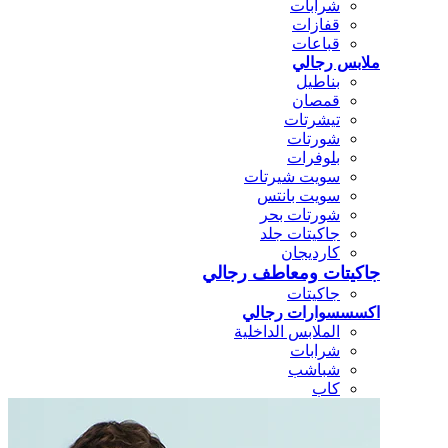
شرابات
قفازات
قباعات
ملابس رجالي
بناطيل
قمصان
تيشرتات
شورتات
بلوفرات
سويت شيرتات
سويت بانتس
شورتات بحر
جاكيتات جلد
كارديجان
جاكيتات ومعاطف رجالي
جاكيتات
اكسسسوارات رجالي
الملابس الداخلية
شرابات
شباشب
كاب