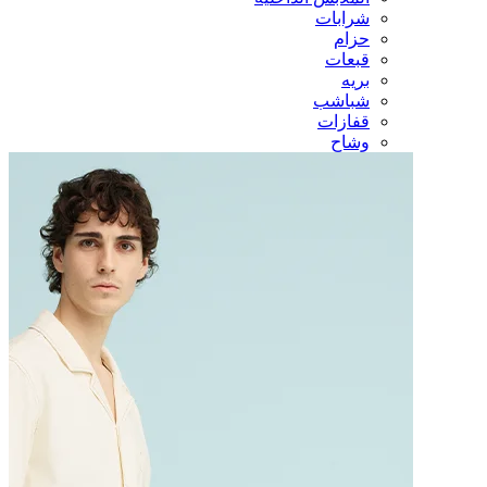
شرابات
حزام
قبعات
بريه
شباشب
قفازات
وشاح