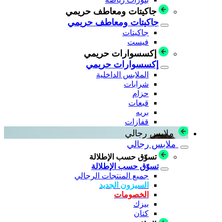
جاكيتات ومعاطف حريمي
جاكيتات ومعاطف حريمي
جاكيتات
فيست
إكسسوارات حريمي
إكسسوارات حريمي
الملابس الداخلية
شرابات
حزام
قبعات
بريه
قفازات
ملابس رجالي
ملابس رجالي
تسوّق حسب الإطلالة
تسوّق حسب الإطلالة
جميع المنتجات الرجالي
السيزون الجديد
الخصومات
بيزك
كتان