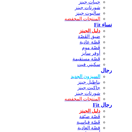
جيبات جينز
شورتات جينز
سالبوت جينز
المنتجات المخفضه
نساء Fit
دليل الجينز
ضيق القَصّة
قَصّة عادية
قَصّة موم
أوفر سايز
قَصّة مستقيمة
سكيني فيت
رجال
السيزون الجديد
بناطيل جينز
جاكيت جينز
شورتات جينز
المنتجات المخفضه
رجال Fit
دليل الجينز
قَصّة ضيّقة
قَصّة قياسية
قصّة العادية