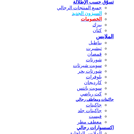
تسوّق حسب الإطلالة
جميع المنتجات الرجالي
السيزون الجديد
الخصومات
بيزك
كتان
الملابس
بناطيل
تيشيرت
قمصان
شورتات
سويت شيرتات
شورتات بحر
بلوفرات
كارديجان
سويت بانتس
كت رياضي
جاكيتات ومعاطف رجالي
جاكيتات
جاكيتات جلد
فيست
معطف مطر
اكسسوارات رجالي
الملابس الداخلية