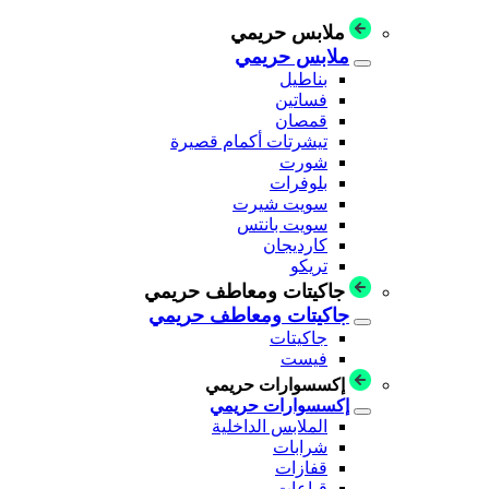
ملابس حريمي
ملابس حريمي
بناطيل
فساتين
قمصان
تيشرتات أكمام قصيرة
شورت
بلوفرات
سويت شيرت
سويت بانتس
كارديجان
تريكو
جاكيتات ومعاطف حريمي
جاكيتات ومعاطف حريمي
جاكيتات
فيست
إكسسوارات حريمي
إكسسوارات حريمي
الملابس الداخلية
شرابات
قفازات
قباعات