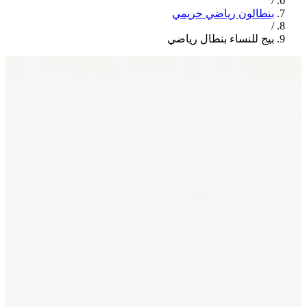
/
بنطالون رياضي حريمي
/
بيج للنساء بنطال رياضي