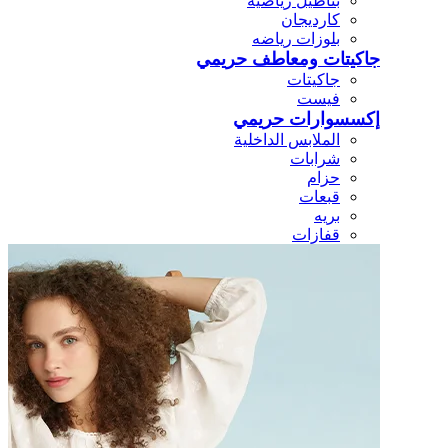
بناطيل رياضيه
كارديجان
بلوزات رياضه
جاكيتات ومعاطف حريمي
جاكيتات
فيست
إكسسوارات حريمي
الملابس الداخلية
شرابات
حزام
قبعات
بريه
قفازات