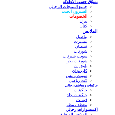
تسوّق حسب الإطلالة
جميع المنتجات الرجالي
السيزون الجديد
الخصومات
بيزك
كتان
الملابس
بناطيل
تيشيرت
قمصان
شورتات
سويت شيرتات
شورتات بحر
بلوفرات
كارديجان
سويت بانتس
كت رياضي
جاكيتات ومعاطف رجالي
جاكيتات
جاكيتات جلد
فيست
معطف مطر
اكسسوارات رجالي
الملابس الداخلية