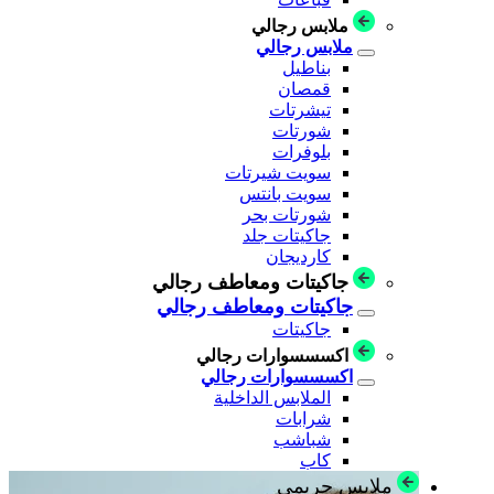
ملابس رجالي
ملابس رجالي
بناطيل
قمصان
تيشرتات
شورتات
بلوفرات
سويت شيرتات
سويت بانتس
شورتات بحر
جاكيتات جلد
كارديجان
جاكيتات ومعاطف رجالي
جاكيتات ومعاطف رجالي
جاكيتات
اكسسسوارات رجالي
اكسسسوارات رجالي
الملابس الداخلية
شرابات
شباشب
كاب
ملابس حريمي