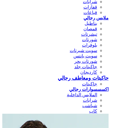
شرابات
قفازات
قباعات
ملابس رجالي
بناطيل
قمصان
تيشرتات
شورتات
بلوفرات
سويت شيرتات
سويت بانتس
شورتات بحر
جاكيتات جلد
كارديجان
جاكيتات ومعاطف رجالي
جاكيتات
اكسسسوارات رجالي
الملابس الداخلية
شرابات
شباشب
كاب