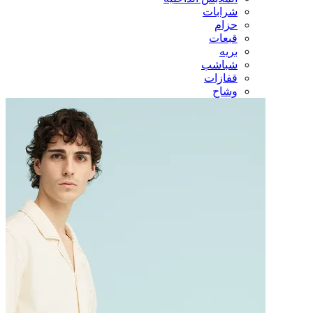
شرابات
حزام
قبعات
بريه
شباشب
قفازات
وشاح