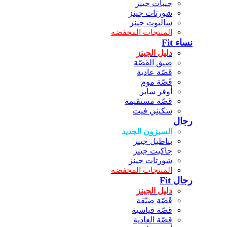
جيبات جينز
شورتات جينز
سالبوت جينز
المنتجات المخفضه
نساء Fit
دليل الجينز
ضيق القَصّة
قَصّة عادية
قَصّة موم
أوفر سايز
قَصّة مستقيمة
سكيني فيت
رجال
السيزون الجديد
بناطيل جينز
جاكيت جينز
شورتات جينز
المنتجات المخفضه
رجال Fit
دليل الجينز
قَصّة ضيّقة
قَصّة قياسية
قصّة العادية