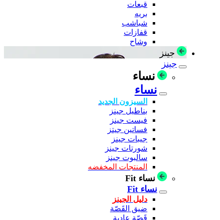
قبعات
بريه
شباشب
قفازات
وشاح
جينز
جينز
نساء
نساء
السيزون الجديد
بناطيل جينز
فيست جينز
فساتين جيتز
جيبات جينز
شورتات جينز
سالبوت جينز
المنتجات المخفضه
نساء Fit
نساء Fit
دليل الجينز
ضيق القَصّة
قَصّة عادية