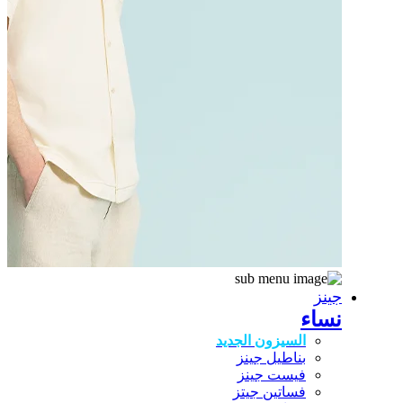
جينز
نساء
السيزون الجديد
بناطيل جينز
فيست جينز
فساتين جيتز