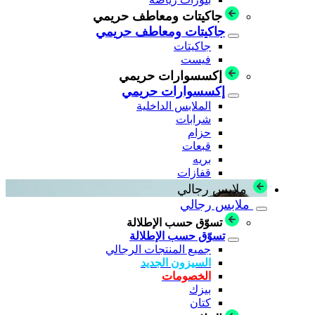
جاكيتات ومعاطف حريمي
جاكيتات ومعاطف حريمي
جاكيتات
فيست
إكسسوارات حريمي
إكسسوارات حريمي
الملابس الداخلية
شرابات
حزام
قبعات
بريه
قفازات
ملابس رجالي
ملابس رجالي
تسوّق حسب الإطلالة
تسوّق حسب الإطلالة
جميع المنتجات الرجالي
السيزون الجديد
الخصومات
بيزك
كتان