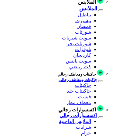
الملابس
الملابس
بناطيل
تيشيرت
قمصان
شورتات
سويت شيرتات
شورتات بحر
بلوفرات
كارديجان
سويت بانتس
كت رياضي
جاكيتات ومعاطف رجالي
جاكيتات ومعاطف رجالي
جاكيتات
جاكيتات جلد
فيست
معطف مطر
اكسسوارات رجالي
اكسسوارات رجالي
الملابس الداخلية
شرابات
حزام