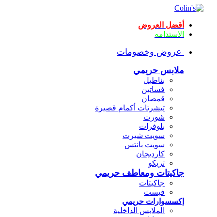
أقضل العروض
الاستدامه
عروض وخصومات
ملابس حريمي
بناطيل
فساتين
قمصان
تيشرتات أكمام قصيرة
شورت
بلوفرات
سويت شيرت
سويت بانتس
كارديجان
تريكو
جاكيتات ومعاطف حريمي
جاكيتات
فيست
إكسسوارات حريمي
الملابس الداخلية