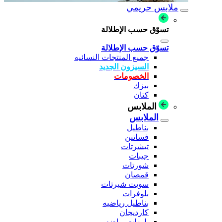
ملابس حريمي
تسوّق حسب الإطلالة
تسوّق حسب الإطلالة
جميع المنتجات النسائيه
السيزون الجديد
الخصومات
بيزك
كتان
الملابس
الملابس
بناطيل
فساتين
تيشرتات
جيبات
شورتات
قمصان
سويت شيرتات
بلوفرات
بناطيل رياضيه
كارديجان
بلوزات رياضه