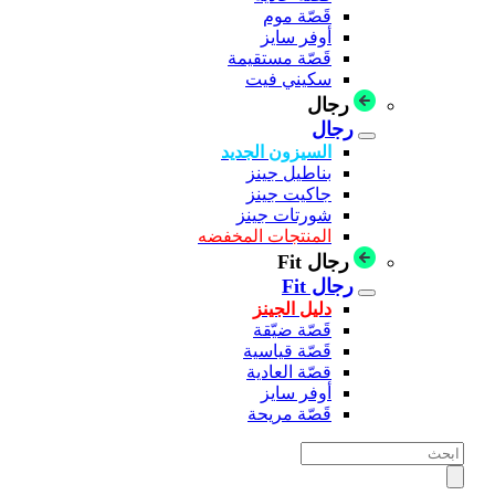
قَصّة موم
أوفر سايز
قَصّة مستقيمة
سكيني فيت
رجال
رجال
السيزون الجديد
بناطيل جينز
جاكيت جينز
شورتات جينز
المنتجات المخفضه
رجال Fit
رجال Fit
دليل الجينز
قَصّة ضيّقة
قَصّة قياسية
قصّة العادية
أوفر سايز
قَصّة مريحة