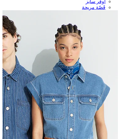
أوفر سايز
قَصّة مريحة