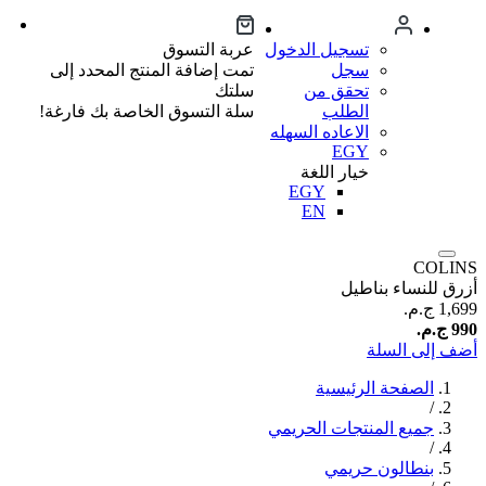
تسجيل الدخول
عربة التسوق
سجل
تمت إضافة المنتج المحدد إلى
تحقق من
سلتك
الطلب
سلة التسوق الخاصة بك فارغة!
الاعاده السهله
EGY
خيار اللغة
EGY
EN
COLINS
أزرق للنساء بناطيل
1,699 ج.م.‏
990 ج.م.‏
أضف إلى السلة
الصفحة الرئيسية
/
جميع المنتجات الحريمي
/
بنطالون حريمي