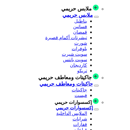
ملابس حريمي
ملابس حريمي
بناطيل
فساتين
قمصان
تيشرتات أكمام قصيرة
شورت
بلوفرات
سويت شيرت
سويت بانتس
كارديجان
تريكو
جاكيتات ومعاطف حريمي
جاكيتات ومعاطف حريمي
جاكيتات
فيست
إكسسوارات حريمي
إكسسوارات حريمي
الملابس الداخلية
شرابات
قفازات
قباعات