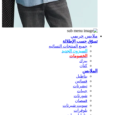
ملابس حريمي
تسوّق حسب الإطلالة
جميع المنتجات النسائيه
السيزون الجديد
الخصومات
بيزك
كتان
الملابس
بناطيل
فساتين
تيشرتات
جيبات
شورتات
قمصان
سويت شيرتات
بلوفرات