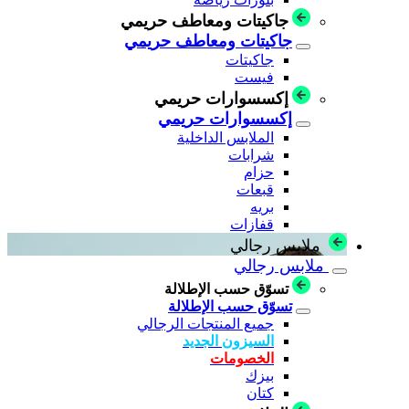
جاكيتات ومعاطف حريمي
جاكيتات ومعاطف حريمي
جاكيتات
فيست
إكسسوارات حريمي
إكسسوارات حريمي
الملابس الداخلية
شرابات
حزام
قبعات
بريه
قفازات
ملابس رجالي
ملابس رجالي
تسوّق حسب الإطلالة
تسوّق حسب الإطلالة
جميع المنتجات الرجالي
السيزون الجديد
الخصومات
بيزك
كتان