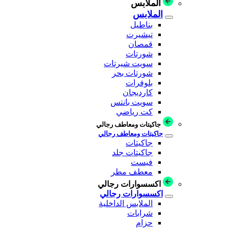
الملابس
الملابس
بناطيل
تيشيرت
قمصان
شورتات
سويت شيرتات
شورتات بحر
بلوفرات
كارديجان
سويت بانتس
كت رياضي
جاكيتات ومعاطف رجالي
جاكيتات ومعاطف رجالي
جاكيتات
جاكيتات جلد
فيست
معطف مطر
اكسسوارات رجالي
اكسسوارات رجالي
الملابس الداخلية
شرابات
حزام