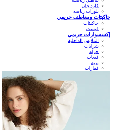
بناطيل رياضيه
كارديجان
بلوزات رياضه
جاكيتات ومعاطف حريمي
جاكيتات
فيست
إكسسوارات حريمي
الملابس الداخلية
شرابات
حزام
قبعات
بريه
قفازات