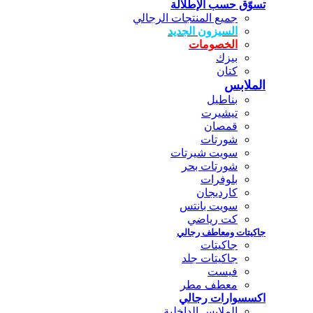
تسوّق حسب الإطلالة
جميع المنتجات الرجالي
السيزون الجديد
الخصومات
بيزك
كتان
الملابس
بناطيل
تيشيرت
قمصان
شورتات
سويت شيرتات
شورتات بحر
بلوفرات
كارديجان
سويت بانتس
كت رياضي
جاكيتات ومعاطف رجالي
جاكيتات
جاكيتات جلد
فيست
معطف مطر
اكسسوارات رجالي
الملابس الداخلية