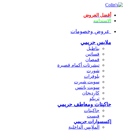
أقضل العروض
الاستدامه
عروض وخصومات
ملابس حريمي
بناطيل
فساتين
قمصان
تيشرتات أكمام قصيرة
شورت
بلوفرات
سويت شيرت
سويت بانتس
كارديجان
تريكو
جاكيتات ومعاطف حريمي
جاكيتات
فيست
إكسسوارات حريمي
الملابس الداخلية