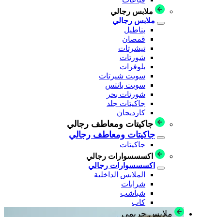
ملابس رجالي
ملابس رجالي
بناطيل
قمصان
تيشرتات
شورتات
بلوفرات
سويت شيرتات
سويت بانتس
شورتات بحر
جاكيتات جلد
كارديجان
جاكيتات ومعاطف رجالي
جاكيتات ومعاطف رجالي
جاكيتات
اكسسسوارات رجالي
اكسسسوارات رجالي
الملابس الداخلية
شرابات
شباشب
كاب
ملابس حريمي