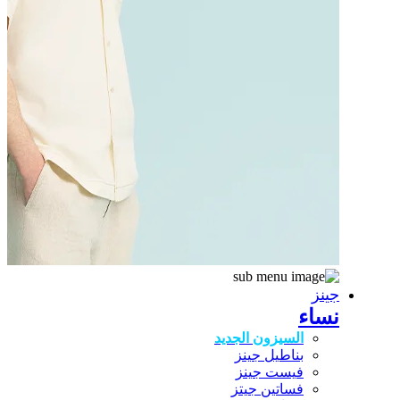
جينز
نساء
السيزون الجديد
بناطيل جينز
فيست جينز
فساتين جيتز