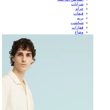
شرابات
حزام
قبعات
بريه
شباشب
قفازات
وشاح