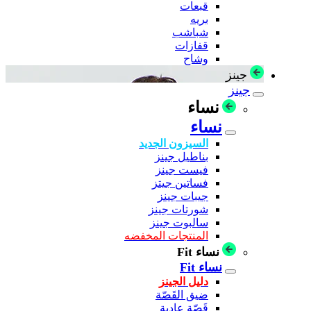
قبعات
بريه
شباشب
قفازات
وشاح
جينز
جينز
نساء
نساء
السيزون الجديد
بناطيل جينز
فيست جينز
فساتين جيتز
جيبات جينز
شورتات جينز
سالبوت جينز
المنتجات المخفضه
نساء Fit
نساء Fit
دليل الجينز
ضيق القَصّة
قَصّة عادية