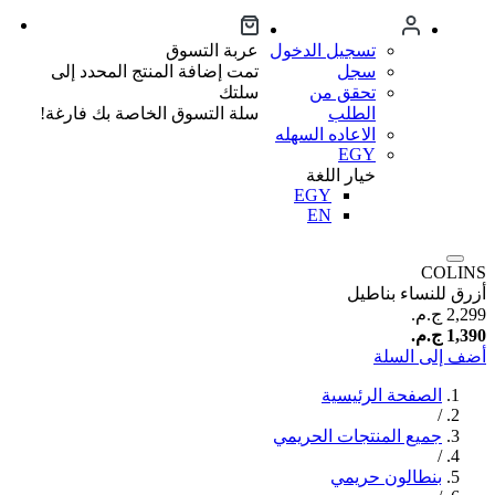
تسجيل الدخول
عربة التسوق
سجل
تمت إضافة المنتج المحدد إلى
تحقق من
سلتك
الطلب
سلة التسوق الخاصة بك فارغة!
الاعاده السهله
EGY
خيار اللغة
EGY
EN
COLINS
أزرق للنساء بناطيل
2,299 ج.م.‏
1,390 ج.م.‏
أضف إلى السلة
الصفحة الرئيسية
/
جميع المنتجات الحريمي
/
بنطالون حريمي