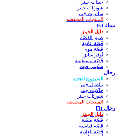
جيبات جينز
شورتات جينز
سالبوت جينز
المنتجات المخفضه
نساء Fit
دليل الجينز
ضيق القَصّة
قَصّة عادية
قَصّة موم
أوفر سايز
قَصّة مستقيمة
سكيني فيت
رجال
السيزون الجديد
بناطيل جينز
جاكيت جينز
شورتات جينز
المنتجات المخفضه
رجال Fit
دليل الجينز
قَصّة ضيّقة
قَصّة قياسية
قصّة العادية