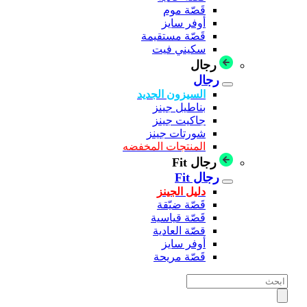
قَصّة موم
أوفر سايز
قَصّة مستقيمة
سكيني فيت
رجال
رجال
السيزون الجديد
بناطيل جينز
جاكيت جينز
شورتات جينز
المنتجات المخفضه
رجال Fit
رجال Fit
دليل الجينز
قَصّة ضيّقة
قَصّة قياسية
قصّة العادية
أوفر سايز
قَصّة مريحة