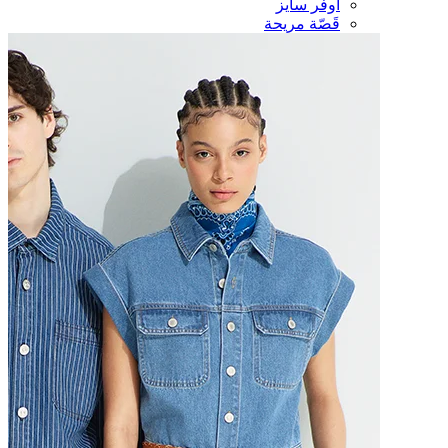
أوفر سايز
قَصّة مريحة