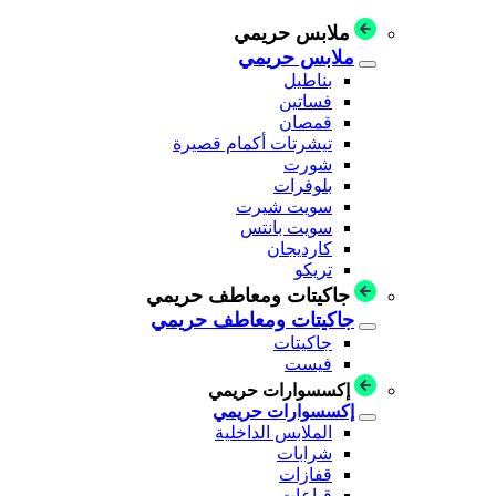
ملابس حريمي
ملابس حريمي
بناطيل
فساتين
قمصان
تيشرتات أكمام قصيرة
شورت
بلوفرات
سويت شيرت
سويت بانتس
كارديجان
تريكو
جاكيتات ومعاطف حريمي
جاكيتات ومعاطف حريمي
جاكيتات
فيست
إكسسوارات حريمي
إكسسوارات حريمي
الملابس الداخلية
شرابات
قفازات
قباعات