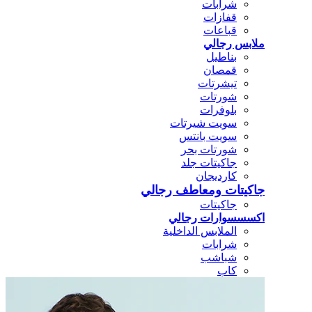
شرابات
قفازات
قباعات
ملابس رجالي
بناطيل
قمصان
تيشرتات
شورتات
بلوفرات
سويت شيرتات
سويت بانتس
شورتات بحر
جاكيتات جلد
كارديجان
جاكيتات ومعاطف رجالي
جاكيتات
اكسسسوارات رجالي
الملابس الداخلية
شرابات
شباشب
كاب