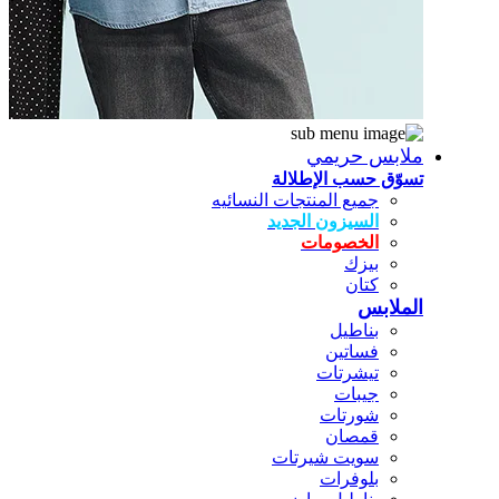
ملابس حريمي
تسوّق حسب الإطلالة
جميع المنتجات النسائيه
السيزون الجديد
الخصومات
بيزك
كتان
الملابس
بناطيل
فساتين
تيشرتات
جيبات
شورتات
قمصان
سويت شيرتات
بلوفرات