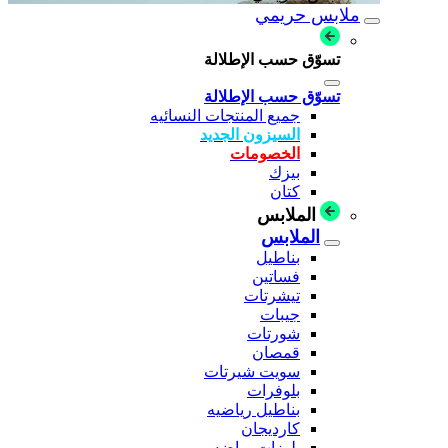
ملابس حريمي
تسوّق حسب الإطلالة
تسوّق حسب الإطلالة
جميع المنتجات النسائيه
السيزون الجديد
الخصومات
بيزك
كتان
الملابس
الملابس
بناطيل
فساتين
تيشرتات
جيبات
شورتات
قمصان
سويت شيرتات
بلوفرات
بناطيل رياضيه
كارديجان
بلوزات رياضه