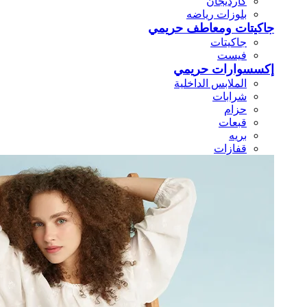
كارديجان
بلوزات رياضه
جاكيتات ومعاطف حريمي
جاكيتات
فيست
إكسسوارات حريمي
الملابس الداخلية
شرابات
حزام
قبعات
بريه
قفازات