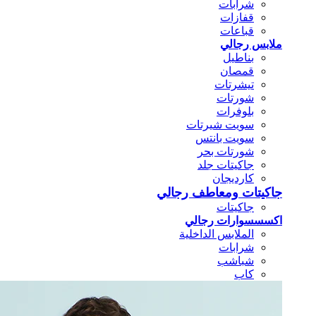
شرابات
قفازات
قباعات
ملابس رجالي
بناطيل
قمصان
تيشرتات
شورتات
بلوفرات
سويت شيرتات
سويت بانتس
شورتات بحر
جاكيتات جلد
كارديجان
جاكيتات ومعاطف رجالي
جاكيتات
اكسسسوارات رجالي
الملابس الداخلية
شرابات
شباشب
كاب