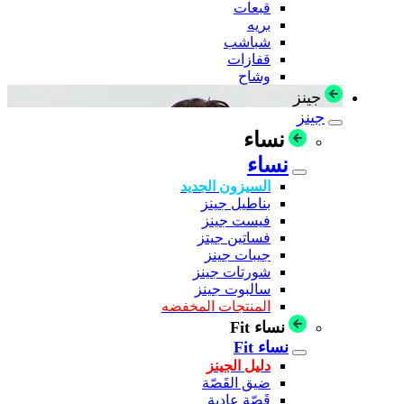
قبعات
بريه
شباشب
قفازات
وشاح
جينز
جينز
نساء
نساء
السيزون الجديد
بناطيل جينز
فيست جينز
فساتين جيتز
جيبات جينز
شورتات جينز
سالبوت جينز
المنتجات المخفضه
نساء Fit
نساء Fit
دليل الجينز
ضيق القَصّة
قَصّة عادية