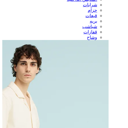
شرابات
حزام
قبعات
بريه
شباشب
قفازات
وشاح