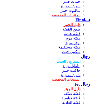
جيبات جينز
شورتات جينز
سالبوت جينز
المنتجات المخفضه
نساء Fit
دليل الجينز
ضيق القَصّة
قَصّة عادية
قَصّة موم
أوفر سايز
قَصّة مستقيمة
سكيني فيت
رجال
السيزون الجديد
بناطيل جينز
جاكيت جينز
شورتات جينز
المنتجات المخفضه
رجال Fit
دليل الجينز
قَصّة ضيّقة
قَصّة قياسية
قصّة العادية