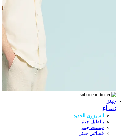
جينز
نساء
السيزون الجديد
بناطيل جينز
فيست جينز
فساتين جيتز