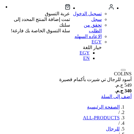
تسجيل الدخول
عربة التسوق
سجل
تمت إضافة المنتج المحدد إلى
تحقق من
سلتك
الطلب
سلة التسوق الخاصة بك فارغة!
الاعاده السهله
EGY
خيار اللغة
EGY
EN
COLINS
أسود للرجال تي شيرت بأكمام قصيرة
549 ج.م.‏
340 ج.م.‏
أضف إلى السلة
الصفحة الرئيسية
/
ALL-PRODUCTS
/
للرجال