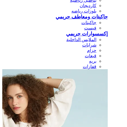
بناطيل رياضيه
كارديجان
بلوزات رياضه
جاكيتات ومعاطف حريمي
جاكيتات
فيست
إكسسوارات حريمي
الملابس الداخلية
شرابات
حزام
قبعات
بريه
قفازات