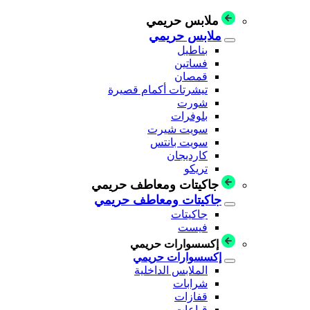
ملابس حريمي
ملابس حريمي
بناطيل
فساتين
قمصان
تيشرتات أكمام قصيرة
شورت
بلوفرات
سويت شيرت
سويت بانتس
كارديجان
تريكو
جاكيتات ومعاطف حريمي
جاكيتات ومعاطف حريمي
جاكيتات
فيست
إكسسوارات حريمي
إكسسوارات حريمي
الملابس الداخلية
شرابات
قفازات
قباعات