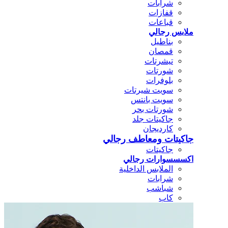
شرابات
قفازات
قباعات
ملابس رجالي
بناطيل
قمصان
تيشرتات
شورتات
بلوفرات
سويت شيرتات
سويت بانتس
شورتات بحر
جاكيتات جلد
كارديجان
جاكيتات ومعاطف رجالي
جاكيتات
اكسسسوارات رجالي
الملابس الداخلية
شرابات
شباشب
كاب