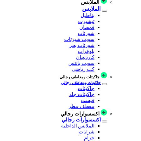
الملابس
الملابس
بناطيل
تيشيرت
قمصان
شورتات
سويت شيرتات
شورتات بحر
بلوفرات
كارديجان
سويت بانتس
كت رياضي
جاكيتات ومعاطف رجالي
جاكيتات ومعاطف رجالي
جاكيتات
جاكيتات جلد
فيست
معطف مطر
اكسسوارات رجالي
اكسسوارات رجالي
الملابس الداخلية
شرابات
حزام