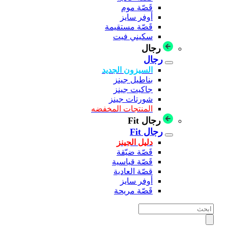
قَصّة موم
أوفر سايز
قَصّة مستقيمة
سكيني فيت
رجال
رجال
السيزون الجديد
بناطيل جينز
جاكيت جينز
شورتات جينز
المنتجات المخفضه
رجال Fit
رجال Fit
دليل الجينز
قَصّة ضيّقة
قَصّة قياسية
قصّة العادية
أوفر سايز
قَصّة مريحة