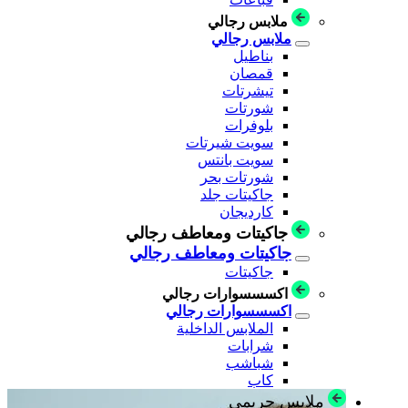
ملابس رجالي
ملابس رجالي
بناطيل
قمصان
تيشرتات
شورتات
بلوفرات
سويت شيرتات
سويت بانتس
شورتات بحر
جاكيتات جلد
كارديجان
جاكيتات ومعاطف رجالي
جاكيتات ومعاطف رجالي
جاكيتات
اكسسسوارات رجالي
اكسسسوارات رجالي
الملابس الداخلية
شرابات
شباشب
كاب
ملابس حريمي