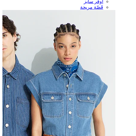
أوفر سايز
قَصّة مريحة