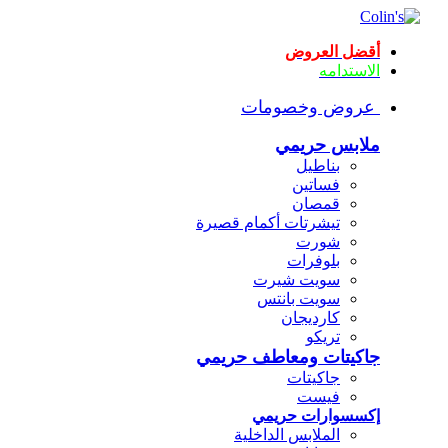
أقضل العروض
الاستدامه
عروض وخصومات
ملابس حريمي
بناطيل
فساتين
قمصان
تيشرتات أكمام قصيرة
شورت
بلوفرات
سويت شيرت
سويت بانتس
كارديجان
تريكو
جاكيتات ومعاطف حريمي
جاكيتات
فيست
إكسسوارات حريمي
الملابس الداخلية