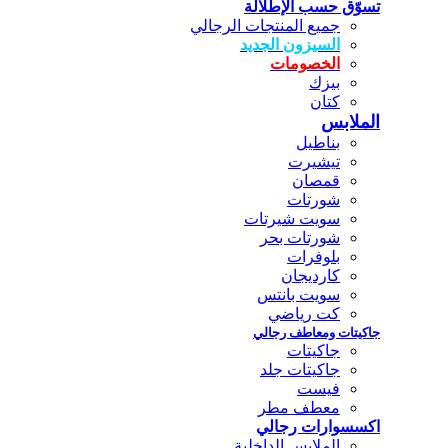
تسوّق حسب الإطلالة
جميع المنتجات الرجالي
السيزون الجديد
الخصومات
بيزك
كتان
الملابس
بناطيل
تيشيرت
قمصان
شورتات
سويت شيرتات
شورتات بحر
بلوفرات
كارديجان
سويت بانتس
كت رياضي
جاكيتات ومعاطف رجالي
جاكيتات
جاكيتات جلد
فيست
معطف مطر
اكسسوارات رجالي
الملابس الداخلية