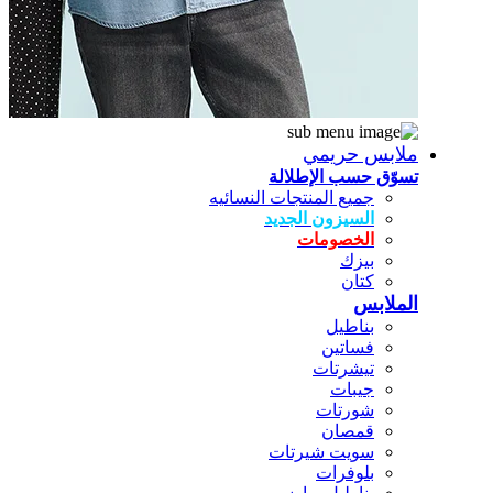
ملابس حريمي
تسوّق حسب الإطلالة
جميع المنتجات النسائيه
السيزون الجديد
الخصومات
بيزك
كتان
الملابس
بناطيل
فساتين
تيشرتات
جيبات
شورتات
قمصان
سويت شيرتات
بلوفرات