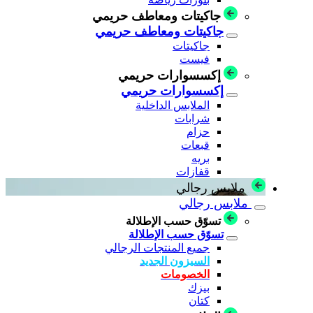
جاكيتات ومعاطف حريمي
جاكيتات ومعاطف حريمي
جاكيتات
فيست
إكسسوارات حريمي
إكسسوارات حريمي
الملابس الداخلية
شرابات
حزام
قبعات
بريه
قفازات
ملابس رجالي
ملابس رجالي
تسوّق حسب الإطلالة
تسوّق حسب الإطلالة
جميع المنتجات الرجالي
السيزون الجديد
الخصومات
بيزك
كتان