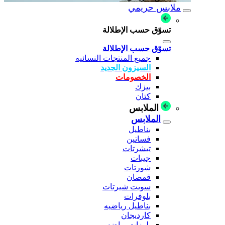
ملابس حريمي
تسوّق حسب الإطلالة
تسوّق حسب الإطلالة
جميع المنتجات النسائيه
السيزون الجديد
الخصومات
بيزك
كتان
الملابس
الملابس
بناطيل
فساتين
تيشرتات
جيبات
شورتات
قمصان
سويت شيرتات
بلوفرات
بناطيل رياضيه
كارديجان
بلوزات رياضه