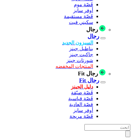
قَصّة موم
أوفر سايز
قَصّة مستقيمة
سكيني فيت
رجال
رجال
السيزون الجديد
بناطيل جينز
جاكيت جينز
شورتات جينز
المنتجات المخفضه
رجال Fit
رجال Fit
دليل الجينز
قَصّة ضيّقة
قَصّة قياسية
قصّة العادية
أوفر سايز
قَصّة مريحة