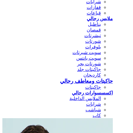
شرابات
قفازات
قباعات
ملابس رجالي
بناطيل
قمصان
تيشرتات
شورتات
بلوفرات
سويت شيرتات
سويت بانتس
شورتات بحر
جاكيتات جلد
كارديجان
جاكيتات ومعاطف رجالي
جاكيتات
اكسسسوارات رجالي
الملابس الداخلية
شرابات
شباشب
كاب