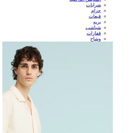
شرابات
حزام
قبعات
بريه
شباشب
قفازات
وشاح