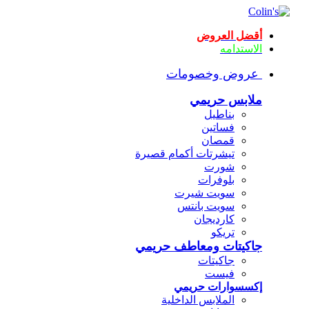
أقضل العروض
الاستدامه
عروض وخصومات
ملابس حريمي
بناطيل
فساتين
قمصان
تيشرتات أكمام قصيرة
شورت
بلوفرات
سويت شيرت
سويت بانتس
كارديجان
تريكو
جاكيتات ومعاطف حريمي
جاكيتات
فيست
إكسسوارات حريمي
الملابس الداخلية