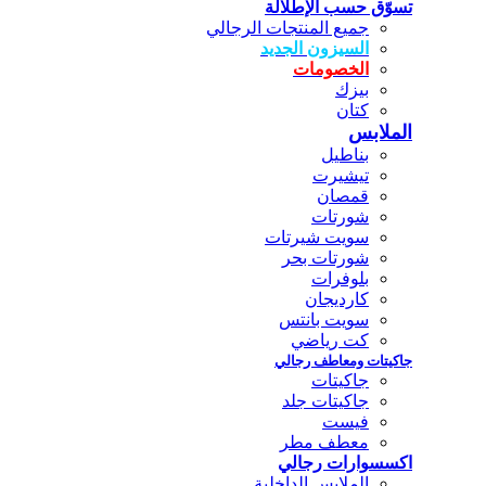
تسوّق حسب الإطلالة
جميع المنتجات الرجالي
السيزون الجديد
الخصومات
بيزك
كتان
الملابس
بناطيل
تيشيرت
قمصان
شورتات
سويت شيرتات
شورتات بحر
بلوفرات
كارديجان
سويت بانتس
كت رياضي
جاكيتات ومعاطف رجالي
جاكيتات
جاكيتات جلد
فيست
معطف مطر
اكسسوارات رجالي
الملابس الداخلية