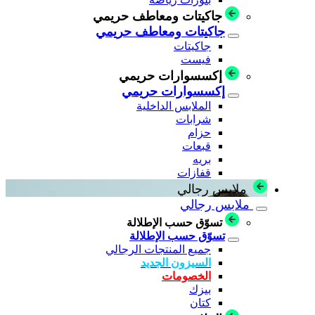
جاكيتات ومعاطف حريمي
جاكيتات ومعاطف حريمي
جاكيتات
فيست
إكسسوارات حريمي
إكسسوارات حريمي
الملابس الداخلية
شرابات
حزام
قبعات
بريه
قفازات
ملابس رجالي
ملابس رجالي
تسوّق حسب الإطلالة
تسوّق حسب الإطلالة
جميع المنتجات الرجالي
السيزون الجديد
الخصومات
بيزك
كتان