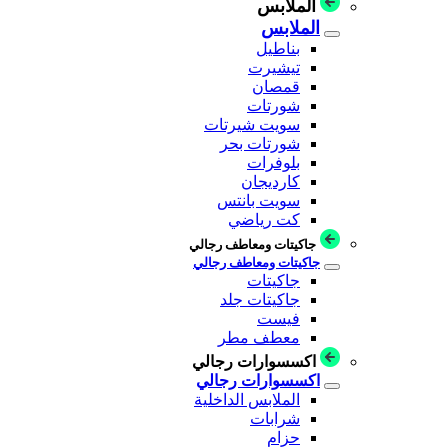
الملابس
الملابس
بناطيل
تيشيرت
قمصان
شورتات
سويت شيرتات
شورتات بحر
بلوفرات
كارديجان
سويت بانتس
كت رياضي
جاكيتات ومعاطف رجالي
جاكيتات ومعاطف رجالي
جاكيتات
جاكيتات جلد
فيست
معطف مطر
اكسسوارات رجالي
اكسسوارات رجالي
الملابس الداخلية
شرابات
حزام