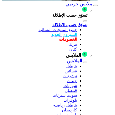
ملابس حريمي
تسوّق حسب الإطلالة
تسوّق حسب الإطلالة
جميع المنتجات النسائيه
السيزون الجديد
الخصومات
بيزك
كتان
الملابس
الملابس
بناطيل
فساتين
تيشرتات
جيبات
شورتات
قمصان
سويت شيرتات
بلوفرات
بناطيل رياضيه
كارديجان
بلوزات رياضه