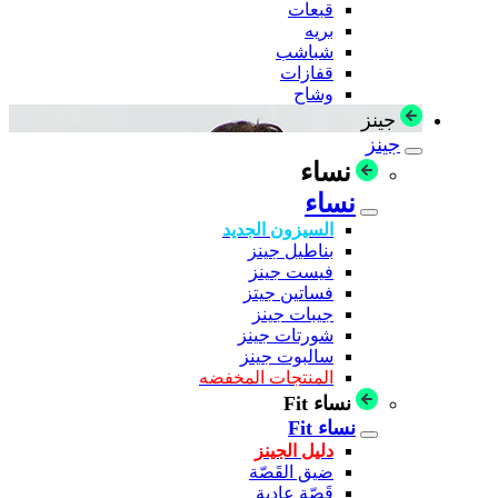
قبعات
بريه
شباشب
قفازات
وشاح
جينز
جينز
نساء
نساء
السيزون الجديد
بناطيل جينز
فيست جينز
فساتين جيتز
جيبات جينز
شورتات جينز
سالبوت جينز
المنتجات المخفضه
نساء Fit
نساء Fit
دليل الجينز
ضيق القَصّة
قَصّة عادية