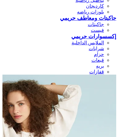
بناطيل رياضيه
كارديجان
بلوزات رياضه
جاكيتات ومعاطف حريمي
جاكيتات
فيست
إكسسوارات حريمي
الملابس الداخلية
شرابات
حزام
قبعات
بريه
قفازات