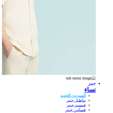
جينز
نساء
السيزون الجديد
بناطيل جينز
فيست جينز
فساتين جيتز