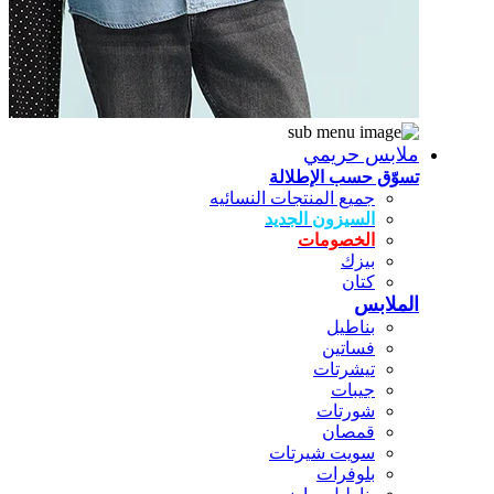
ملابس حريمي
تسوّق حسب الإطلالة
جميع المنتجات النسائيه
السيزون الجديد
الخصومات
بيزك
كتان
الملابس
بناطيل
فساتين
تيشرتات
جيبات
شورتات
قمصان
سويت شيرتات
بلوفرات