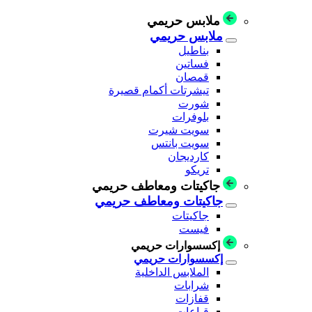
ملابس حريمي
ملابس حريمي
بناطيل
فساتين
قمصان
تيشرتات أكمام قصيرة
شورت
بلوفرات
سويت شيرت
سويت بانتس
كارديجان
تريكو
جاكيتات ومعاطف حريمي
جاكيتات ومعاطف حريمي
جاكيتات
فيست
إكسسوارات حريمي
إكسسوارات حريمي
الملابس الداخلية
شرابات
قفازات
قباعات