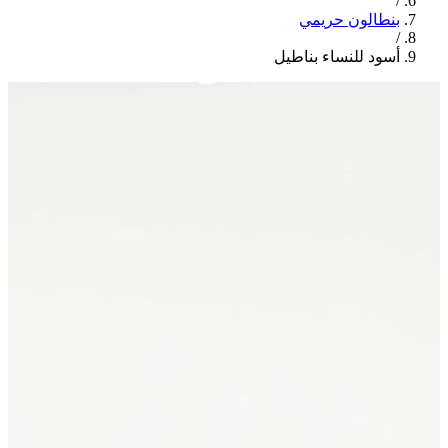
/
بنطالون حريمي
/
أسود للنساء بناطيل