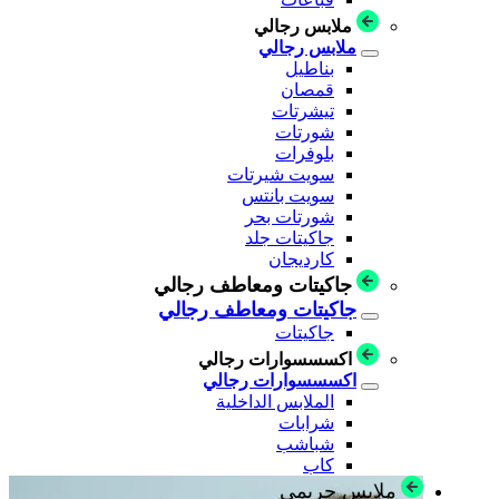
ملابس رجالي
ملابس رجالي
بناطيل
قمصان
تيشرتات
شورتات
بلوفرات
سويت شيرتات
سويت بانتس
شورتات بحر
جاكيتات جلد
كارديجان
جاكيتات ومعاطف رجالي
جاكيتات ومعاطف رجالي
جاكيتات
اكسسسوارات رجالي
اكسسسوارات رجالي
الملابس الداخلية
شرابات
شباشب
كاب
ملابس حريمي