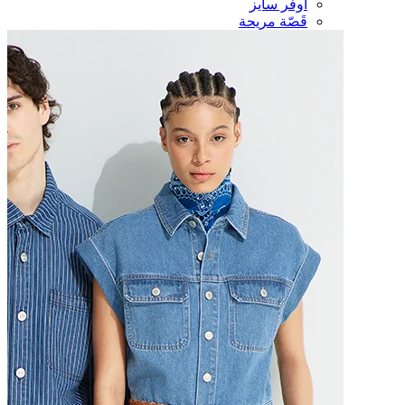
أوفر سايز
قَصّة مريحة