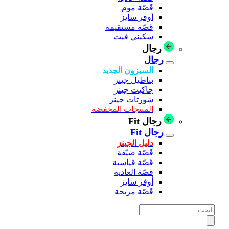
قَصّة موم
أوفر سايز
قَصّة مستقيمة
سكيني فيت
رجال
رجال
السيزون الجديد
بناطيل جينز
جاكيت جينز
شورتات جينز
المنتجات المخفضه
رجال Fit
رجال Fit
دليل الجينز
قَصّة ضيّقة
قَصّة قياسية
قصّة العادية
أوفر سايز
قَصّة مريحة