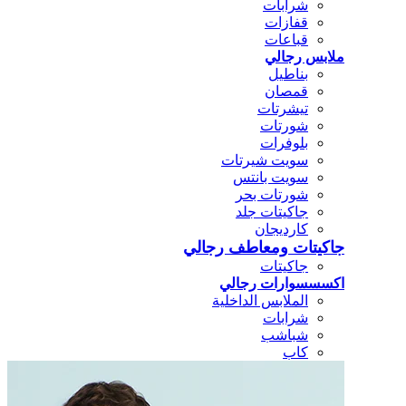
شرابات
قفازات
قباعات
ملابس رجالي
بناطيل
قمصان
تيشرتات
شورتات
بلوفرات
سويت شيرتات
سويت بانتس
شورتات بحر
جاكيتات جلد
كارديجان
جاكيتات ومعاطف رجالي
جاكيتات
اكسسسوارات رجالي
الملابس الداخلية
شرابات
شباشب
كاب