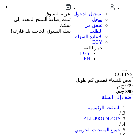
تسجيل الدخول
عربة التسوق
سجل
تمت إضافة المنتج المحدد إلى
تحقق من
سلتك
الطلب
سلة التسوق الخاصة بك فارغة!
الاعاده السهله
EGY
خيار اللغة
EGY
EN
COLINS
أبيض للنساء قميص كم طويل
999 ج.م.‏
890 ج.م.‏
أضف إلى السلة
الصفحة الرئيسية
/
ALL-PRODUCTS
/
جميع المنتجات الحريمي