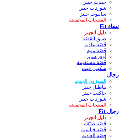
جيبات جينز
شورتات جينز
سالبوت جينز
المنتجات المخفضه
نساء Fit
دليل الجينز
ضيق القَصّة
قَصّة عادية
قَصّة موم
أوفر سايز
قَصّة مستقيمة
سكيني فيت
رجال
السيزون الجديد
بناطيل جينز
جاكيت جينز
شورتات جينز
المنتجات المخفضه
رجال Fit
دليل الجينز
قَصّة ضيّقة
قَصّة قياسية
قصّة العادية