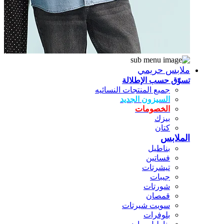
ملابس حريمي
تسوّق حسب الإطلالة
جميع المنتجات النسائيه
السيزون الجديد
الخصومات
بيزك
كتان
الملابس
بناطيل
فساتين
تيشرتات
جيبات
شورتات
قمصان
سويت شيرتات
بلوفرات