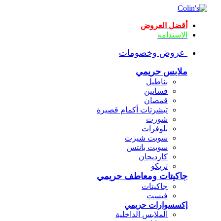
أقضل العروض
الاستدامه
عروض وخصومات
ملابس حريمي
بناطيل
فساتين
قمصان
تيشرتات أكمام قصيرة
شورت
بلوفرات
سويت شيرت
سويت بانتس
كارديجان
تريكو
جاكيتات ومعاطف حريمي
جاكيتات
فيست
إكسسوارات حريمي
الملابس الداخلية