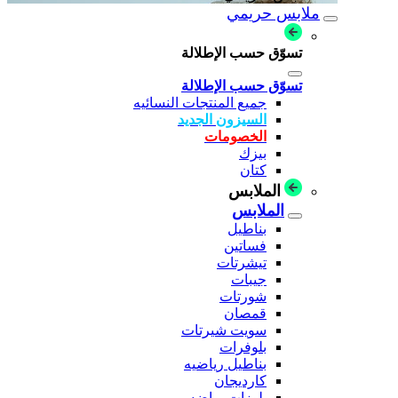
ملابس حريمي
تسوّق حسب الإطلالة
تسوّق حسب الإطلالة
جميع المنتجات النسائيه
السيزون الجديد
الخصومات
بيزك
كتان
الملابس
الملابس
بناطيل
فساتين
تيشرتات
جيبات
شورتات
قمصان
سويت شيرتات
بلوفرات
بناطيل رياضيه
كارديجان
بلوزات رياضه