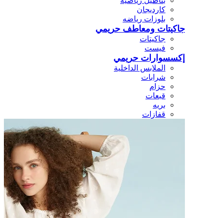
بناطيل رياضيه
كارديجان
بلوزات رياضه
جاكيتات ومعاطف حريمي
جاكيتات
فيست
إكسسوارات حريمي
الملابس الداخلية
شرابات
حزام
قبعات
بريه
قفازات