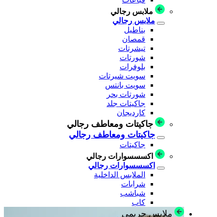
ملابس رجالي
ملابس رجالي
بناطيل
قمصان
تيشرتات
شورتات
بلوفرات
سويت شيرتات
سويت بانتس
شورتات بحر
جاكيتات جلد
كارديجان
جاكيتات ومعاطف رجالي
جاكيتات ومعاطف رجالي
جاكيتات
اكسسسوارات رجالي
اكسسسوارات رجالي
الملابس الداخلية
شرابات
شباشب
كاب
ملابس حريمي