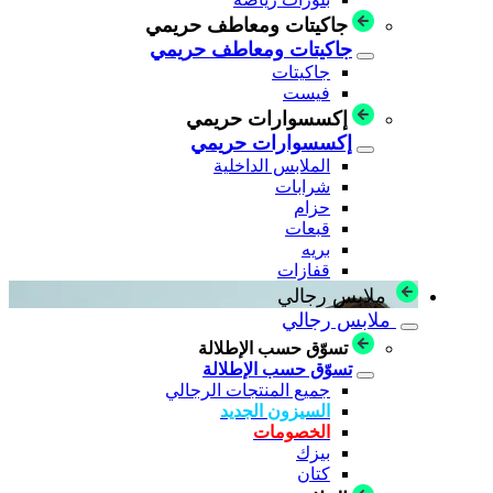
جاكيتات ومعاطف حريمي
جاكيتات ومعاطف حريمي
جاكيتات
فيست
إكسسوارات حريمي
إكسسوارات حريمي
الملابس الداخلية
شرابات
حزام
قبعات
بريه
قفازات
ملابس رجالي
ملابس رجالي
تسوّق حسب الإطلالة
تسوّق حسب الإطلالة
جميع المنتجات الرجالي
السيزون الجديد
الخصومات
بيزك
كتان