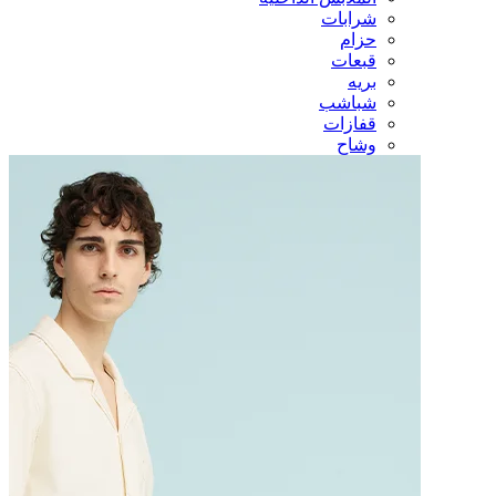
شرابات
حزام
قبعات
بريه
شباشب
قفازات
وشاح