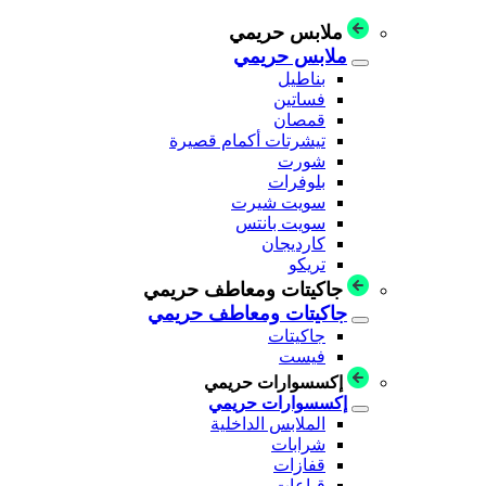
ملابس حريمي
ملابس حريمي
بناطيل
فساتين
قمصان
تيشرتات أكمام قصيرة
شورت
بلوفرات
سويت شيرت
سويت بانتس
كارديجان
تريكو
جاكيتات ومعاطف حريمي
جاكيتات ومعاطف حريمي
جاكيتات
فيست
إكسسوارات حريمي
إكسسوارات حريمي
الملابس الداخلية
شرابات
قفازات
قباعات