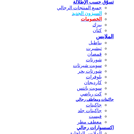
تسوّق حسب الإطلالة
جميع المنتجات الرجالي
السيزون الجديد
الخصومات
بيزك
كتان
الملابس
بناطيل
تيشيرت
قمصان
شورتات
سويت شيرتات
شورتات بحر
بلوفرات
كارديجان
سويت بانتس
كت رياضي
جاكيتات ومعاطف رجالي
جاكيتات
جاكيتات جلد
فيست
معطف مطر
اكسسوارات رجالي
الملابس الداخلية