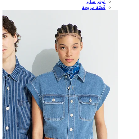
أوفر سايز
قَصّة مريحة