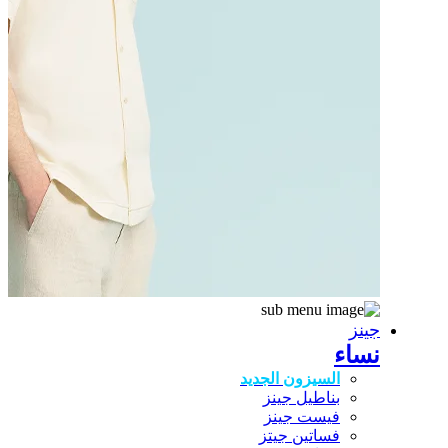
جينز
نساء
السيزون الجديد
بناطيل جينز
فيست جينز
فساتين جيتز