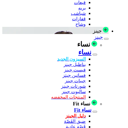
قبعات
بريه
شباشب
قفازات
وشاح
جينز
جينز
نساء
نساء
السيزون الجديد
بناطيل جينز
فيست جينز
فساتين جيتز
جيبات جينز
شورتات جينز
سالبوت جينز
المنتجات المخفضه
نساء Fit
نساء Fit
دليل الجينز
ضيق القَصّة
قَصّة عادية