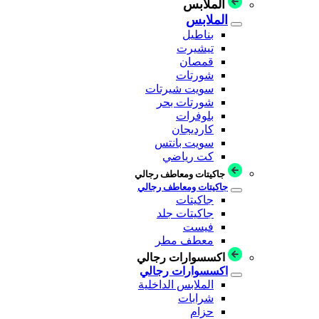
الملابس
الملابس
بناطيل
تيشيرت
قمصان
شورتات
سويت شيرتات
شورتات بحر
بلوفرات
كارديجان
سويت بانتس
كت رياضي
جاكيتات ومعاطف رجالي
جاكيتات ومعاطف رجالي
جاكيتات
جاكيتات جلد
فيست
معطف مطر
اكسسوارات رجالي
اكسسوارات رجالي
الملابس الداخلية
شرابات
حزام