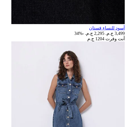
أسود للنساء فستان
3,499 ج.م.‏
2,295 ج.م.‏
-34%
أنت وفرت
1204 ج.م