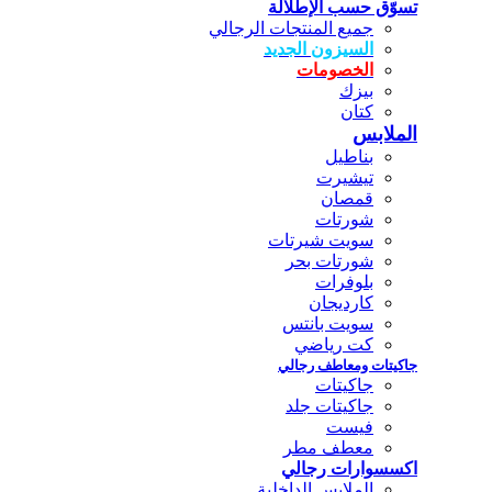
تسوّق حسب الإطلالة
جميع المنتجات الرجالي
السيزون الجديد
الخصومات
بيزك
كتان
الملابس
بناطيل
تيشيرت
قمصان
شورتات
سويت شيرتات
شورتات بحر
بلوفرات
كارديجان
سويت بانتس
كت رياضي
جاكيتات ومعاطف رجالي
جاكيتات
جاكيتات جلد
فيست
معطف مطر
اكسسوارات رجالي
الملابس الداخلية