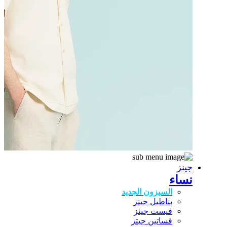
جينز
نساء
السيزون الجديد
بناطيل جينز
فيست جينز
فساتين جيتز