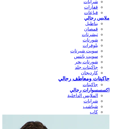
شرابات
قفازات
قباعات
ملابس رجالي
بناطيل
قمصان
تيشرتات
شورتات
بلوفرات
سويت شيرتات
سويت بانتس
شورتات بحر
جاكيتات جلد
كارديجان
جاكيتات ومعاطف رجالي
جاكيتات
اكسسسوارات رجالي
الملابس الداخلية
شرابات
شباشب
كاب