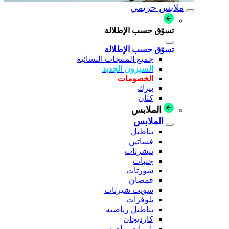
ملابس حريمي
تسوّق حسب الإطلالة
تسوّق حسب الإطلالة
جميع المنتجات النسائيه
السيزون الجديد
الخصومات
بيزك
كتان
الملابس
الملابس
بناطيل
فساتين
تيشرتات
جيبات
شورتات
قمصان
سويت شيرتات
بلوفرات
بناطيل رياضيه
كارديجان
بلوزات رياضه