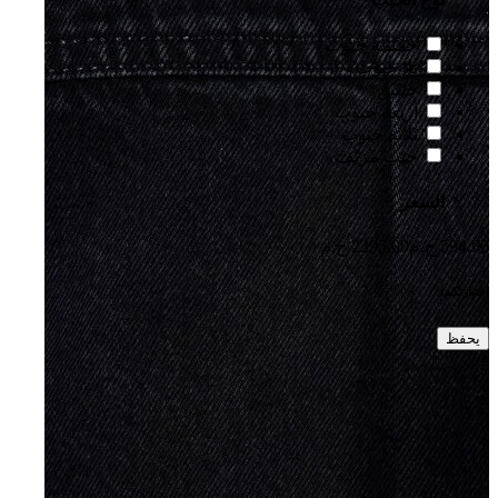
خمسة جيوب
بلا جيوب
جيبين
أربعة جيوب
ثلاثة جيوب
جيب مزيّف
السعر
594.00 ج.م
2295.00 ج.م
اختيارتكم:
يحفظ