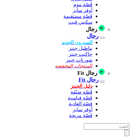
قَصّة موم
أوفر سايز
قَصّة مستقيمة
سكيني فيت
رجال
رجال
السيزون الجديد
بناطيل جينز
جاكيت جينز
شورتات جينز
المنتجات المخفضه
رجال Fit
رجال Fit
دليل الجينز
قَصّة ضيّقة
قَصّة قياسية
قصّة العادية
أوفر سايز
قَصّة مريحة