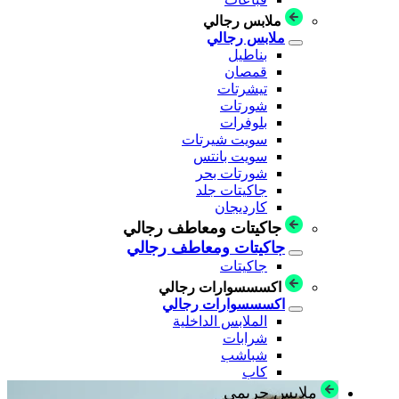
ملابس رجالي
ملابس رجالي
بناطيل
قمصان
تيشرتات
شورتات
بلوفرات
سويت شيرتات
سويت بانتس
شورتات بحر
جاكيتات جلد
كارديجان
جاكيتات ومعاطف رجالي
جاكيتات ومعاطف رجالي
جاكيتات
اكسسسوارات رجالي
اكسسسوارات رجالي
الملابس الداخلية
شرابات
شباشب
كاب
ملابس حريمي