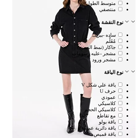
متوسط الطول
منتصفي
نوع النقشة
ساده -بيزيك
مُقَلَّم
جاكار (نمط النسيج)
مشجر -عليه رسومات
مشجر ورود
نوع الياقة
ياقة علي شكل V
حرف U
عمودي
كلاسيكي
كلاسيكي الحجم
مع تقاطع
ياقة بولو
ياقة دائرية عميقة
ياقة قميص