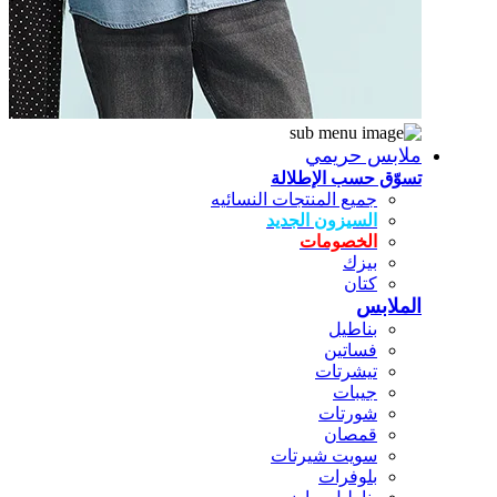
ملابس حريمي
تسوّق حسب الإطلالة
جميع المنتجات النسائيه
السيزون الجديد
الخصومات
بيزك
كتان
الملابس
بناطيل
فساتين
تيشرتات
جيبات
شورتات
قمصان
سويت شيرتات
بلوفرات