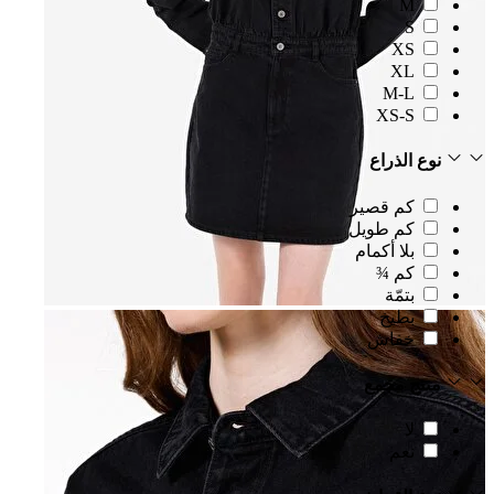
M
S
XS
XL
M-L
XS-S
نوع الذراع
كم قصير
كم طويل
بلا أكمام
كم ¾
بتمّة
بطيخ
خفاش
منتج مجمع
لا
نعم