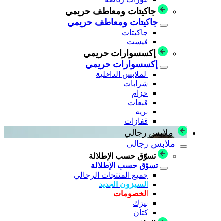
جاكيتات ومعاطف حريمي
جاكيتات ومعاطف حريمي
جاكيتات
فيست
إكسسوارات حريمي
إكسسوارات حريمي
الملابس الداخلية
شرابات
حزام
قبعات
بريه
قفازات
ملابس رجالي
ملابس رجالي
تسوّق حسب الإطلالة
تسوّق حسب الإطلالة
جميع المنتجات الرجالي
السيزون الجديد
الخصومات
بيزك
كتان