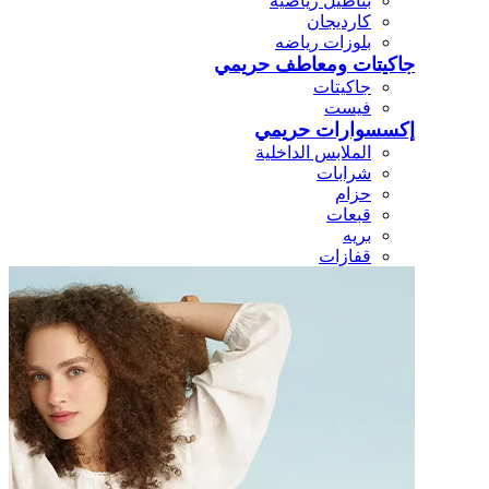
بناطيل رياضيه
كارديجان
بلوزات رياضه
جاكيتات ومعاطف حريمي
جاكيتات
فيست
إكسسوارات حريمي
الملابس الداخلية
شرابات
حزام
قبعات
بريه
قفازات