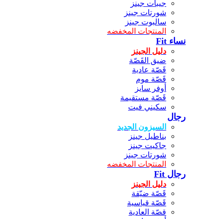
جيبات جينز
شورتات جينز
سالبوت جينز
المنتجات المخفضه
نساء Fit
دليل الجينز
ضيق القَصّة
قَصّة عادية
قَصّة موم
أوفر سايز
قَصّة مستقيمة
سكيني فيت
رجال
السيزون الجديد
بناطيل جينز
جاكيت جينز
شورتات جينز
المنتجات المخفضه
رجال Fit
دليل الجينز
قَصّة ضيّقة
قَصّة قياسية
قصّة العادية