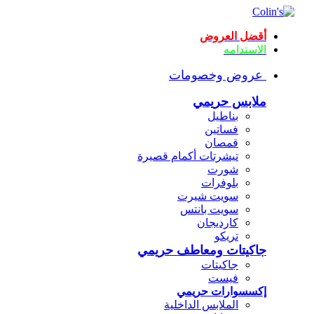
أقضل العروض
الاستدامه
عروض وخصومات
ملابس حريمي
بناطيل
فساتين
قمصان
تيشرتات أكمام قصيرة
شورت
بلوفرات
سويت شيرت
سويت بانتس
كارديجان
تريكو
جاكيتات ومعاطف حريمي
جاكيتات
فيست
إكسسوارات حريمي
الملابس الداخلية