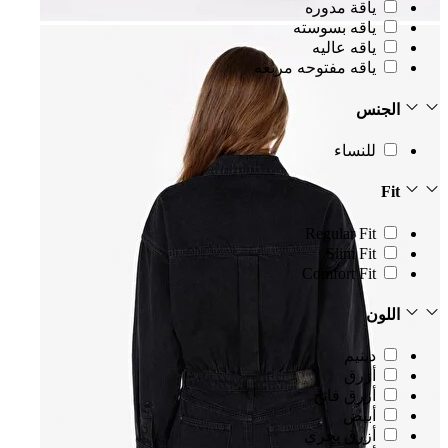
ياقة مدوره
ياقه بسوسته
ياقه عاليه
ياقه مفتوحه مربعه
الجنس
للنساء
Fit
Regular Fit
Slim Fit
Comfort Fit
اللون
دينيم
أزرق
أزرق فاتح
أبيض
أزرق بحري