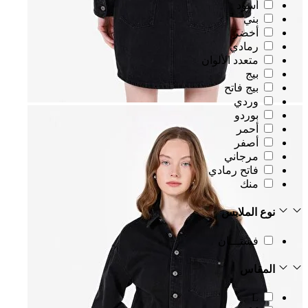
أسود
بني
أخضر
رمادي
متعدد الألوان
بيج
بيج فاتح
وردي
بوردو
أحمر
أصفر
مرجاني
فاتح رمادي
منك
نوع الملابس
فستـــان
المقاس
L