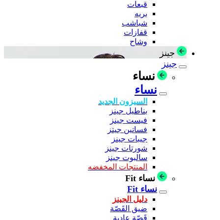
قبعات
بريه
شباشب
قفازات
وشاح
جينز
جينز
نساء
نساء
السيزون الجديد
بناطيل جينز
فيست جينز
فساتين جيتز
جيبات جينز
شورتات جينز
سالبوت جينز
المنتجات المخفضه
نساء Fit
نساء Fit
دليل الجينز
ضيق القَصّة
قَصّة عادية