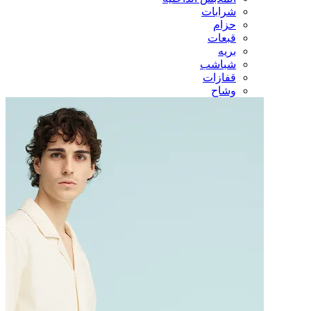
شرابات
حزام
قبعات
بريه
شباشب
قفازات
وشاح