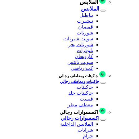
الملابس
الملابس
بناطيل
تيشيرت
قمصان
شورتات
سويت شيرتات
شورتات بحر
بلوفرات
كارديجان
سويت بانتس
كت رياضي
جاكيتات ومعاطف رجالي
جاكيتات ومعاطف رجالي
جاكيتات
جاكيتات جلد
فيست
معطف مطر
اكسسوارات رجالي
اكسسوارات رجالي
الملابس الداخلية
شرابات
حزام