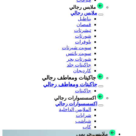
ملابس رجالي
ملابس رجالي
بناطيل
قمصان
تيشرتات
شورتات
بلوفرات
سويت شيرتات
سويت بانتس
شورتات بحر
جاكيتات جلد
كارديجان
جاكيتات ومعاطف رجالي
جاكيتات ومعاطف رجالي
جاكيتات
اكسسسوارات رجالي
اكسسسوارات رجالي
الملابس الداخلية
شرابات
شباشب
كاب
ملابس حريمي