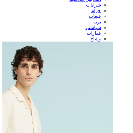
شرابات
حزام
قبعات
بريه
شباشب
قفازات
وشاح