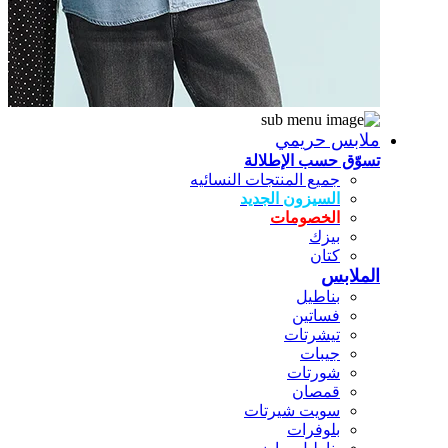
ملابس حريمي
تسوّق حسب الإطلالة
جميع المنتجات النسائيه
السيزون الجديد
الخصومات
بيزك
كتان
الملابس
بناطيل
فساتين
تيشرتات
جيبات
شورتات
قمصان
سويت شيرتات
بلوفرات