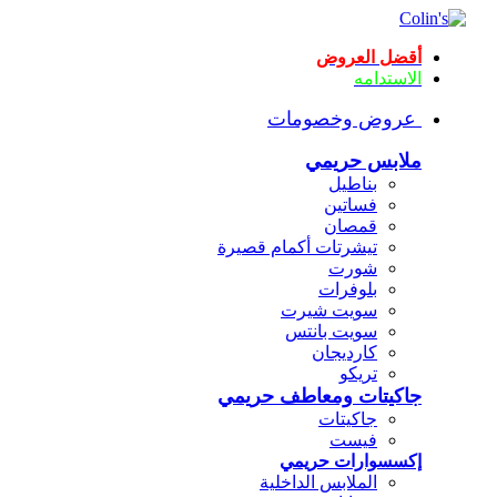
أقضل العروض
الاستدامه
عروض وخصومات
ملابس حريمي
بناطيل
فساتين
قمصان
تيشرتات أكمام قصيرة
شورت
بلوفرات
سويت شيرت
سويت بانتس
كارديجان
تريكو
جاكيتات ومعاطف حريمي
جاكيتات
فيست
إكسسوارات حريمي
الملابس الداخلية