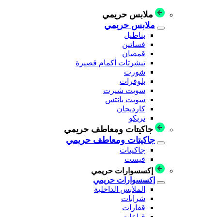
ملابس حريمي
ملابس حريمي
بناطيل
فساتين
قمصان
تيشرتات أكمام قصيرة
شورت
بلوفرات
سويت شيرت
سويت بانتس
كارديجان
تريكو
جاكيتات ومعاطف حريمي
جاكيتات ومعاطف حريمي
جاكيتات
فيست
إكسسوارات حريمي
إكسسوارات حريمي
الملابس الداخلية
شرابات
قفازات
قباعات