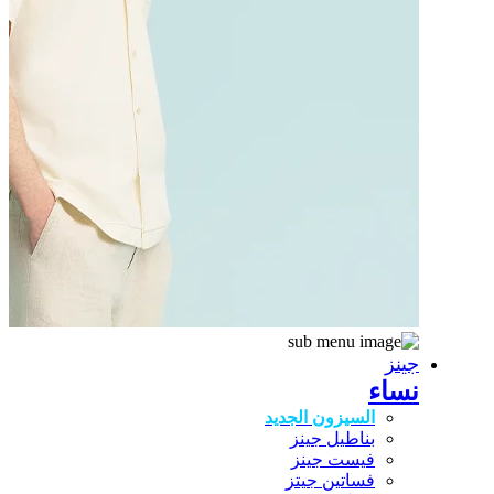
جينز
نساء
السيزون الجديد
بناطيل جينز
فيست جينز
فساتين جيتز