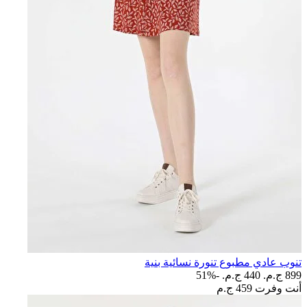
تنوب عادي مطبوع تنورة نسائية بنية
899 ج.م.‏
440 ج.م.‏
-51%
أنت وفرت
459 ج.م