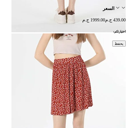
السعر
439.00 ج.م
1999.00 ج.م
اختيارتكم:
يحفظ