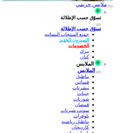
ملابس حريمي
تسوّق حسب الإطلالة
تسوّق حسب الإطلالة
جميع المنتجات النسائيه
السيزون الجديد
الخصومات
بيزك
كتان
الملابس
الملابس
بناطيل
فساتين
تيشرتات
جيبات
شورتات
قمصان
سويت شيرتات
بلوفرات
بناطيل رياضيه
كارديجان
بلوزات رياضه