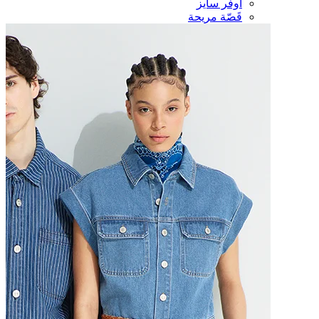
أوفر سايز
قَصّة مريحة