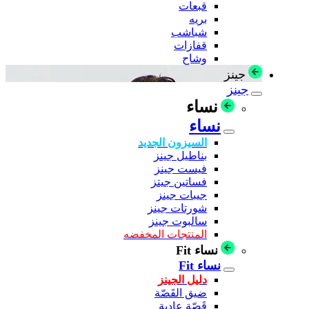
قبعات
بريه
شباشب
قفازات
وشاح
جينز
جينز
نساء
نساء
السيزون الجديد
بناطيل جينز
فيست جينز
فساتين جيتز
جيبات جينز
شورتات جينز
سالبوت جينز
المنتجات المخفضه
نساء Fit
نساء Fit
دليل الجينز
ضيق القَصّة
قَصّة عادية