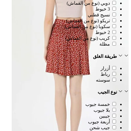
دوبي (نوع من القماش)
3 خيوط
نسيج قطني
تريكو (نوع من القماش)
سكوبا (نوع من القماش)
2 خيوط
كريب (نوع من القماش)
مظلة
طريقة الغلق
أزرار
رباط
سوسته
نوع الجيب
خمسة جيوب
بلا جيوب
جيبين
أربعة جيوب
جيب شحن