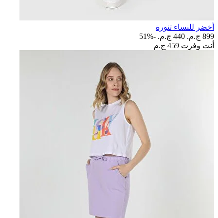
أخضر للنساء تنورة
899 ج.م.‏
440 ج.م.‏
-51%
أنت وفرت
459 ج.م