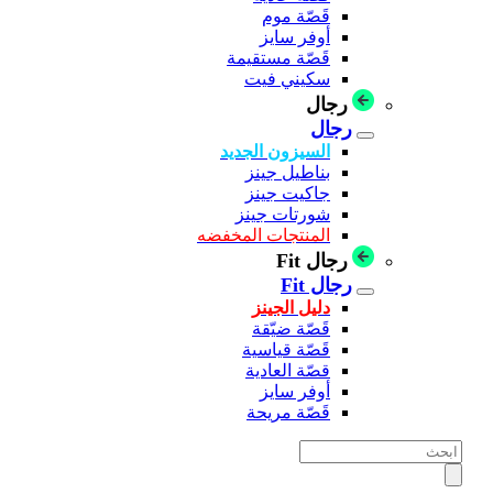
قَصّة موم
أوفر سايز
قَصّة مستقيمة
سكيني فيت
رجال
رجال
السيزون الجديد
بناطيل جينز
جاكيت جينز
شورتات جينز
المنتجات المخفضه
رجال Fit
رجال Fit
دليل الجينز
قَصّة ضيّقة
قَصّة قياسية
قصّة العادية
أوفر سايز
قَصّة مريحة