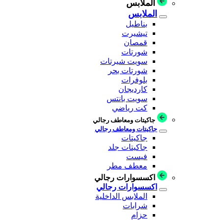
الملابس
الملابس
بناطيل
تيشيرت
قمصان
شورتات
سويت شيرتات
شورتات بحر
بلوفرات
كارديجان
سويت بانتس
كت رياضي
جاكيتات ومعاطف رجالي
جاكيتات ومعاطف رجالي
جاكيتات
جاكيتات جلد
فيست
معطف مطر
اكسسوارات رجالي
اكسسوارات رجالي
الملابس الداخلية
شرابات
حزام