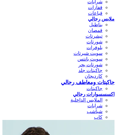
شرابات
قفازات
قباعات
ملابس رجالي
بناطيل
قمصان
تيشرتات
شورتات
بلوفرات
سويت شيرتات
سويت بانتس
شورتات بحر
جاكيتات جلد
كارديجان
جاكيتات ومعاطف رجالي
جاكيتات
اكسسسوارات رجالي
الملابس الداخلية
شرابات
شباشب
كاب