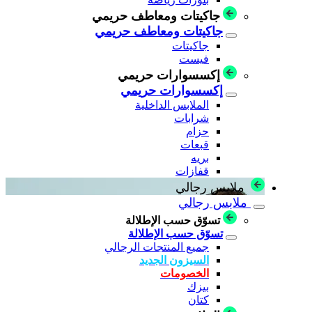
جاكيتات ومعاطف حريمي
جاكيتات ومعاطف حريمي
جاكيتات
فيست
إكسسوارات حريمي
إكسسوارات حريمي
الملابس الداخلية
شرابات
حزام
قبعات
بريه
قفازات
ملابس رجالي
ملابس رجالي
تسوّق حسب الإطلالة
تسوّق حسب الإطلالة
جميع المنتجات الرجالي
السيزون الجديد
الخصومات
بيزك
كتان