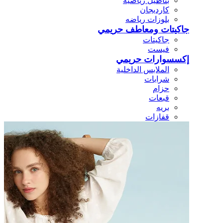
بناطيل رياضيه
كارديجان
بلوزات رياضه
جاكيتات ومعاطف حريمي
جاكيتات
فيست
إكسسوارات حريمي
الملابس الداخلية
شرابات
حزام
قبعات
بريه
قفازات