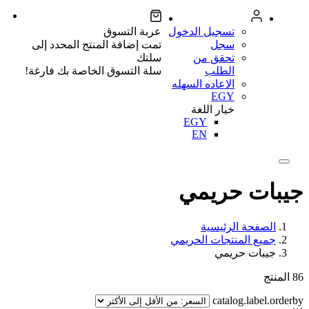
تسجيل الدخول
عربة التسوق
سجل
تمت إضافة المنتج المحدد إلى
تحقق من
سلتك
الطلب
سلة التسوق الخاصة بك فارغة!
الاعاده السهله
EGY
خيار اللغة
EGY
EN
جيبات حريمي
الصفحة الرئيسية
جميع المنتجات الحريمي
جيبات حريمي
86
المنتج
catalog.label.orderby