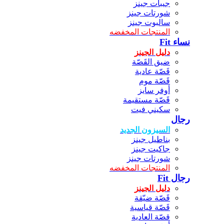
جيبات جينز
شورتات جينز
سالبوت جينز
المنتجات المخفضه
نساء Fit
دليل الجينز
ضيق القَصّة
قَصّة عادية
قَصّة موم
أوفر سايز
قَصّة مستقيمة
سكيني فيت
رجال
السيزون الجديد
بناطيل جينز
جاكيت جينز
شورتات جينز
المنتجات المخفضه
رجال Fit
دليل الجينز
قَصّة ضيّقة
قَصّة قياسية
قصّة العادية