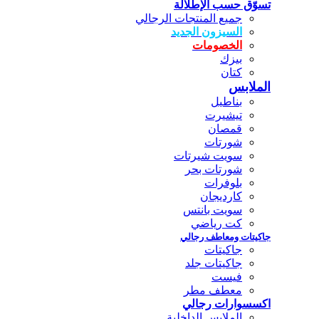
تسوّق حسب الإطلالة
جميع المنتجات الرجالي
السيزون الجديد
الخصومات
بيزك
كتان
الملابس
بناطيل
تيشيرت
قمصان
شورتات
سويت شيرتات
شورتات بحر
بلوفرات
كارديجان
سويت بانتس
كت رياضي
جاكيتات ومعاطف رجالي
جاكيتات
جاكيتات جلد
فيست
معطف مطر
اكسسوارات رجالي
الملابس الداخلية