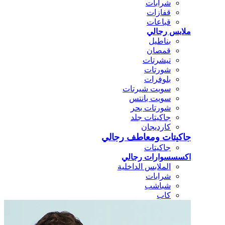
شرابات
قفازات
قباعات
ملابس رجالي
بناطيل
قمصان
تيشرتات
شورتات
بلوفرات
سويت شيرتات
سويت بانتس
شورتات بحر
جاكيتات جلد
كارديجان
جاكيتات ومعاطف رجالي
جاكيتات
اكسسسوارات رجالي
الملابس الداخلية
شرابات
شباشب
كاب