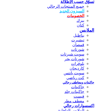
تسوّق حسب الإطلالة
جميع المنتجات الرجالي
السيزون الجديد
الخصومات
بيزك
كتان
الملابس
بناطيل
تيشيرت
قمصان
شورتات
سويت شيرتات
شورتات بحر
بلوفرات
كارديجان
سويت بانتس
كت رياضي
جاكيتات ومعاطف رجالي
جاكيتات
جاكيتات جلد
فيست
معطف مطر
اكسسوارات رجالي
الملابس الداخلية