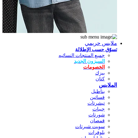
ملابس حريمي
تسوّق حسب الإطلالة
جميع المنتجات النسائيه
السيزون الجديد
الخصومات
بيزك
كتان
الملابس
بناطيل
فساتين
تيشرتات
جيبات
شورتات
قمصان
سويت شيرتات
بلوفرات