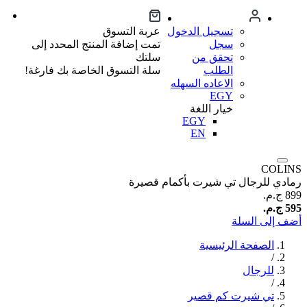
تسجيل الدخول
عربة التسوق
سجل
تمت إضافة المنتج المحدد إلى
تحقق من
سلتك
الطلب
سلة التسوق الخاصة بك فارغة!
الاعاده السهله
EGY
خيار اللغة
EGY
EN
COLINS
رمادي للرجال تي شيرت بأكمام قصيرة
899 ج.م.‏
595 ج.م.‏
أضف إلى السلة
الصفحة الرئيسية
/
للرجال
/
تي شيرت كم قصير