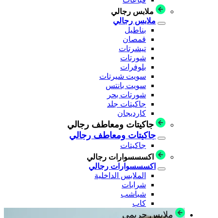
ملابس رجالي
ملابس رجالي
بناطيل
قمصان
تيشرتات
شورتات
بلوفرات
سويت شيرتات
سويت بانتس
شورتات بحر
جاكيتات جلد
كارديجان
جاكيتات ومعاطف رجالي
جاكيتات ومعاطف رجالي
جاكيتات
اكسسسوارات رجالي
اكسسسوارات رجالي
الملابس الداخلية
شرابات
شباشب
كاب
ملابس حريمي