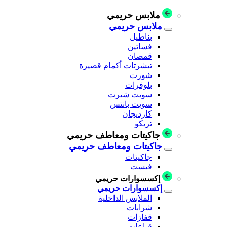
ملابس حريمي
ملابس حريمي
بناطيل
فساتين
قمصان
تيشرتات أكمام قصيرة
شورت
بلوفرات
سويت شيرت
سويت بانتس
كارديجان
تريكو
جاكيتات ومعاطف حريمي
جاكيتات ومعاطف حريمي
جاكيتات
فيست
إكسسوارات حريمي
إكسسوارات حريمي
الملابس الداخلية
شرابات
قفازات
قباعات