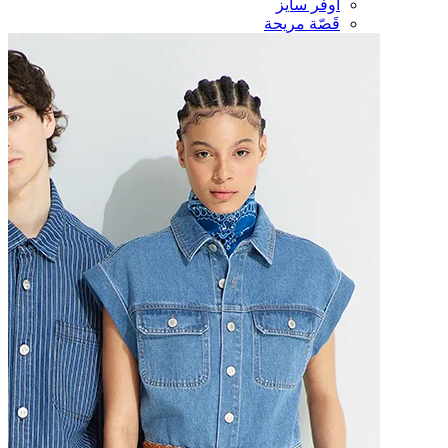
أوفر سايز
قَصّة مريحة