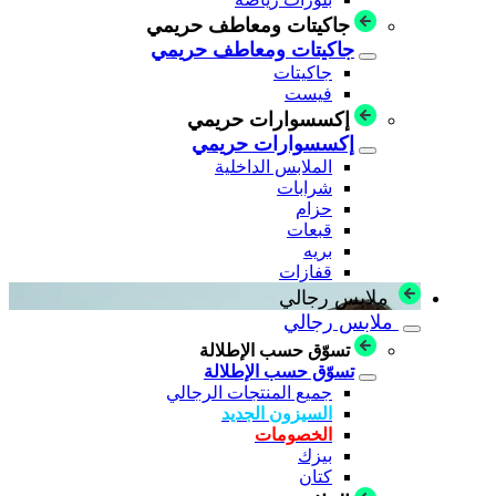
جاكيتات ومعاطف حريمي
جاكيتات ومعاطف حريمي
جاكيتات
فيست
إكسسوارات حريمي
إكسسوارات حريمي
الملابس الداخلية
شرابات
حزام
قبعات
بريه
قفازات
ملابس رجالي
ملابس رجالي
تسوّق حسب الإطلالة
تسوّق حسب الإطلالة
جميع المنتجات الرجالي
السيزون الجديد
الخصومات
بيزك
كتان