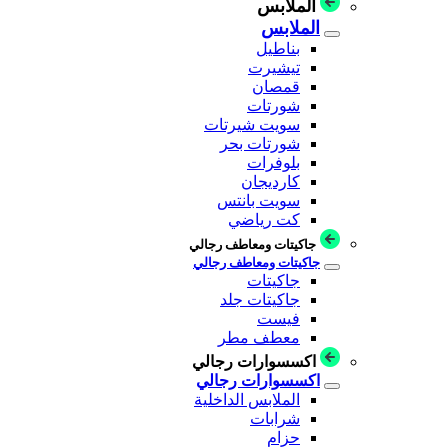
الملابس
الملابس
بناطيل
تيشيرت
قمصان
شورتات
سويت شيرتات
شورتات بحر
بلوفرات
كارديجان
سويت بانتس
كت رياضي
جاكيتات ومعاطف رجالي
جاكيتات ومعاطف رجالي
جاكيتات
جاكيتات جلد
فيست
معطف مطر
اكسسوارات رجالي
اكسسوارات رجالي
الملابس الداخلية
شرابات
حزام