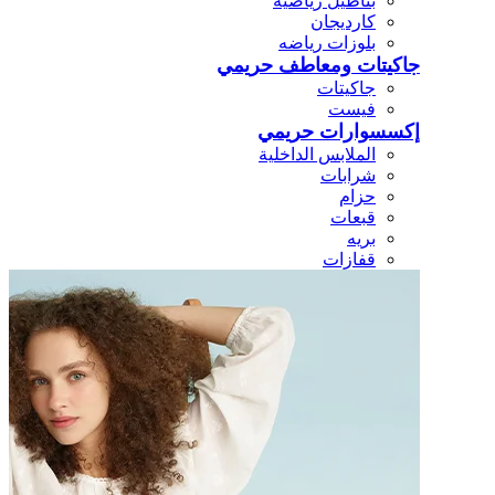
بناطيل رياضيه
كارديجان
بلوزات رياضه
جاكيتات ومعاطف حريمي
جاكيتات
فيست
إكسسوارات حريمي
الملابس الداخلية
شرابات
حزام
قبعات
بريه
قفازات