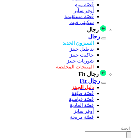
قَصّة موم
أوفر سايز
قَصّة مستقيمة
سكيني فيت
رجال
رجال
السيزون الجديد
بناطيل جينز
جاكيت جينز
شورتات جينز
المنتجات المخفضه
رجال Fit
رجال Fit
دليل الجينز
قَصّة ضيّقة
قَصّة قياسية
قصّة العادية
أوفر سايز
قَصّة مريحة