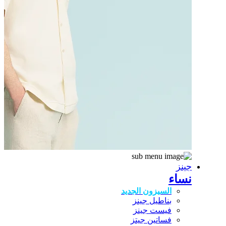
جينز
نساء
السيزون الجديد
بناطيل جينز
فيست جينز
فساتين جيتز