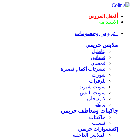
أقضل العروض
الاستدامه
عروض وخصومات
ملابس حريمي
بناطيل
فساتين
قمصان
تيشرتات أكمام قصيرة
شورت
بلوفرات
سويت شيرت
سويت بانتس
كارديجان
تريكو
جاكيتات ومعاطف حريمي
جاكيتات
فيست
إكسسوارات حريمي
الملابس الداخلية