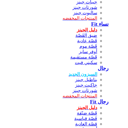
جيبات جينز
شورتات جينز
سالبوت جينز
المنتجات المخفضه
نساء Fit
دليل الجينز
ضيق القَصّة
قَصّة عادية
قَصّة موم
أوفر سايز
قَصّة مستقيمة
سكيني فيت
رجال
السيزون الجديد
بناطيل جينز
جاكيت جينز
شورتات جينز
المنتجات المخفضه
رجال Fit
دليل الجينز
قَصّة ضيّقة
قَصّة قياسية
قصّة العادية