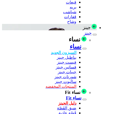
قبعات
بريه
شباشب
قفازات
وشاح
جينز
جينز
نساء
نساء
السيزون الجديد
بناطيل جينز
فيست جينز
فساتين جيتز
جيبات جينز
شورتات جينز
سالبوت جينز
المنتجات المخفضه
نساء Fit
نساء Fit
دليل الجينز
ضيق القَصّة
قَصّة عادية