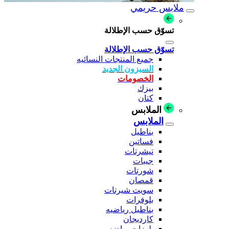
ملابس حريمي
تسوّق حسب الإطلالة
تسوّق حسب الإطلالة
جميع المنتجات النسائيه
السيزون الجديد
الخصومات
بيزك
كتان
الملابس
الملابس
بناطيل
فساتين
تيشرتات
جيبات
شورتات
قمصان
سويت شيرتات
بلوفرات
بناطيل رياضيه
كارديجان
بلوزات رياضه