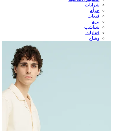
شرابات
حزام
قبعات
بريه
شباشب
قفازات
وشاح