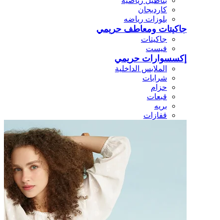
بناطيل رياضيه
كارديجان
بلوزات رياضه
جاكيتات ومعاطف حريمي
جاكيتات
فيست
إكسسوارات حريمي
الملابس الداخلية
شرابات
حزام
قبعات
بريه
قفازات