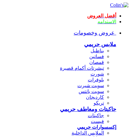
أقضل العروض
الاستدامه
عروض وخصومات
ملابس حريمي
بناطيل
فساتين
قمصان
تيشرتات أكمام قصيرة
شورت
بلوفرات
سويت شيرت
سويت بانتس
كارديجان
تريكو
جاكيتات ومعاطف حريمي
جاكيتات
فيست
إكسسوارات حريمي
الملابس الداخلية