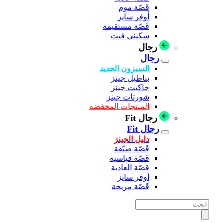
قَصّة موم
أوفر سايز
قَصّة مستقيمة
سكيني فيت
رجال
رجال
السيزون الجديد
بناطيل جينز
جاكيت جينز
شورتات جينز
المنتجات المخفضه
رجال Fit
رجال Fit
دليل الجينز
قَصّة ضيّقة
قَصّة قياسية
قصّة العادية
أوفر سايز
قَصّة مريحة