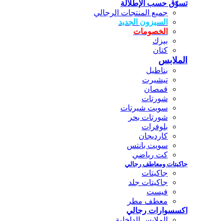
تسوّق حسب الإطلالة
جميع المنتجات الرجالي
السيزون الجديد
الخصومات
بيزك
كتان
الملابس
بناطيل
تيشيرت
قمصان
شورتات
سويت شيرتات
شورتات بحر
بلوفرات
كارديجان
سويت بانتس
كت رياضي
جاكيتات ومعاطف رجالي
جاكيتات
جاكيتات جلد
فيست
معطف مطر
اكسسوارات رجالي
الملابس الداخلية