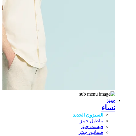
جينز
نساء
السيزون الجديد
بناطيل جينز
فيست جينز
فساتين جيتز