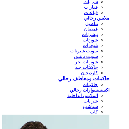
شرابات
قفازات
قباعات
ملابس رجالي
بناطيل
قمصان
تيشرتات
شورتات
بلوفرات
سويت شيرتات
سويت بانتس
شورتات بحر
جاكيتات جلد
كارديجان
جاكيتات ومعاطف رجالي
جاكيتات
اكسسسوارات رجالي
الملابس الداخلية
شرابات
شباشب
كاب