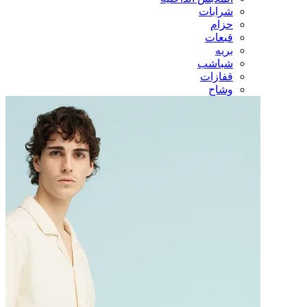
شرابات
حزام
قبعات
بريه
شباشب
قفازات
وشاح