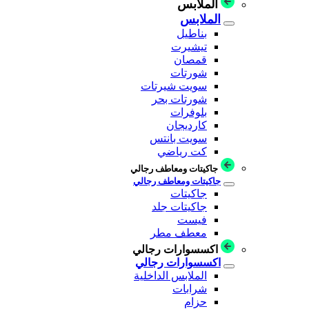
الملابس
الملابس
بناطيل
تيشيرت
قمصان
شورتات
سويت شيرتات
شورتات بحر
بلوفرات
كارديجان
سويت بانتس
كت رياضي
جاكيتات ومعاطف رجالي
جاكيتات ومعاطف رجالي
جاكيتات
جاكيتات جلد
فيست
معطف مطر
اكسسوارات رجالي
اكسسوارات رجالي
الملابس الداخلية
شرابات
حزام