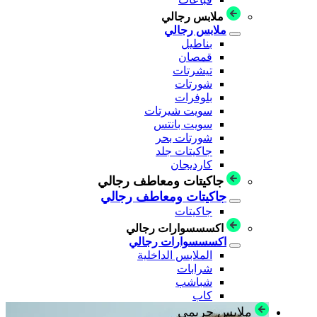
ملابس رجالي
ملابس رجالي
بناطيل
قمصان
تيشرتات
شورتات
بلوفرات
سويت شيرتات
سويت بانتس
شورتات بحر
جاكيتات جلد
كارديجان
جاكيتات ومعاطف رجالي
جاكيتات ومعاطف رجالي
جاكيتات
اكسسسوارات رجالي
اكسسسوارات رجالي
الملابس الداخلية
شرابات
شباشب
كاب
ملابس حريمي