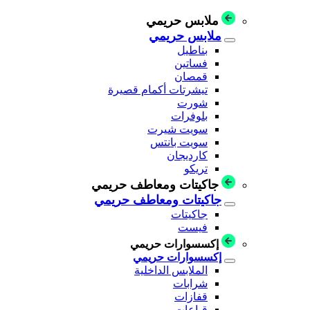
ملابس حريمي
ملابس حريمي
بناطيل
فساتين
قمصان
تيشرتات أكمام قصيرة
شورت
بلوفرات
سويت شيرت
سويت بانتس
كارديجان
تريكو
جاكيتات ومعاطف حريمي
جاكيتات ومعاطف حريمي
جاكيتات
فيست
إكسسوارات حريمي
إكسسوارات حريمي
الملابس الداخلية
شرابات
قفازات
قباعات