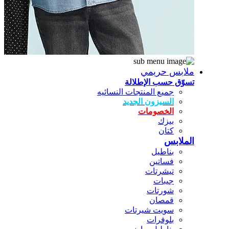
ملابس حريمي
تسوّق حسب الإطلالة
جميع المنتجات النسائيه
السيزون الجديد
الخصومات
بيزك
كتان
الملابس
بناطيل
فساتين
تيشرتات
جيبات
شورتات
قمصان
سويت شيرتات
بلوفرات