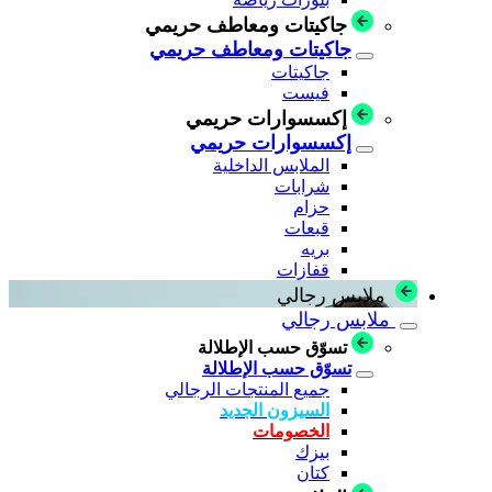
جاكيتات ومعاطف حريمي
جاكيتات ومعاطف حريمي
جاكيتات
فيست
إكسسوارات حريمي
إكسسوارات حريمي
الملابس الداخلية
شرابات
حزام
قبعات
بريه
قفازات
ملابس رجالي
ملابس رجالي
تسوّق حسب الإطلالة
تسوّق حسب الإطلالة
جميع المنتجات الرجالي
السيزون الجديد
الخصومات
بيزك
كتان