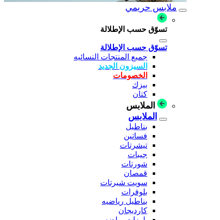
ملابس حريمي
تسوّق حسب الإطلالة
تسوّق حسب الإطلالة
جميع المنتجات النسائيه
السيزون الجديد
الخصومات
بيزك
كتان
الملابس
الملابس
بناطيل
فساتين
تيشرتات
جيبات
شورتات
قمصان
سويت شيرتات
بلوفرات
بناطيل رياضيه
كارديجان
بلوزات رياضه