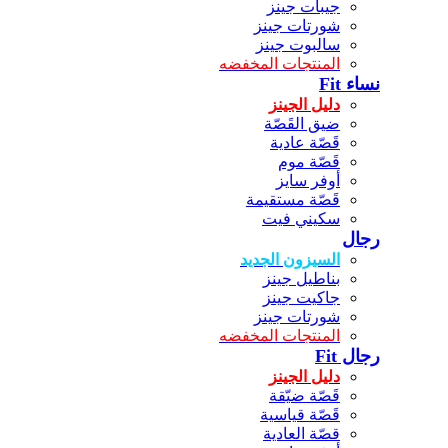
جيبات جينز
شورتات جينز
سالبوت جينز
المنتجات المخفضه
نساء Fit
دليل الجينز
ضيق القَصّة
قَصّة عادية
قَصّة موم
أوفر سايز
قَصّة مستقيمة
سكيني فيت
رجال
السيزون الجديد
بناطيل جينز
جاكيت جينز
شورتات جينز
المنتجات المخفضه
رجال Fit
دليل الجينز
قَصّة ضيّقة
قَصّة قياسية
قصّة العادية