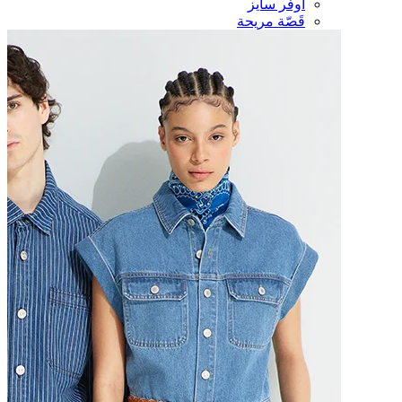
أوفر سايز
قَصّة مريحة