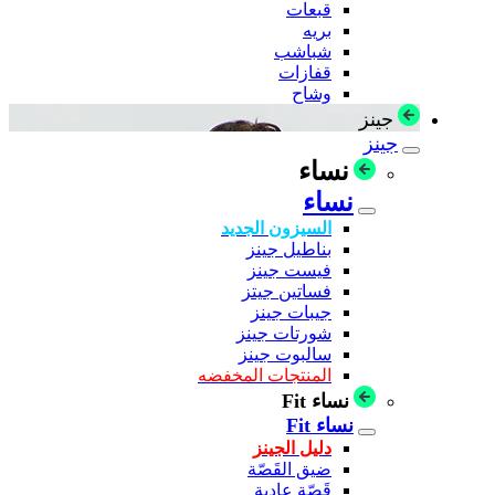
قبعات
بريه
شباشب
قفازات
وشاح
جينز
جينز
نساء
نساء
السيزون الجديد
بناطيل جينز
فيست جينز
فساتين جيتز
جيبات جينز
شورتات جينز
سالبوت جينز
المنتجات المخفضه
نساء Fit
نساء Fit
دليل الجينز
ضيق القَصّة
قَصّة عادية