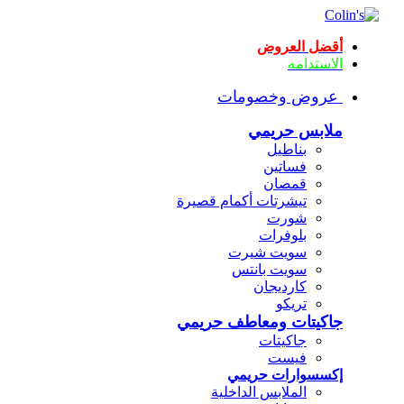
أقضل العروض
الاستدامه
عروض وخصومات
ملابس حريمي
بناطيل
فساتين
قمصان
تيشرتات أكمام قصيرة
شورت
بلوفرات
سويت شيرت
سويت بانتس
كارديجان
تريكو
جاكيتات ومعاطف حريمي
جاكيتات
فيست
إكسسوارات حريمي
الملابس الداخلية