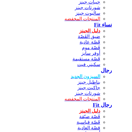
جيبات جينز
شورتات جينز
سالبوت جينز
المنتجات المخفضه
نساء Fit
دليل الجينز
ضيق القَصّة
قَصّة عادية
قَصّة موم
أوفر سايز
قَصّة مستقيمة
سكيني فيت
رجال
السيزون الجديد
بناطيل جينز
جاكيت جينز
شورتات جينز
المنتجات المخفضه
رجال Fit
دليل الجينز
قَصّة ضيّقة
قَصّة قياسية
قصّة العادية