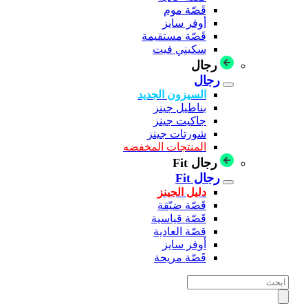
قَصّة موم
أوفر سايز
قَصّة مستقيمة
سكيني فيت
رجال
رجال
السيزون الجديد
بناطيل جينز
جاكيت جينز
شورتات جينز
المنتجات المخفضه
رجال Fit
رجال Fit
دليل الجينز
قَصّة ضيّقة
قَصّة قياسية
قصّة العادية
أوفر سايز
قَصّة مريحة