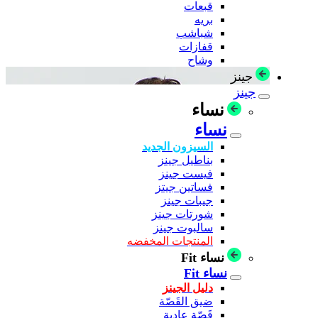
قبعات
بريه
شباشب
قفازات
وشاح
جينز
جينز
نساء
نساء
السيزون الجديد
بناطيل جينز
فيست جينز
فساتين جيتز
جيبات جينز
شورتات جينز
سالبوت جينز
المنتجات المخفضه
نساء Fit
نساء Fit
دليل الجينز
ضيق القَصّة
قَصّة عادية