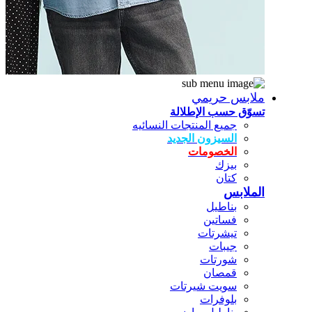
ملابس حريمي
تسوّق حسب الإطلالة
جميع المنتجات النسائيه
السيزون الجديد
الخصومات
بيزك
كتان
الملابس
بناطيل
فساتين
تيشرتات
جيبات
شورتات
قمصان
سويت شيرتات
بلوفرات