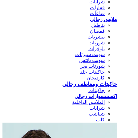
شرابات
قفازات
قباعات
ملابس رجالي
بناطيل
قمصان
تيشرتات
شورتات
بلوفرات
سويت شيرتات
سويت بانتس
شورتات بحر
جاكيتات جلد
كارديجان
جاكيتات ومعاطف رجالي
جاكيتات
اكسسسوارات رجالي
الملابس الداخلية
شرابات
شباشب
كاب