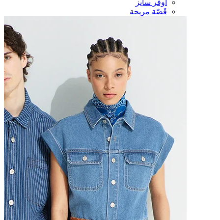
أوفر سايز
قَصّة مريحة