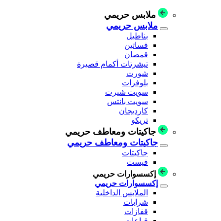
ملابس حريمي
ملابس حريمي
بناطيل
فساتين
قمصان
تيشرتات أكمام قصيرة
شورت
بلوفرات
سويت شيرت
سويت بانتس
كارديجان
تريكو
جاكيتات ومعاطف حريمي
جاكيتات ومعاطف حريمي
جاكيتات
فيست
إكسسوارات حريمي
إكسسوارات حريمي
الملابس الداخلية
شرابات
قفازات
قباعات