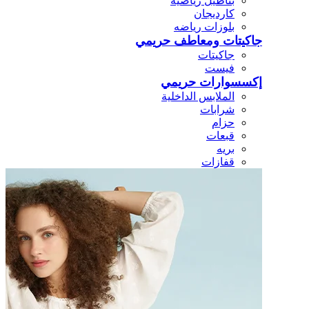
بناطيل رياضيه
كارديجان
بلوزات رياضه
جاكيتات ومعاطف حريمي
جاكيتات
فيست
إكسسوارات حريمي
الملابس الداخلية
شرابات
حزام
قبعات
بريه
قفازات