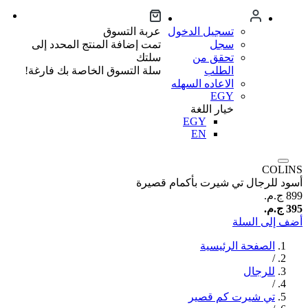
تسجيل الدخول
عربة التسوق
سجل
تمت إضافة المنتج المحدد إلى
تحقق من
سلتك
الطلب
سلة التسوق الخاصة بك فارغة!
الاعاده السهله
EGY
خيار اللغة
EGY
EN
COLINS
أسود للرجال تي شيرت بأكمام قصيرة
899 ج.م.‏
395 ج.م.‏
أضف إلى السلة
الصفحة الرئيسية
/
للرجال
/
تي شيرت كم قصير