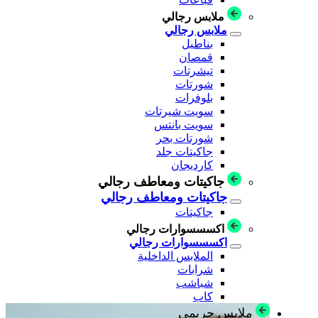
ملابس رجالي
ملابس رجالي
بناطيل
قمصان
تيشرتات
شورتات
بلوفرات
سويت شيرتات
سويت بانتس
شورتات بحر
جاكيتات جلد
كارديجان
جاكيتات ومعاطف رجالي
جاكيتات ومعاطف رجالي
جاكيتات
اكسسسوارات رجالي
اكسسسوارات رجالي
الملابس الداخلية
شرابات
شباشب
كاب
ملابس حريمي