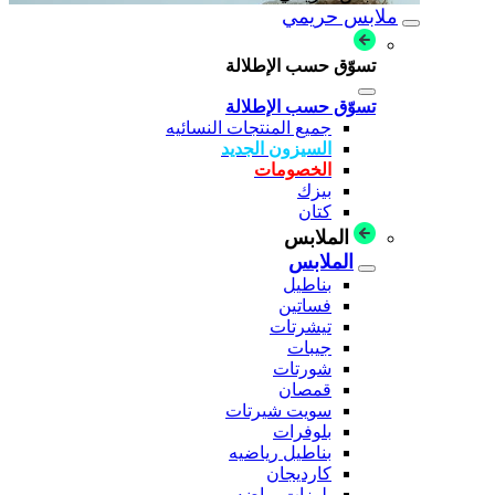
ملابس حريمي
تسوّق حسب الإطلالة
تسوّق حسب الإطلالة
جميع المنتجات النسائيه
السيزون الجديد
الخصومات
بيزك
كتان
الملابس
الملابس
بناطيل
فساتين
تيشرتات
جيبات
شورتات
قمصان
سويت شيرتات
بلوفرات
بناطيل رياضيه
كارديجان
بلوزات رياضه