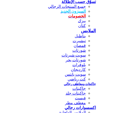
تسوّق حسب الإطلالة
جميع المنتجات الرجالي
السيزون الجديد
الخصومات
بيزك
كتان
الملابس
بناطيل
تيشيرت
قمصان
شورتات
سويت شيرتات
شورتات بحر
بلوفرات
كارديجان
سويت بانتس
كت رياضي
جاكيتات ومعاطف رجالي
جاكيتات
جاكيتات جلد
فيست
معطف مطر
اكسسوارات رجالي
الملابس الداخلية