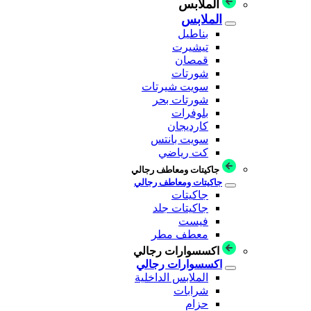
الملابس
الملابس
بناطيل
تيشيرت
قمصان
شورتات
سويت شيرتات
شورتات بحر
بلوفرات
كارديجان
سويت بانتس
كت رياضي
جاكيتات ومعاطف رجالي
جاكيتات ومعاطف رجالي
جاكيتات
جاكيتات جلد
فيست
معطف مطر
اكسسوارات رجالي
اكسسوارات رجالي
الملابس الداخلية
شرابات
حزام