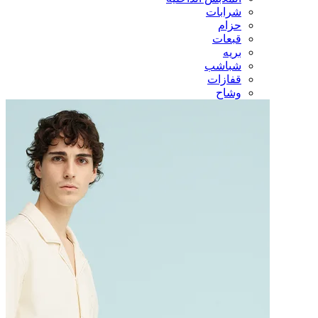
شرابات
حزام
قبعات
بريه
شباشب
قفازات
وشاح