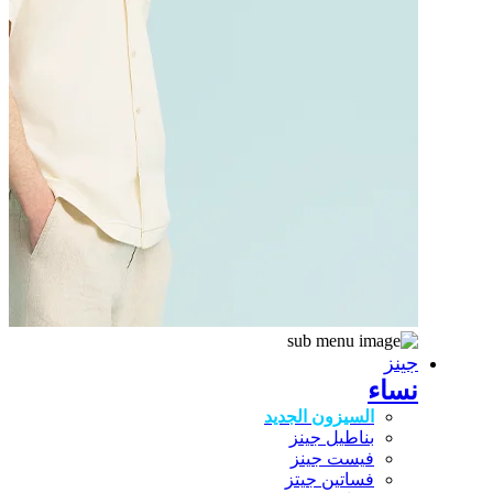
جينز
نساء
السيزون الجديد
بناطيل جينز
فيست جينز
فساتين جيتز