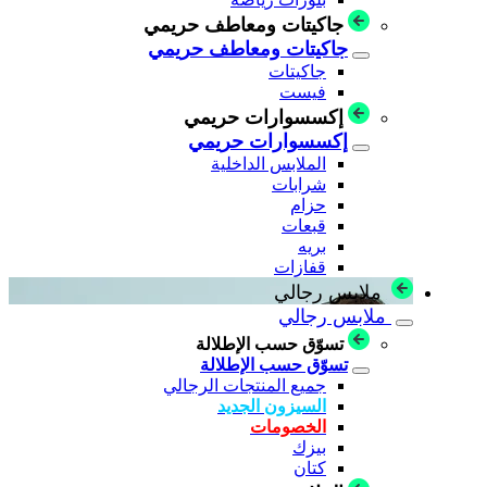
جاكيتات ومعاطف حريمي
جاكيتات ومعاطف حريمي
جاكيتات
فيست
إكسسوارات حريمي
إكسسوارات حريمي
الملابس الداخلية
شرابات
حزام
قبعات
بريه
قفازات
ملابس رجالي
ملابس رجالي
تسوّق حسب الإطلالة
تسوّق حسب الإطلالة
جميع المنتجات الرجالي
السيزون الجديد
الخصومات
بيزك
كتان