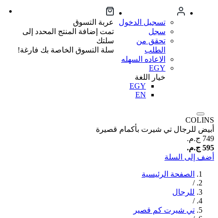
تسجيل الدخول
عربة التسوق
سجل
تمت إضافة المنتج المحدد إلى
تحقق من
سلتك
الطلب
سلة التسوق الخاصة بك فارغة!
الاعاده السهله
EGY
خيار اللغة
EGY
EN
COLINS
أبيض للرجال تي شيرت بأكمام قصيرة
749 ج.م.‏
595 ج.م.‏
أضف إلى السلة
الصفحة الرئيسية
/
للرجال
/
تي شيرت كم قصير