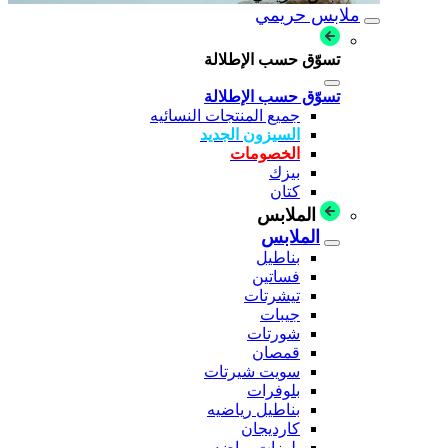
ملابس حريمي
تسوّق حسب الإطلالة
تسوّق حسب الإطلالة
جميع المنتجات النسائيه
السيزون الجديد
الخصومات
بيزك
كتان
الملابس
الملابس
بناطيل
فساتين
تيشرتات
جيبات
شورتات
قمصان
سويت شيرتات
بلوفرات
بناطيل رياضيه
كارديجان
بلوزات رياضه