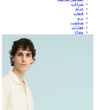
شرابات
حزام
قبعات
بريه
شباشب
قفازات
وشاح