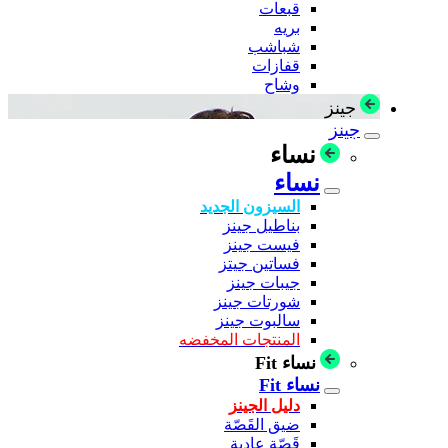
قبعات
بريه
شباشب
قفازات
وشاح
جينز
جينز
نساء
نساء
السيزون الجديد
بناطيل جينز
فيست جينز
فساتين جيتز
جيبات جينز
شورتات جينز
سالبوت جينز
المنتجات المخفضه
نساء Fit
نساء Fit
دليل الجينز
ضيق القَصّة
قَصّة عادية