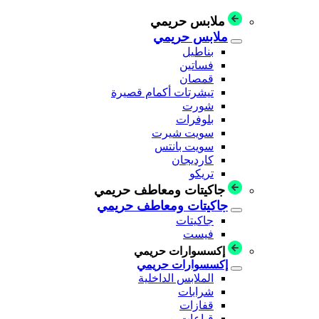
ملابس حريمي
ملابس حريمي
بناطيل
فساتين
قمصان
تيشرتات أكمام قصيرة
شورت
بلوفرات
سويت شيرت
سويت بانتس
كارديجان
تريكو
جاكيتات ومعاطف حريمي
جاكيتات ومعاطف حريمي
جاكيتات
فيست
إكسسوارات حريمي
إكسسوارات حريمي
الملابس الداخلية
شرابات
قفازات
قباعات