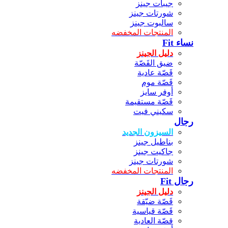
جيبات جينز
شورتات جينز
سالبوت جينز
المنتجات المخفضه
نساء Fit
دليل الجينز
ضيق القَصّة
قَصّة عادية
قَصّة موم
أوفر سايز
قَصّة مستقيمة
سكيني فيت
رجال
السيزون الجديد
بناطيل جينز
جاكيت جينز
شورتات جينز
المنتجات المخفضه
رجال Fit
دليل الجينز
قَصّة ضيّقة
قَصّة قياسية
قصّة العادية