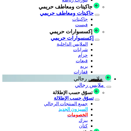
جاكيتات ومعاطف حريمي
جاكيتات ومعاطف حريمي
جاكيتات
فيست
إكسسوارات حريمي
إكسسوارات حريمي
الملابس الداخلية
شرابات
حزام
قبعات
بريه
قفازات
ملابس رجالي
ملابس رجالي
تسوّق حسب الإطلالة
تسوّق حسب الإطلالة
جميع المنتجات الرجالي
السيزون الجديد
الخصومات
بيزك
كتان