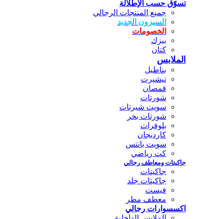
تسوّق حسب الإطلالة
جميع المنتجات الرجالي
السيزون الجديد
الخصومات
بيزك
كتان
الملابس
بناطيل
تيشيرت
قمصان
شورتات
سويت شيرتات
شورتات بحر
بلوفرات
كارديجان
سويت بانتس
كت رياضي
جاكيتات ومعاطف رجالي
جاكيتات
جاكيتات جلد
فيست
معطف مطر
اكسسوارات رجالي
الملابس الداخلية