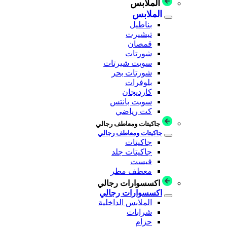
الملابس
الملابس
بناطيل
تيشيرت
قمصان
شورتات
سويت شيرتات
شورتات بحر
بلوفرات
كارديجان
سويت بانتس
كت رياضي
جاكيتات ومعاطف رجالي
جاكيتات ومعاطف رجالي
جاكيتات
جاكيتات جلد
فيست
معطف مطر
اكسسوارات رجالي
اكسسوارات رجالي
الملابس الداخلية
شرابات
حزام