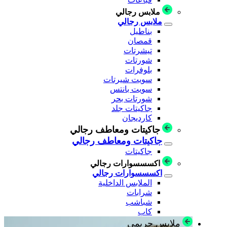
ملابس رجالي
ملابس رجالي
بناطيل
قمصان
تيشرتات
شورتات
بلوفرات
سويت شيرتات
سويت بانتس
شورتات بحر
جاكيتات جلد
كارديجان
جاكيتات ومعاطف رجالي
جاكيتات ومعاطف رجالي
جاكيتات
اكسسسوارات رجالي
اكسسسوارات رجالي
الملابس الداخلية
شرابات
شباشب
كاب
ملابس حريمي