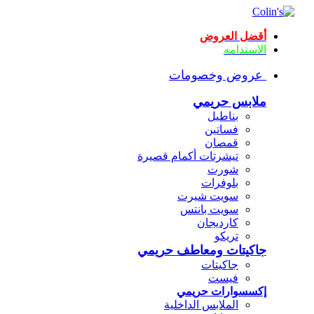
أقضل العروض
الاستدامه
عروض وخصومات
ملابس حريمي
بناطيل
فساتين
قمصان
تيشرتات أكمام قصيرة
شورت
بلوفرات
سويت شيرت
سويت بانتس
كارديجان
تريكو
جاكيتات ومعاطف حريمي
جاكيتات
فيست
إكسسوارات حريمي
الملابس الداخلية