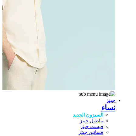
جينز
نساء
السيزون الجديد
بناطيل جينز
فيست جينز
فساتين جيتز