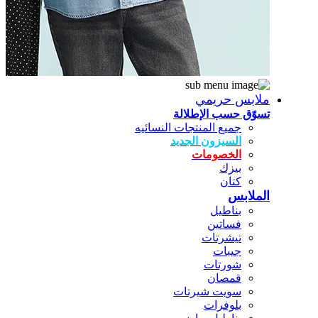
ملابس حريمي
تسوّق حسب الإطلالة
جميع المنتجات النسائيه
السيزون الجديد
الخصومات
بيزك
كتان
الملابس
بناطيل
فساتين
تيشرتات
جيبات
شورتات
قمصان
سويت شيرتات
بلوفرات