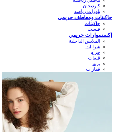
بناطيل رياضيه
كارديجان
بلوزات رياضه
جاكيتات ومعاطف حريمي
جاكيتات
فيست
إكسسوارات حريمي
الملابس الداخلية
شرابات
حزام
قبعات
بريه
قفازات