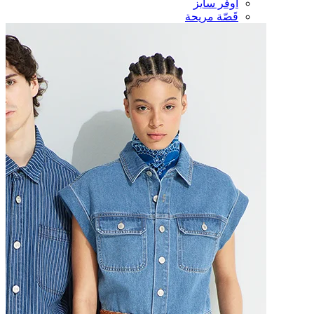
أوفر سايز
قَصّة مريحة