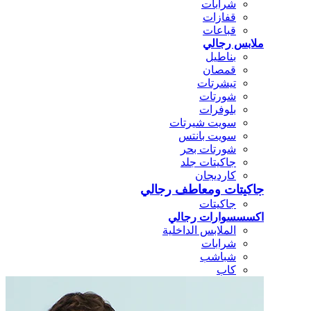
شرابات
قفازات
قباعات
ملابس رجالي
بناطيل
قمصان
تيشرتات
شورتات
بلوفرات
سويت شيرتات
سويت بانتس
شورتات بحر
جاكيتات جلد
كارديجان
جاكيتات ومعاطف رجالي
جاكيتات
اكسسسوارات رجالي
الملابس الداخلية
شرابات
شباشب
كاب