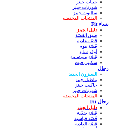
جيبات جينز
شورتات جينز
سالبوت جينز
المنتجات المخفضه
نساء Fit
دليل الجينز
ضيق القَصّة
قَصّة عادية
قَصّة موم
أوفر سايز
قَصّة مستقيمة
سكيني فيت
رجال
السيزون الجديد
بناطيل جينز
جاكيت جينز
شورتات جينز
المنتجات المخفضه
رجال Fit
دليل الجينز
قَصّة ضيّقة
قَصّة قياسية
قصّة العادية