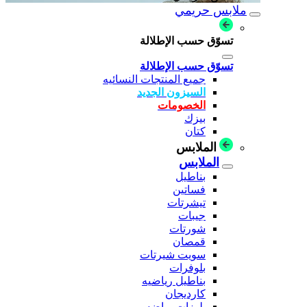
ملابس حريمي
تسوّق حسب الإطلالة
تسوّق حسب الإطلالة
جميع المنتجات النسائيه
السيزون الجديد
الخصومات
بيزك
كتان
الملابس
الملابس
بناطيل
فساتين
تيشرتات
جيبات
شورتات
قمصان
سويت شيرتات
بلوفرات
بناطيل رياضيه
كارديجان
بلوزات رياضه