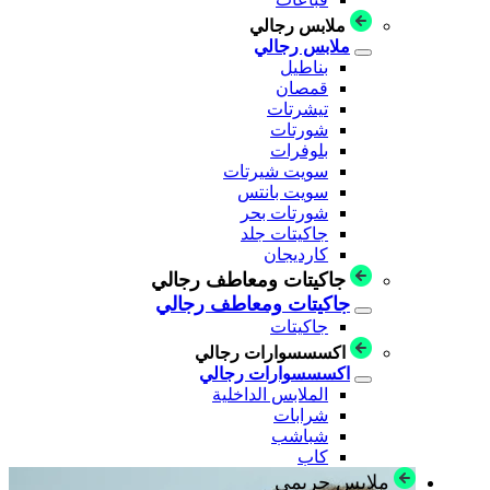
ملابس رجالي
ملابس رجالي
بناطيل
قمصان
تيشرتات
شورتات
بلوفرات
سويت شيرتات
سويت بانتس
شورتات بحر
جاكيتات جلد
كارديجان
جاكيتات ومعاطف رجالي
جاكيتات ومعاطف رجالي
جاكيتات
اكسسسوارات رجالي
اكسسسوارات رجالي
الملابس الداخلية
شرابات
شباشب
كاب
ملابس حريمي