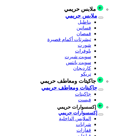
ملابس حريمي
ملابس حريمي
بناطيل
فساتين
قمصان
تيشرتات أكمام قصيرة
شورت
بلوفرات
سويت شيرت
سويت بانتس
كارديجان
تريكو
جاكيتات ومعاطف حريمي
جاكيتات ومعاطف حريمي
جاكيتات
فيست
إكسسوارات حريمي
إكسسوارات حريمي
الملابس الداخلية
شرابات
قفازات
قباعات