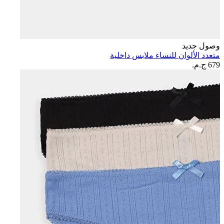
وصول جديد
متعدد الألوان للنساء ملابس داخلية
679 ج.م.‏