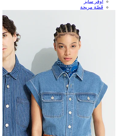
أوفر سايز
قَصّة مريحة