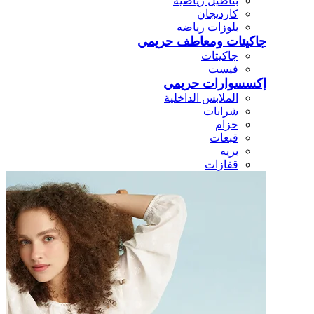
بناطيل رياضيه
كارديجان
بلوزات رياضه
جاكيتات ومعاطف حريمي
جاكيتات
فيست
إكسسوارات حريمي
الملابس الداخلية
شرابات
حزام
قبعات
بريه
قفازات