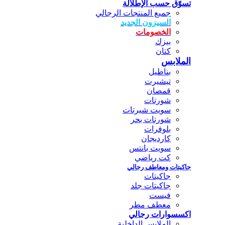
تسوّق حسب الإطلالة
جميع المنتجات الرجالي
السيزون الجديد
الخصومات
بيزك
كتان
الملابس
بناطيل
تيشيرت
قمصان
شورتات
سويت شيرتات
شورتات بحر
بلوفرات
كارديجان
سويت بانتس
كت رياضي
جاكيتات ومعاطف رجالي
جاكيتات
جاكيتات جلد
فيست
معطف مطر
اكسسوارات رجالي
الملابس الداخلية