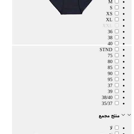
M
S
XS
XL
XXL
36
38
40
STND
75
80
85
90
95
37
39
38/40
35/37
منتج مجمع
لا
نعم