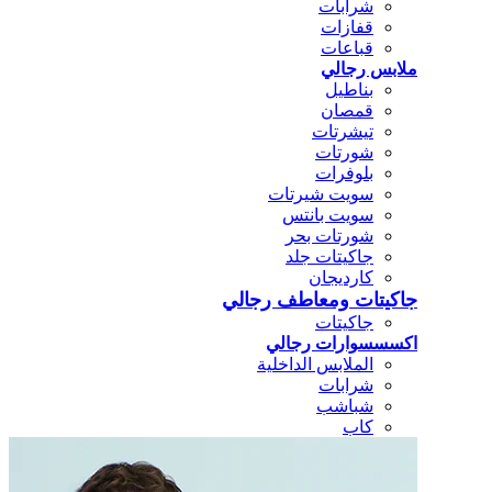
شرابات
قفازات
قباعات
ملابس رجالي
بناطيل
قمصان
تيشرتات
شورتات
بلوفرات
سويت شيرتات
سويت بانتس
شورتات بحر
جاكيتات جلد
كارديجان
جاكيتات ومعاطف رجالي
جاكيتات
اكسسسوارات رجالي
الملابس الداخلية
شرابات
شباشب
كاب