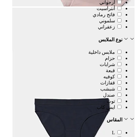
أرجواني
أنتراسيت
فاتح رمادي
سلموني
زعفراني
نوع الملابس
ملابس داخلية
حزام
شرابات
قبعة
كوفيه
قفازات
شبشب
صندل
توب
ايس كاب
المقاس
L