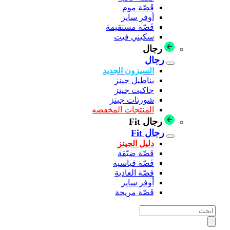
قَصّة موم
أوفر سايز
قَصّة مستقيمة
سكيني فيت
رجال
رجال
السيزون الجديد
بناطيل جينز
جاكيت جينز
شورتات جينز
المنتجات المخفضه
رجال Fit
رجال Fit
دليل الجينز
قَصّة ضيّقة
قَصّة قياسية
قصّة العادية
أوفر سايز
قَصّة مريحة