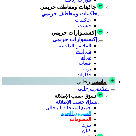
جاكيتات ومعاطف حريمي
جاكيتات ومعاطف حريمي
جاكيتات
فيست
إكسسوارات حريمي
إكسسوارات حريمي
الملابس الداخلية
شرابات
حزام
قبعات
بريه
قفازات
ملابس رجالي
ملابس رجالي
تسوّق حسب الإطلالة
تسوّق حسب الإطلالة
جميع المنتجات الرجالي
السيزون الجديد
الخصومات
بيزك
كتان