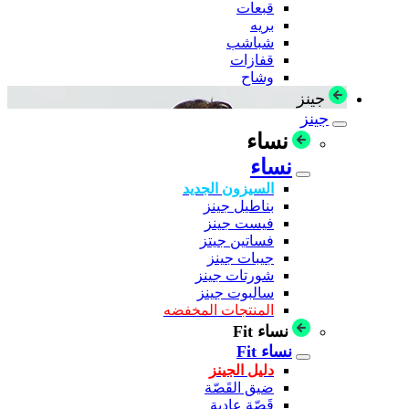
قبعات
بريه
شباشب
قفازات
وشاح
جينز
جينز
نساء
نساء
السيزون الجديد
بناطيل جينز
فيست جينز
فساتين جيتز
جيبات جينز
شورتات جينز
سالبوت جينز
المنتجات المخفضه
نساء Fit
نساء Fit
دليل الجينز
ضيق القَصّة
قَصّة عادية