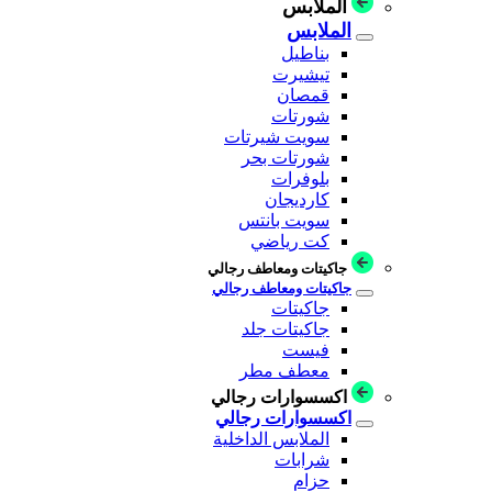
الملابس
الملابس
بناطيل
تيشيرت
قمصان
شورتات
سويت شيرتات
شورتات بحر
بلوفرات
كارديجان
سويت بانتس
كت رياضي
جاكيتات ومعاطف رجالي
جاكيتات ومعاطف رجالي
جاكيتات
جاكيتات جلد
فيست
معطف مطر
اكسسوارات رجالي
اكسسوارات رجالي
الملابس الداخلية
شرابات
حزام