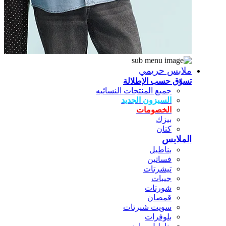
ملابس حريمي
تسوّق حسب الإطلالة
جميع المنتجات النسائيه
السيزون الجديد
الخصومات
بيزك
كتان
الملابس
بناطيل
فساتين
تيشرتات
جيبات
شورتات
قمصان
سويت شيرتات
بلوفرات