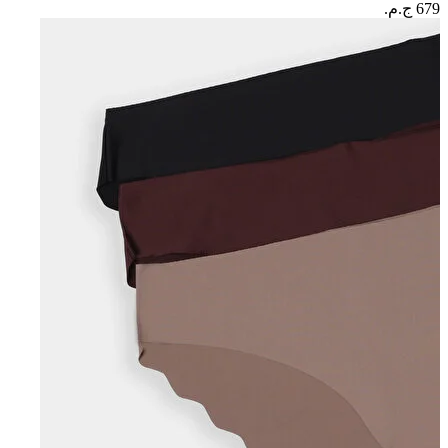
679 ج.م.‏