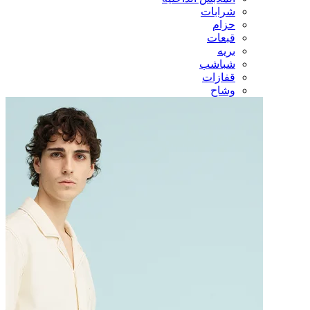
شرابات
حزام
قبعات
بريه
شباشب
قفازات
وشاح