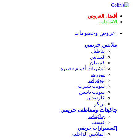
أقضل العروض
الاستدامه
عروض وخصومات
ملابس حريمي
بناطيل
فساتين
قمصان
تيشرتات أكمام قصيرة
شورت
بلوفرات
سويت شيرت
سويت بانتس
كارديجان
تريكو
جاكيتات ومعاطف حريمي
جاكيتات
فيست
إكسسوارات حريمي
الملابس الداخلية