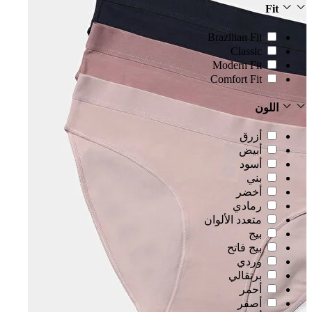
Fit
Brazilian Fit
Classic
Modern Fit
Comfort Fit
اللون
أزرق
أبيض
أسود
بني
أخضر
رمادي
متعدد الألوان
بيج
بيج فاتح
وردي
برتقالي
أحمر
أصفر