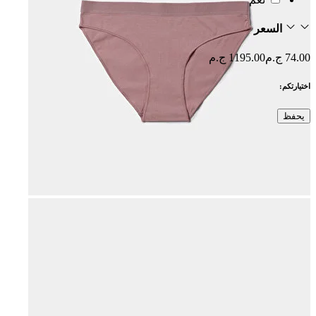
السعر
74.00 ج.م
1195.00 ج.م
اختيارتكم:
يحفظ