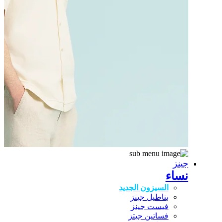
جينز
نساء
السيزون الجديد
بناطيل جينز
فيست جينز
فساتين جيتز