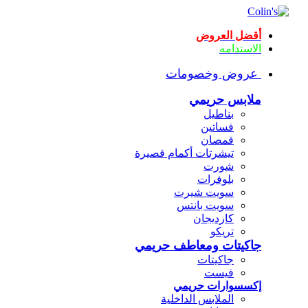
أقضل العروض
الاستدامه
عروض وخصومات
ملابس حريمي
بناطيل
فساتين
قمصان
تيشرتات أكمام قصيرة
شورت
بلوفرات
سويت شيرت
سويت بانتس
كارديجان
تريكو
جاكيتات ومعاطف حريمي
جاكيتات
فيست
إكسسوارات حريمي
الملابس الداخلية