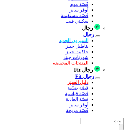
قَصّة موم
أوفر سايز
قَصّة مستقيمة
سكيني فيت
رجال
رجال
السيزون الجديد
بناطيل جينز
جاكيت جينز
شورتات جينز
المنتجات المخفضه
رجال Fit
رجال Fit
دليل الجينز
قَصّة ضيّقة
قَصّة قياسية
قصّة العادية
أوفر سايز
قَصّة مريحة