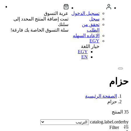
تسجيل الدخول
عربة التسوق
سجل
تمت إضافة المنتج المحدد إلى
تحقق من
سلتك
الطلب
سلة التسوق الخاصة بك فارغة!
الاعاده السهله
EGY
خيار اللغة
EGY
EN
حزام
الصفحة الرئيسية
حزام
35
المنتج
catalog.label.orderby
Filter
1