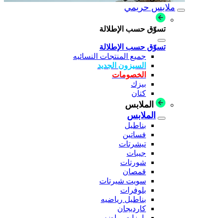
ملابس حريمي
تسوّق حسب الإطلالة
تسوّق حسب الإطلالة
جميع المنتجات النسائيه
السيزون الجديد
الخصومات
بيزك
كتان
الملابس
الملابس
بناطيل
فساتين
تيشرتات
جيبات
شورتات
قمصان
سويت شيرتات
بلوفرات
بناطيل رياضيه
كارديجان
بلوزات رياضه