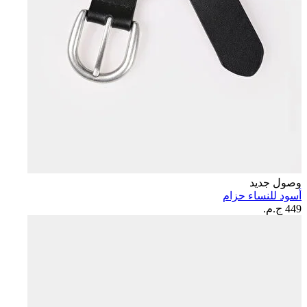
وصول جديد
أسود للنساء حزام
449 ج.م.‏