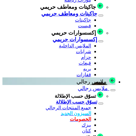
جاكيتات ومعاطف حريمي
جاكيتات ومعاطف حريمي
جاكيتات
فيست
إكسسوارات حريمي
إكسسوارات حريمي
الملابس الداخلية
شرابات
حزام
قبعات
بريه
قفازات
ملابس رجالي
ملابس رجالي
تسوّق حسب الإطلالة
تسوّق حسب الإطلالة
جميع المنتجات الرجالي
السيزون الجديد
الخصومات
بيزك
كتان