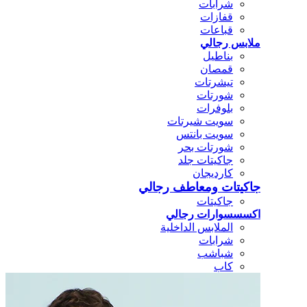
شرابات
قفازات
قباعات
ملابس رجالي
بناطيل
قمصان
تيشرتات
شورتات
بلوفرات
سويت شيرتات
سويت بانتس
شورتات بحر
جاكيتات جلد
كارديجان
جاكيتات ومعاطف رجالي
جاكيتات
اكسسسوارات رجالي
الملابس الداخلية
شرابات
شباشب
كاب