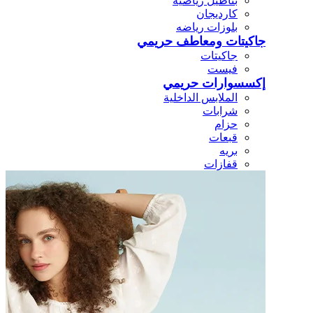
بناطيل رياضيه
كارديجان
بلوزات رياضه
جاكيتات ومعاطف حريمي
جاكيتات
فيست
إكسسوارات حريمي
الملابس الداخلية
شرابات
حزام
قبعات
بريه
قفازات