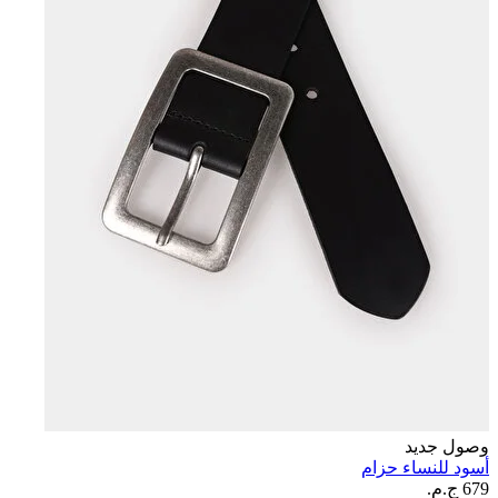
وصول جديد
أسود للنساء حزام
679 ج.م.‏