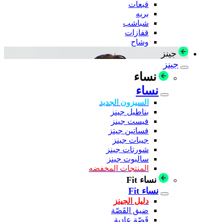
قبعات
بريه
شباشب
قفازات
وشاح
جينز
جينز
نساء
نساء
السيزون الجديد
بناطيل جينز
فيست جينز
فساتين جيتز
جيبات جينز
شورتات جينز
سالبوت جينز
المنتجات المخفضه
نساء Fit
نساء Fit
دليل الجينز
ضيق القَصّة
قَصّة عادية