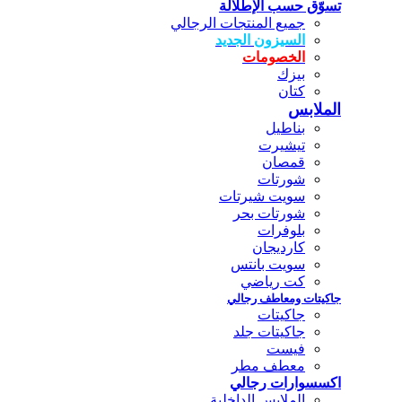
تسوّق حسب الإطلالة
جميع المنتجات الرجالي
السيزون الجديد
الخصومات
بيزك
كتان
الملابس
بناطيل
تيشيرت
قمصان
شورتات
سويت شيرتات
شورتات بحر
بلوفرات
كارديجان
سويت بانتس
كت رياضي
جاكيتات ومعاطف رجالي
جاكيتات
جاكيتات جلد
فيست
معطف مطر
اكسسوارات رجالي
الملابس الداخلية