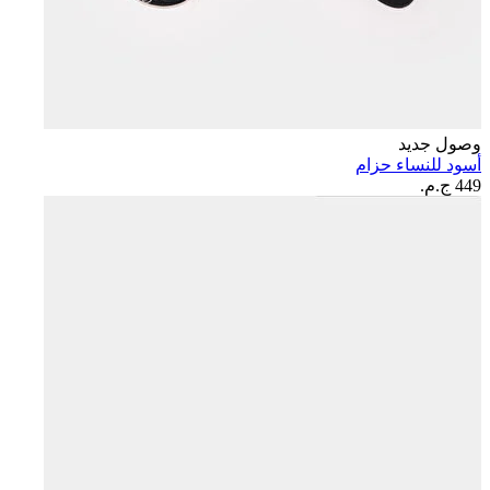
وصول جديد
أسود للنساء حزام
449 ج.م.‏