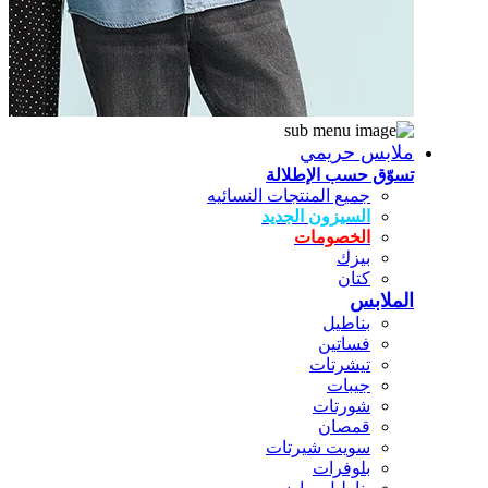
ملابس حريمي
تسوّق حسب الإطلالة
جميع المنتجات النسائيه
السيزون الجديد
الخصومات
بيزك
كتان
الملابس
بناطيل
فساتين
تيشرتات
جيبات
شورتات
قمصان
سويت شيرتات
بلوفرات