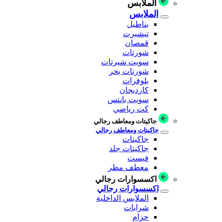
الملابس
الملابس
بناطيل
تيشيرت
قمصان
شورتات
سويت شيرتات
شورتات بحر
بلوفرات
كارديجان
سويت بانتس
كت رياضي
جاكيتات ومعاطف رجالي
جاكيتات ومعاطف رجالي
جاكيتات
جاكيتات جلد
فيست
معطف مطر
اكسسوارات رجالي
اكسسوارات رجالي
الملابس الداخلية
شرابات
حزام