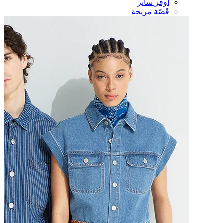
أوفر سايز
قَصّة مريحة