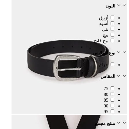
اللون
أزرق
أسود
بني
بيج
بيج فاتح
نوع الملابس
حزام
المقاس
75
80
85
90
95
منتج مجمع