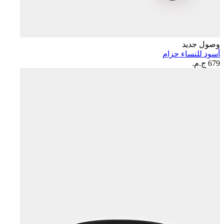
وصول جديد
أسود للنساء حزام
679 ج.م.‏