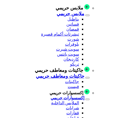
ملابس حريمي
ملابس حريمي
بناطيل
فساتين
قمصان
تيشرتات أكمام قصيرة
شورت
بلوفرات
سويت شيرت
سويت بانتس
كارديجان
تريكو
جاكيتات ومعاطف حريمي
جاكيتات ومعاطف حريمي
جاكيتات
فيست
إكسسوارات حريمي
إكسسوارات حريمي
الملابس الداخلية
شرابات
قفازات
قباعات