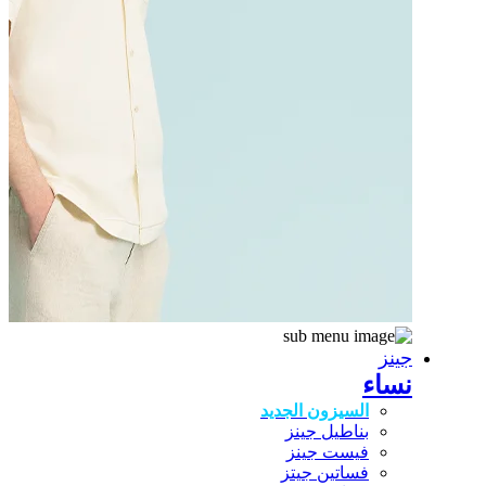
جينز
نساء
السيزون الجديد
بناطيل جينز
فيست جينز
فساتين جيتز