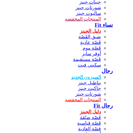
جيبات جينز
شورتات جينز
سالبوت جينز
المنتجات المخفضه
نساء Fit
دليل الجينز
ضيق القَصّة
قَصّة عادية
قَصّة موم
أوفر سايز
قَصّة مستقيمة
سكيني فيت
رجال
السيزون الجديد
بناطيل جينز
جاكيت جينز
شورتات جينز
المنتجات المخفضه
رجال Fit
دليل الجينز
قَصّة ضيّقة
قَصّة قياسية
قصّة العادية