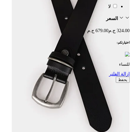
لا
السعر
324.00 ج.م
679.00 ج.م
اختيارتكم:
للنساء
إزالة الفلتر
يحفظ