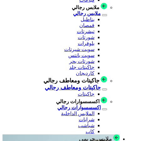
ملابس رجالي
ملابس رجالي
بناطيل
قمصان
تيشرتات
شورتات
بلوفرات
سويت شيرتات
سويت بانتس
شورتات بحر
جاكيتات جلد
كارديجان
جاكيتات ومعاطف رجالي
جاكيتات ومعاطف رجالي
جاكيتات
اكسسسوارات رجالي
اكسسسوارات رجالي
الملابس الداخلية
شرابات
شباشب
كاب
ملابس حريمي