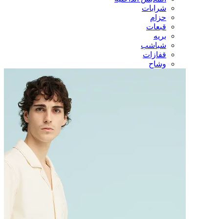
شرابات
حزام
قبعات
بريه
شباشب
قفازات
وشاح