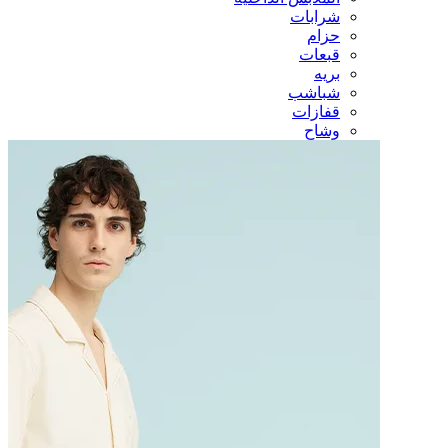
شرابات
حزام
قبعات
بريه
شباشب
قفازات
وشاح