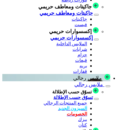
جاكيتات ومعاطف حريمي
جاكيتات ومعاطف حريمي
جاكيتات
فيست
إكسسوارات حريمي
إكسسوارات حريمي
الملابس الداخلية
شرابات
حزام
قبعات
بريه
قفازات
ملابس رجالي
ملابس رجالي
تسوّق حسب الإطلالة
تسوّق حسب الإطلالة
جميع المنتجات الرجالي
السيزون الجديد
الخصومات
بيزك
كتان