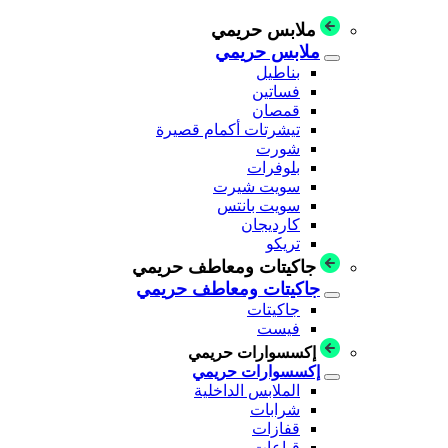
ملابس حريمي
ملابس حريمي
بناطيل
فساتين
قمصان
تيشرتات أكمام قصيرة
شورت
بلوفرات
سويت شيرت
سويت بانتس
كارديجان
تريكو
جاكيتات ومعاطف حريمي
جاكيتات ومعاطف حريمي
جاكيتات
فيست
إكسسوارات حريمي
إكسسوارات حريمي
الملابس الداخلية
شرابات
قفازات
قباعات