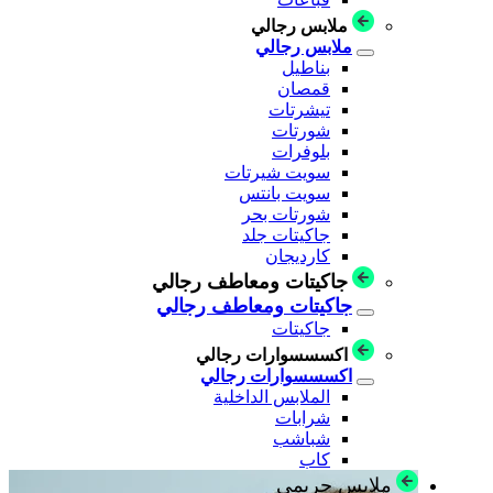
ملابس رجالي
ملابس رجالي
بناطيل
قمصان
تيشرتات
شورتات
بلوفرات
سويت شيرتات
سويت بانتس
شورتات بحر
جاكيتات جلد
كارديجان
جاكيتات ومعاطف رجالي
جاكيتات ومعاطف رجالي
جاكيتات
اكسسسوارات رجالي
اكسسسوارات رجالي
الملابس الداخلية
شرابات
شباشب
كاب
ملابس حريمي