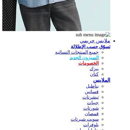
ملابس حريمي
تسوّق حسب الإطلالة
جميع المنتجات النسائيه
السيزون الجديد
الخصومات
بيزك
كتان
الملابس
بناطيل
فساتين
تيشرتات
جيبات
شورتات
قمصان
سويت شيرتات
بلوفرات