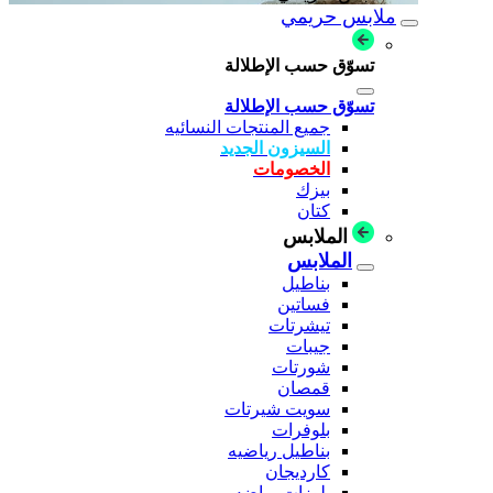
ملابس حريمي
تسوّق حسب الإطلالة
تسوّق حسب الإطلالة
جميع المنتجات النسائيه
السيزون الجديد
الخصومات
بيزك
كتان
الملابس
الملابس
بناطيل
فساتين
تيشرتات
جيبات
شورتات
قمصان
سويت شيرتات
بلوفرات
بناطيل رياضيه
كارديجان
بلوزات رياضه