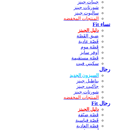
جيبات جينز
شورتات جينز
سالبوت جينز
المنتجات المخفضه
نساء Fit
دليل الجينز
ضيق القَصّة
قَصّة عادية
قَصّة موم
أوفر سايز
قَصّة مستقيمة
سكيني فيت
رجال
السيزون الجديد
بناطيل جينز
جاكيت جينز
شورتات جينز
المنتجات المخفضه
رجال Fit
دليل الجينز
قَصّة ضيّقة
قَصّة قياسية
قصّة العادية