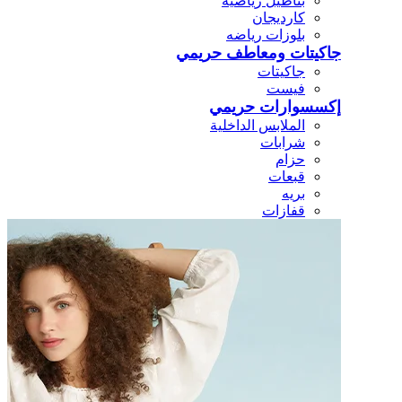
بناطيل رياضيه
كارديجان
بلوزات رياضه
جاكيتات ومعاطف حريمي
جاكيتات
فيست
إكسسوارات حريمي
الملابس الداخلية
شرابات
حزام
قبعات
بريه
قفازات