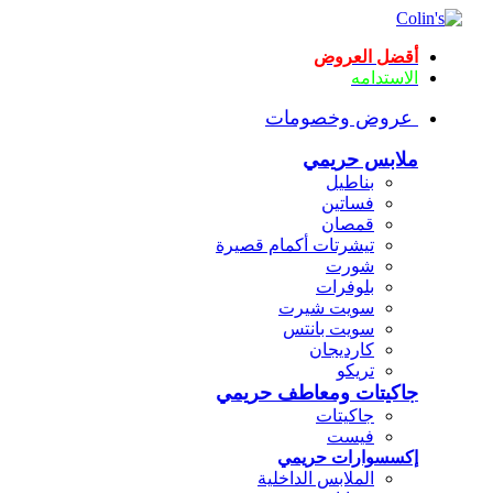
أقضل العروض
الاستدامه
عروض وخصومات
ملابس حريمي
بناطيل
فساتين
قمصان
تيشرتات أكمام قصيرة
شورت
بلوفرات
سويت شيرت
سويت بانتس
كارديجان
تريكو
جاكيتات ومعاطف حريمي
جاكيتات
فيست
إكسسوارات حريمي
الملابس الداخلية