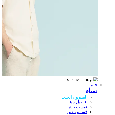
جينز
نساء
السيزون الجديد
بناطيل جينز
فيست جينز
فساتين جيتز