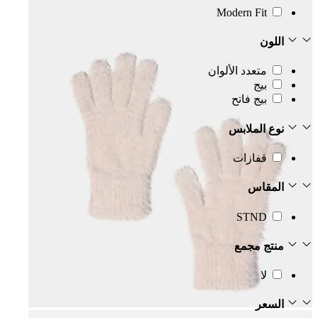
Modern Fit
اللون
متعدد الألوان
بيج
بيج فاتح
نوع الملابس
قفازات
المقاس
STND
منتج مجمع
لا
السعر