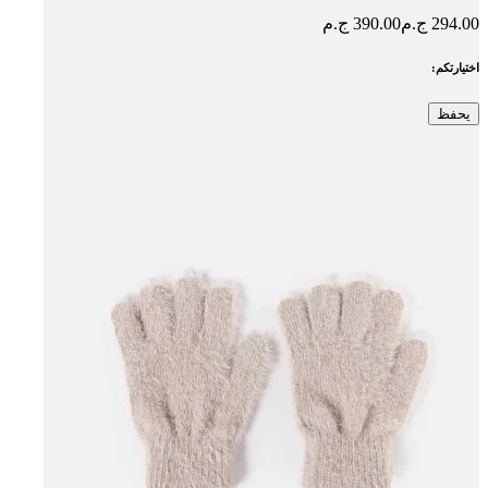
294.00 ج.م
390.00 ج.م
اختيارتكم:
يحفظ