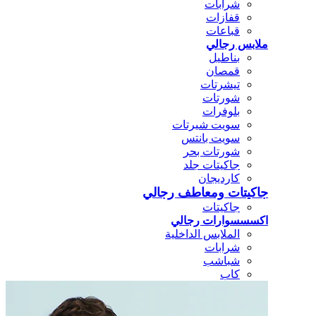
شرابات
قفازات
قباعات
ملابس رجالي
بناطيل
قمصان
تيشرتات
شورتات
بلوفرات
سويت شيرتات
سويت بانتس
شورتات بحر
جاكيتات جلد
كارديجان
جاكيتات ومعاطف رجالي
جاكيتات
اكسسسوارات رجالي
الملابس الداخلية
شرابات
شباشب
كاب