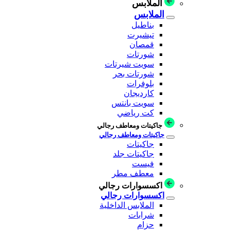
الملابس
الملابس
بناطيل
تيشيرت
قمصان
شورتات
سويت شيرتات
شورتات بحر
بلوفرات
كارديجان
سويت بانتس
كت رياضي
جاكيتات ومعاطف رجالي
جاكيتات ومعاطف رجالي
جاكيتات
جاكيتات جلد
فيست
معطف مطر
اكسسوارات رجالي
اكسسوارات رجالي
الملابس الداخلية
شرابات
حزام