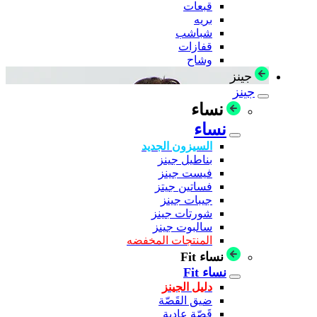
قبعات
بريه
شباشب
قفازات
وشاح
جينز
جينز
نساء
نساء
السيزون الجديد
بناطيل جينز
فيست جينز
فساتين جيتز
جيبات جينز
شورتات جينز
سالبوت جينز
المنتجات المخفضه
نساء Fit
نساء Fit
دليل الجينز
ضيق القَصّة
قَصّة عادية