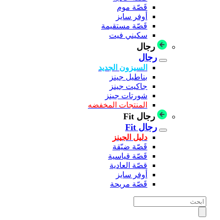
قَصّة موم
أوفر سايز
قَصّة مستقيمة
سكيني فيت
رجال
رجال
السيزون الجديد
بناطيل جينز
جاكيت جينز
شورتات جينز
المنتجات المخفضه
رجال Fit
رجال Fit
دليل الجينز
قَصّة ضيّقة
قَصّة قياسية
قصّة العادية
أوفر سايز
قَصّة مريحة