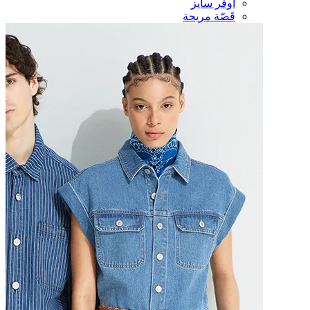
أوفر سايز
قَصّة مريحة