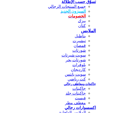
تسوّق حسب الإطلالة
جميع المنتجات الرجالي
السيزون الجديد
الخصومات
بيزك
كتان
الملابس
بناطيل
تيشيرت
قمصان
شورتات
سويت شيرتات
شورتات بحر
بلوفرات
كارديجان
سويت بانتس
كت رياضي
جاكيتات ومعاطف رجالي
جاكيتات
جاكيتات جلد
فيست
معطف مطر
اكسسوارات رجالي
الملابس الداخلية