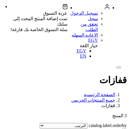
تسجيل الدخول
عربة التسوق
سجل
تمت إضافة المنتج المحدد إلى
تحقق من
سلتك
الطلب
سلة التسوق الخاصة بك فارغة!
الاعاده السهله
EGY
خيار اللغة
EGY
EN
قفازات
الصفحة الرئيسية
جميع المنتجات الحريمي
قفازات
3
المنتج
catalog.label.orderby