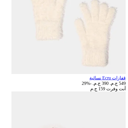
قفازات Ecru نسائية
549 ج.م.‏
390 ج.م.‏
-29%
أنت وفرت
159 ج.م