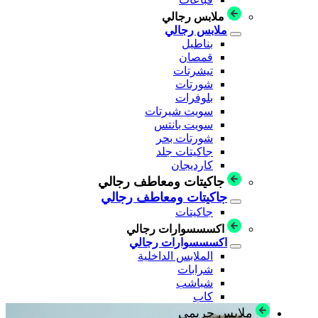
ملابس رجالي
ملابس رجالي
بناطيل
قمصان
تيشرتات
شورتات
بلوفرات
سويت شيرتات
سويت بانتس
شورتات بحر
جاكيتات جلد
كارديجان
جاكيتات ومعاطف رجالي
جاكيتات ومعاطف رجالي
جاكيتات
اكسسسوارات رجالي
اكسسسوارات رجالي
الملابس الداخلية
شرابات
شباشب
كاب
ملابس حريمي