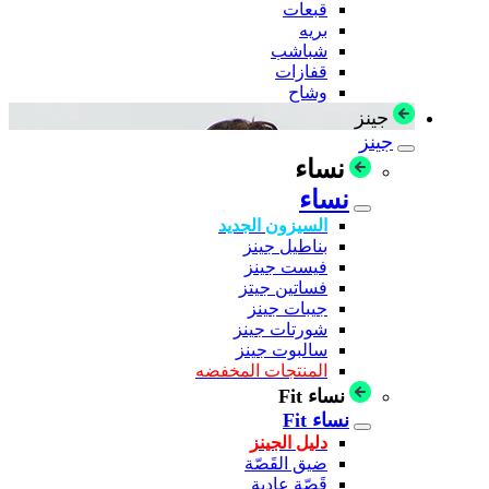
قبعات
بريه
شباشب
قفازات
وشاح
جينز
جينز
نساء
نساء
السيزون الجديد
بناطيل جينز
فيست جينز
فساتين جيتز
جيبات جينز
شورتات جينز
سالبوت جينز
المنتجات المخفضه
نساء Fit
نساء Fit
دليل الجينز
ضيق القَصّة
قَصّة عادية