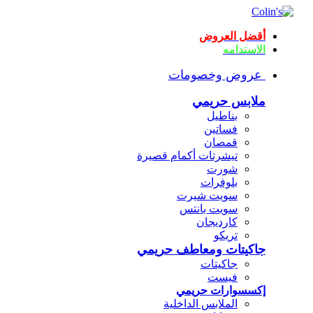
أقضل العروض
الاستدامه
عروض وخصومات
ملابس حريمي
بناطيل
فساتين
قمصان
تيشرتات أكمام قصيرة
شورت
بلوفرات
سويت شيرت
سويت بانتس
كارديجان
تريكو
جاكيتات ومعاطف حريمي
جاكيتات
فيست
إكسسوارات حريمي
الملابس الداخلية