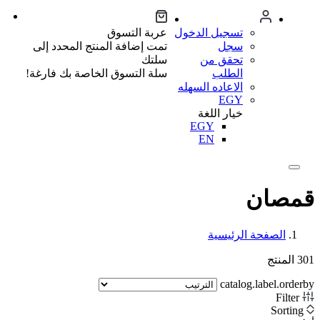
تسجيل الدخول
عربة التسوق
سجل
تمت إضافة المنتج المحدد إلى
تحقق من
سلتك
الطلب
سلة التسوق الخاصة بك فارغة!
الاعاده السهله
EGY
خيار اللغة
EGY
EN
قمصان
الصفحة الرئيسية
301
المنتج
catalog.label.orderby
Filter
Sorting