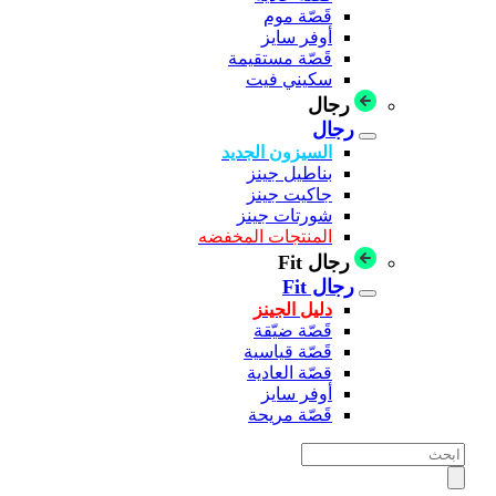
قَصّة موم
أوفر سايز
قَصّة مستقيمة
سكيني فيت
رجال
رجال
السيزون الجديد
بناطيل جينز
جاكيت جينز
شورتات جينز
المنتجات المخفضه
رجال Fit
رجال Fit
دليل الجينز
قَصّة ضيّقة
قَصّة قياسية
قصّة العادية
أوفر سايز
قَصّة مريحة