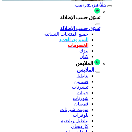
ملابس حريمي
تسوّق حسب الإطلالة
تسوّق حسب الإطلالة
جميع المنتجات النسائيه
السيزون الجديد
الخصومات
بيزك
كتان
الملابس
الملابس
بناطيل
فساتين
تيشرتات
جيبات
شورتات
قمصان
سويت شيرتات
بلوفرات
بناطيل رياضيه
كارديجان
بلوزات رياضه