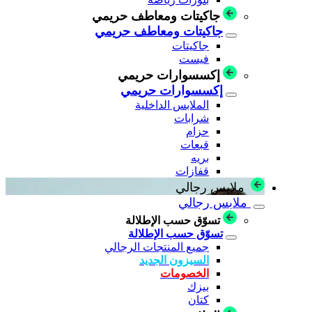
جاكيتات ومعاطف حريمي
جاكيتات ومعاطف حريمي
جاكيتات
فيست
إكسسوارات حريمي
إكسسوارات حريمي
الملابس الداخلية
شرابات
حزام
قبعات
بريه
قفازات
ملابس رجالي
ملابس رجالي
تسوّق حسب الإطلالة
تسوّق حسب الإطلالة
جميع المنتجات الرجالي
السيزون الجديد
الخصومات
بيزك
كتان