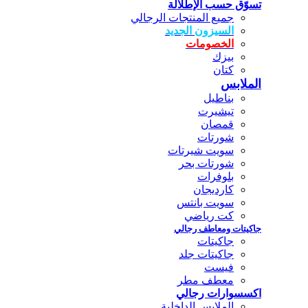
تسوّق حسب الإطلالة
جميع المنتجات الرجالي
السيزون الجديد
الخصومات
بيزك
كتان
الملابس
بناطيل
تيشيرت
قمصان
شورتات
سويت شيرتات
شورتات بحر
بلوفرات
كارديجان
سويت بانتس
كت رياضي
جاكيتات ومعاطف رجالي
جاكيتات
جاكيتات جلد
فيست
معطف مطر
اكسسوارات رجالي
الملابس الداخلية