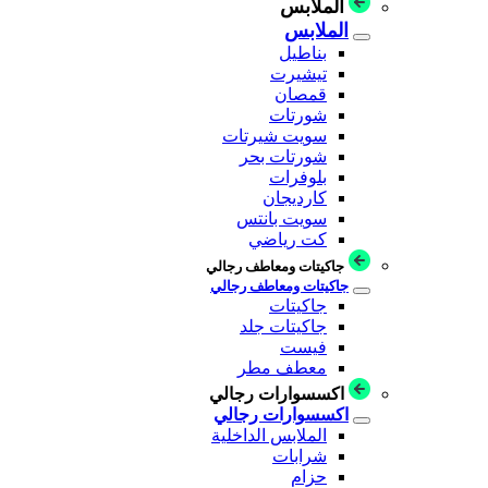
الملابس
الملابس
بناطيل
تيشيرت
قمصان
شورتات
سويت شيرتات
شورتات بحر
بلوفرات
كارديجان
سويت بانتس
كت رياضي
جاكيتات ومعاطف رجالي
جاكيتات ومعاطف رجالي
جاكيتات
جاكيتات جلد
فيست
معطف مطر
اكسسوارات رجالي
اكسسوارات رجالي
الملابس الداخلية
شرابات
حزام