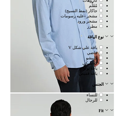
كاروهات
مُقَلَّم
جاكار (نمط النسيج)
مشجر -عليه رسومات
مشجر ورود
مطرز
نوع الياقة
ياقة علي شكل V
قاضي
كابيشو
كلاسيكي
ياقة بولو
ياقة قميص
الجنس
للنساء
للرجال
Fit