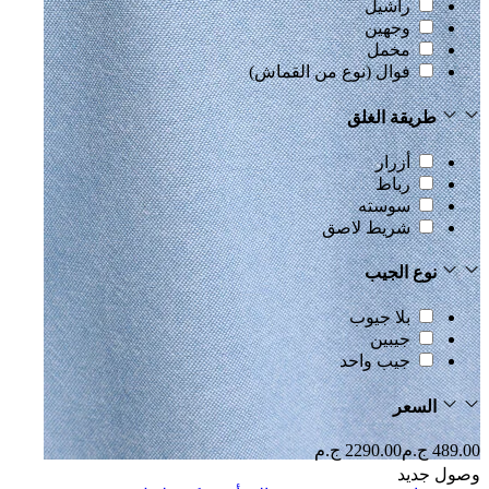
راشيل
وجهين
مخمل
فوال (نوع من القماش)
طريقة الغلق
أزرار
رباط
سوسته
شريط لاصق
نوع الجيب
بلا جيوب
جيبين
جيب واحد
السعر
489.00 ج.م
2290.00 ج.م
وصول جديد