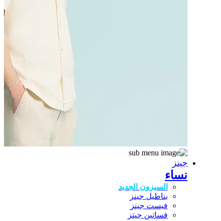
جينز
نساء
السيزون الجديد
بناطيل جينز
فيست جينز
فساتين جيتز