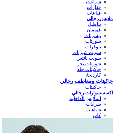
شرابات
قفازات
قباعات
ملابس رجالي
بناطيل
قمصان
تيشرتات
شورتات
بلوفرات
سويت شيرتات
سويت بانتس
شورتات بحر
جاكيتات جلد
كارديجان
جاكيتات ومعاطف رجالي
جاكيتات
اكسسسوارات رجالي
الملابس الداخلية
شرابات
شباشب
كاب