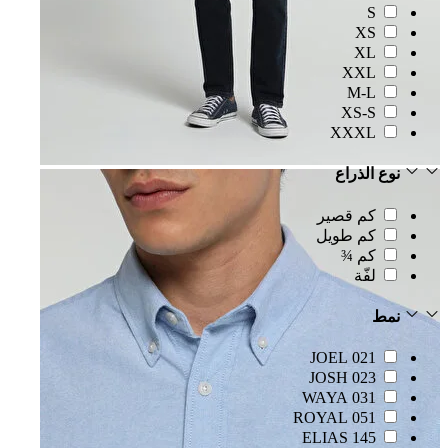
S
XS
XL
XXL
M-L
XS-S
XXXL
نوع الذراع
كم قصير
كم طويل
كم ¾
لفّة
نمط
021 JOEL
023 JOSH
031 WAYA
051 ROYAL
145 ELIAS