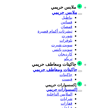
ملابس حريمي
ملابس حريمي
بناطيل
فساتين
قمصان
تيشرتات أكمام قصيرة
شورت
بلوفرات
سويت شيرت
سويت بانتس
كارديجان
تريكو
جاكيتات ومعاطف حريمي
جاكيتات ومعاطف حريمي
جاكيتات
فيست
إكسسوارات حريمي
إكسسوارات حريمي
الملابس الداخلية
شرابات
قفازات
قباعات