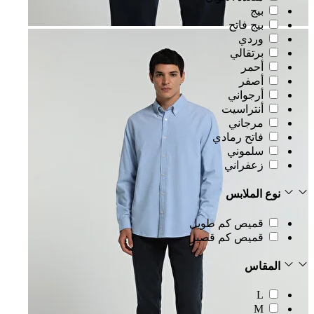
بيج
بيج فاتح
وردي
برتقالي
أحمر
أصفر
أرجواني
أنتراسيت
مرجاني
فاتح رمادي
سلموني
زعفراني
نوع الملابس
قميص كم طويل
قميص كم قصير
المقاس
L
M