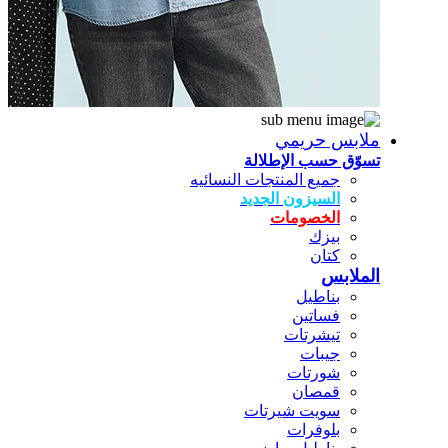
ملابس حريمي
تسوّق حسب الإطلالة
جميع المنتجات النسائيه
السيزون الجديد
الخصومات
بيزك
كتان
الملابس
بناطيل
فساتين
تيشرتات
جيبات
شورتات
قمصان
سويت شيرتات
بلوفرات