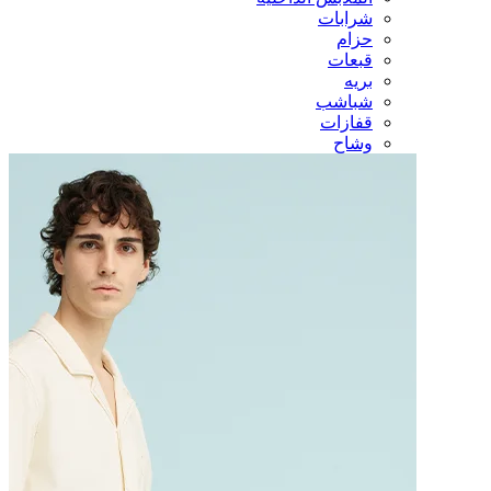
شرابات
حزام
قبعات
بريه
شباشب
قفازات
وشاح