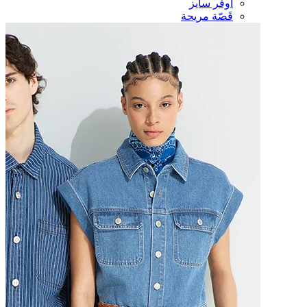
أوفر سايز
قَصّة مريحة