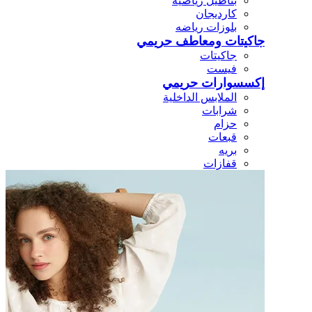
بناطيل رياضيه
كارديجان
بلوزات رياضه
جاكيتات ومعاطف حريمي
جاكيتات
فيست
إكسسوارات حريمي
الملابس الداخلية
شرابات
حزام
قبعات
بريه
قفازات