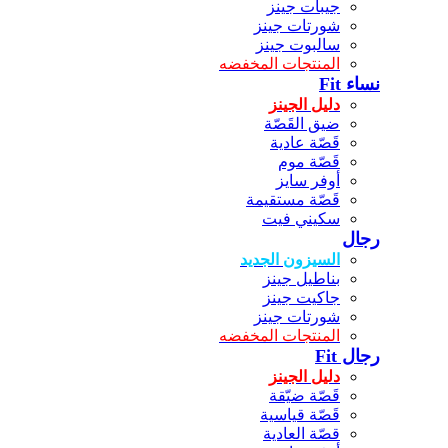
جيبات جينز
شورتات جينز
سالبوت جينز
المنتجات المخفضه
نساء Fit
دليل الجينز
ضيق القَصّة
قَصّة عادية
قَصّة موم
أوفر سايز
قَصّة مستقيمة
سكيني فيت
رجال
السيزون الجديد
بناطيل جينز
جاكيت جينز
شورتات جينز
المنتجات المخفضه
رجال Fit
دليل الجينز
قَصّة ضيّقة
قَصّة قياسية
قصّة العادية