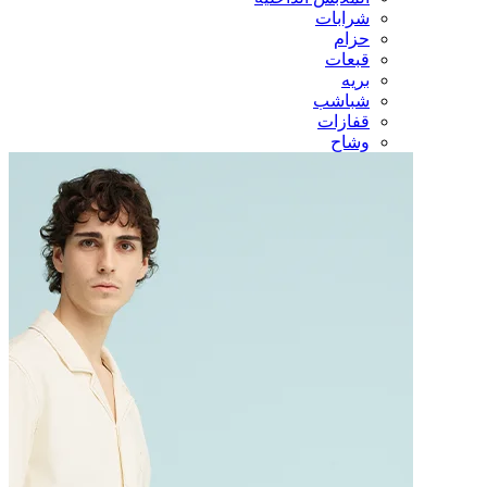
شرابات
حزام
قبعات
بريه
شباشب
قفازات
وشاح