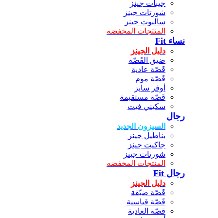
جيبات جينز
شورتات جينز
سالبوت جينز
المنتجات المخفضه
نساء Fit
دليل الجينز
ضيق القَصّة
قَصّة عادية
قَصّة موم
أوفر سايز
قَصّة مستقيمة
سكيني فيت
رجال
السيزون الجديد
بناطيل جينز
جاكيت جينز
شورتات جينز
المنتجات المخفضه
رجال Fit
دليل الجينز
قَصّة ضيّقة
قَصّة قياسية
قصّة العادية