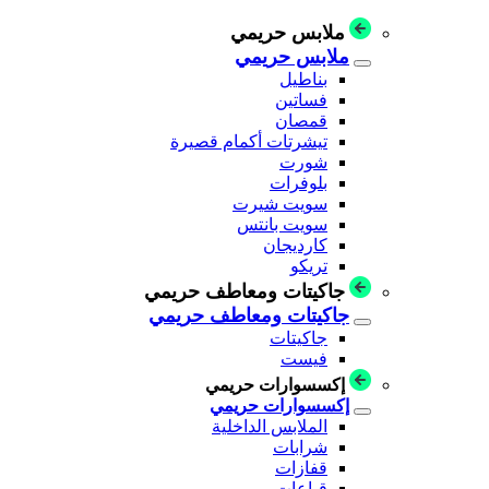
ملابس حريمي
ملابس حريمي
بناطيل
فساتين
قمصان
تيشرتات أكمام قصيرة
شورت
بلوفرات
سويت شيرت
سويت بانتس
كارديجان
تريكو
جاكيتات ومعاطف حريمي
جاكيتات ومعاطف حريمي
جاكيتات
فيست
إكسسوارات حريمي
إكسسوارات حريمي
الملابس الداخلية
شرابات
قفازات
قباعات