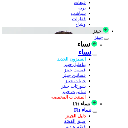
قبعات
بريه
شباشب
قفازات
وشاح
جينز
جينز
نساء
نساء
السيزون الجديد
بناطيل جينز
فيست جينز
فساتين جيتز
جيبات جينز
شورتات جينز
سالبوت جينز
المنتجات المخفضه
نساء Fit
نساء Fit
دليل الجينز
ضيق القَصّة
قَصّة عادية