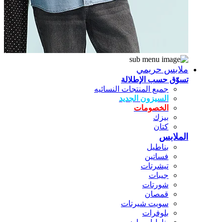
ملابس حريمي
تسوّق حسب الإطلالة
جميع المنتجات النسائيه
السيزون الجديد
الخصومات
بيزك
كتان
الملابس
بناطيل
فساتين
تيشرتات
جيبات
شورتات
قمصان
سويت شيرتات
بلوفرات