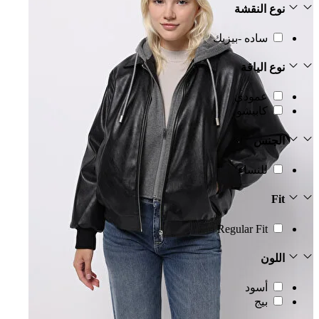
نوع النقشة
ساده -بيزيك
نوع الياقة
عمودي
كابيشو
الجنس
للنساء
Fit
Regular Fit
اللون
أسود
بيج