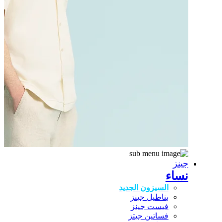
جينز
نساء
السيزون الجديد
بناطيل جينز
فيست جينز
فساتين جيتز