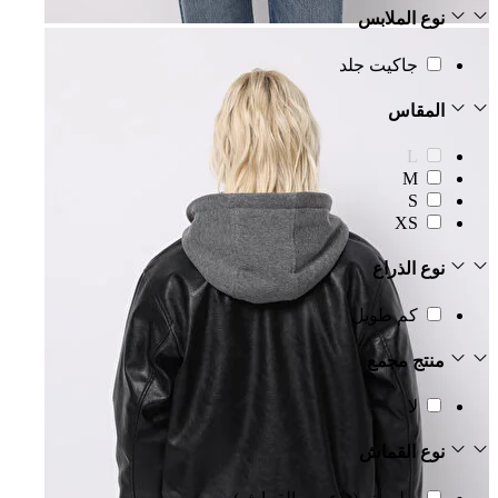
نوع الملابس
جاكيت جلد
المقاس
L
M
S
XS
نوع الذراع
كم طويل
منتج مجمع
لا
نوع القماش