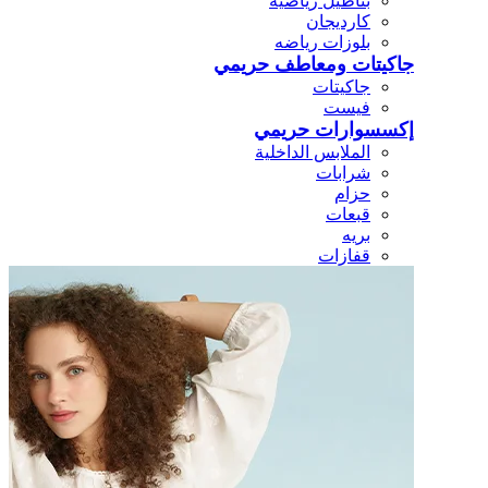
بناطيل رياضيه
كارديجان
بلوزات رياضه
جاكيتات ومعاطف حريمي
جاكيتات
فيست
إكسسوارات حريمي
الملابس الداخلية
شرابات
حزام
قبعات
بريه
قفازات