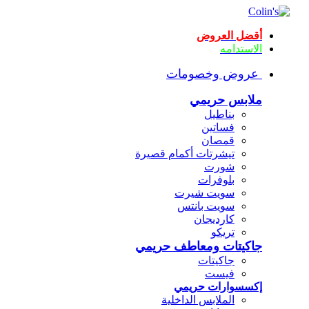
أقضل العروض
الاستدامه
عروض وخصومات
ملابس حريمي
بناطيل
فساتين
قمصان
تيشرتات أكمام قصيرة
شورت
بلوفرات
سويت شيرت
سويت بانتس
كارديجان
تريكو
جاكيتات ومعاطف حريمي
جاكيتات
فيست
إكسسوارات حريمي
الملابس الداخلية