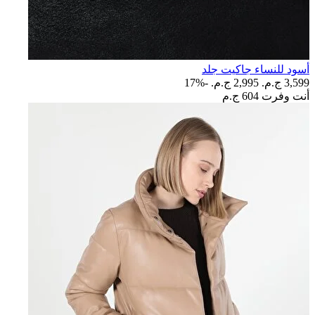
أسود للنساء جاكيت جلد
3,599 ج.م.‏
2,995 ج.م.‏
-17%
أنت وفرت
604 ج.م