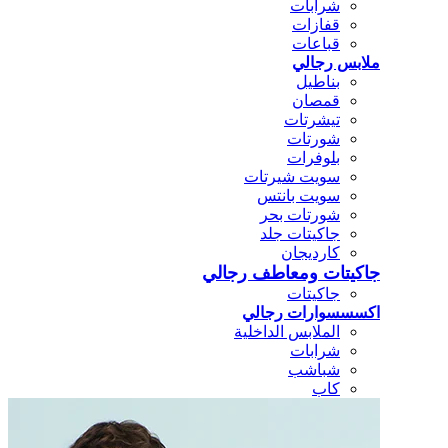
شرابات
قفازات
قباعات
ملابس رجالي
بناطيل
قمصان
تيشرتات
شورتات
بلوفرات
سويت شيرتات
سويت بانتس
شورتات بحر
جاكيتات جلد
كارديجان
جاكيتات ومعاطف رجالي
جاكيتات
اكسسسوارات رجالي
الملابس الداخلية
شرابات
شباشب
كاب