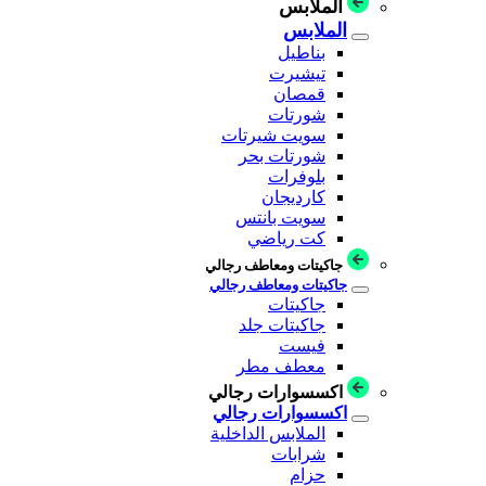
الملابس
الملابس
بناطيل
تيشيرت
قمصان
شورتات
سويت شيرتات
شورتات بحر
بلوفرات
كارديجان
سويت بانتس
كت رياضي
جاكيتات ومعاطف رجالي
جاكيتات ومعاطف رجالي
جاكيتات
جاكيتات جلد
فيست
معطف مطر
اكسسوارات رجالي
اكسسوارات رجالي
الملابس الداخلية
شرابات
حزام