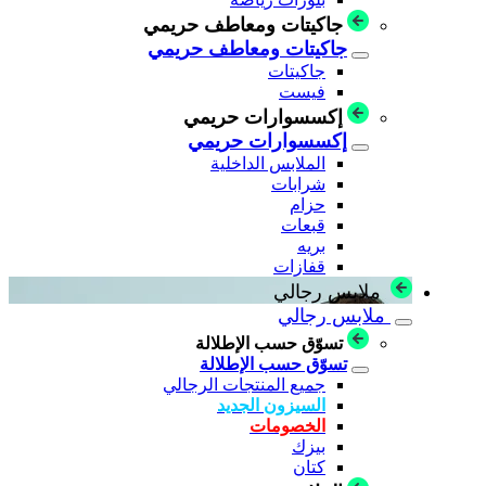
جاكيتات ومعاطف حريمي
جاكيتات ومعاطف حريمي
جاكيتات
فيست
إكسسوارات حريمي
إكسسوارات حريمي
الملابس الداخلية
شرابات
حزام
قبعات
بريه
قفازات
ملابس رجالي
ملابس رجالي
تسوّق حسب الإطلالة
تسوّق حسب الإطلالة
جميع المنتجات الرجالي
السيزون الجديد
الخصومات
بيزك
كتان