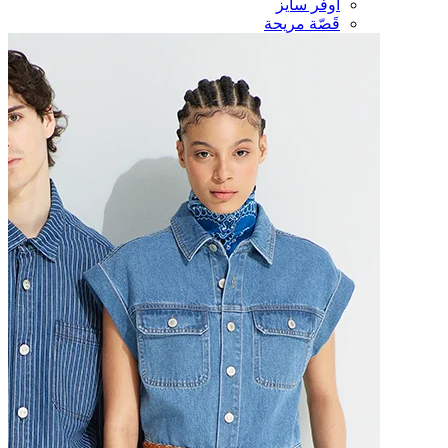
أوفر سايز
قَصّة مريحة