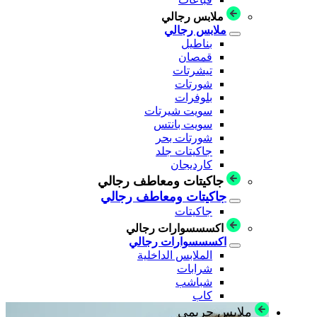
ملابس رجالي
ملابس رجالي
بناطيل
قمصان
تيشرتات
شورتات
بلوفرات
سويت شيرتات
سويت بانتس
شورتات بحر
جاكيتات جلد
كارديجان
جاكيتات ومعاطف رجالي
جاكيتات ومعاطف رجالي
جاكيتات
اكسسسوارات رجالي
اكسسسوارات رجالي
الملابس الداخلية
شرابات
شباشب
كاب
ملابس حريمي