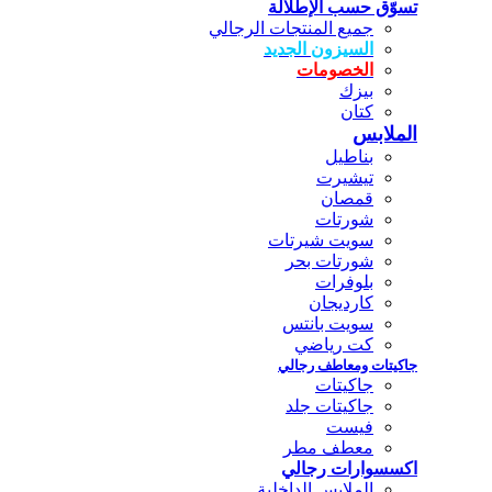
تسوّق حسب الإطلالة
جميع المنتجات الرجالي
السيزون الجديد
الخصومات
بيزك
كتان
الملابس
بناطيل
تيشيرت
قمصان
شورتات
سويت شيرتات
شورتات بحر
بلوفرات
كارديجان
سويت بانتس
كت رياضي
جاكيتات ومعاطف رجالي
جاكيتات
جاكيتات جلد
فيست
معطف مطر
اكسسوارات رجالي
الملابس الداخلية