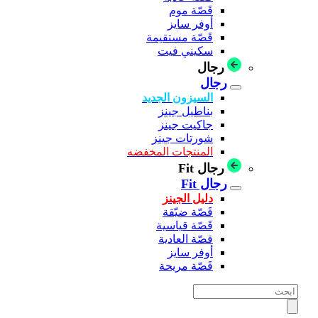
قَصّة موم
أوفر سايز
قَصّة مستقيمة
سكيني فيت
رجال
رجال
السيزون الجديد
بناطيل جينز
جاكيت جينز
شورتات جينز
المنتجات المخفضه
رجال Fit
رجال Fit
دليل الجينز
قَصّة ضيّقة
قَصّة قياسية
قصّة العادية
أوفر سايز
قَصّة مريحة