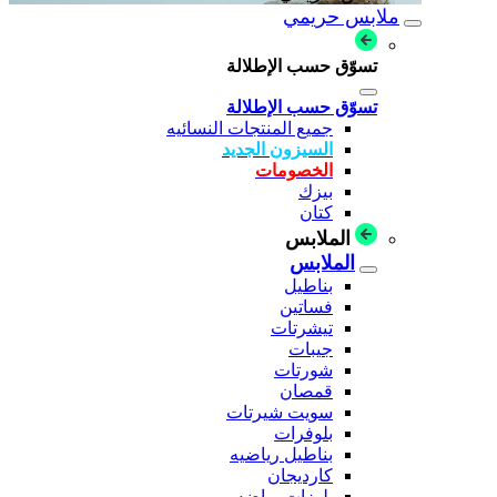
ملابس حريمي
تسوّق حسب الإطلالة
تسوّق حسب الإطلالة
جميع المنتجات النسائيه
السيزون الجديد
الخصومات
بيزك
كتان
الملابس
الملابس
بناطيل
فساتين
تيشرتات
جيبات
شورتات
قمصان
سويت شيرتات
بلوفرات
بناطيل رياضيه
كارديجان
بلوزات رياضه