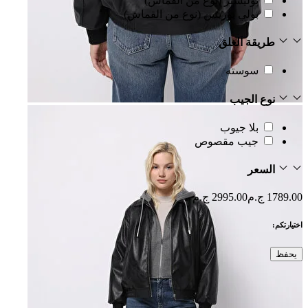
بوليستر (نوع من القماش)
بولي يوريثين (نوع من القماش)
طريقة الغلق
سوسته
نوع الجيب
بلا جيوب
جيب مقصوص
السعر
1789.00 ج.م
2995.00 ج.م
اختيارتكم:
يحفظ