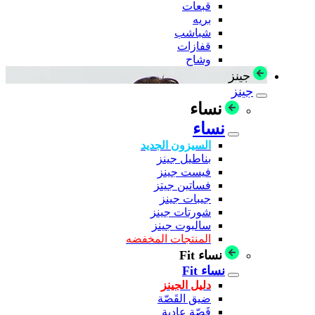
قبعات
بريه
شباشب
قفازات
وشاح
جينز
جينز
نساء
نساء
السيزون الجديد
بناطيل جينز
فيست جينز
فساتين جيتز
جيبات جينز
شورتات جينز
سالبوت جينز
المنتجات المخفضه
نساء Fit
نساء Fit
دليل الجينز
ضيق القَصّة
قَصّة عادية