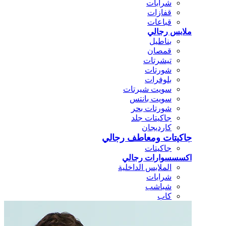
شرابات
قفازات
قباعات
ملابس رجالي
بناطيل
قمصان
تيشرتات
شورتات
بلوفرات
سويت شيرتات
سويت بانتس
شورتات بحر
جاكيتات جلد
كارديجان
جاكيتات ومعاطف رجالي
جاكيتات
اكسسسوارات رجالي
الملابس الداخلية
شرابات
شباشب
كاب