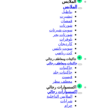
الملابس
الملابس
بناطيل
تيشيرت
قمصان
شورتات
سويت شيرتات
شورتات بحر
بلوفرات
كارديجان
سويت بانتس
كت رياضي
جاكيتات ومعاطف رجالي
جاكيتات ومعاطف رجالي
جاكيتات
جاكيتات جلد
فيست
معطف مطر
اكسسوارات رجالي
اكسسوارات رجالي
الملابس الداخلية
شرابات
حزام