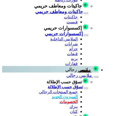
جاكيتات ومعاطف حريمي
جاكيتات ومعاطف حريمي
جاكيتات
فيست
إكسسوارات حريمي
إكسسوارات حريمي
الملابس الداخلية
شرابات
حزام
قبعات
بريه
قفازات
ملابس رجالي
ملابس رجالي
تسوّق حسب الإطلالة
تسوّق حسب الإطلالة
جميع المنتجات الرجالي
السيزون الجديد
الخصومات
بيزك
كتان