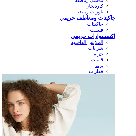
بناطيل رياضيه
كارديجان
بلوزات رياضه
جاكيتات ومعاطف حريمي
جاكيتات
فيست
إكسسوارات حريمي
الملابس الداخلية
شرابات
حزام
قبعات
بريه
قفازات