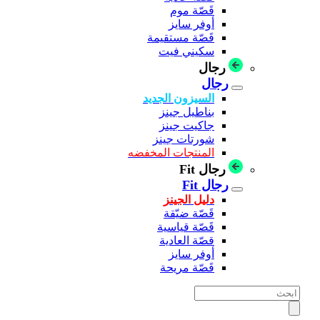
قَصّة موم
أوفر سايز
قَصّة مستقيمة
سكيني فيت
رجال
رجال
السيزون الجديد
بناطيل جينز
جاكيت جينز
شورتات جينز
المنتجات المخفضه
رجال Fit
رجال Fit
دليل الجينز
قَصّة ضيّقة
قَصّة قياسية
قصّة العادية
أوفر سايز
قَصّة مريحة