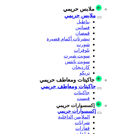
ملابس حريمي
ملابس حريمي
بناطيل
فساتين
قمصان
تيشرتات أكمام قصيرة
شورت
بلوفرات
سويت شيرت
سويت بانتس
كارديجان
تريكو
جاكيتات ومعاطف حريمي
جاكيتات ومعاطف حريمي
جاكيتات
فيست
إكسسوارات حريمي
إكسسوارات حريمي
الملابس الداخلية
شرابات
قفازات
قباعات