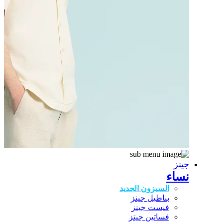
جينز
نساء
السيزون الجديد
بناطيل جينز
فيست جينز
فساتين جيتز