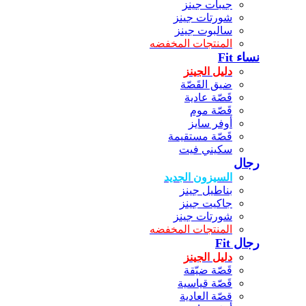
جيبات جينز
شورتات جينز
سالبوت جينز
المنتجات المخفضه
نساء Fit
دليل الجينز
ضيق القَصّة
قَصّة عادية
قَصّة موم
أوفر سايز
قَصّة مستقيمة
سكيني فيت
رجال
السيزون الجديد
بناطيل جينز
جاكيت جينز
شورتات جينز
المنتجات المخفضه
رجال Fit
دليل الجينز
قَصّة ضيّقة
قَصّة قياسية
قصّة العادية