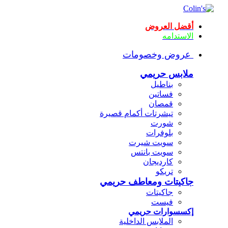
أقضل العروض
الاستدامه
عروض وخصومات
ملابس حريمي
بناطيل
فساتين
قمصان
تيشرتات أكمام قصيرة
شورت
بلوفرات
سويت شيرت
سويت بانتس
كارديجان
تريكو
جاكيتات ومعاطف حريمي
جاكيتات
فيست
إكسسوارات حريمي
الملابس الداخلية