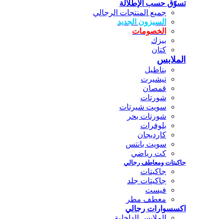
تسوّق حسب الإطلالة
جميع المنتجات الرجالي
السيزون الجديد
الخصومات
بيزك
كتان
الملابس
بناطيل
تيشيرت
قمصان
شورتات
سويت شيرتات
شورتات بحر
بلوفرات
كارديجان
سويت بانتس
كت رياضي
جاكيتات ومعاطف رجالي
جاكيتات
جاكيتات جلد
فيست
معطف مطر
اكسسوارات رجالي
الملابس الداخلية