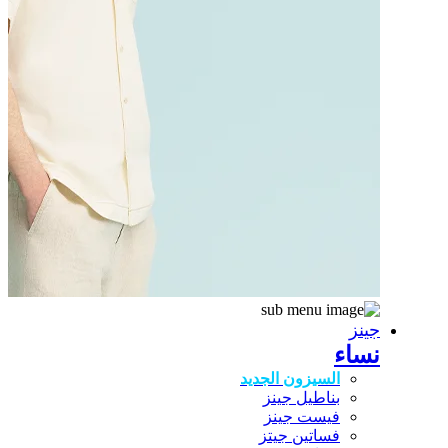
جينز
نساء
السيزون الجديد
بناطيل جينز
فيست جينز
فساتين جيتز