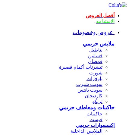
أقضل العروض
الاستدامه
عروض وخصومات
ملابس حريمي
بناطيل
فساتين
قمصان
تيشرتات أكمام قصيرة
شورت
بلوفرات
سويت شيرت
سويت بانتس
كارديجان
تريكو
جاكيتات ومعاطف حريمي
جاكيتات
فيست
إكسسوارات حريمي
الملابس الداخلية