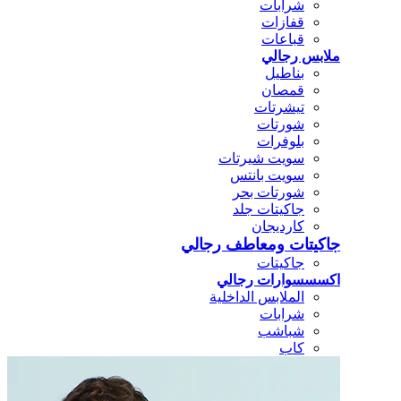
شرابات
قفازات
قباعات
ملابس رجالي
بناطيل
قمصان
تيشرتات
شورتات
بلوفرات
سويت شيرتات
سويت بانتس
شورتات بحر
جاكيتات جلد
كارديجان
جاكيتات ومعاطف رجالي
جاكيتات
اكسسسوارات رجالي
الملابس الداخلية
شرابات
شباشب
كاب