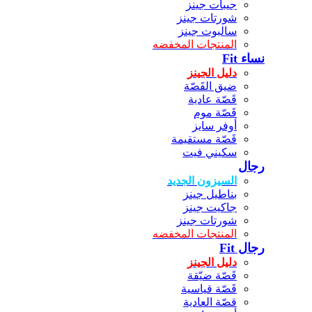
جيبات جينز
شورتات جينز
سالبوت جينز
المنتجات المخفضه
نساء Fit
دليل الجينز
ضيق القَصّة
قَصّة عادية
قَصّة موم
أوفر سايز
قَصّة مستقيمة
سكيني فيت
رجال
السيزون الجديد
بناطيل جينز
جاكيت جينز
شورتات جينز
المنتجات المخفضه
رجال Fit
دليل الجينز
قَصّة ضيّقة
قَصّة قياسية
قصّة العادية