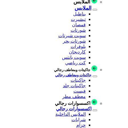
الملابس
الملابس
بناطيل
تيشيرت
قمصان
شورتات
سويت شيرتات
شورتات بحر
بلوفرات
كارديجان
سويت بانتس
كت رياضي
جاكيتات ومعاطف رجالي
جاكيتات ومعاطف رجالي
جاكيتات
جاكيتات جلد
فيست
معطف مطر
اكسسوارات رجالي
اكسسوارات رجالي
الملابس الداخلية
شرابات
حزام