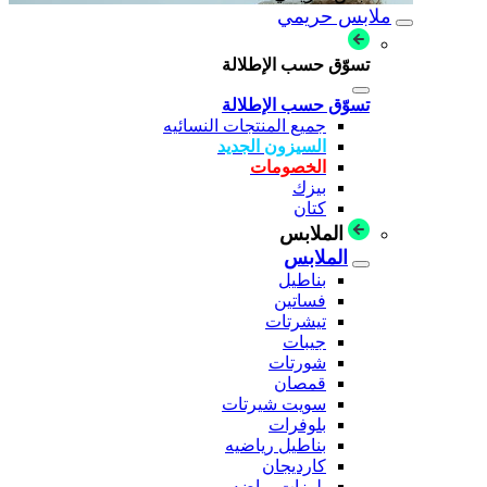
ملابس حريمي
تسوّق حسب الإطلالة
تسوّق حسب الإطلالة
جميع المنتجات النسائيه
السيزون الجديد
الخصومات
بيزك
كتان
الملابس
الملابس
بناطيل
فساتين
تيشرتات
جيبات
شورتات
قمصان
سويت شيرتات
بلوفرات
بناطيل رياضيه
كارديجان
بلوزات رياضه