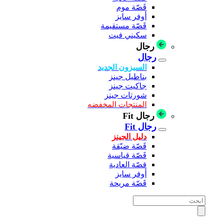
قَصّة موم
أوفر سايز
قَصّة مستقيمة
سكيني فيت
رجال
رجال
السيزون الجديد
بناطيل جينز
جاكيت جينز
شورتات جينز
المنتجات المخفضه
رجال Fit
رجال Fit
دليل الجينز
قَصّة ضيّقة
قَصّة قياسية
قصّة العادية
أوفر سايز
قَصّة مريحة