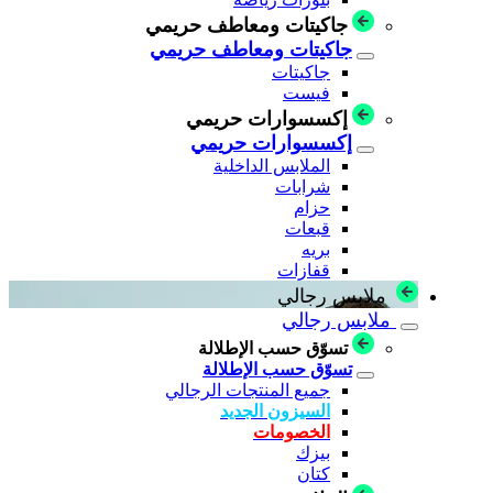
جاكيتات ومعاطف حريمي
جاكيتات ومعاطف حريمي
جاكيتات
فيست
إكسسوارات حريمي
إكسسوارات حريمي
الملابس الداخلية
شرابات
حزام
قبعات
بريه
قفازات
ملابس رجالي
ملابس رجالي
تسوّق حسب الإطلالة
تسوّق حسب الإطلالة
جميع المنتجات الرجالي
السيزون الجديد
الخصومات
بيزك
كتان