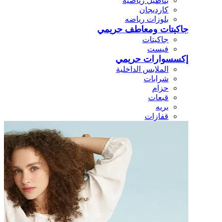
بناطيل رياضيه
كارديجان
بلوزات رياضه
جاكيتات ومعاطف حريمي
جاكيتات
فيست
إكسسوارات حريمي
الملابس الداخلية
شرابات
حزام
قبعات
بريه
قفازات