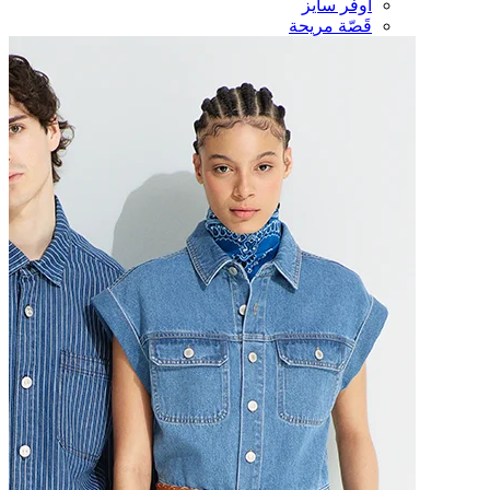
أوفر سايز
قَصّة مريحة