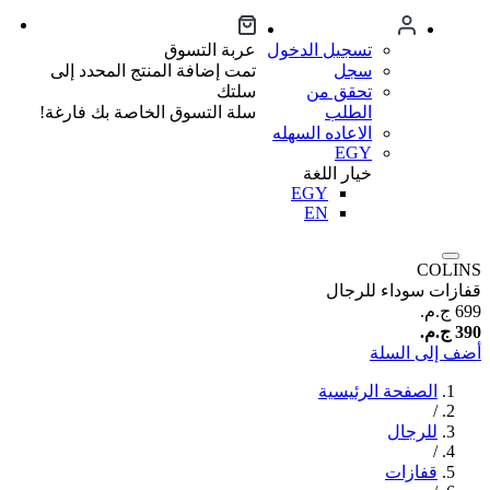
تسجيل الدخول
عربة التسوق
سجل
تمت إضافة المنتج المحدد إلى
تحقق من
سلتك
الطلب
سلة التسوق الخاصة بك فارغة!
الاعاده السهله
EGY
خيار اللغة
EGY
EN
COLINS
قفازات سوداء للرجال
699 ج.م.‏
390 ج.م.‏
أضف إلى السلة
الصفحة الرئيسية
/
للرجال
/
قفازات