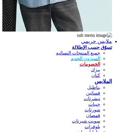
ملابس حريمي
تسوّق حسب الإطلالة
جميع المنتجات النسائيه
السيزون الجديد
الخصومات
بيزك
كتان
الملابس
بناطيل
فساتين
تيشرتات
جيبات
شورتات
قمصان
سويت شيرتات
بلوفرات