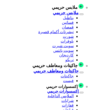
ملابس حريمي
ملابس حريمي
بناطيل
فساتين
قمصان
تيشرتات أكمام قصيرة
شورت
بلوفرات
سويت شيرت
سويت بانتس
كارديجان
تريكو
جاكيتات ومعاطف حريمي
جاكيتات ومعاطف حريمي
جاكيتات
فيست
إكسسوارات حريمي
إكسسوارات حريمي
الملابس الداخلية
شرابات
قفازات
قباعات