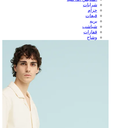
شرابات
حزام
قبعات
بريه
شباشب
قفازات
وشاح