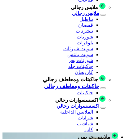
ملابس رجالي
ملابس رجالي
بناطيل
قمصان
تيشرتات
شورتات
بلوفرات
سويت شيرتات
سويت بانتس
شورتات بحر
جاكيتات جلد
كارديجان
جاكيتات ومعاطف رجالي
جاكيتات ومعاطف رجالي
جاكيتات
اكسسسوارات رجالي
اكسسسوارات رجالي
الملابس الداخلية
شرابات
شباشب
كاب
ملابس حريمي