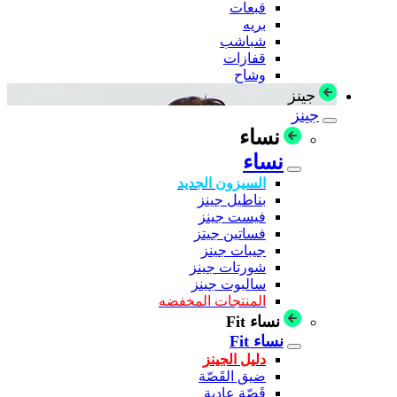
قبعات
بريه
شباشب
قفازات
وشاح
جينز
جينز
نساء
نساء
السيزون الجديد
بناطيل جينز
فيست جينز
فساتين جيتز
جيبات جينز
شورتات جينز
سالبوت جينز
المنتجات المخفضه
نساء Fit
نساء Fit
دليل الجينز
ضيق القَصّة
قَصّة عادية