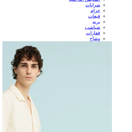
شرابات
حزام
قبعات
بريه
شباشب
قفازات
وشاح