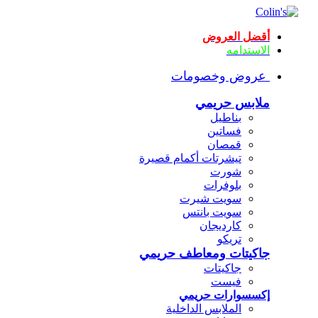
أقضل العروض
الاستدامه
عروض وخصومات
ملابس حريمي
بناطيل
فساتين
قمصان
تيشرتات أكمام قصيرة
شورت
بلوفرات
سويت شيرت
سويت بانتس
كارديجان
تريكو
جاكيتات ومعاطف حريمي
جاكيتات
فيست
إكسسوارات حريمي
الملابس الداخلية