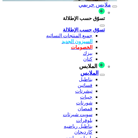
ملابس حريمي
تسوّق حسب الإطلالة
تسوّق حسب الإطلالة
جميع المنتجات النسائيه
السيزون الجديد
الخصومات
بيزك
كتان
الملابس
الملابس
بناطيل
فساتين
تيشرتات
جيبات
شورتات
قمصان
سويت شيرتات
بلوفرات
بناطيل رياضيه
كارديجان
بلوزات رياضه