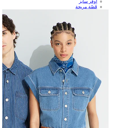
أوفر سايز
قَصّة مريحة