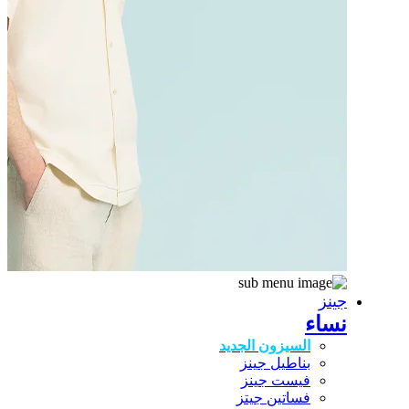
جينز
نساء
السيزون الجديد
بناطيل جينز
فيست جينز
فساتين جيتز