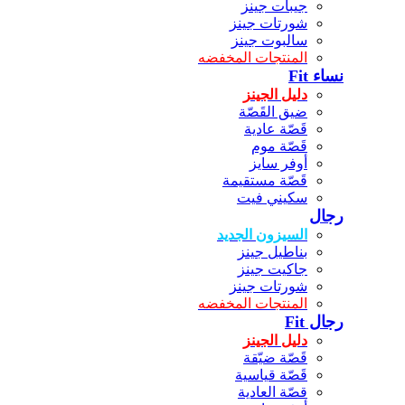
جيبات جينز
شورتات جينز
سالبوت جينز
المنتجات المخفضه
نساء Fit
دليل الجينز
ضيق القَصّة
قَصّة عادية
قَصّة موم
أوفر سايز
قَصّة مستقيمة
سكيني فيت
رجال
السيزون الجديد
بناطيل جينز
جاكيت جينز
شورتات جينز
المنتجات المخفضه
رجال Fit
دليل الجينز
قَصّة ضيّقة
قَصّة قياسية
قصّة العادية