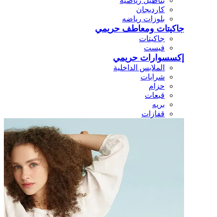
بناطيل رياضيه
كارديجان
بلوزات رياضه
جاكيتات ومعاطف حريمي
جاكيتات
فيست
إكسسوارات حريمي
الملابس الداخلية
شرابات
حزام
قبعات
بريه
قفازات