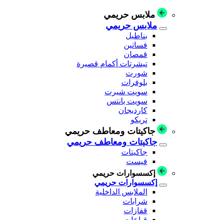
ملابس حريمي
ملابس حريمي
بناطيل
فساتين
قمصان
تيشرتات أكمام قصيرة
شورت
بلوفرات
سويت شيرت
سويت بانتس
كارديجان
تريكو
جاكيتات ومعاطف حريمي
جاكيتات ومعاطف حريمي
جاكيتات
فيست
إكسسوارات حريمي
إكسسوارات حريمي
الملابس الداخلية
شرابات
قفازات
قباعات