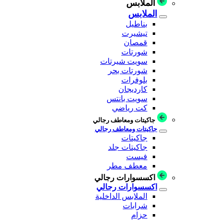
الملابس
الملابس
بناطيل
تيشيرت
قمصان
شورتات
سويت شيرتات
شورتات بحر
بلوفرات
كارديجان
سويت بانتس
كت رياضي
جاكيتات ومعاطف رجالي
جاكيتات ومعاطف رجالي
جاكيتات
جاكيتات جلد
فيست
معطف مطر
اكسسوارات رجالي
اكسسوارات رجالي
الملابس الداخلية
شرابات
حزام