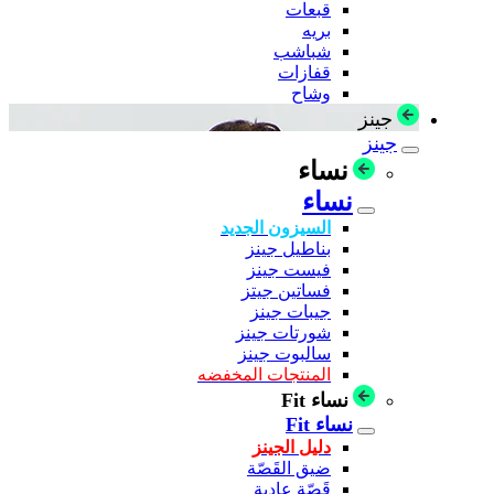
قبعات
بريه
شباشب
قفازات
وشاح
جينز
جينز
نساء
نساء
السيزون الجديد
بناطيل جينز
فيست جينز
فساتين جيتز
جيبات جينز
شورتات جينز
سالبوت جينز
المنتجات المخفضه
نساء Fit
نساء Fit
دليل الجينز
ضيق القَصّة
قَصّة عادية