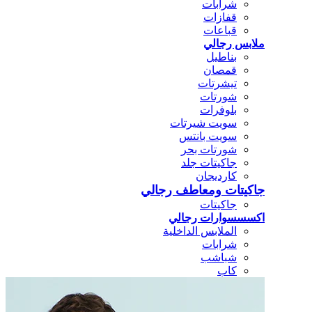
شرابات
قفازات
قباعات
ملابس رجالي
بناطيل
قمصان
تيشرتات
شورتات
بلوفرات
سويت شيرتات
سويت بانتس
شورتات بحر
جاكيتات جلد
كارديجان
جاكيتات ومعاطف رجالي
جاكيتات
اكسسسوارات رجالي
الملابس الداخلية
شرابات
شباشب
كاب