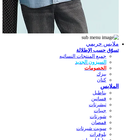
ملابس حريمي
تسوّق حسب الإطلالة
جميع المنتجات النسائيه
السيزون الجديد
الخصومات
بيزك
كتان
الملابس
بناطيل
فساتين
تيشرتات
جيبات
شورتات
قمصان
سويت شيرتات
بلوفرات