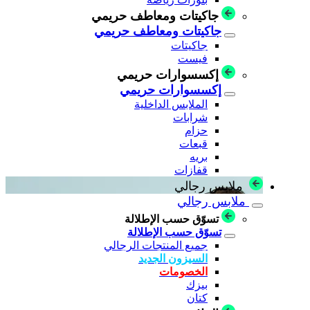
جاكيتات ومعاطف حريمي
جاكيتات ومعاطف حريمي
جاكيتات
فيست
إكسسوارات حريمي
إكسسوارات حريمي
الملابس الداخلية
شرابات
حزام
قبعات
بريه
قفازات
ملابس رجالي
ملابس رجالي
تسوّق حسب الإطلالة
تسوّق حسب الإطلالة
جميع المنتجات الرجالي
السيزون الجديد
الخصومات
بيزك
كتان