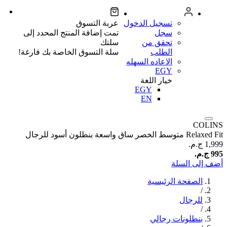
تسجيل الدخول
عربة التسوق
سجل
تمت إضافة المنتج المحدد إلى
تحقق من
سلتك
الطلب
سلة التسوق الخاصة بك فارغة!
الاعاده السهله
EGY
خيار اللغة
EGY
EN
COLINS
Relaxed Fit متوسط الخصر ساق واسعة بنطلون أسود للرجال
1,999 ج.م.‏
995 ج.م.‏
أضف إلى السلة
الصفحة الرئيسية
/
للرجال
/
بنطلونات رجالي