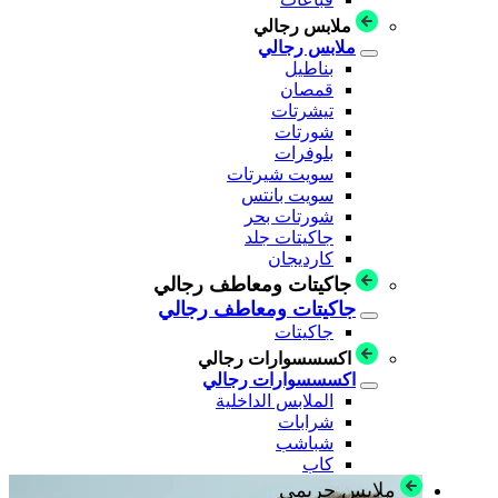
ملابس رجالي
ملابس رجالي
بناطيل
قمصان
تيشرتات
شورتات
بلوفرات
سويت شيرتات
سويت بانتس
شورتات بحر
جاكيتات جلد
كارديجان
جاكيتات ومعاطف رجالي
جاكيتات ومعاطف رجالي
جاكيتات
اكسسسوارات رجالي
اكسسسوارات رجالي
الملابس الداخلية
شرابات
شباشب
كاب
ملابس حريمي