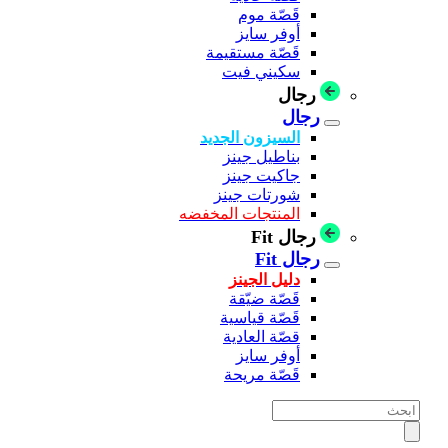
قَصّة موم
أوفر سايز
قَصّة مستقيمة
سكيني فيت
رجال
رجال
السيزون الجديد
بناطيل جينز
جاكيت جينز
شورتات جينز
المنتجات المخفضه
رجال Fit
رجال Fit
دليل الجينز
قَصّة ضيّقة
قَصّة قياسية
قصّة العادية
أوفر سايز
قَصّة مريحة