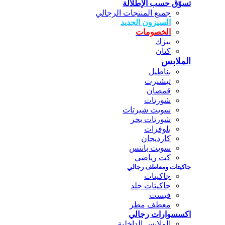
تسوّق حسب الإطلالة
جميع المنتجات الرجالي
السيزون الجديد
الخصومات
بيزك
كتان
الملابس
بناطيل
تيشيرت
قمصان
شورتات
سويت شيرتات
شورتات بحر
بلوفرات
كارديجان
سويت بانتس
كت رياضي
جاكيتات ومعاطف رجالي
جاكيتات
جاكيتات جلد
فيست
معطف مطر
اكسسوارات رجالي
الملابس الداخلية