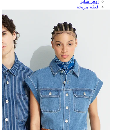
أوفر سايز
قَصّة مريحة