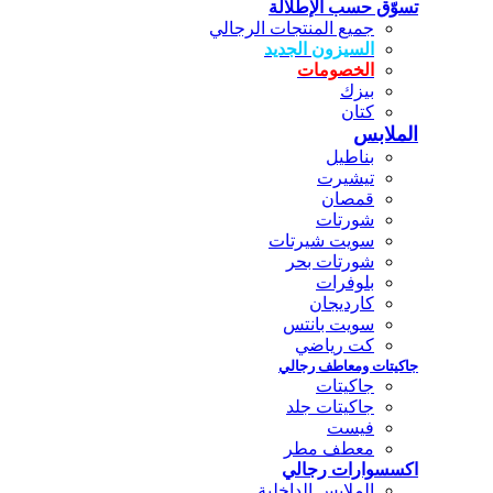
تسوّق حسب الإطلالة
جميع المنتجات الرجالي
السيزون الجديد
الخصومات
بيزك
كتان
الملابس
بناطيل
تيشيرت
قمصان
شورتات
سويت شيرتات
شورتات بحر
بلوفرات
كارديجان
سويت بانتس
كت رياضي
جاكيتات ومعاطف رجالي
جاكيتات
جاكيتات جلد
فيست
معطف مطر
اكسسوارات رجالي
الملابس الداخلية