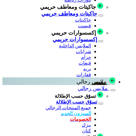
جاكيتات ومعاطف حريمي
جاكيتات ومعاطف حريمي
جاكيتات
فيست
إكسسوارات حريمي
إكسسوارات حريمي
الملابس الداخلية
شرابات
حزام
قبعات
بريه
قفازات
ملابس رجالي
ملابس رجالي
تسوّق حسب الإطلالة
تسوّق حسب الإطلالة
جميع المنتجات الرجالي
السيزون الجديد
الخصومات
بيزك
كتان