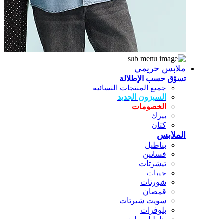
ملابس حريمي
تسوّق حسب الإطلالة
جميع المنتجات النسائيه
السيزون الجديد
الخصومات
بيزك
كتان
الملابس
بناطيل
فساتين
تيشرتات
جيبات
شورتات
قمصان
سويت شيرتات
بلوفرات