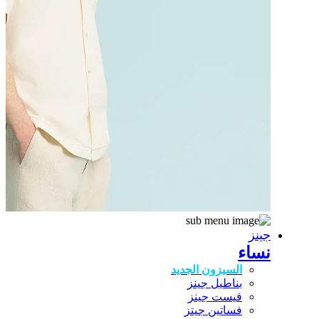
جينز
نساء
السيزون الجديد
بناطيل جينز
فيست جينز
فساتين جيتز