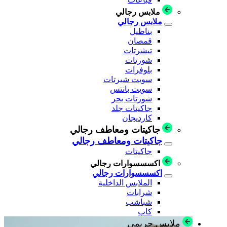
ملابس رجالي
ملابس رجالي
بناطيل
قمصان
تيشرتات
شورتات
بلوفرات
سويت شيرتات
سويت بانتس
شورتات بحر
جاكيتات جلد
كارديجان
جاكيتات ومعاطف رجالي
جاكيتات ومعاطف رجالي
جاكيتات
اكسسسوارات رجالي
اكسسسوارات رجالي
الملابس الداخلية
شرابات
شباشب
كاب
ملابس حريمي