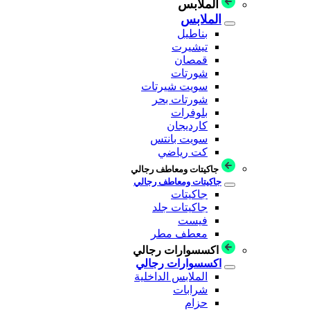
الملابس
الملابس
بناطيل
تيشيرت
قمصان
شورتات
سويت شيرتات
شورتات بحر
بلوفرات
كارديجان
سويت بانتس
كت رياضي
جاكيتات ومعاطف رجالي
جاكيتات ومعاطف رجالي
جاكيتات
جاكيتات جلد
فيست
معطف مطر
اكسسوارات رجالي
اكسسوارات رجالي
الملابس الداخلية
شرابات
حزام