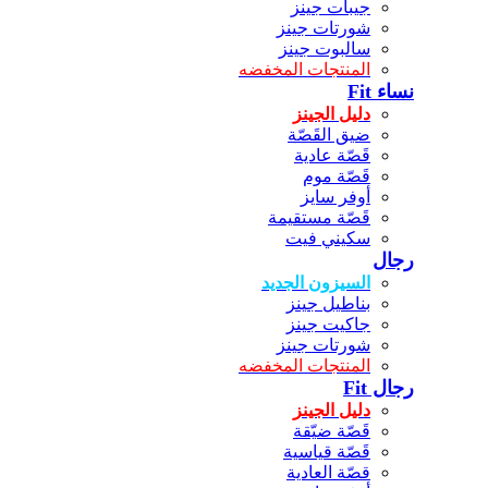
جيبات جينز
شورتات جينز
سالبوت جينز
المنتجات المخفضه
نساء Fit
دليل الجينز
ضيق القَصّة
قَصّة عادية
قَصّة موم
أوفر سايز
قَصّة مستقيمة
سكيني فيت
رجال
السيزون الجديد
بناطيل جينز
جاكيت جينز
شورتات جينز
المنتجات المخفضه
رجال Fit
دليل الجينز
قَصّة ضيّقة
قَصّة قياسية
قصّة العادية