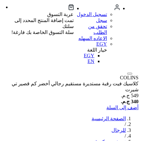
تسجيل الدخول
عربة التسوق
سجل
تمت إضافة المنتج المحدد إلى
تحقق من
سلتك
الطلب
سلة التسوق الخاصة بك فارغة!
الاعاده السهله
EGY
خيار اللغة
EGY
EN
COLINS
كلاسيك فيت رقبة مستديرة مستقيم رجالي أخضر كم قصير تي
شيرت
549 ج.م.‏
340 ج.م.‏
أضف إلى السلة
الصفحة الرئيسية
/
للرجال
/