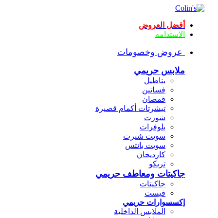
أقضل العروض
الاستدامه
عروض وخصومات
ملابس حريمي
بناطيل
فساتين
قمصان
تيشرتات أكمام قصيرة
شورت
بلوفرات
سويت شيرت
سويت بانتس
كارديجان
تريكو
جاكيتات ومعاطف حريمي
جاكيتات
فيست
إكسسوارات حريمي
الملابس الداخلية