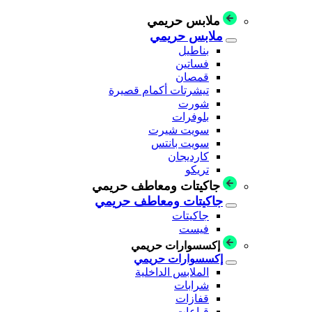
ملابس حريمي
ملابس حريمي
بناطيل
فساتين
قمصان
تيشرتات أكمام قصيرة
شورت
بلوفرات
سويت شيرت
سويت بانتس
كارديجان
تريكو
جاكيتات ومعاطف حريمي
جاكيتات ومعاطف حريمي
جاكيتات
فيست
إكسسوارات حريمي
إكسسوارات حريمي
الملابس الداخلية
شرابات
قفازات
قباعات