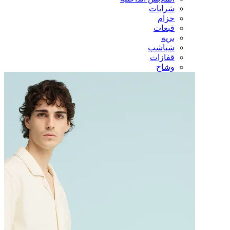
شرابات
حزام
قبعات
بريه
شباشب
قفازات
وشاح