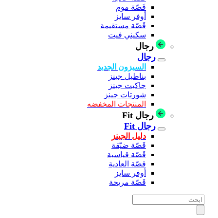
قَصّة موم
أوفر سايز
قَصّة مستقيمة
سكيني فيت
رجال
رجال
السيزون الجديد
بناطيل جينز
جاكيت جينز
شورتات جينز
المنتجات المخفضه
رجال Fit
رجال Fit
دليل الجينز
قَصّة ضيّقة
قَصّة قياسية
قصّة العادية
أوفر سايز
قَصّة مريحة