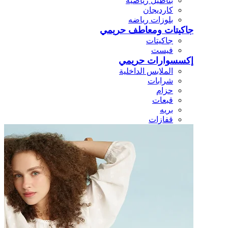
بناطيل رياضيه
كارديجان
بلوزات رياضه
جاكيتات ومعاطف حريمي
جاكيتات
فيست
إكسسوارات حريمي
الملابس الداخلية
شرابات
حزام
قبعات
بريه
قفازات