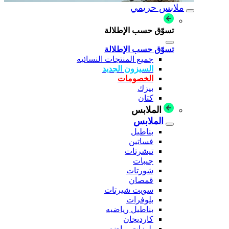
ملابس حريمي
تسوّق حسب الإطلالة
تسوّق حسب الإطلالة
جميع المنتجات النسائيه
السيزون الجديد
الخصومات
بيزك
كتان
الملابس
الملابس
بناطيل
فساتين
تيشرتات
جيبات
شورتات
قمصان
سويت شيرتات
بلوفرات
بناطيل رياضيه
كارديجان
بلوزات رياضه