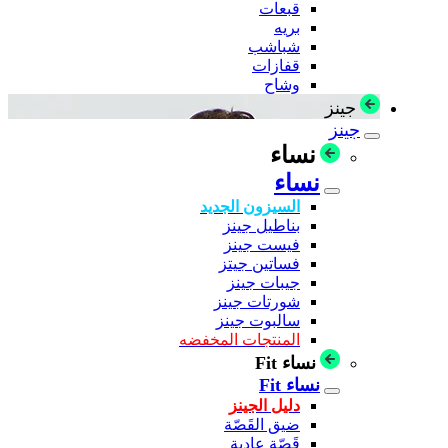
قبعات
بريه
شباشب
قفازات
وشاح
جينز
جينز
نساء
نساء
السيزون الجديد
بناطيل جينز
فيست جينز
فساتين جيتز
جيبات جينز
شورتات جينز
سالبوت جينز
المنتجات المخفضه
نساء Fit
نساء Fit
دليل الجينز
ضيق القَصّة
قَصّة عادية