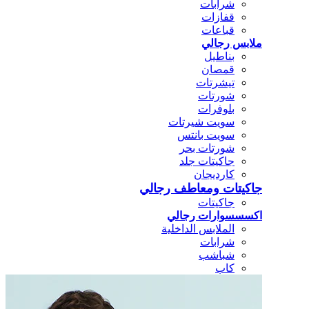
شرابات
قفازات
قباعات
ملابس رجالي
بناطيل
قمصان
تيشرتات
شورتات
بلوفرات
سويت شيرتات
سويت بانتس
شورتات بحر
جاكيتات جلد
كارديجان
جاكيتات ومعاطف رجالي
جاكيتات
اكسسسوارات رجالي
الملابس الداخلية
شرابات
شباشب
كاب