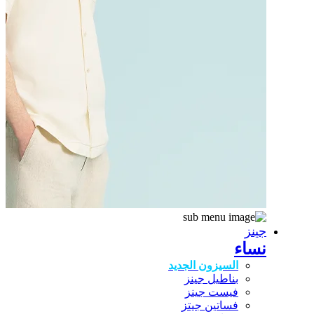
جينز
نساء
السيزون الجديد
بناطيل جينز
فيست جينز
فساتين جيتز