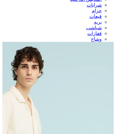
شرابات
حزام
قبعات
بريه
شباشب
قفازات
وشاح