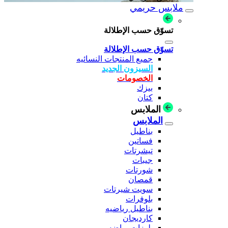
ملابس حريمي
تسوّق حسب الإطلالة
تسوّق حسب الإطلالة
جميع المنتجات النسائيه
السيزون الجديد
الخصومات
بيزك
كتان
الملابس
الملابس
بناطيل
فساتين
تيشرتات
جيبات
شورتات
قمصان
سويت شيرتات
بلوفرات
بناطيل رياضيه
كارديجان
بلوزات رياضه