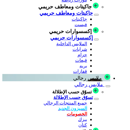
جاكيتات ومعاطف حريمي
جاكيتات ومعاطف حريمي
جاكيتات
فيست
إكسسوارات حريمي
إكسسوارات حريمي
الملابس الداخلية
شرابات
حزام
قبعات
بريه
قفازات
ملابس رجالي
ملابس رجالي
تسوّق حسب الإطلالة
تسوّق حسب الإطلالة
جميع المنتجات الرجالي
السيزون الجديد
الخصومات
بيزك
كتان