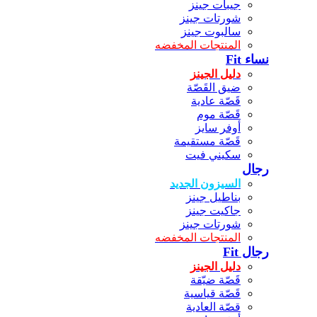
جيبات جينز
شورتات جينز
سالبوت جينز
المنتجات المخفضه
نساء Fit
دليل الجينز
ضيق القَصّة
قَصّة عادية
قَصّة موم
أوفر سايز
قَصّة مستقيمة
سكيني فيت
رجال
السيزون الجديد
بناطيل جينز
جاكيت جينز
شورتات جينز
المنتجات المخفضه
رجال Fit
دليل الجينز
قَصّة ضيّقة
قَصّة قياسية
قصّة العادية