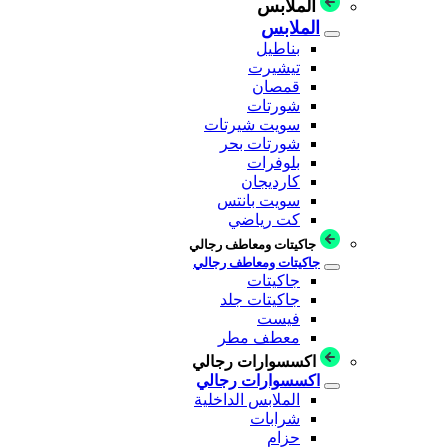
الملابس
الملابس
بناطيل
تيشيرت
قمصان
شورتات
سويت شيرتات
شورتات بحر
بلوفرات
كارديجان
سويت بانتس
كت رياضي
جاكيتات ومعاطف رجالي
جاكيتات ومعاطف رجالي
جاكيتات
جاكيتات جلد
فيست
معطف مطر
اكسسوارات رجالي
اكسسوارات رجالي
الملابس الداخلية
شرابات
حزام