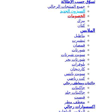
تسوّق حسب الإطلالة
جميع المنتجات الرجالي
السيزون الجديد
الخصومات
بيزك
كتان
الملابس
بناطيل
تيشيرت
قمصان
شورتات
سويت شيرتات
شورتات بحر
بلوفرات
كارديجان
سويت بانتس
كت رياضي
جاكيتات ومعاطف رجالي
جاكيتات
جاكيتات جلد
فيست
معطف مطر
اكسسوارات رجالي
الملابس الداخلية