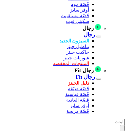
قَصّة موم
أوفر سايز
قَصّة مستقيمة
سكيني فيت
رجال
رجال
السيزون الجديد
بناطيل جينز
جاكيت جينز
شورتات جينز
المنتجات المخفضه
رجال Fit
رجال Fit
دليل الجينز
قَصّة ضيّقة
قَصّة قياسية
قصّة العادية
أوفر سايز
قَصّة مريحة