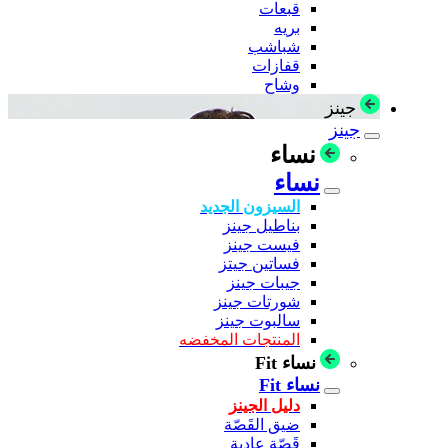
قبعات
بريه
شباشب
قفازات
وشاح
جينز
جينز
نساء
نساء
السيزون الجديد
بناطيل جينز
فيست جينز
فساتين جيتز
جيبات جينز
شورتات جينز
سالبوت جينز
المنتجات المخفضه
نساء Fit
نساء Fit
دليل الجينز
ضيق القَصّة
قَصّة عادية