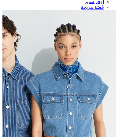
أوفر سايز
قَصّة مريحة