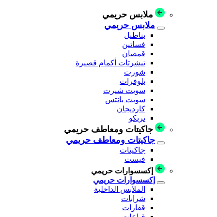
ملابس حريمي
ملابس حريمي
بناطيل
فساتين
قمصان
تيشرتات أكمام قصيرة
شورت
بلوفرات
سويت شيرت
سويت بانتس
كارديجان
تريكو
جاكيتات ومعاطف حريمي
جاكيتات ومعاطف حريمي
جاكيتات
فيست
إكسسوارات حريمي
إكسسوارات حريمي
الملابس الداخلية
شرابات
قفازات
قباعات