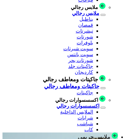
ملابس رجالي
ملابس رجالي
بناطيل
قمصان
تيشرتات
شورتات
بلوفرات
سويت شيرتات
سويت بانتس
شورتات بحر
جاكيتات جلد
كارديجان
جاكيتات ومعاطف رجالي
جاكيتات ومعاطف رجالي
جاكيتات
اكسسسوارات رجالي
اكسسسوارات رجالي
الملابس الداخلية
شرابات
شباشب
كاب
ملابس حريمي