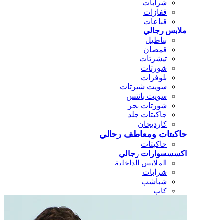
شرابات
قفازات
قباعات
ملابس رجالي
بناطيل
قمصان
تيشرتات
شورتات
بلوفرات
سويت شيرتات
سويت بانتس
شورتات بحر
جاكيتات جلد
كارديجان
جاكيتات ومعاطف رجالي
جاكيتات
اكسسسوارات رجالي
الملابس الداخلية
شرابات
شباشب
كاب