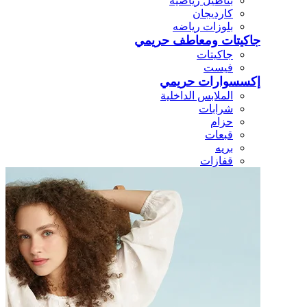
بناطيل رياضيه
كارديجان
بلوزات رياضه
جاكيتات ومعاطف حريمي
جاكيتات
فيست
إكسسوارات حريمي
الملابس الداخلية
شرابات
حزام
قبعات
بريه
قفازات