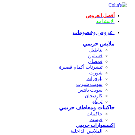
أقضل العروض
الاستدامه
عروض وخصومات
ملابس حريمي
بناطيل
فساتين
قمصان
تيشرتات أكمام قصيرة
شورت
بلوفرات
سويت شيرت
سويت بانتس
كارديجان
تريكو
جاكيتات ومعاطف حريمي
جاكيتات
فيست
إكسسوارات حريمي
الملابس الداخلية