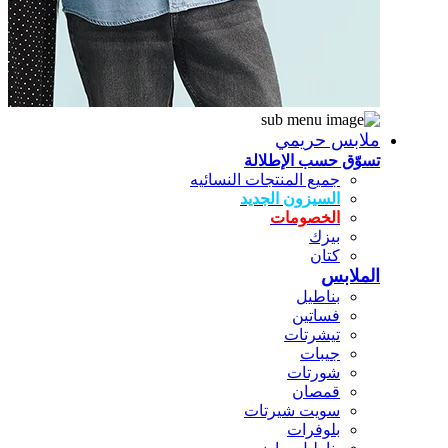
ملابس حريمي
تسوّق حسب الإطلالة
جميع المنتجات النسائيه
السيزون الجديد
الخصومات
بيزك
كتان
الملابس
بناطيل
فساتين
تيشرتات
جيبات
شورتات
قمصان
سويت شيرتات
بلوفرات