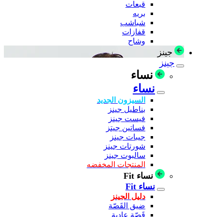
قبعات
بريه
شباشب
قفازات
وشاح
جينز
جينز
نساء
نساء
السيزون الجديد
بناطيل جينز
فيست جينز
فساتين جيتز
جيبات جينز
شورتات جينز
سالبوت جينز
المنتجات المخفضه
نساء Fit
نساء Fit
دليل الجينز
ضيق القَصّة
قَصّة عادية