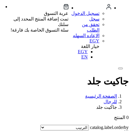
تسجيل الدخول
عربة التسوق
سجل
تمت إضافة المنتج المحدد إلى
تحقق من
سلتك
الطلب
سلة التسوق الخاصة بك فارغة!
الاعاده السهله
EGY
خيار اللغة
EGY
EN
جاكيت جلد
الصفحة الرئيسية
للرجال
جاكيت جلد
0
المنتج
catalog.label.orderby