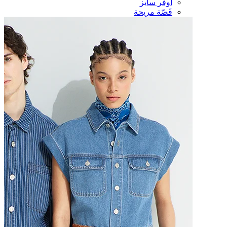
أوفر سايز
قَصّة مريحة