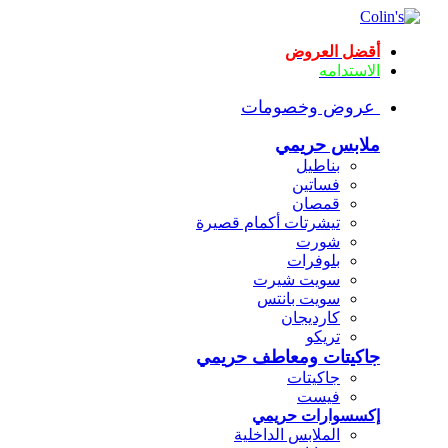
أقضل العروض
الاستدامه
عروض وخصومات
ملابس حريمي
بناطيل
فساتين
قمصان
تيشرتات أكمام قصيرة
شورت
بلوفرات
سويت شيرت
سويت بانتس
كارديجان
تريكو
جاكيتات ومعاطف حريمي
جاكيتات
فيست
إكسسوارات حريمي
الملابس الداخلية