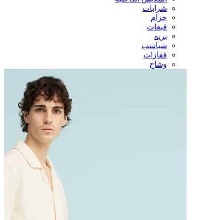
شرابات
حزام
قبعات
بريه
شباشب
قفازات
وشاح