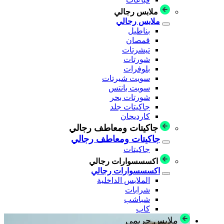
ملابس رجالي
ملابس رجالي
بناطيل
قمصان
تيشرتات
شورتات
بلوفرات
سويت شيرتات
سويت بانتس
شورتات بحر
جاكيتات جلد
كارديجان
جاكيتات ومعاطف رجالي
جاكيتات ومعاطف رجالي
جاكيتات
اكسسسوارات رجالي
اكسسسوارات رجالي
الملابس الداخلية
شرابات
شباشب
كاب
ملابس حريمي