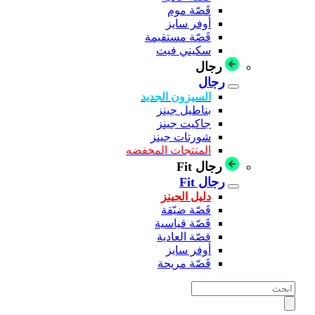
قَصّة موم
أوفر سايز
قَصّة مستقيمة
سكيني فيت
رجال
رجال
السيزون الجديد
بناطيل جينز
جاكيت جينز
شورتات جينز
المنتجات المخفضه
رجال Fit
رجال Fit
دليل الجينز
قَصّة ضيّقة
قَصّة قياسية
قصّة العادية
أوفر سايز
قَصّة مريحة