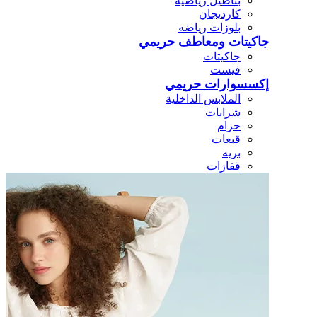
بناطيل رياضيه
كارديجان
بلوزات رياضه
جاكيتات ومعاطف حريمي
جاكيتات
فيست
إكسسوارات حريمي
الملابس الداخلية
شرابات
حزام
قبعات
بريه
قفازات