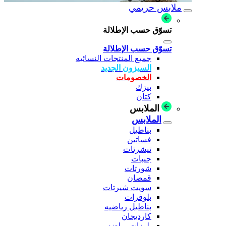
ملابس حريمي
تسوّق حسب الإطلالة
تسوّق حسب الإطلالة
جميع المنتجات النسائيه
السيزون الجديد
الخصومات
بيزك
كتان
الملابس
الملابس
بناطيل
فساتين
تيشرتات
جيبات
شورتات
قمصان
سويت شيرتات
بلوفرات
بناطيل رياضيه
كارديجان
بلوزات رياضه