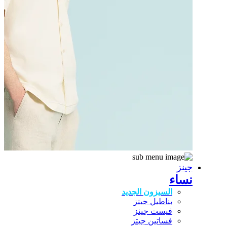
جينز
نساء
السيزون الجديد
بناطيل جينز
فيست جينز
فساتين جيتز