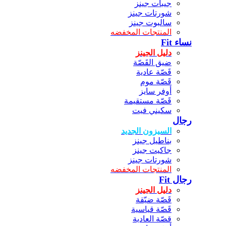
جيبات جينز
شورتات جينز
سالبوت جينز
المنتجات المخفضه
نساء Fit
دليل الجينز
ضيق القَصّة
قَصّة عادية
قَصّة موم
أوفر سايز
قَصّة مستقيمة
سكيني فيت
رجال
السيزون الجديد
بناطيل جينز
جاكيت جينز
شورتات جينز
المنتجات المخفضه
رجال Fit
دليل الجينز
قَصّة ضيّقة
قَصّة قياسية
قصّة العادية