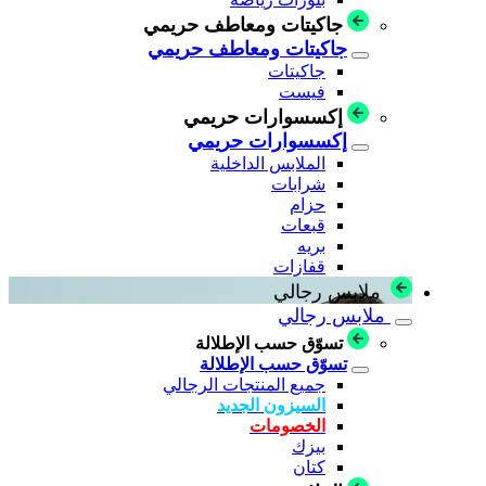
جاكيتات ومعاطف حريمي
جاكيتات ومعاطف حريمي
جاكيتات
فيست
إكسسوارات حريمي
إكسسوارات حريمي
الملابس الداخلية
شرابات
حزام
قبعات
بريه
قفازات
ملابس رجالي
ملابس رجالي
تسوّق حسب الإطلالة
تسوّق حسب الإطلالة
جميع المنتجات الرجالي
السيزون الجديد
الخصومات
بيزك
كتان