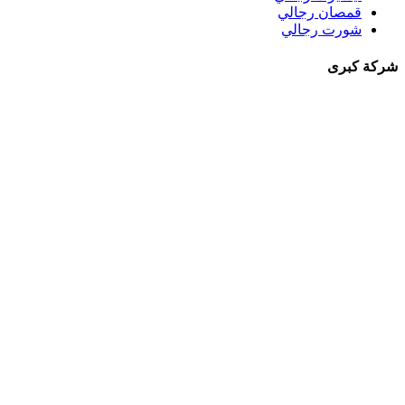
قمصان رجالي
شورت رجالي
شركة كبرى