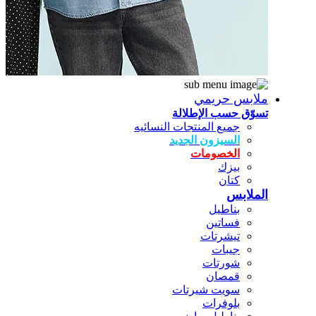
ملابس حريمي
تسوّق حسب الإطلالة
جميع المنتجات النسائيه
السيزون الجديد
الخصومات
بيزك
كتان
الملابس
بناطيل
فساتين
تيشرتات
جيبات
شورتات
قمصان
سويت شيرتات
بلوفرات