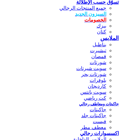
تسوّق حسب الإطلالة
جميع المنتجات الرجالي
السيزون الجديد
الخصومات
بيزك
كتان
الملابس
بناطيل
تيشيرت
قمصان
شورتات
سويت شيرتات
شورتات بحر
بلوفرات
كارديجان
سويت بانتس
كت رياضي
جاكيتات ومعاطف رجالي
جاكيتات
جاكيتات جلد
فيست
معطف مطر
اكسسوارات رجالي
الملابس الداخلية