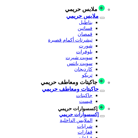
ملابس حريمي
ملابس حريمي
بناطيل
فساتين
قمصان
تيشرتات أكمام قصيرة
شورت
بلوفرات
سويت شيرت
سويت بانتس
كارديجان
تريكو
جاكيتات ومعاطف حريمي
جاكيتات ومعاطف حريمي
جاكيتات
فيست
إكسسوارات حريمي
إكسسوارات حريمي
الملابس الداخلية
شرابات
قفازات
قباعات