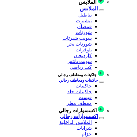
الملابس
الملابس
بناطيل
تيشيرت
قمصان
شورتات
سويت شيرتات
شورتات بحر
بلوفرات
كارديجان
سويت بانتس
كت رياضي
جاكيتات ومعاطف رجالي
جاكيتات ومعاطف رجالي
جاكيتات
جاكيتات جلد
فيست
معطف مطر
اكسسوارات رجالي
اكسسوارات رجالي
الملابس الداخلية
شرابات
حزام