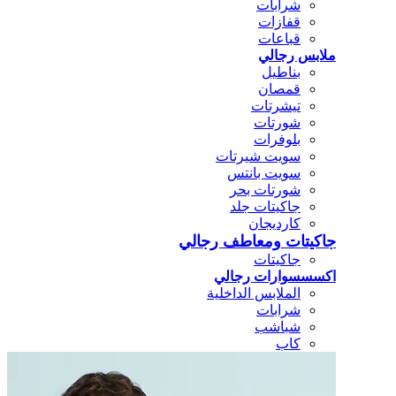
شرابات
قفازات
قباعات
ملابس رجالي
بناطيل
قمصان
تيشرتات
شورتات
بلوفرات
سويت شيرتات
سويت بانتس
شورتات بحر
جاكيتات جلد
كارديجان
جاكيتات ومعاطف رجالي
جاكيتات
اكسسسوارات رجالي
الملابس الداخلية
شرابات
شباشب
كاب