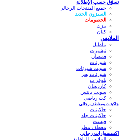
تسوّق حسب الإطلالة
جميع المنتجات الرجالي
السيزون الجديد
الخصومات
بيزك
كتان
الملابس
بناطيل
تيشيرت
قمصان
شورتات
سويت شيرتات
شورتات بحر
بلوفرات
كارديجان
سويت بانتس
كت رياضي
جاكيتات ومعاطف رجالي
جاكيتات
جاكيتات جلد
فيست
معطف مطر
اكسسوارات رجالي
الملابس الداخلية