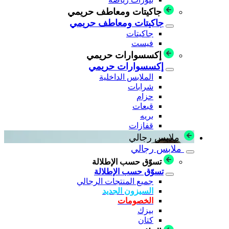
جاكيتات ومعاطف حريمي
جاكيتات ومعاطف حريمي
جاكيتات
فيست
إكسسوارات حريمي
إكسسوارات حريمي
الملابس الداخلية
شرابات
حزام
قبعات
بريه
قفازات
ملابس رجالي
ملابس رجالي
تسوّق حسب الإطلالة
تسوّق حسب الإطلالة
جميع المنتجات الرجالي
السيزون الجديد
الخصومات
بيزك
كتان