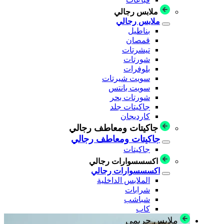
ملابس رجالي
ملابس رجالي
بناطيل
قمصان
تيشرتات
شورتات
بلوفرات
سويت شيرتات
سويت بانتس
شورتات بحر
جاكيتات جلد
كارديجان
جاكيتات ومعاطف رجالي
جاكيتات ومعاطف رجالي
جاكيتات
اكسسسوارات رجالي
اكسسسوارات رجالي
الملابس الداخلية
شرابات
شباشب
كاب
ملابس حريمي