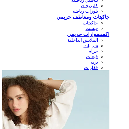
بناطيل رياضيه
كارديجان
بلوزات رياضه
جاكيتات ومعاطف حريمي
جاكيتات
فيست
إكسسوارات حريمي
الملابس الداخلية
شرابات
حزام
قبعات
بريه
قفازات