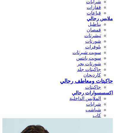
شرابات
قفازات
قباعات
ملابس رجالي
بناطيل
قمصان
تيشرتات
شورتات
بلوفرات
سويت شيرتات
سويت بانتس
شورتات بحر
جاكيتات جلد
كارديجان
جاكيتات ومعاطف رجالي
جاكيتات
اكسسسوارات رجالي
الملابس الداخلية
شرابات
شباشب
كاب