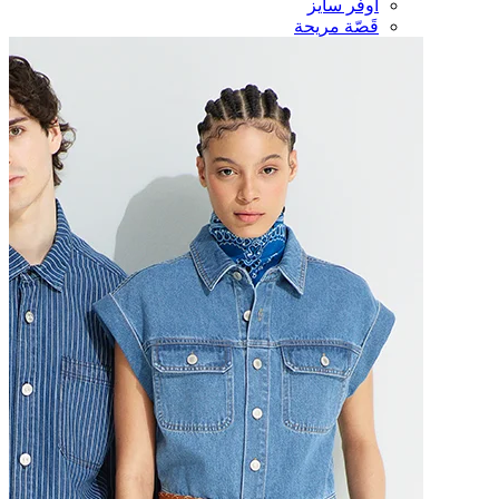
أوفر سايز
قَصّة مريحة