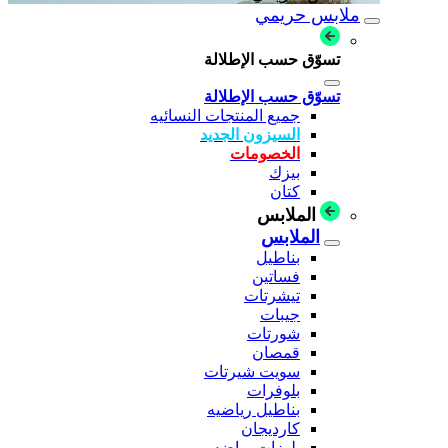
ملابس حريمي
تسوّق حسب الإطلالة
تسوّق حسب الإطلالة
جميع المنتجات النسائيه
السيزون الجديد
الخصومات
بيزك
كتان
الملابس
الملابس
بناطيل
فساتين
تيشرتات
جيبات
شورتات
قمصان
سويت شيرتات
بلوفرات
بناطيل رياضيه
كارديجان
بلوزات رياضه