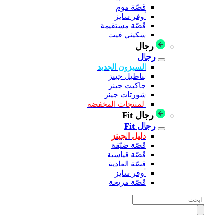
قَصّة موم
أوفر سايز
قَصّة مستقيمة
سكيني فيت
رجال
رجال
السيزون الجديد
بناطيل جينز
جاكيت جينز
شورتات جينز
المنتجات المخفضه
رجال Fit
رجال Fit
دليل الجينز
قَصّة ضيّقة
قَصّة قياسية
قصّة العادية
أوفر سايز
قَصّة مريحة