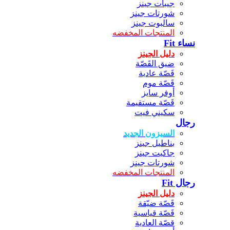
جيبات جينز
شورتات جينز
سالبوت جينز
المنتجات المخفضه
نساء Fit
دليل الجينز
ضيق القَصّة
قَصّة عادية
قَصّة موم
أوفر سايز
قَصّة مستقيمة
سكيني فيت
رجال
السيزون الجديد
بناطيل جينز
جاكيت جينز
شورتات جينز
المنتجات المخفضه
رجال Fit
دليل الجينز
قَصّة ضيّقة
قَصّة قياسية
قصّة العادية