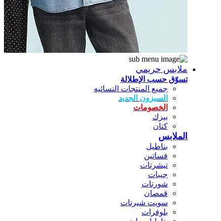
ملابس حريمي
تسوّق حسب الإطلالة
جميع المنتجات النسائيه
السيزون الجديد
الخصومات
بيزك
كتان
الملابس
بناطيل
فساتين
تيشرتات
جيبات
شورتات
قمصان
سويت شيرتات
بلوفرات