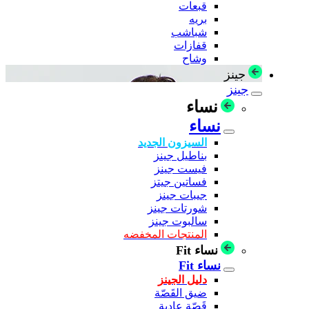
قبعات
بريه
شباشب
قفازات
وشاح
جينز
جينز
نساء
نساء
السيزون الجديد
بناطيل جينز
فيست جينز
فساتين جيتز
جيبات جينز
شورتات جينز
سالبوت جينز
المنتجات المخفضه
نساء Fit
نساء Fit
دليل الجينز
ضيق القَصّة
قَصّة عادية