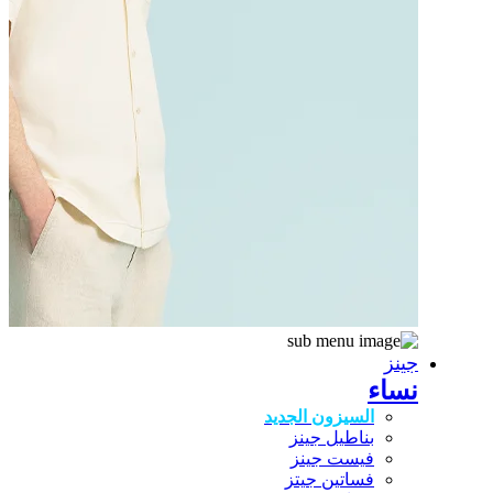
جينز
نساء
السيزون الجديد
بناطيل جينز
فيست جينز
فساتين جيتز