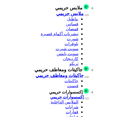
ملابس حريمي
ملابس حريمي
بناطيل
فساتين
قمصان
تيشرتات أكمام قصيرة
شورت
بلوفرات
سويت شيرت
سويت بانتس
كارديجان
تريكو
جاكيتات ومعاطف حريمي
جاكيتات ومعاطف حريمي
جاكيتات
فيست
إكسسوارات حريمي
إكسسوارات حريمي
الملابس الداخلية
شرابات
قفازات
قباعات