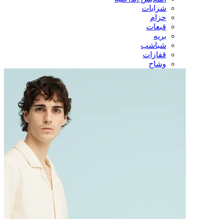
شرابات
حزام
قبعات
بريه
شباشب
قفازات
وشاح