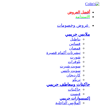
أقضل العروض
الاستدامه
عروض وخصومات
ملابس حريمي
بناطيل
فساتين
قمصان
تيشرتات أكمام قصيرة
شورت
بلوفرات
سويت شيرت
سويت بانتس
كارديجان
تريكو
جاكيتات ومعاطف حريمي
جاكيتات
فيست
إكسسوارات حريمي
الملابس الداخلية