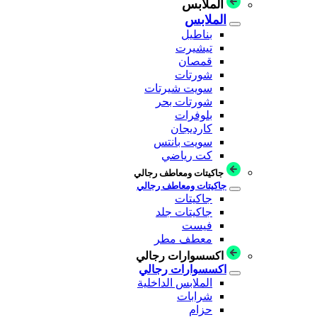
الملابس
الملابس
بناطيل
تيشيرت
قمصان
شورتات
سويت شيرتات
شورتات بحر
بلوفرات
كارديجان
سويت بانتس
كت رياضي
جاكيتات ومعاطف رجالي
جاكيتات ومعاطف رجالي
جاكيتات
جاكيتات جلد
فيست
معطف مطر
اكسسوارات رجالي
اكسسوارات رجالي
الملابس الداخلية
شرابات
حزام